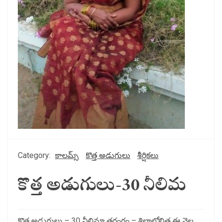
Category:
కాలమ్స్
కొత్త అడుగులు
శీర్షికలు
కొత్త అడుగులు-30 నీలిమ
కొత్త అడుగులు – 30 నీలిమా తరంగం – శిలాలోలిత ఈ నెల