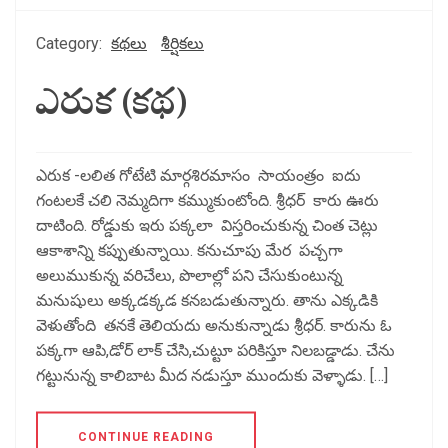
Category:
కథలు
శీర్షికలు
ఎరుక (కథ)
ఎరుక -లలిత గోటేటి మార్గశిరమాసం సాయంత్రం ఐదు
గంటలకే చలి నెమ్మదిగా కమ్ముకుంటోంది. శ్రీధర్ కారు ఊరు
దాటింది. రోడ్డుకు ఇరు పక్కలా విస్తరించుకున్న చింత చెట్లు
ఆకాశాన్ని కప్పుతున్నాయి. కనుచూపు మేర పచ్చగా
అలుముకున్న వరిచేలు, పొలాల్లో పని చేసుకుంటున్న
మనుషులు అక్కడక్కడ కనబడుతున్నారు. తాను ఎక్కడికి
వెళుతోంది తనకే తెలియదు అనుకున్నాడు శ్రీధర్. కారును ఓ
పక్కగా ఆపి,డోర్ లాక్ చేసి,చుట్టూ పరికిస్తూ నిలబడ్డాడు. చేను
గట్టునున్న కాలిబాట మీద నడుస్తూ ముందుకు వెళ్ళాడు. […]
CONTINUE READING