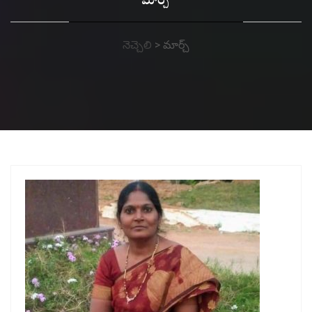
మార్చ్
నెచ్చెలి
>
మార్చ్