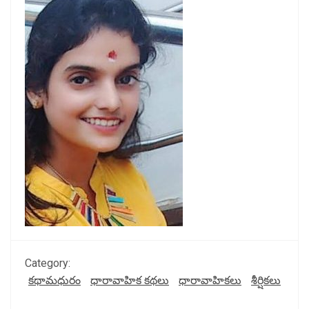
Category:
కథామధురం
ధారావాహిక కథలు
ధారావాహికలు
శీర్షికలు