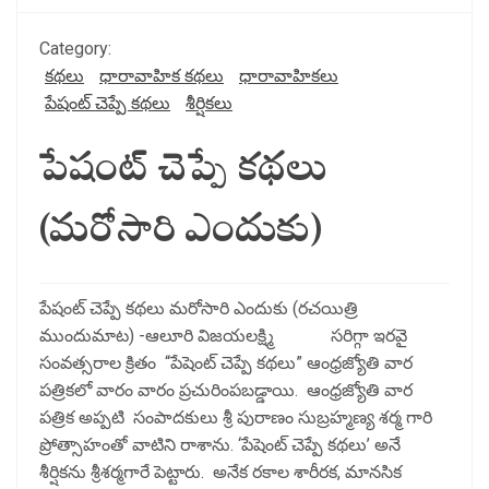
Category:
కథలు
ధారావాహిక కథలు
ధారావాహికలు
పేషంట్ చెప్పే కథలు
శీర్షికలు
పేషంట్ చెప్పే కథలు
(మరోసారి ఎందుకు)
పేషంట్ చెప్పే కథలు మరోసారి ఎందుకు (రచయిత్రి
ముందుమాట) -ఆలూరి విజయలక్ష్మి సరిగ్గా ఇరవై
సంవత్సరాల క్రితం “పేషెంట్ చెప్పే కథలు” ఆంధ్రజ్యోతి వార
పత్రికలో వారం వారం ప్రచురింపబడ్డాయి. ఆంధ్రజ్యోతి వార
పత్రిక అప్పటి సంపాదకులు శ్రీ పురాణం సుబ్రహ్మణ్య శర్మ గారి
ప్రోత్సాహంతో వాటిని రాశాను. ‘పేషెంట్ చెప్పే కథలు’ అనే
శీర్షికను శ్రీశర్మగారే పెట్టారు. అనేక రకాల శారీరక, మానసిక