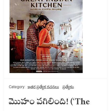
Category:
ఇతర ప్రత్యేక రచనలు
ప్రత్యేకం
మొహం పగిలింది! (‘The