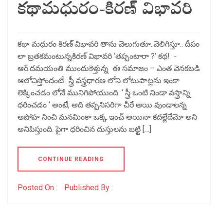
కథామధురం-కిరణ్ విభావరి
కథా మధురం కిరణ్ విభావరి తాను వెలుగుతూ..వెలిగిస్తూ.. దీపం
లా బ్రతకమంటున్నకిరణ్ విభావరి ‘తప్పంటారా ?’ కథ! -
ఆర్.దమయంతి ముందుకెళ్తున్న ఈ సమాజం – ఎంత వెనకబడి
ఆలోచిస్తోందంటే.. స్త్రీ వస్త్రధారణ లోని లోటుపాట్లను ఇంకా
లెక్కించడం లోనే మునిగిపోయుంది. ‘ స్త్రీ ఒంటి నిండా వస్త్రాన్ని
ధరించడం ‘ అంటే, అది తప్పనిసరిగా చీరే అయి వుండాలన్న
అపోహ నించి మనమింకా ఒక్క ఇంచ్ అయినా కదల్లేదేమో అని
అనిపిస్తుంది. పైగా ధరించిన దుస్తులను బట్టి […]
CONTINUE READING
Posted On :
Published By :