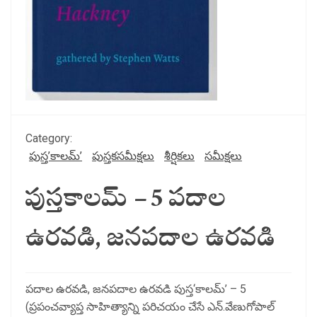
Category:
పుస్త’కాలమ్’
పుస్తకసమీక్షలు
శీర్షికలు
సమీక్షలు
పుస్తకాలమ్ – 5 పదాల
ఉరవడి, జనపదాల ఉరవడి
పదాల ఉరవడి, జనపదాల ఉరవడి పుస్త‘కాలమ్’ – 5
(ప్రపంచవ్యాప్త సాహిత్యాన్ని పరిచయం చేసే ఎన్.వేణుగోపాల్