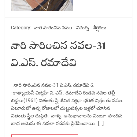
Category:
నారి సారించిన నవల
విమర్శ
శీర్షికలు
నారి సారించిన నవల-31
వి.ఎస్. రమాదేవి
నారి సారించిన నవల-31 వి.ఎస్. రమాదేవి-2
-కాత్యాయనీ విద్మహే వి. ఎస్ . రమాదేవి రెండవ నవల తల్లీ
బిడ్డలు(1961) వితంతు స్త్రీ జీవిత వ్యధా భరిత చిత్రం ఈ నవల.
ఏలూరులో ఉన్న రోజులలో చుట్టుపక్కల ఇళ్లలో చూసిన
వితంతు స్త్రీల దుస్థితి, వాళ్ళ అనుభావాలను వింటూ పొందిన
బాధ ఆమెను ఈ నవలా రచనకు ప్రేరేపించాయి. […]