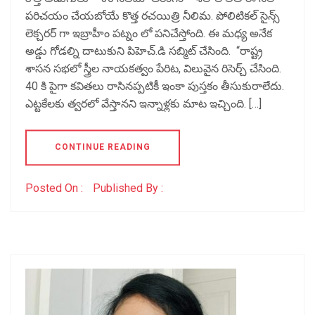
పరిచయం చేయబోయే కొత్త రచయిత్రి నీలిమ. పోలిటికల్ సైన్స్
లెక్చరర్ గా ఇబ్రాహీం పట్నం లో పనిచేస్తోంది. ఈ మధ్య అనేక
అడ్డు గోడల్ని దాటుకుని పిహెచ్.డి సబ్మిట్ చేసింది. “రాష్ట్ర
శాసన సభలో స్త్రీల నాయకత్వం పేరిట, విలువైన రిసెర్చ్ చేసింది.
40 కి పైగా కవితలు రాసినప్పటికీ ఇంకా పుస్తకం తీసుకురాలేదు.
ఎట్టకేలకు త్వరలో వేస్తానని ఇన్నాళ్లకు మాట ఇచ్చింది. […]
CONTINUE READING
Posted On :
Published By :