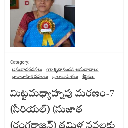
Category:
అనువాదరచనలు
గౌరీ కృపానందన్ అనువాదాలు
ధారావాహిక నవలలు
ధారావాహికలు
శీర్షికలు
మిట్టమధ్యాహ్నపు మరణం-7
(సీరియల్) (సుజాత
(రంగరాజన్) తమిళ నవలకు