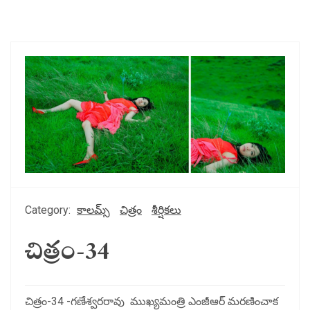
Category:
కాలమ్స్
చిత్రం
శీర్షికలు
చిత్రం-34
చిత్రం-34 -గణేశ్వరరావు ముఖ్యమంత్రి ఎంజీఆర్ మరణించాక