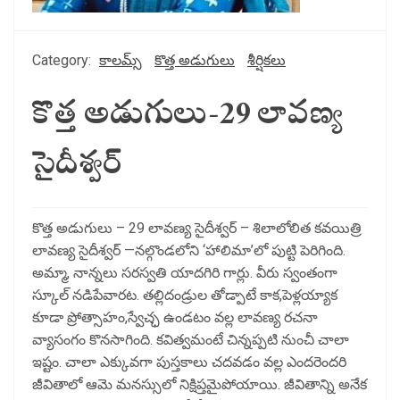
Category:
కాలమ్స్
కొత్త అడుగులు
శీర్షికలు
కొత్త అడుగులు-29 లావణ్య
సైదీశ్వర్
కొత్త అడుగులు – 29 లావణ్య సైదీశ్వర్ – శిలాలోలిత కవయిత్రి
లావణ్య సైదీశ్వర్ —నల్గొండలోని ‘హాలిమా’లో పుట్టి పెరిగింది.
అమ్మా, నాన్నలు సరస్వతి యాదగిరి గార్లు. వీరు స్వంతంగా
స్కూల్ నడిపేవారట. తల్లిదండ్రుల తోడ్పాటే కాక,పెళ్లయ్యాక
కూడా ప్రోత్సాహం,స్వేచ్ఛ ఉండటం వల్ల లావణ్య రచనా
వ్యాసంగం కొనసాగింది. కవిత్వమంటే చిన్నప్పటి నుంచీ చాలా
ఇష్టం. చాలా ఎక్కువగా పుస్తకాలు చదవడం వల్ల ఎందరెందరి
జీవితాలో ఆమె మనస్సులో నిక్షిప్తమైపోయాయి. జీవితాన్ని అనేక