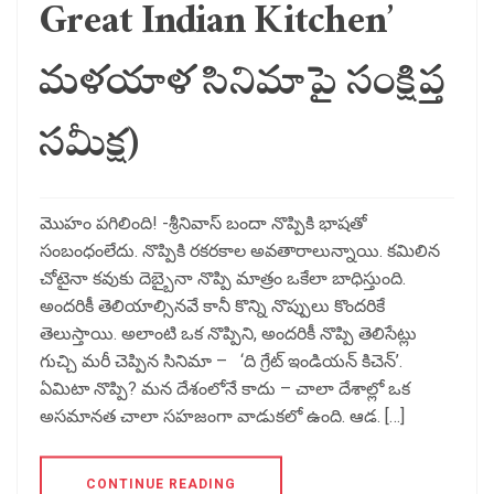
Great Indian Kitchen’
మళయాళ సినిమాపై సంక్షిప్త
సమీక్ష)
మొహం పగిలింది! -శ్రీనివాస్ బందా నొప్పికి భాషతో
సంబంధంలేదు. నొప్పికి రకరకాల అవతారాలున్నాయి. కమిలిన
చోటైనా కవుకు దెబ్బైనా నొప్పి మాత్రం ఒకేలా బాధిస్తుంది.
అందరికీ తెలియాల్సినవే కానీ కొన్ని నొప్పులు కొందరికే
తెలుస్తాయి. అలాంటి ఒక నొప్పిని, అందరికీ నొప్పి తెలిసేట్లు
గుచ్చి మరీ చెప్పిన సినిమా – ‘ది గ్రేట్ ఇండియన్ కిచెన్’.
ఏమిటా నొప్పి? మన దేశంలోనే కాదు – చాలా దేశాల్లో ఒక
అసమానత చాలా సహజంగా వాడుకలో ఉంది. ఆడ. […]
CONTINUE READING