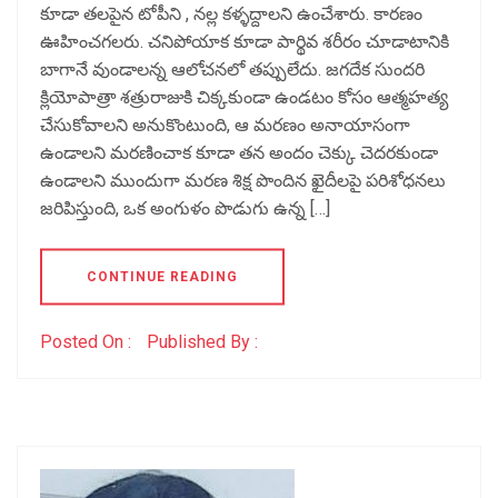
కూడా తలపైన టోపీని , నల్ల కళ్ళద్దాలని ఉంచేశారు. కారణం
ఊహించగలరు. చనిపోయాక కూడా పార్థివ శరీరం చూడాటానికి
బాగానే వుండాలన్న ఆలోచనలో తప్పులేదు. జగదేక సుందరి
క్లియోపాత్రా శత్రురాజుకి చిక్కకుండా ఉండటం కోసం ఆత్మహత్య
చేసుకోవాలని అనుకొంటుంది, ఆ మరణం అనాయాసంగా
ఉండాలని మరణించాక కూడా తన అందం చెక్కు చెదరకుండా
ఉండాలని ముందుగా మరణ శిక్ష పొందిన ఖైదీలపై పరిశోధనలు
జరిపిస్తుంది, ఒక అంగుళం పొడుగు ఉన్న […]
CONTINUE READING
Posted On :
Published By :