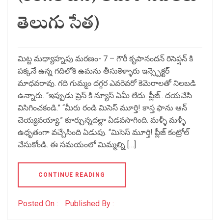
తెలుగు సేత)
మిట్ట మధ్యాహ్నపు మరణం- 7 – గౌరీ కృపానందన్ రిసెప్షన్ కి
పక్కనే ఉన్న గదిలోకి ఉమను తీసుకెళ్ళారు ఇన్స్పెక్టర్
మాధవరావు. గది గుమ్మం దగ్గర ఎవరెవరో కెమెరాలతో నిలబడి
ఉన్నారు. “ఇప్పుడు ప్రెస్ కి న్యూస్ ఏమీ లేదు. ప్లీజ్.. దయచేసి
విసిగించకండి.” “మీరు రండి మిసెస్ మూర్తి! కాస్త ఫాను ఆన్
చెయ్యవయ్యా.” కూర్చున్నదల్లా ఏడవసాగింది. మళ్ళీ మళ్ళీ
ఉధృతంగా వచ్చేసింది ఏడుపు. “మిసెస్ మూర్తి! ప్లీజ్ కంట్రోల్
చేసుకోండి. ఈ సమయంలో మిమ్మల్ని […]
CONTINUE READING
Posted On :
Published By :