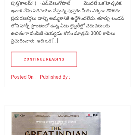
పుస్త’కాలమ్’ ) -ఎన్.వేణుగోపాల్ మొదటే ఒక హెచ్చరిక.
ఇవాళ నేను పరిచయం చేస్తున్న పుస్తకం మీకు ఎక్కడా దొరకదు.
ప్రచురణకర్తలు దాన్ని అమ్మకానికి ఉద్దేశించలేదు. తూర్పు లండన్
లోని హాక్నీ ప్రాంతంలో ఉన్న ఏడు లైబ్రరీల్లో చదువరులకు
ఉచితంగా పంపిణీ చెయ్యడం కోసం మాత్రమే 3000 కాపీలు
ప్రచురించారు. అది ఒక […]
CONTINUE READING
Posted On :
Published By :