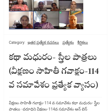
Category:
ఇతర ప్రత్యేక రచనలు
ప్రత్యేకం
శీర్షికలు
కథా మధురం- స్త్రీల పాత్రలు
(వీక్షణం సాహితీ గవాక్షం-114
వ సమావేశం ప్రత్యేక వ్యాసం)
వీక్షణం సాహితీ గవాక్షం-114 వ సమావేశం కథా మధురం- స్త్రీల
పాత్రలు -వరూధిని వీక్షణం-114వ సమావేశం ఆన్ లైన్