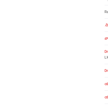
R
.చ
వా
Dr
L
Dr
యశ
యశ