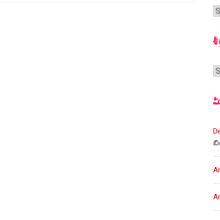
గ
స
శీ
శీర
మ
D
బి
A
A