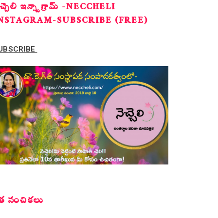
ెచ్చెలి ఇన్స్టాగ్రామ్ -NECCHELI
NSTAGRAM-SUBSCRIBE (FREE)
UBSCRIBE
త సంచికలు