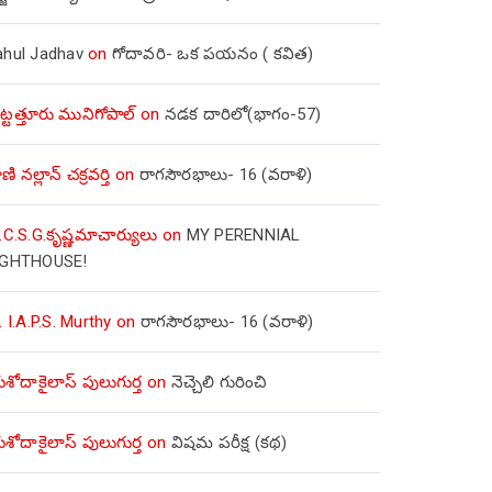
ahul Jadhav
on
గోదావరి- ఒక పయనం ( కవిత)
ిట్టత్తూరు మునిగోపాల్
on
నడక దారిలో(భాగం-57)
ణి నల్లాన్ చక్రవర్తి
on
రాగసౌరభాలు- 16 (వరాళి)
.C.S.G.కృష్ణమాచార్యులు
on
MY PERENNIAL
IGHTHOUSE!
. I.A.P.S. Murthy
on
రాగసౌరభాలు- 16 (వరాళి)
ోదాకైలాస్ పులుగుర్త
on
నెచ్చెలి గురించి
ోదాకైలాస్ పులుగుర్త
on
విషమ పరీక్ష (క‌థ‌)