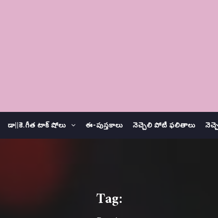
డా||కె.గీత టాక్ షోలు
ఈ-పుస్తకాలు
నెచ్చెలి పోటీ ఫలితాలు
నెచ్
Tag: