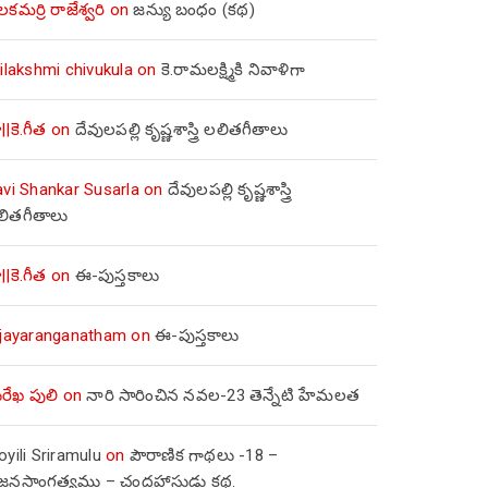
లకమర్రి రాజేశ్వరి
on
జన్యు బంధం (కథ)
ilakshmi chivukula
on
కె.రామలక్ష్మికి నివాళిగా
||కె.గీత
on
దేవులపల్లి కృష్ణశాస్త్రి లలితగీతాలు
avi Shankar Susarla
on
దేవులపల్లి కృష్ణశాస్త్రి
లితగీతాలు
||కె.గీత
on
ఈ-పుస్తకాలు
ijayaranganatham
on
ఈ-పుస్తకాలు
రేఖ పులి
on
నారి సారించిన నవల-23 తెన్నేటి హేమలత
yili Sriramulu
on
పౌరాణిక గాథలు -18 –
జ్జనసాంగత్యము – చంద్రహాసుడు కథ.