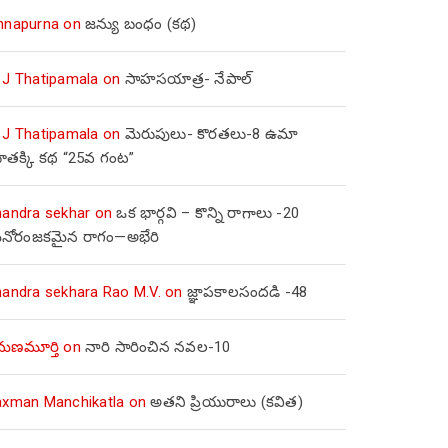
nnapurna
on
జన్యు బంధం (కథ)
 J Thatipamala
on
సాహసయాత్ర- నేపాల్‌
 J Thatipamala
on
మెరుపులు- కొరతలు-8 ఉమా
ూతక్కి కథ “25వ గంట”
handra sekhar
on
ఒక భార్గవి – కొన్ని రాగాలు -20
నోరంజకమైన రాగం—అభేరి
handra sekhara Rao M.V.
on
జ్ఞాపకాలసందడి -48
మణమూర్తి
on
నారి సారించిన నవల-10
axman Manchikatla
on
అతని ప్రియురాలు (కవిత)