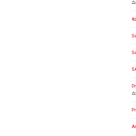
ము
శి
S
S
S
Dr
మ
Pr
A