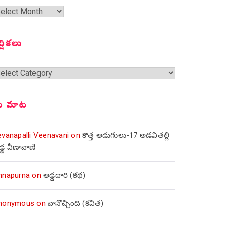
త
ంచికలు
ర్షికలు
్షికలు
ీ మాట
evanapalli Veenavani
on
కొత్త అడుగులు-17 అడవితల్లి
డ్డ వీణావాణి
nnapurna
on
అడ్డదారి (కథ)
nonymous
on
వానొచ్చింది (కవిత)