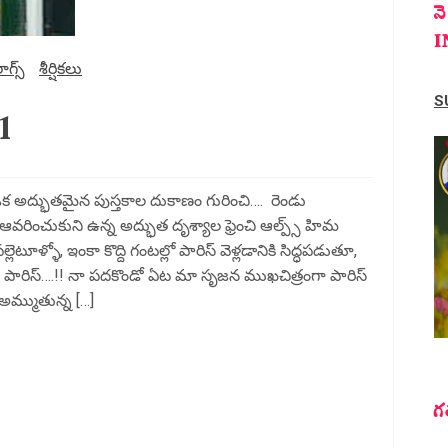
న
I
ాగ్స్
శీర్షికలు
S
1
్ ఒక అద్భుతమైన పుస్తకాల దుకాణం గురించి…. రెండు
వరించుకుని ఉన్న అద్భుత దృశ్యాల ఫ్రెంచి ఆల్ప్స్ హిమ
ెటూళ్ళో, ఇంకా కొద్ది గంటల్లో పారిస్ వెళ్లడానికి సిద్ధపడుతూ,
కల పారిస్….!! నా పదకొండో ఏట మా సృజన ముఖచిత్రంగా పారిస్
 అమ్ముతున్న […]
గ