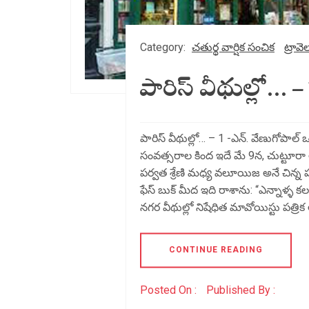
Category:
చతుర్థ వార్షిక సంచిక
ట్రావెల
పారిస్ వీథుల్లో… – 
పారిస్ వీథుల్లో… – 1 -ఎన్. వేణుగోపాల
సంవత్సరాల కింద ఇదే మే 9న, చుట్టూరా ఆ
పర్వత శ్రేణి మధ్య వలూయిజ అనే చిన్న పల్ల
ఫేస్ బుక్ మీద ఇది రాశాను: “ఎన్నాళ్ళ 
నగర వీథుల్లో నిషేధిత మావోయిస్టు పత్రిక
CONTINUE READING
Posted On :
Published By :