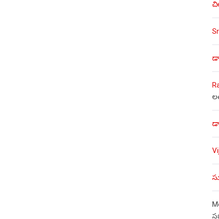
చి
Sr
డా
R
ల
డా
V
సు
Mo
స