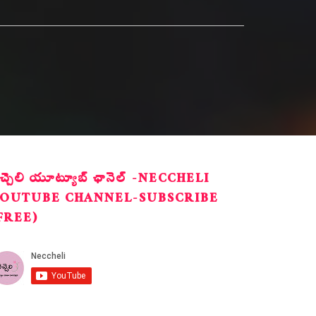
ెచ్చెలి యూట్యూబ్ ఛానెల్ -NECCHELI
OUTUBE CHANNEL-SUBSCRIBE
FREE)