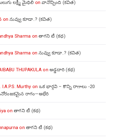
లుగు లక్ష్మీ మైథిలి
on
వానొచ్చింది (కవిత)
వ
on
నువ్వు కూడా..? (కవిత)
andhya Sharma
on
తాగని టీ (కథ)
andhya Sharma
on
నువ్వు కూడా..? (కవిత)
AIBABU THUPAKULA
on
అడ్డదారి (కథ)
. I.A.P.S. Murthy
on
ఒక భార్గవి – కొన్ని రాగాలు -20
నోరంజకమైన రాగం—అభేరి
iya
on
తాగని టీ (కథ)
nnapurna
on
తాగని టీ (కథ)