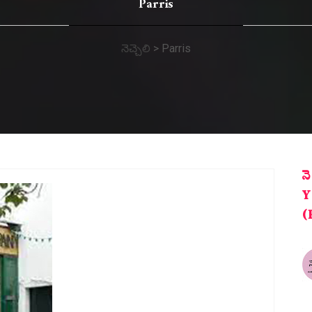
Parris
నెచ్చెలి
>
Parris
న
Y
(