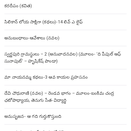
కరదీపం (కవిత)
సిలికాన్ లోయ సాక్షిగా (కథలు)-14 లివ్ ఎ లైఫ్
అనుబంధాలు-ఆవేశాలు (నవల)
స్వర్ణపురి గ్రామస్థులు – 2 (అనువాదనవల) (మూలం- ‘ది పీపుల్ ఆఫ్
సునాపుట్’ – హృషికేష్ పాండా)
మా నాయనమ్మ కథలు-3 ఆవ కాయల ప్రహసనం
దేవి చౌధురాణి (నవల) – రెండవ భాగం – మూలం-బంకిమ చంద్ర
ఛటోపాధ్యాయ, తెనుగు సేత-విద్యార్థి
అనుసృజన- ఆ గది గుర్తుకొస్తుంది