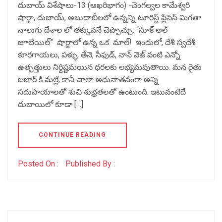
దుబాయ్ విశేషాలు-13 (ఆఖరిభాగం) -చెంగల్వల కామేశ్వరి
షార్జా, దుబాయ్, అబుదాబీలలో ఉన్నన్ని టూరిస్ట్ ప్లేసెస్ మిగతా
నాలుగు దేశాల లో తక్కువనే చెప్పొచ్చు. “సూక్ అల్
జూబేయిల్” షార్జాలో ఉన్న ఒక మాల్! ఇందులో, దేశీ స్వదేశీ
కూరగాయలు, పళ్ళు, తేనె, సీఫుడ్, నాన్ వెజ్ వంటి ఎన్నో
ఉత్పత్తులు నిర్దిష్టమయిన ధరలకు లభ్యమవుతాయి. మన రైతు
బజార్ కి మల్లే, కానీ చాలా అధునాతనంగా అన్ని
సదుపాయాలతో శుచి శుభ్రతలతో ఉంటుంది. ఇటువంటిదే
దుబాయిలో కూడా […]
CONTINUE READING
Posted On :
Published By :