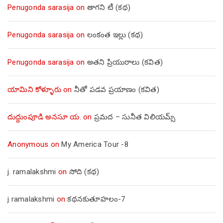
Penugonda sarasija
on
తాగని టీ (కథ)
Penugonda sarasija
on
లంకంత ఇల్లు (కథ)
Penugonda sarasija
on
అతని ప్రియురాలు (కవిత)
యామిని కోళ్ళూరు
on
నీతో పడవ ప్రయాణం (కవిత)
దుద్దుంపూడి అనసూ య.
on
ప్రమద – సునీత విలియమ్స్
Anonymous
on
My America Tour -8
j. ramalakshmi
on
సోది (కథ)
j ramalakshmi
on
కథనకుతూహలం-7