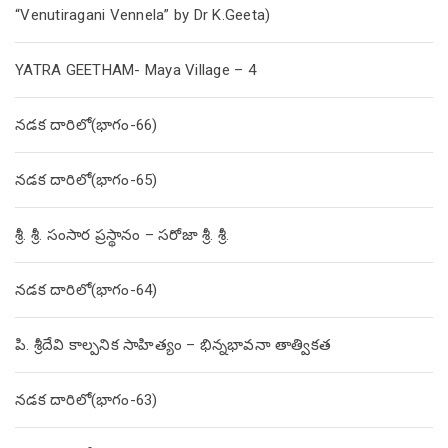
“Venutiragani Vennela” by Dr K.Geeta)
YATRA GEETHAM- Maya Village – 4
నడక దారిలో(భాగం-66)
నడక దారిలో(భాగం-65)
శ్రీ. శ్రీ. సంసార ప్రస్థానం – సరోజా శ్రీ. శ్రీ.
నడక దారిలో(భాగం-64)
పి. శ్రీదేవి కాల్పనిక సాహిత్యం – భిన్నభావనా తాత్వికత
నడక దారిలో(భాగం-63)