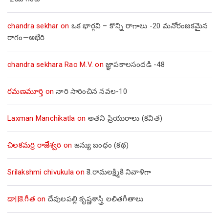
chandra sekhar
on
ఒక భార్గవి – కొన్ని రాగాలు -20 మనోరంజకమైన
రాగం—అభేరి
chandra sekhara Rao M.V.
on
జ్ఞాపకాలసందడి -48
రమణమూర్తి
on
నారి సారించిన నవల-10
Laxman Manchikatla
on
అతని ప్రియురాలు (కవిత)
చిలకమర్రి రాజేశ్వరి
on
జన్యు బంధం (కథ)
Srilakshmi chivukula
on
కె.రామలక్ష్మికి నివాళిగా
డా||కె.గీత
on
దేవులపల్లి కృష్ణశాస్త్రి లలితగీతాలు