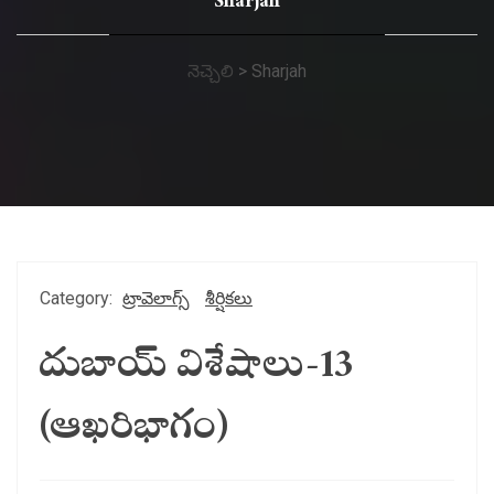
Sharjah
నెచ్చెలి
>
Sharjah
Category:
ట్రావెలాగ్స్
శీర్షికలు
దుబాయ్ విశేషాలు-13
(ఆఖరిభాగం)