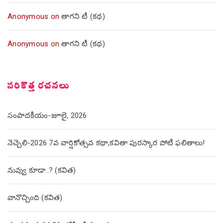
Anonymous
on
తాగని టీ (కథ)
Anonymous
on
తాగని టీ (కథ)
సరికొత్త రచనలు
సంపాదకీయం-జూలై, 2026
నెచ్చెలి-2026 7వ వార్షికోత్సవ కథా,కవితా పురస్కార పోటీ ఫలితాలు!
నువ్వు కూడా..? (కవిత)
వానొచ్చింది (కవిత)