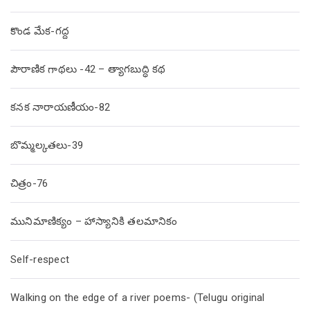
కొండ మేక-గద్ద
పౌరాణిక గాథలు -42 – త్యాగబుద్ధి కథ
కనక నారాయణీయం-82
బొమ్మల్కతలు-39
చిత్రం-76
మునిమాణిక్యం – హాస్యానికి తలమానికం
Self-respect
Walking on the edge of a river poems- (Telugu original