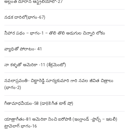
అల్లంత దూరాన ఆస్ట్రేలియాలో-27
నడక దారిలో(భాగం-67)
నీహార పథం – భాగం-1 – తొలి తొలి అడుగుల చిన్నారి లోకం
వ్యాధితో పోరాటం- 41
నా కళ్ళతో అమెరికా -11 (శేక్రమెంటో)
నవలాస్రవంతి- చిట్టారెడ్డి సూర్యకుమారి గారి నవల జీవిత చిత్రాలు
(భాగం-2)
గీతామాధవీయం-58 (డా||కె.గీత టాక్ షో)
యాత్రాగీతం-81 అమెరికా నించి ఐరోపాకి (ఇంగ్లాండ్ -ఫ్రాన్స్ – ఇటలీ)
ట్రావెలాగ్ భాగం-16