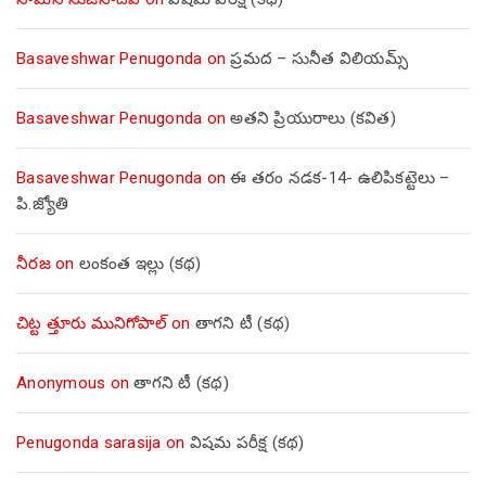
Basaveshwar Penugonda
on
ప్రమద – సునీత విలియమ్స్
Basaveshwar Penugonda
on
అతని ప్రియురాలు (కవిత)
Basaveshwar Penugonda
on
ఈ తరం నడక-14- ఉలిపికట్టెలు –
పి.జ్యోతి
నీరజ
on
లంకంత ఇల్లు (కథ)
చిట్ట త్తూరు మునిగోపాల్
on
తాగని టీ (కథ)
Anonymous
on
తాగని టీ (కథ)
Penugonda sarasija
on
విషమ పరీక్ష (క‌థ‌)