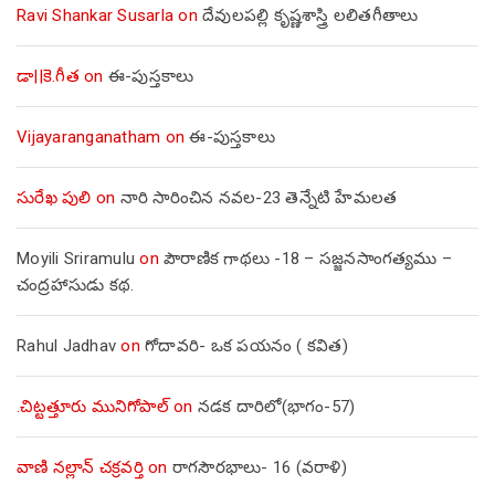
Ravi Shankar Susarla
on
దేవులపల్లి కృష్ణశాస్త్రి లలితగీతాలు
డా||కె.గీత
on
ఈ-పుస్తకాలు
Vijayaranganatham
on
ఈ-పుస్తకాలు
సురేఖ పులి
on
నారి సారించిన నవల-23 తెన్నేటి హేమలత
Moyili Sriramulu
on
పౌరాణిక గాథలు -18 – సజ్జనసాంగత్యము –
చంద్రహాసుడు కథ.
Rahul Jadhav
on
గోదావరి- ఒక పయనం ( కవిత)
.చిట్టత్తూరు మునిగోపాల్
on
నడక దారిలో(భాగం-57)
వాణి నల్లాన్ చక్రవర్తి
on
రాగసౌరభాలు- 16 (వరాళి)