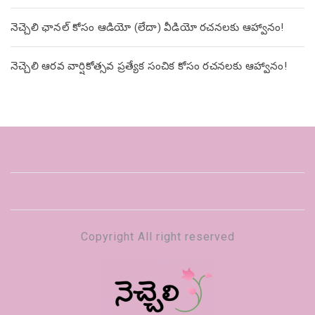
నెచ్చెలి ఛానల్ కోసం ఆడియో (లేదా) వీడియో రచనలకు ఆహ్వానం!
నెచ్చెలి ఆరవ వార్షికోత్సవ ప్రత్యేక సంచిక కోసం రచనలకు ఆహ్వానం!
Copyright All right reserved
నెచ్చెలి