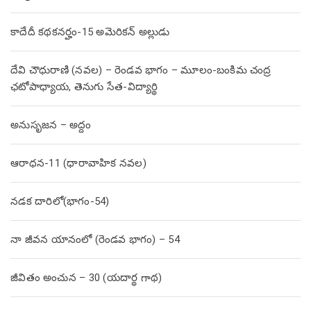
కాదేదీ కథకనర్హం-15 అమెరికన్ అల్లుడు
దేవి చౌధురాణి (నవల) – రెండవ భాగం – మూలం-బంకిమ చంద్ర
ఛటోపాధ్యాయ, తెనుగు సేత-విద్యార్థి
అనుసృజన – అద్దం
ఆరాధన-11 (ధారావాహిక నవల)
నడక దారిలో(భాగం-54)
నా జీవన యానంలో (రెండవ భాగం) – 54
జీవితం అంచున – 30 (యదార్థ గాథ)