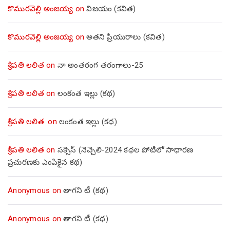
కొమురవెల్లి అంజయ్య
on
విజయం (కవిత)
కొమురవెల్లి అంజయ్య
on
అతని ప్రియురాలు (కవిత)
శ్రీపతి లలిత
on
నా అంతరంగ తరంగాలు-25
శ్రీపతి లలిత
on
లంకంత ఇల్లు (కథ)
శ్రీపతి లలిత.
on
లంకంత ఇల్లు (కథ)
శ్రీపతి లలిత
on
సక్సెస్ (నెచ్చెలి-2024 కథల పోటీలో సాధారణ
ప్రచురణకు ఎంపికైన కథ)
Anonymous
on
తాగని టీ (కథ)
Anonymous
on
తాగని టీ (కథ)