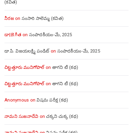
(కవిత)
నీరజ
on
సంసారి సాలెమ్మ (కవిత)
డా||కె.గీత
on
సంపాదకీయం-మే, 2025
డా.పి. విజయలక్ష్మి పండిట్
on
సంపాదకీయం-మే, 2025
చిట్టత్తూరు మునిగోపాల్
on
తాగని టీ (కథ)
చిట్టత్తూరు మునిగోపాల్
on
తాగని టీ (కథ)
Anonymous
on
విషమ పరీక్ష (క‌థ‌)
నామని సుజనాదేవి
on
చక్కని చుక్క (కథ)
నామని సుజనాదేవి
on
విషమ పరీక్ష (క‌థ‌)