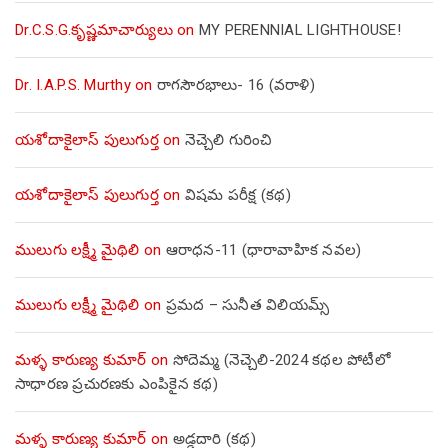
Dr.C.S.G.కృష్ణమాచార్యులు
on
MY PERENNIAL LIGHTHOUSE!
Dr. I.A.P.S. Murthy
on
రాగసౌరభాలు- 16 (వరాళి)
యశోదాకైలాస్ పులుగుర్త
on
నెచ్చెలి గురించి
యశోదాకైలాస్ పులుగుర్త
on
విషమ పరీక్ష (క‌థ‌)
ములుగు లక్ష్మీ మైథిలి
on
ఆరాధన-11 (ధారావాహిక నవల)
ములుగు లక్ష్మీ మైథిలి
on
ప్రమద – సునీత విలియమ్స్
మళ్ళ కారుణ్య కుమార్
on
సోదెమ్మ (నెచ్చెలి-2024 కథల పోటీలో
సాధారణ ప్రచురణకు ఎంపికైన కథ)
మళ్ళ కారుణ్య కుమార్
on
అడ్డదారి (కథ)