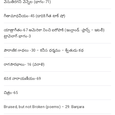
వెనుతిరగని వెన్నెల (భాగం-71)
గీతామాధవీయం-45 (డా||కె.గీత టాక్ షో)
యాత్రాగీతం-67 అమెరికా నించి ఐరోపాకి (ఇంగ్లాండ్ -ఫ్రాన్స్ – ఇటలీ)
ట్రావెలాగ్ భాగం-3
పౌరాణిక గాథలు -30 – కనీస ధర్మము – శ్వేతుడు కథ
రాగసౌరభాలు- 16 (వరాళి)
కనక నారాయణీయం-69
చిత్రం-65
Bruised, but not Broken (poems) – 29. Banjara