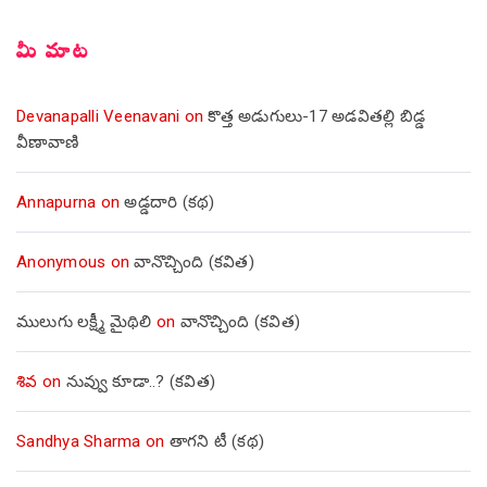
మీ మాట
Devanapalli Veenavani
on
కొత్త అడుగులు-17 అడవితల్లి బిడ్డ
వీణావాణి
Annapurna
on
అడ్డదారి (కథ)
Anonymous
on
వానొచ్చింది (కవిత)
ములుగు లక్ష్మీ మైథిలి
on
వానొచ్చింది (కవిత)
శివ
on
నువ్వు కూడా..? (కవిత)
Sandhya Sharma
on
తాగని టీ (కథ)