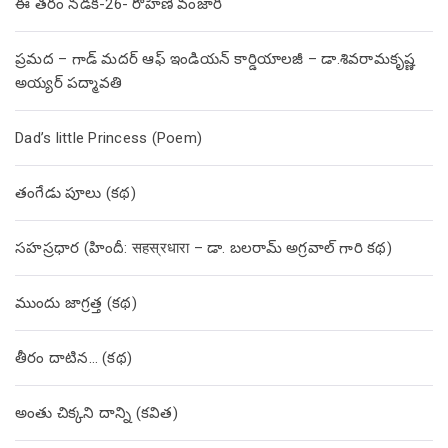
ఈ తరం నడక-26- రోహిణి వంజారి
ప్రమద – గాడ్ మదర్ ఆఫ్ ఇండియన్ కార్డియాలజీ – డా.శివరామకృష్ణ
అయ్యర్ పద్మావతి
Dad’s little Princess (Poem)
తంగేడు పూలు (క‌థ‌)
సహస్రధార (హిందీ: सहस्रधारा – డా. బలరామ్ అగ్రవాల్ గారి కథ)
ముందు జాగ్రత్త (క‌థ‌)
తీరం దాటిన… (క‌థ‌)
అంతు చిక్కని దాన్ని (కవిత)