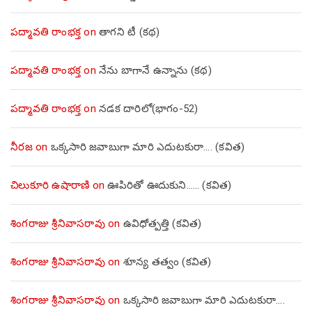
పద్మావతి రాంభక్త
on
తాగని టీ (కథ)
పద్మావతి రాంభక్త
on
నేను బాగానే ఉన్నాను (క‌థ‌)
పద్మావతి రాంభక్త
on
నడక దారిలో(భాగం-52)
నీరజ
on
ఒక్కసారి జవాబుగా మారి ఎదుటకురా…. (కవిత)
చిలుకూరి ఉషారాణి
on
ఊపిరితో ఊదుకుని…… (కవిత)
శింగరాజు శ్రీనివాసరావు
on
ఉవిధోత్పత్తి (కవిత)
శింగరాజు శ్రీనివాసరావు
on
శూన్య తత్వం (కవిత)
శింగరాజు శ్రీనివాసరావు
on
ఒక్కసారి జవాబుగా మారి ఎదుటకురా….