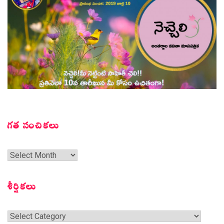
గత సంచికలు
గత
సంచికలు
శీర్షికలు
శీర్షికలు