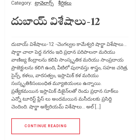
Category:
ట్రావెలాగ్స్
శీర్షికలు
దుబాయ్ విశేషాలు-12
దుబాయ్ విశేషాలు-12 -చెంగల్వల కామేశ్వరి షార్జా విశేషాలు…
షార్జా చాలా పెద్ద నగరం ఇది ప్రధాన పరిపాలనా మరియు
వాణిజ్య కేంద్రాలను కలిపి సాంస్కృతిక మరియు సాంప్రదాయ
ప్రాజెక్టులను కలిగి ఉంది, వీటిలో పురావస్తు శాస్త్రం, సహజ చరిత్ర,
సైన్స్, కళలు, వారసత్వం, ఇస్లామిక్ కళ మరియు
సంస్కృతికిసంబంధిత మ్యూజియంలు ఉన్నాయి.
ప్రత్యేకమయిన ఇస్లామిక్ డిజైన్‌లతో రెండు ప్రధాన సూక్‌లు
ఎన్నో టూరిస్ట్ ప్లేస్ లు అందమయిన మసీదులకు ప్రసిద్ది
చెందింది. షార్జా అక్వేరియమ్ విశేషాలు… అల్ […]
CONTINUE READING