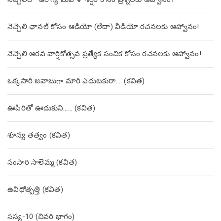
నెచ్చెలి ఛానల్ కోసం ఆడియో (లేదా) వీడియో రచనలకు ఆహ్వానం!
నెచ్చెలి ఆరవ వార్షికోత్సవ ప్రత్యేక సంచిక కోసం రచనలకు ఆహ్వానం!
ఒక్కసారి జవాబుగా మారి ఎదుటకురా…. (కవిత)
ఊపిరితో ఊదుకుని…… (కవిత)
శూన్య తత్వం (కవిత)
సంసారి సాలెమ్మ (కవిత)
ఉవిధోత్పత్తి (కవిత)
సస్య-10 (చివరి భాగం)