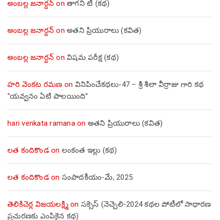
అంబల్ల జనార్దన్
on
తాగని టీ (కథ)
అంబల్ల జనార్దన్
on
అతని ప్రియురాలు (కవిత)
అంబల్ల జనార్దన్
on
విషమ పరీక్ష (క‌థ‌)
హరి వెంకట రమణ
on
వినిపించేకథలు-47 – శ్రీ శీలా వీర్రాజు గారి కథ
“యవ్వనం ఏటి పాలయింది”
hari venkata ramana
on
అతని ప్రియురాలు (కవిత)
లత కందికొండ
on
లంకంత ఇల్లు (కథ)
లత కందికొండ
on
సంపాదకీయం-మే, 2025
తెలికిచెర్ల విజయలక్ష్మి
on
సక్సెస్ (నెచ్చెలి-2024 కథల పోటీలో సాధారణ
ప్రచురణకు ఎంపికైన కథ)