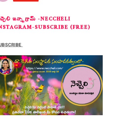
ెచ్చెలి ఇన్స్టాగ్రామ్ -NECCHELI
NSTAGRAM-SUBSCRIBE (FREE)
UBSCRIBE