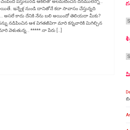
న్ను చంపింది పస్తులుoడి ఆకలితో అలమటించిన దినములెన్నో…
గ
అయితే.. ఇన్నేళ్ల నుండి దానితోనే కదా సావాసం చేస్తున్నది
… అసలే కాదు దేనికి నేను బలి అయిందో తెలియదా మీకు?
గ
న్ను నడిపించిన ఆశ విగతజీవిగా మారి కన్నవారికి మిగిల్చిన
స
 మారి వెళుతున్న… ***** నా పేరు […]
శీ
శీర
మ
D
బి
A