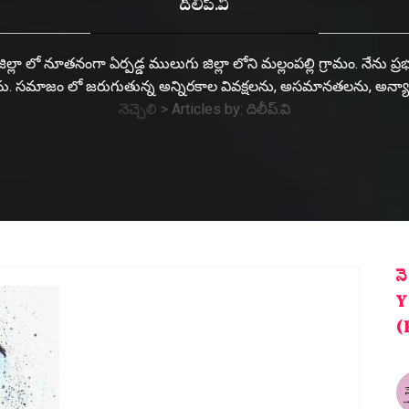
దిలీప్.వి
ిల్లా లో నూతనంగా ఏర్పడ్డ ములుగు జిల్లా లోని మల్లంపల్లి గ్రామం. నేను ప్
. సమాజం లో జరుగుతున్న అన్నిరకాల వివక్షలను, అసమానతలను, అన్యాయాల్ని
నెచ్చెలి
>
Articles by: దిలీప్.వి
న
Y
(