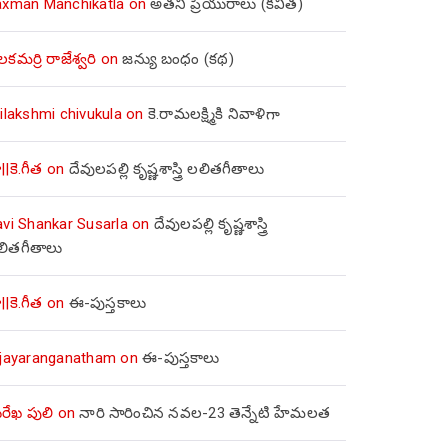
axman Manchikatla
on
అతని ప్రియురాలు (కవిత)
లకమర్రి రాజేశ్వరి
on
జన్యు బంధం (కథ)
ilakshmi chivukula
on
కె.రామలక్ష్మికి నివాళిగా
||కె.గీత
on
దేవులపల్లి కృష్ణశాస్త్రి లలితగీతాలు
avi Shankar Susarla
on
దేవులపల్లి కృష్ణశాస్త్రి
లితగీతాలు
||కె.గీత
on
ఈ-పుస్తకాలు
ijayaranganatham
on
ఈ-పుస్తకాలు
రేఖ పులి
on
నారి సారించిన నవల-23 తెన్నేటి హేమలత