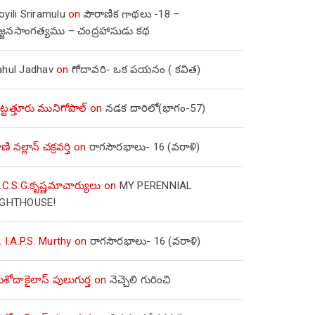
yili Sriramulu
on
పౌరాణిక గాథలు -18 –
జ్జనసాంగత్యము – చంద్రహాసుడు కథ.
ahul Jadhav
on
గోదావరి- ఒక పయనం ( కవిత)
ిట్టత్తూరు మునిగోపాల్
on
నడక దారిలో(భాగం-57)
ణి నల్లాన్ చక్రవర్తి
on
రాగసౌరభాలు- 16 (వరాళి)
.C.S.G.కృష్ణమాచార్యులు
on
MY PERENNIAL
IGHTHOUSE!
. I.A.P.S. Murthy
on
రాగసౌరభాలు- 16 (వరాళి)
ోదాకైలాస్ పులుగుర్త
on
నెచ్చెలి గురించి