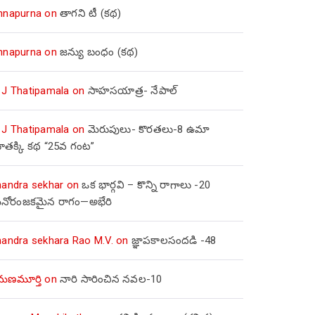
nnapurna
on
తాగని టీ (కథ)
nnapurna
on
జన్యు బంధం (కథ)
 J Thatipamala
on
సాహసయాత్ర- నేపాల్‌
 J Thatipamala
on
మెరుపులు- కొరతలు-8 ఉమా
ూతక్కి కథ “25వ గంట”
handra sekhar
on
ఒక భార్గవి – కొన్ని రాగాలు -20
నోరంజకమైన రాగం—అభేరి
handra sekhara Rao M.V.
on
జ్ఞాపకాలసందడి -48
మణమూర్తి
on
నారి సారించిన నవల-10