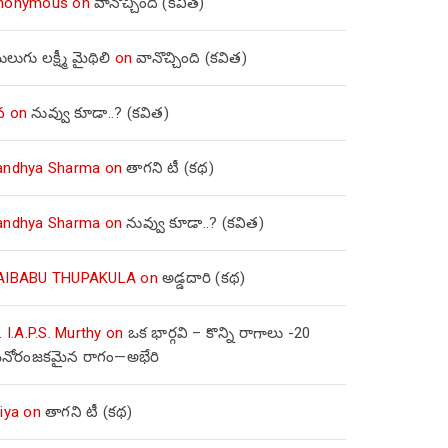
nonymous
on
వానొచ్చింది (కవిత)
లుగు లక్ష్మీ మైథిలి
on
వానొచ్చింది (కవిత)
వ
on
నువ్వు కూడా..? (కవిత)
andhya Sharma
on
తాగని టీ (కథ)
andhya Sharma
on
నువ్వు కూడా..? (కవిత)
AIBABU THUPAKULA
on
అడ్డదారి (కథ)
. I.A.P.S. Murthy
on
ఒక భార్గవి – కొన్ని రాగాలు -20
నోరంజకమైన రాగం—అభేరి
iya
on
తాగని టీ (కథ)