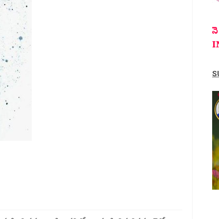
న
I
S