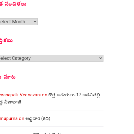
త సంచికలు
త
ంచికలు
ర్షికలు
్షికలు
ీ మాట
evanapalli Veenavani
on
కొత్త అడుగులు-17 అడవితల్లి
డ్డ వీణావాణి
nnapurna
on
అడ్డదారి (కథ)