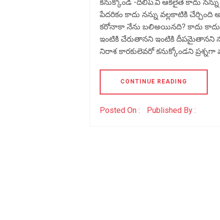
కనుక్కోండి -దిలీప్.వి ఆకలైతే కాదు న
పేదరికం కాదు నన్ను వల్లకాటికి చేర్చింది 
కరోనాకా నేను బలిఅయినది? కాదు కాదు
ఇంటికి చేరుతానని ఇంటికి దీపమైతానని న
నిరాశ కారకులెవరో కనుక్కోండని ప్రశ్నగా
CONTINUE READING
Posted On :
Published By :