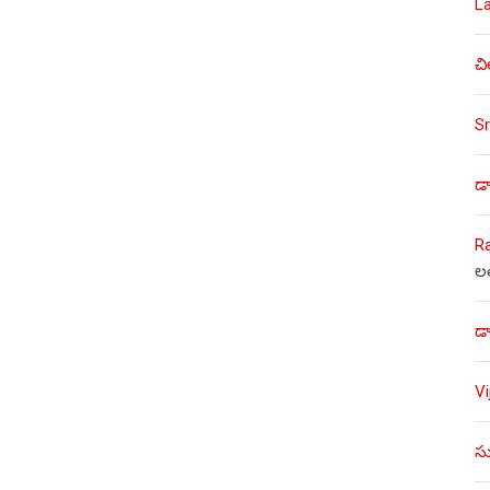
L
చి
Sr
డా
R
ల
డా
V
సు