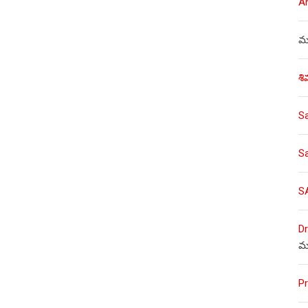
A
ము
శి
S
S
S
Dr
మ
Pr