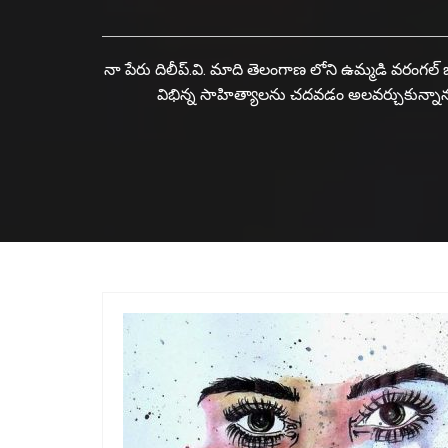
నా పేరు దిలీప్.వి. మాది తెలంగాణ లోని ఉమ్మడి వరంగల్ జ
విభిన్న సాహిత్యాలను చదవడం అలవర్చుకున్నాను