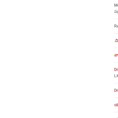
Mo
స
R
.చ
వా
Dr
L
Dr
యశ