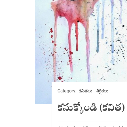
Category:
కవితలు
శీర్షికలు
కనుక్కోండి (కవిత)