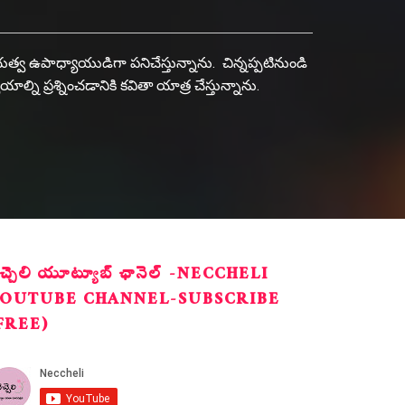
రభుత్వ ఉపాధ్యాయుడిగా పనిచేస్తున్నాను. చిన్నప్పటినుండి
 ప్రశ్నించడానికి కవితా యాత్ర చేస్తున్నాను.
ెచ్చెలి యూట్యూబ్ ఛానెల్ -NECCHELI
OUTUBE CHANNEL-SUBSCRIBE
FREE)