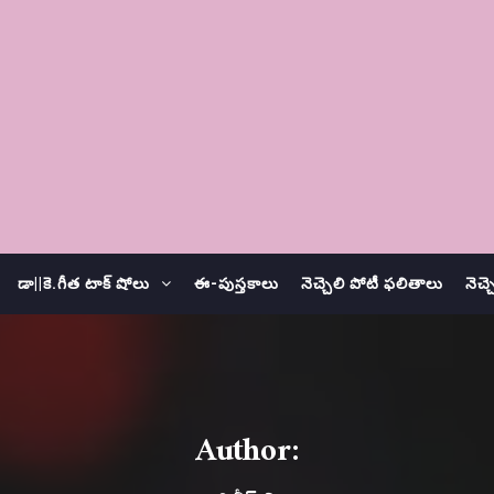
డా||కె.గీత టాక్ షోలు
ఈ-పుస్తకాలు
నెచ్చెలి పోటీ ఫలితాలు
నెచ్
Author: