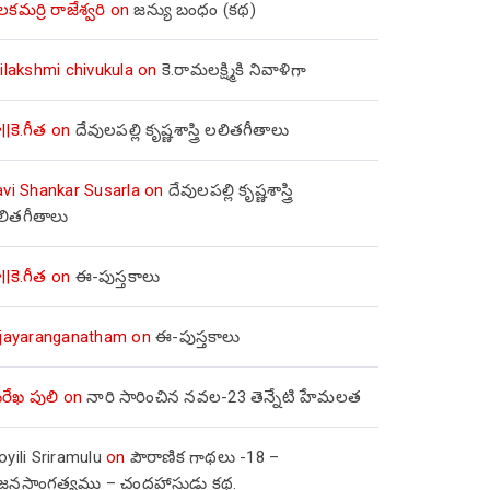
లకమర్రి రాజేశ్వరి
on
జన్యు బంధం (కథ)
ilakshmi chivukula
on
కె.రామలక్ష్మికి నివాళిగా
||కె.గీత
on
దేవులపల్లి కృష్ణశాస్త్రి లలితగీతాలు
avi Shankar Susarla
on
దేవులపల్లి కృష్ణశాస్త్రి
లితగీతాలు
||కె.గీత
on
ఈ-పుస్తకాలు
ijayaranganatham
on
ఈ-పుస్తకాలు
రేఖ పులి
on
నారి సారించిన నవల-23 తెన్నేటి హేమలత
yili Sriramulu
on
పౌరాణిక గాథలు -18 –
జ్జనసాంగత్యము – చంద్రహాసుడు కథ.