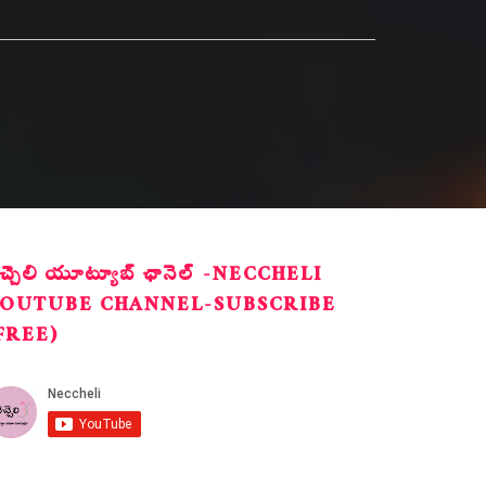
ెచ్చెలి యూట్యూబ్ ఛానెల్ -NECCHELI
OUTUBE CHANNEL-SUBSCRIBE
FREE)