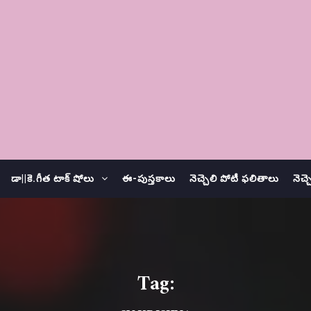
డా||కె.గీత టాక్ షోలు
ఈ-పుస్తకాలు
నెచ్చెలి పోటీ ఫలితాలు
నెచ్
Tag: