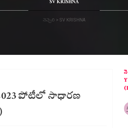
SV KRISHNA
నెచ్చెలి
>
SV KRISHNA
న
Y
(
-2023 పోటీలో సాధారణ
)