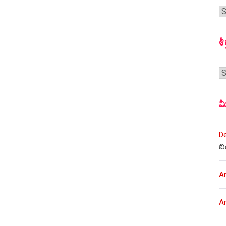
గ
స
శీ
శీర
మ
D
బి
A
A