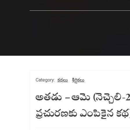
Category:
కథలు
శీర్షికలు
అతడు – ఆమె (నెచ్చెలి
ప్రచురణకు ఎంపికైన కథ