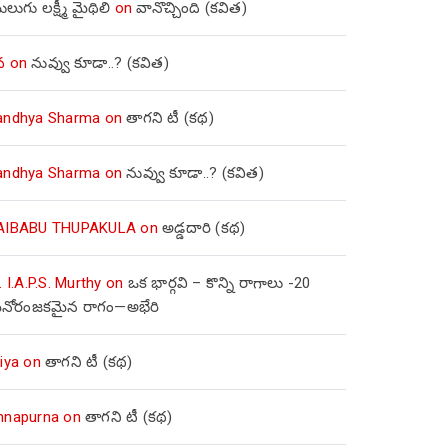
లుగు లక్ష్మీ మైథిలి
on
వానొచ్చింది (కవిత)
వ
on
నువ్వు కూడా..? (కవిత)
andhya Sharma
on
తాగని టీ (కథ)
andhya Sharma
on
నువ్వు కూడా..? (కవిత)
AIBABU THUPAKULA
on
అడ్డదారి (కథ)
. I.A.P.S. Murthy
on
ఒక భార్గవి – కొన్ని రాగాలు -20
నోరంజకమైన రాగం—అభేరి
iya
on
తాగని టీ (కథ)
nnapurna
on
తాగని టీ (కథ)