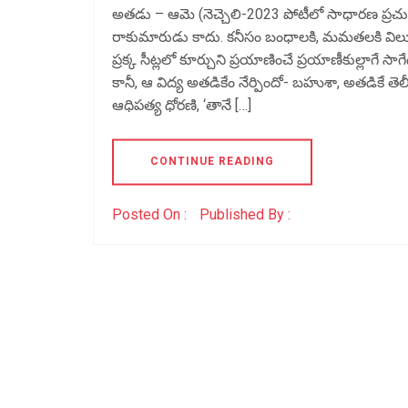
అతడు – ఆమె (నెచ్చెలి-2023 పోటీలో సాధారణ ప్రచు
రాకుమారుడు కాదు. కనీసం బంధాలకి, మమతలకి విలువి
ప్రక్క సీట్లలో కూర్చుని ప్రయాణించే ప్రయాణీకుల్లాగ
కానీ, ఆ విద్య అతడికేం నేర్పిందో- బహుశా, అతడికే
ఆధిపత్య ధోరణి, ‘తానే […]
CONTINUE READING
Posted On :
Published By :