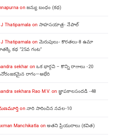
nnapurna
on
జన్యు బంధం (కథ)
 J Thatipamala
on
సాహసయాత్ర- నేపాల్‌
 J Thatipamala
on
మెరుపులు- కొరతలు-8 ఉమా
ూతక్కి కథ “25వ గంట”
handra sekhar
on
ఒక భార్గవి – కొన్ని రాగాలు -20
నోరంజకమైన రాగం—అభేరి
handra sekhara Rao M.V.
on
జ్ఞాపకాలసందడి -48
మణమూర్తి
on
నారి సారించిన నవల-10
axman Manchikatla
on
అతని ప్రియురాలు (కవిత)