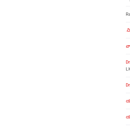
R
.చ
వా
Dr
L
Dr
యశ
యశ