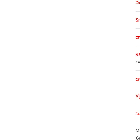
చి
Sr
డా
R
ల
డా
V
సు
Mo
స