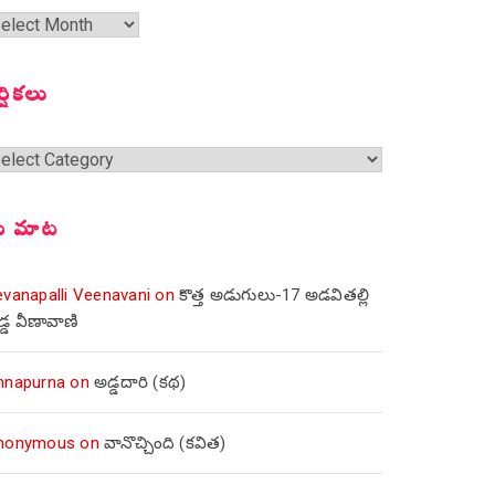
త
ంచికలు
ర్షికలు
్షికలు
ీ మాట
evanapalli Veenavani
on
కొత్త అడుగులు-17 అడవితల్లి
డ్డ వీణావాణి
nnapurna
on
అడ్డదారి (కథ)
nonymous
on
వానొచ్చింది (కవిత)