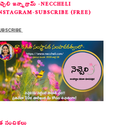
ెచ్చెలి ఇన్స్టాగ్రామ్ -NECCHELI
NSTAGRAM-SUBSCRIBE (FREE)
UBSCRIBE
త సంచికలు