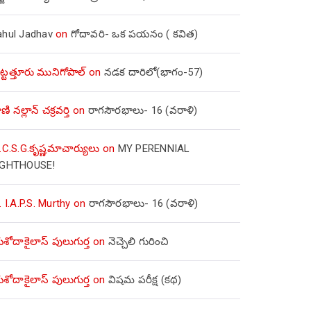
ahul Jadhav
on
గోదావరి- ఒక పయనం ( కవిత)
ిట్టత్తూరు మునిగోపాల్
on
నడక దారిలో(భాగం-57)
ణి నల్లాన్ చక్రవర్తి
on
రాగసౌరభాలు- 16 (వరాళి)
.C.S.G.కృష్ణమాచార్యులు
on
MY PERENNIAL
IGHTHOUSE!
. I.A.P.S. Murthy
on
రాగసౌరభాలు- 16 (వరాళి)
ోదాకైలాస్ పులుగుర్త
on
నెచ్చెలి గురించి
ోదాకైలాస్ పులుగుర్త
on
విషమ పరీక్ష (క‌థ‌)