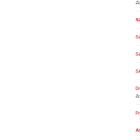
ము
శి
S
S
S
Dr
మ
Pr
A