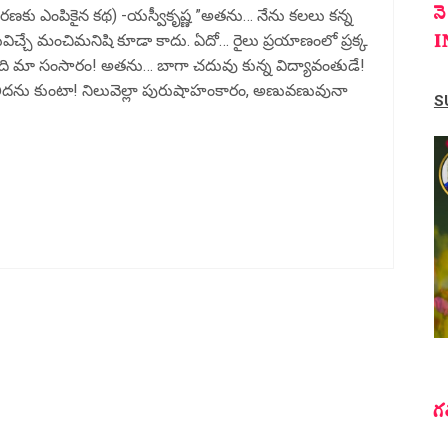
న
రణకు ఎంపికైన కథ) -యస్వీకృష్ణ ”అతను… నేను కలలు కన్న
I
చ్చే మంచిమనిషి కూడా కాదు. ఏదో… రైలు ప్రయాణంలో ప్రక్క
ే సాగేది మా సంసారం! అతను… బాగా చదువు కున్న విద్యావంతుడే!
 తెలీదను కుంటా! నిలువెల్లా పురుషాహంకారం, అణువణువునా
S
గ