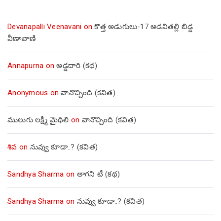
Devanapalli Veenavani
on
కొత్త అడుగులు-17 అడవితల్లి బిడ్డ
వీణావాణి
Annapurna
on
అడ్డదారి (కథ)
Anonymous
on
వానొచ్చింది (కవిత)
ములుగు లక్ష్మీ మైథిలి
on
వానొచ్చింది (కవిత)
శివ
on
నువ్వు కూడా..? (కవిత)
Sandhya Sharma
on
తాగని టీ (కథ)
Sandhya Sharma
on
నువ్వు కూడా..? (కవిత)