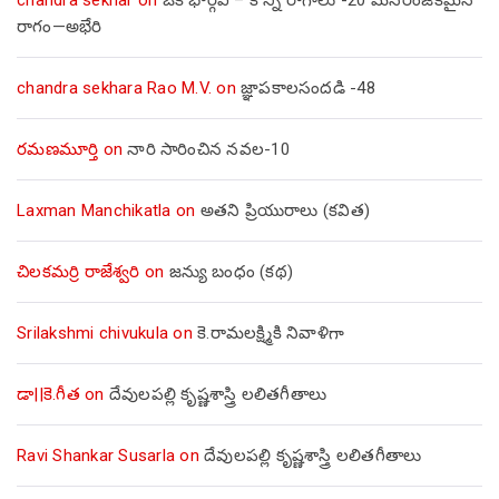
రాగం—అభేరి
chandra sekhara Rao M.V.
on
జ్ఞాపకాలసందడి -48
రమణమూర్తి
on
నారి సారించిన నవల-10
Laxman Manchikatla
on
అతని ప్రియురాలు (కవిత)
చిలకమర్రి రాజేశ్వరి
on
జన్యు బంధం (కథ)
Srilakshmi chivukula
on
కె.రామలక్ష్మికి నివాళిగా
డా||కె.గీత
on
దేవులపల్లి కృష్ణశాస్త్రి లలితగీతాలు
Ravi Shankar Susarla
on
దేవులపల్లి కృష్ణశాస్త్రి లలితగీతాలు