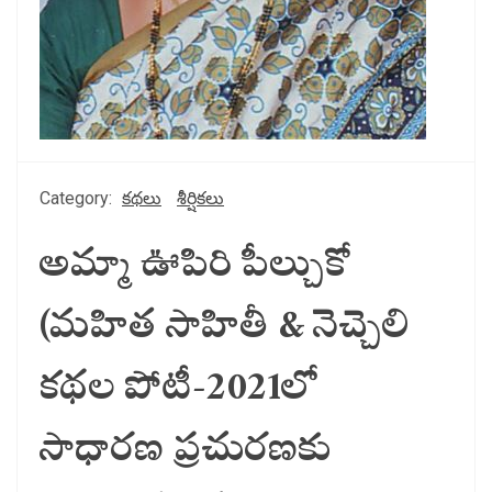
Category:
కథలు
శీర్షికలు
అమ్మా ఊపిరి పీల్చుకో
(మహిత సాహితీ & నెచ్చెలి
కథల పోటీ-2021లో
సాధారణ ప్రచురణకు