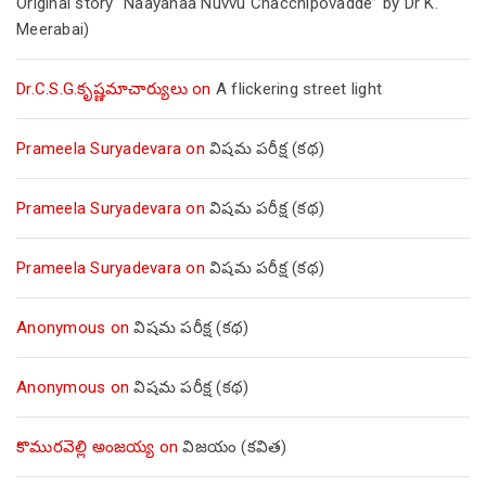
Original story “Naayanaa Nuvvu Chacchipovadde” by Dr K.
Meerabai)
Dr.C.S.G.కృష్ణమాచార్యులు
on
A flickering street light
Prameela Suryadevara
on
విషమ పరీక్ష (క‌థ‌)
Prameela Suryadevara
on
విషమ పరీక్ష (క‌థ‌)
Prameela Suryadevara
on
విషమ పరీక్ష (క‌థ‌)
Anonymous
on
విషమ పరీక్ష (క‌థ‌)
Anonymous
on
విషమ పరీక్ష (క‌థ‌)
కొమురవెల్లి అంజయ్య
on
విజయం (కవిత)