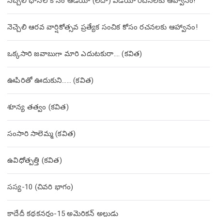
నెచ్చెలి ఛానల్ కోసం ఆడియో (లేదా) వీడియో రచనలకు ఆహ్వానం!
నెచ్చెలి ఆరవ వార్షికోత్సవ ప్రత్యేక సంచిక కోసం రచనలకు ఆహ్వానం!
ఒక్కసారి జవాబుగా మారి ఎదుటకురా…. (కవిత)
ఊపిరితో ఊదుకుని…… (కవిత)
శూన్య తత్వం (కవిత)
సంసారి సాలెమ్మ (కవిత)
ఉవిధోత్పత్తి (కవిత)
సస్య-10 (చివరి భాగం)
కాదేదీ కథకనర్హం-15 అమెరికన్ అల్లుడు