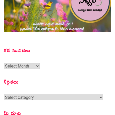
గత సంచికలు
గత
సంచికలు
శీర్షికలు
శీర్షికలు
మీ మాట