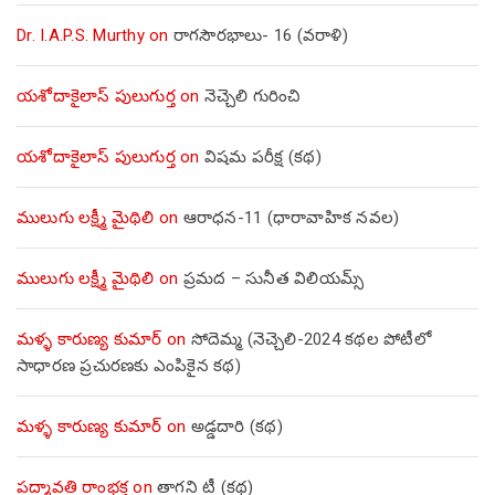
Dr. I.A.P.S. Murthy
on
రాగసౌరభాలు- 16 (వరాళి)
యశోదాకైలాస్ పులుగుర్త
on
నెచ్చెలి గురించి
యశోదాకైలాస్ పులుగుర్త
on
విషమ పరీక్ష (క‌థ‌)
ములుగు లక్ష్మీ మైథిలి
on
ఆరాధన-11 (ధారావాహిక నవల)
ములుగు లక్ష్మీ మైథిలి
on
ప్రమద – సునీత విలియమ్స్
మళ్ళ కారుణ్య కుమార్
on
సోదెమ్మ (నెచ్చెలి-2024 కథల పోటీలో
సాధారణ ప్రచురణకు ఎంపికైన కథ)
మళ్ళ కారుణ్య కుమార్
on
అడ్డదారి (కథ)
పద్మావతి రాంభక్త
on
తాగని టీ (కథ)