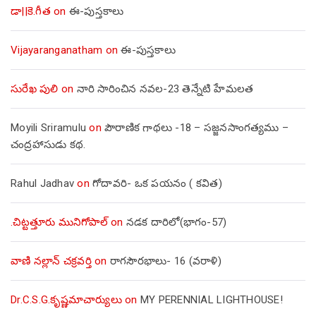
డా||కె.గీత
on
ఈ-పుస్తకాలు
Vijayaranganatham
on
ఈ-పుస్తకాలు
సురేఖ పులి
on
నారి సారించిన నవల-23 తెన్నేటి హేమలత
Moyili Sriramulu
on
పౌరాణిక గాథలు -18 – సజ్జనసాంగత్యము –
చంద్రహాసుడు కథ.
Rahul Jadhav
on
గోదావరి- ఒక పయనం ( కవిత)
.చిట్టత్తూరు మునిగోపాల్
on
నడక దారిలో(భాగం-57)
వాణి నల్లాన్ చక్రవర్తి
on
రాగసౌరభాలు- 16 (వరాళి)
Dr.C.S.G.కృష్ణమాచార్యులు
on
MY PERENNIAL LIGHTHOUSE!