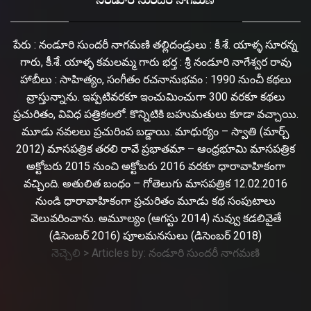
నండూరి సుందరీ నాగమణి
పేరు : నండూరి సుందరీ నాగమణి తల్లిదండ్రులు : కీ.శే. యాళ్ళ సూరన్న
గారు, కీ.శే. యాళ్ళ కమలమ్మ గారు భర్త : శ్రీ నండూరి నాగేశ్వర రావు
హాబీలు : సాహిత్యం, సంగీతం రచనానుభవం : 1990 నుంచీ కథలు
వ్రాస్తున్నాను. ఇప్పటివరకూ ఇంచుమించుగా 300 వరకూ కథలు
ప్రచురితం, వివిధ పత్రికలలో. కొన్నిటికి బహుమతులు కూడా వచ్చాయి.
మూడు నవలలు ప్రచురింప బడ్డాయి. మాధుర్యం – స్వాతి (మార్చ్
2012) మాసపత్రిక తరలి రావే ప్రభాతమా – ఆంధ్రభూమి మాసపత్రిక
అక్టోబరు 2015 నుంచి అక్టోబరు 2016 వరకూ ధారావాహికంగా
వచ్చింది. అతులిత బంధం – గోతెలుగు మాసపత్రిక 12.02.2016
నుండి ధారావాహికంగా ప్రచురితం మూడు కథ సంపుటాలు
వెలువరించాను. అమూల్యం (ఆగస్టు 2014) నువ్వు కడలివైతే
(డిసెంబర్ 2016) పూలమనసులు (డిసెంబర్ 2018)
నెచ్చెలి
>
Articles by: నండూరి సుందరీ నాగమణి