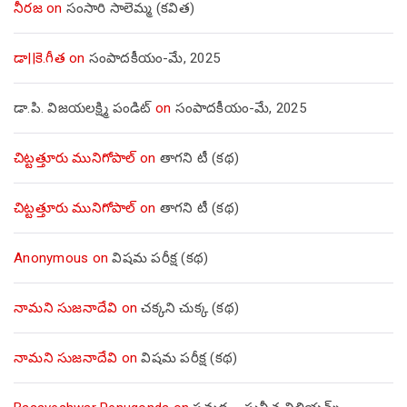
నీరజ
on
సంసారి సాలెమ్మ (కవిత)
డా||కె.గీత
on
సంపాదకీయం-మే, 2025
డా.పి. విజయలక్ష్మి పండిట్
on
సంపాదకీయం-మే, 2025
చిట్టత్తూరు మునిగోపాల్
on
తాగని టీ (కథ)
చిట్టత్తూరు మునిగోపాల్
on
తాగని టీ (కథ)
Anonymous
on
విషమ పరీక్ష (క‌థ‌)
నామని సుజనాదేవి
on
చక్కని చుక్క (కథ)
నామని సుజనాదేవి
on
విషమ పరీక్ష (క‌థ‌)