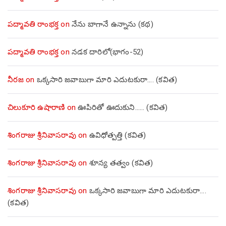
పద్మావతి రాంభక్త
on
నేను బాగానే ఉన్నాను (క‌థ‌)
పద్మావతి రాంభక్త
on
నడక దారిలో(భాగం-52)
నీరజ
on
ఒక్కసారి జవాబుగా మారి ఎదుటకురా…. (కవిత)
చిలుకూరి ఉషారాణి
on
ఊపిరితో ఊదుకుని…… (కవిత)
శింగరాజు శ్రీనివాసరావు
on
ఉవిధోత్పత్తి (కవిత)
శింగరాజు శ్రీనివాసరావు
on
శూన్య తత్వం (కవిత)
శింగరాజు శ్రీనివాసరావు
on
ఒక్కసారి జవాబుగా మారి ఎదుటకురా….
(కవిత)