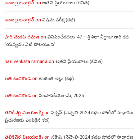
అంబల్ల జనార్దన్
on
అతని ప్రియురాలు (కవిత)
అంబల్ల జనార్దన్
on
విషమ పరీక్ష (క‌థ‌)
హరి వెంకట రమణ
on
వినిపించేకథలు-47 – శ్రీ శీలా వీర్రాజు గారి కథ
“యవ్వనం ఏటి పాలయింది”
hari venkata ramana
on
అతని ప్రియురాలు (కవిత)
లత కందికొండ
on
లంకంత ఇల్లు (కథ)
లత కందికొండ
on
సంపాదకీయం-మే, 2025
తెలికిచెర్ల విజయలక్ష్మి
on
సక్సెస్ (నెచ్చెలి-2024 కథల పోటీలో సాధారణ
ప్రచురణకు ఎంపికైన కథ)
తెలికిచెర్ల విజయలక్ష్మి
on
సక్సెస్ (నెచ్చెలి-2024 కథల పోటీలో సాధారణ