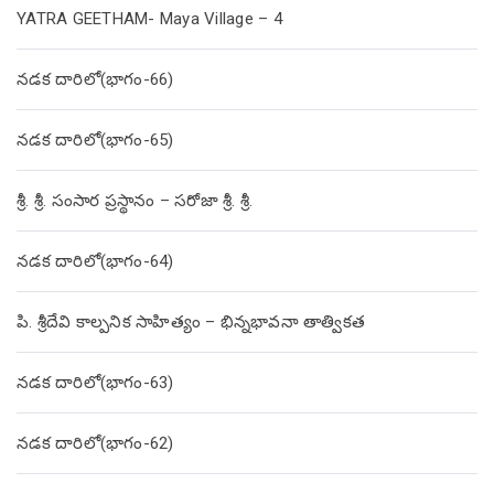
YATRA GEETHAM- Maya Village – 4
నడక దారిలో(భాగం-66)
నడక దారిలో(భాగం-65)
శ్రీ. శ్రీ. సంసార ప్రస్థానం – సరోజా శ్రీ. శ్రీ.
నడక దారిలో(భాగం-64)
పి. శ్రీదేవి కాల్పనిక సాహిత్యం – భిన్నభావనా తాత్వికత
నడక దారిలో(భాగం-63)
నడక దారిలో(భాగం-62)