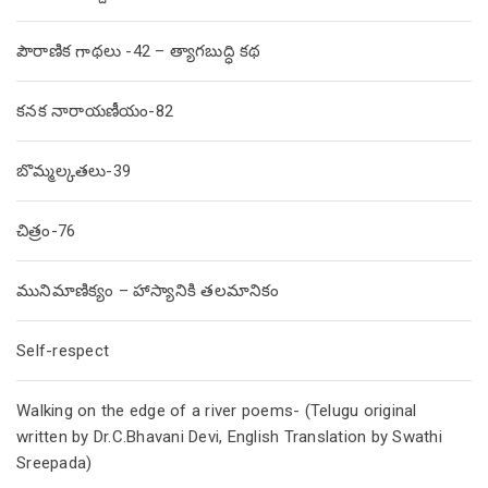
పౌరాణిక గాథలు -42 – త్యాగబుద్ధి కథ
కనక నారాయణీయం-82
బొమ్మల్కతలు-39
చిత్రం-76
మునిమాణిక్యం – హాస్యానికి తలమానికం
Self-respect
Walking on the edge of a river poems- (Telugu original
written by Dr.C.Bhavani Devi, English Translation by Swathi
Sreepada)