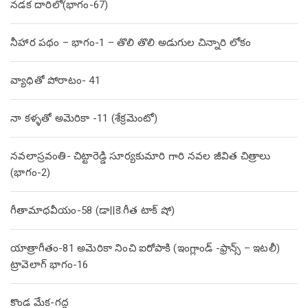
నడక దారిలో(భాగం-67)
నీహార పథం – భాగం-1 – తొలి తొలి అడుగుల చిన్నారి లోకం
వ్యాధితో పోరాటం- 41
నా కళ్ళతో అమెరికా -11 (శేక్రమెంటో)
నవలాస్రవంతి- చిట్టారెడ్డి సూర్యకుమారి గారి నవల జీవిత చిత్రాలు
(భాగం-2)
గీతామాధవీయం-58 (డా||కె.గీత టాక్ షో)
యాత్రాగీతం-81 అమెరికా నించి ఐరోపాకి (ఇంగ్లాండ్ -ఫ్రాన్స్ – ఇటలీ)
ట్రావెలాగ్ భాగం-16
కొండ మేక-గద్ద