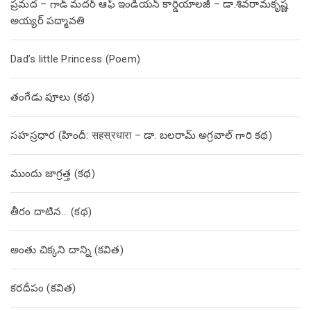
ప్రమద – గాడ్ మదర్ ఆఫ్ ఇండియన్ కార్డియాలజీ – డా.శివరామకృష్ణ
అయ్యర్ పద్మావతి
Dad’s little Princess (Poem)
తంగేడు పూలు (క‌థ‌)
సహస్రధార (హిందీ: सहस्रधारा – డా. బలరామ్ అగ్రవాల్ గారి కథ)
ముందు జాగ్రత్త (క‌థ‌)
తీరం దాటిన… (క‌థ‌)
అంతు చిక్కని దాన్ని (కవిత)
కరదీపం (కవిత)