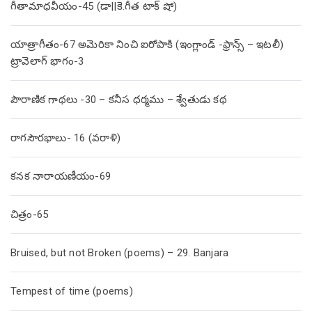
గీతామాధవీయం-45 (డా||కె.గీత టాక్ షో)
యాత్రాగీతం-67 అమెరికా నించి ఐరోపాకి (ఇంగ్లాండ్ -ఫ్రాన్స్ – ఇటలీ)
ట్రావెలాగ్ భాగం-3
పౌరాణిక గాథలు -30 – కనీస ధర్మము – శ్వేతుడు కథ
రాగసౌరభాలు- 16 (వరాళి)
కనక నారాయణీయం-69
చిత్రం-65
Bruised, but not Broken (poems) – 29. Banjara
Tempest of time (poems)