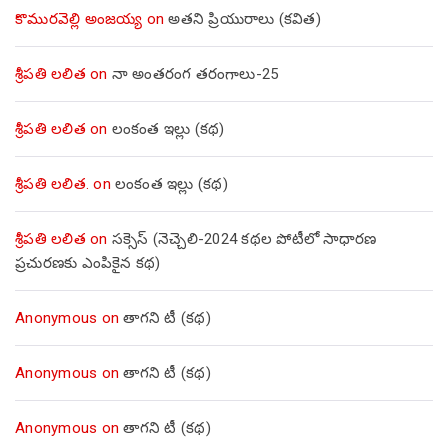
కొమురవెల్లి అంజయ్య
on
అతని ప్రియురాలు (కవిత)
శ్రీపతి లలిత
on
నా అంతరంగ తరంగాలు-25
శ్రీపతి లలిత
on
లంకంత ఇల్లు (కథ)
శ్రీపతి లలిత.
on
లంకంత ఇల్లు (కథ)
శ్రీపతి లలిత
on
సక్సెస్ (నెచ్చెలి-2024 కథల పోటీలో సాధారణ
ప్రచురణకు ఎంపికైన కథ)
Anonymous
on
తాగని టీ (కథ)
Anonymous
on
తాగని టీ (కథ)
Anonymous
on
తాగని టీ (కథ)