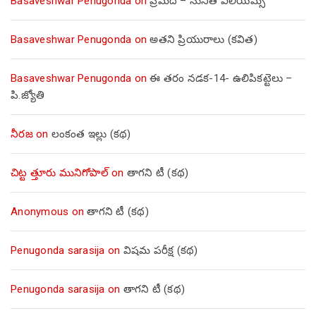
Basaveshwar Penugonda
on
ప్రమద – సునీత విలియమ్స్
Basaveshwar Penugonda
on
అతని ప్రియురాలు (కవిత)
Basaveshwar Penugonda
on
ఈ తరం నడక-14- ఉలిపికట్టెలు –
పి.జ్యోతి
నీరజ
on
లంకంత ఇల్లు (కథ)
చిట్ట త్తూరు మునిగోపాల్
on
తాగని టీ (కథ)
Anonymous
on
తాగని టీ (కథ)
Penugonda sarasija
on
విషమ పరీక్ష (క‌థ‌)
Penugonda sarasija
on
తాగని టీ (కథ)