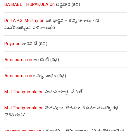
SAIBABU THUPAKULA
on
అడ్డదారి (కథ)
Dr. I.A.P.S. Murthy
on
ఒక భార్గవి – కొన్ని రాగాలు -20
మనోరంజకమైన రాగం—అభేరి
Priya
on
తాగని టీ (కథ)
Annapurna
on
తాగని టీ (కథ)
Annapurna
on
జన్యు బంధం (కథ)
M J Thatipamala
on
సాహసయాత్ర- నేపాల్‌
M J Thatipamala
on
మెరుపులు- కొరతలు-8 ఉమా నూతక్కి కథ
“25వ గంట”
chandra sekhar
on
ఒక భార్గవి – కొన్ని రాగాలు -20 మనోరంజకమైన