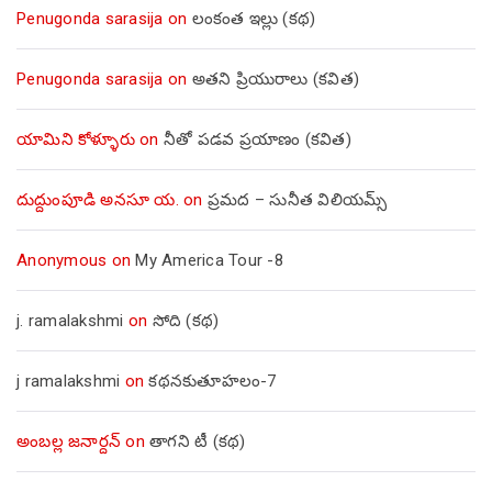
Penugonda sarasija
on
లంకంత ఇల్లు (కథ)
Penugonda sarasija
on
అతని ప్రియురాలు (కవిత)
యామిని కోళ్ళూరు
on
నీతో పడవ ప్రయాణం (కవిత)
దుద్దుంపూడి అనసూ య.
on
ప్రమద – సునీత విలియమ్స్
Anonymous
on
My America Tour -8
j. ramalakshmi
on
సోది (కథ)
j ramalakshmi
on
కథనకుతూహలం-7
అంబల్ల జనార్దన్
on
తాగని టీ (కథ)