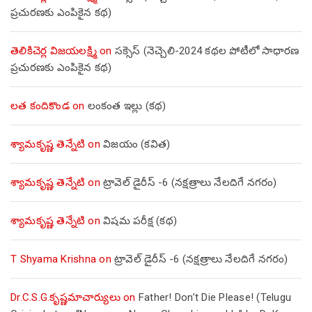
ప్రచురణకు ఎంపికైన కథ)
తెలికిచెర్ల విజయలక్ష్మి
on
సక్సెస్ (నెచ్చెలి-2024 కథల పోటీలో సాధారణ
ప్రచురణకు ఎంపికైన కథ)
లత కందికొండ
on
లంకంత ఇల్లు (కథ)
శ్యామకృష్ణ తెన్నేటి
on
విజయం (కవిత)
శ్యామకృష్ణ తెన్నేటి
on
ట్రావెల్ డైరీస్ -6 (నక్షత్రాలు నేలదిగే నగరం)
శ్యామకృష్ణ తెన్నేటి
on
విషమ పరీక్ష (క‌థ‌)
T Shyama Krishna
on
ట్రావెల్ డైరీస్ -6 (నక్షత్రాలు నేలదిగే నగరం)
Dr.C.S.G.కృష్ణమాచార్యులు
on
Father! Don’t Die Please! (Telugu