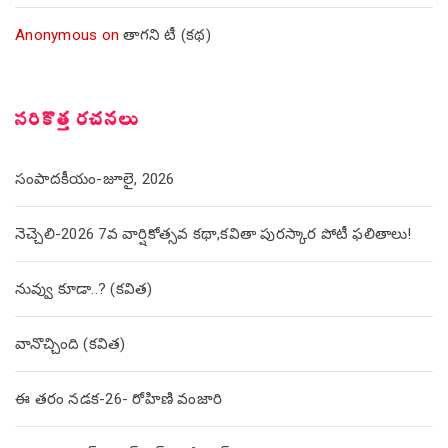
Anonymous
on
తాగని టీ (కథ)
సరికొత్త రచనలు
సంపాదకీయం-జూలై, 2026
నెచ్చెలి-2026 7వ వార్షికోత్సవ కథా,కవితా పురస్కార పోటీ ఫలితాలు!
నువ్వు కూడా..? (కవిత)
వానొచ్చింది (కవిత)
ఈ తరం నడక-26- రోహిణి వంజారి