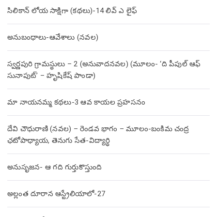
సిలికాన్ లోయ సాక్షిగా (కథలు)-14 లివ్ ఎ లైఫ్
అనుబంధాలు-ఆవేశాలు (నవల)
స్వర్ణపురి గ్రామస్థులు – 2 (అనువాదనవల) (మూలం- ‘ది పీపుల్ ఆఫ్
సునాపుట్’ – హృషికేష్ పాండా)
మా నాయనమ్మ కథలు-3 ఆవ కాయల ప్రహసనం
దేవి చౌధురాణి (నవల) – రెండవ భాగం – మూలం-బంకిమ చంద్ర
ఛటోపాధ్యాయ, తెనుగు సేత-విద్యార్థి
అనుసృజన- ఆ గది గుర్తుకొస్తుంది
అల్లంత దూరాన ఆస్ట్రేలియాలో-27