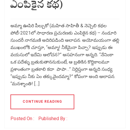
ఎంపికైన కథ)
అమ్మా ఊపిరి పీల్చుకో (మహిత సాహితీ & నెచ్చెలి కథల
పోటీ-2021లో సాధారణ ప్రచురణకు ఎంపికైన కథ) – నండూరి
సుందరీ నాగమణి అదిరిపడింది ఆలాపన. అయోమయంగా తల్లి
ముఖంలోకి చూస్తూ, “అమ్మా! నీకేమైనా పిచ్చా? ఇప్పుడు ఈ
వయసులో ఇదేమి ఆలోచన?” అసహనంగా అన్నది. “నేనింకా
ఒక పదేళ్ళు బ్రతుకుతాననుకుంటే, ఆ బ్రతికిన కొద్దికాలమూ
ప్రశాంతంగా బ్రతకాలి కదా పాపా…” నిర్లిప్తంగా అన్నది సంధ్య.
“ఇప్పుడు నీకు ఏం తక్కువైందమ్మా?” కోపంగా అంది ఆలాపన.
“మనశ్శాంతి! […]
CONTINUE READING
Posted On :
Published By :