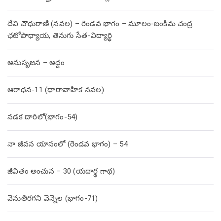
దేవి చౌధురాణి (నవల) – రెండవ భాగం – మూలం-బంకిమ చంద్ర
ఛటోపాధ్యాయ, తెనుగు సేత-విద్యార్థి
అనుసృజన – అద్దం
ఆరాధన-11 (ధారావాహిక నవల)
నడక దారిలో(భాగం-54)
నా జీవన యానంలో (రెండవ భాగం) – 54
జీవితం అంచున – 30 (యదార్థ గాథ)
వెనుతిరగని వెన్నెల (భాగం-71)