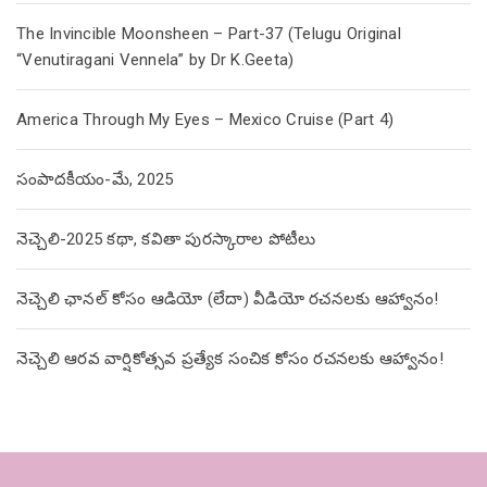
The Invincible Moonsheen – Part-37 (Telugu Original
“Venutiragani Vennela” by Dr K.Geeta)
America Through My Eyes – Mexico Cruise (Part 4)
సంపాదకీయం-మే, 2025
నెచ్చెలి-2025 కథా, కవితా పురస్కారాల పోటీలు
నెచ్చెలి ఛానల్ కోసం ఆడియో (లేదా) వీడియో రచనలకు ఆహ్వానం!
నెచ్చెలి ఆరవ వార్షికోత్సవ ప్రత్యేక సంచిక కోసం రచనలకు ఆహ్వానం!