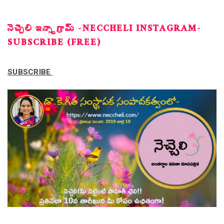
నెచ్చెలి ఇన్స్టాగ్రామ్ -NECCHELI INSTAGRAM-
SUBSCRIBE (FREE)
SUBSCRIBE