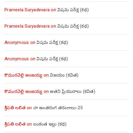
Prameela Suryadevara
on
విషమ పరీక్ష (క‌థ‌)
Prameela Suryadevara
on
విషమ పరీక్ష (క‌థ‌)
Anonymous
on
విషమ పరీక్ష (క‌థ‌)
Anonymous
on
విషమ పరీక్ష (క‌థ‌)
కొమురవెల్లి అంజయ్య
on
విజయం (కవిత)
కొమురవెల్లి అంజయ్య
on
అతని ప్రియురాలు (కవిత)
శ్రీపతి లలిత
on
నా అంతరంగ తరంగాలు-25
శ్రీపతి లలిత
on
లంకంత ఇల్లు (కథ)