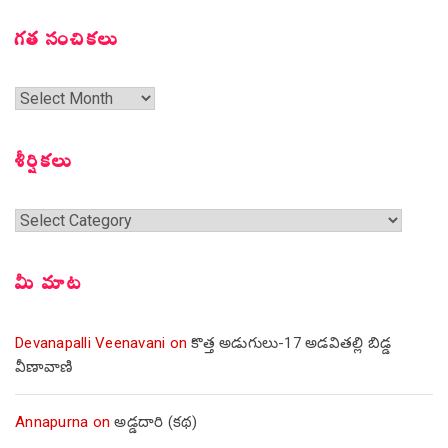
గత సంచికలు
గత
సంచికలు
శీర్షికలు
శీర్షికలు
మీ మాట
Devanapalli Veenavani
on
కొత్త అడుగులు-17 అడవితల్లి బిడ్డ
వీణావాణి
Annapurna
on
అడ్డదారి (కథ)