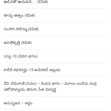
ఊపిరితో ఊదుకుని…… (కవిత)
శూన్య తత్వం (కవిత)
సంసారి సాలెమ్మ (కవిత)
ఉవిధోత్పత్తి (కవిత)
సస్య-10 (చివరి భాగం)
కాదేదీ కథకనర్హం-15 అమెరికన్ అల్లుడు
దేవి చౌధురాణి (నవల) – రెండవ భాగం – మూలం-బంకిమ చంద్ర
ఛటోపాధ్యాయ, తెనుగు సేత-విద్యార్థి
అనుసృజన – అద్దం