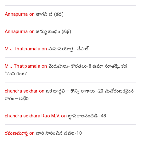
Annapurna
on
తాగని టీ (కథ)
Annapurna
on
జన్యు బంధం (కథ)
M J Thatipamala
on
సాహసయాత్ర- నేపాల్‌
M J Thatipamala
on
మెరుపులు- కొరతలు-8 ఉమా నూతక్కి కథ
“25వ గంట”
chandra sekhar
on
ఒక భార్గవి – కొన్ని రాగాలు -20 మనోరంజకమైన
రాగం—అభేరి
chandra sekhara Rao M.V.
on
జ్ఞాపకాలసందడి -48
రమణమూర్తి
on
నారి సారించిన నవల-10