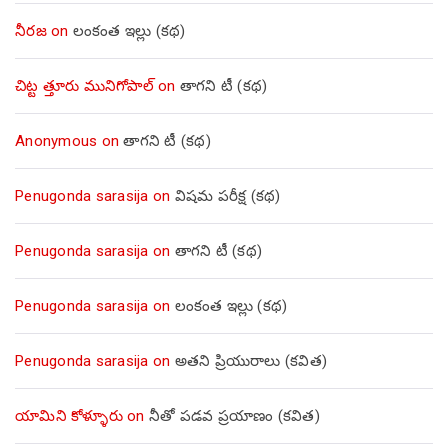
నీరజ
on
లంకంత ఇల్లు (కథ)
చిట్ట త్తూరు మునిగోపాల్
on
తాగని టీ (కథ)
Anonymous
on
తాగని టీ (కథ)
Penugonda sarasija
on
విషమ పరీక్ష (క‌థ‌)
Penugonda sarasija
on
తాగని టీ (కథ)
Penugonda sarasija
on
లంకంత ఇల్లు (కథ)
Penugonda sarasija
on
అతని ప్రియురాలు (కవిత)
యామిని కోళ్ళూరు
on
నీతో పడవ ప్రయాణం (కవిత)