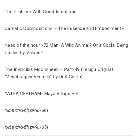
The Problem With Good Intentions
Carnatic Compositions – The Essence and Embodiment-61
Need of the hour -72 Man: A Wild Animal? Or a Social Being
Guided by Values?
The Invincible Moonsheen – Part-49 (Telugu Original
“Venutiragani Vennela” by Dr K.Geeta)
YATRA GEETHAM- Maya Village – 4
నడక దారిలో(భాగం-66)
నడక దారిలో(భాగం-65)