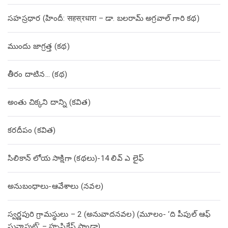
సహస్రధార (హిందీ: सहस्रधारा – డా. బలరామ్ అగ్రవాల్ గారి కథ)
ముందు జాగ్రత్త (క‌థ‌)
తీరం దాటిన… (క‌థ‌)
అంతు చిక్కని దాన్ని (కవిత)
కరదీపం (కవిత)
సిలికాన్ లోయ సాక్షిగా (కథలు)-14 లివ్ ఎ లైఫ్
అనుబంధాలు-ఆవేశాలు (నవల)
స్వర్ణపురి గ్రామస్థులు – 2 (అనువాదనవల) (మూలం- ‘ది పీపుల్ ఆఫ్
సునాపుట్’ – హృషికేష్ పాండా)