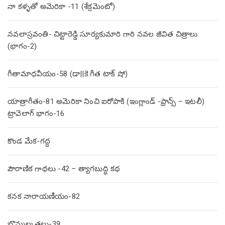
నా కళ్ళతో అమెరికా -11 (శేక్రమెంటో)
నవలాస్రవంతి- చిట్టారెడ్డి సూర్యకుమారి గారి నవల జీవిత చిత్రాలు
(భాగం-2)
గీతామాధవీయం-58 (డా||కె.గీత టాక్ షో)
యాత్రాగీతం-81 అమెరికా నించి ఐరోపాకి (ఇంగ్లాండ్ -ఫ్రాన్స్ – ఇటలీ)
ట్రావెలాగ్ భాగం-16
కొండ మేక-గద్ద
పౌరాణిక గాథలు -42 – త్యాగబుద్ధి కథ
కనక నారాయణీయం-82
బొమ్మల్కతలు-39