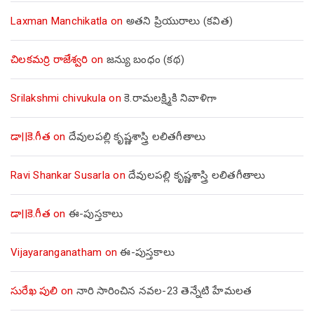
Laxman Manchikatla
on
అతని ప్రియురాలు (కవిత)
చిలకమర్రి రాజేశ్వరి
on
జన్యు బంధం (కథ)
Srilakshmi chivukula
on
కె.రామలక్ష్మికి నివాళిగా
డా||కె.గీత
on
దేవులపల్లి కృష్ణశాస్త్రి లలితగీతాలు
Ravi Shankar Susarla
on
దేవులపల్లి కృష్ణశాస్త్రి లలితగీతాలు
డా||కె.గీత
on
ఈ-పుస్తకాలు
Vijayaranganatham
on
ఈ-పుస్తకాలు
సురేఖ పులి
on
నారి సారించిన నవల-23 తెన్నేటి హేమలత