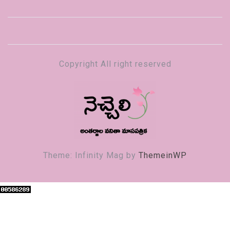
Copyright All right reserved
నెచ్చెలి
వనితా మాస పత్రిక
Theme: Infinity Mag by
ThemeinWP