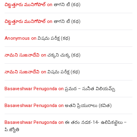
చిట్టత్తూరు మునిగోపాల్
on
తాగని టీ (కథ)
చిట్టత్తూరు మునిగోపాల్
on
తాగని టీ (కథ)
Anonymous
on
విషమ పరీక్ష (క‌థ‌)
నామని సుజనాదేవి
on
చక్కని చుక్క (కథ)
నామని సుజనాదేవి
on
విషమ పరీక్ష (క‌థ‌)
Basaveshwar Penugonda
on
ప్రమద – సునీత విలియమ్స్
Basaveshwar Penugonda
on
అతని ప్రియురాలు (కవిత)
Basaveshwar Penugonda
on
ఈ తరం నడక-14- ఉలిపికట్టెలు –
పి.జ్యోతి