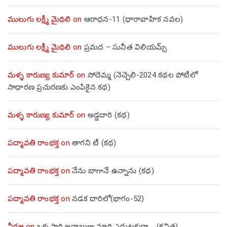
ములుగు లక్ష్మీ మైథిలి
on
ఆరాధన-11 (ధారావాహిక నవల)
ములుగు లక్ష్మీ మైథిలి
on
ప్రమద – సునీత విలియమ్స్
మళ్ళ కారుణ్య కుమార్
on
సోదెమ్మ (నెచ్చెలి-2024 కథల పోటీలో
సాధారణ ప్రచురణకు ఎంపికైన కథ)
మళ్ళ కారుణ్య కుమార్
on
అడ్డదారి (కథ)
పద్మావతి రాంభక్త
on
తాగని టీ (కథ)
పద్మావతి రాంభక్త
on
నేను బాగానే ఉన్నాను (క‌థ‌)
పద్మావతి రాంభక్త
on
నడక దారిలో(భాగం-52)
నీరజ
on
ఒక్కసారి జవాబుగా మారి ఎదుటకురా…. (కవిత)