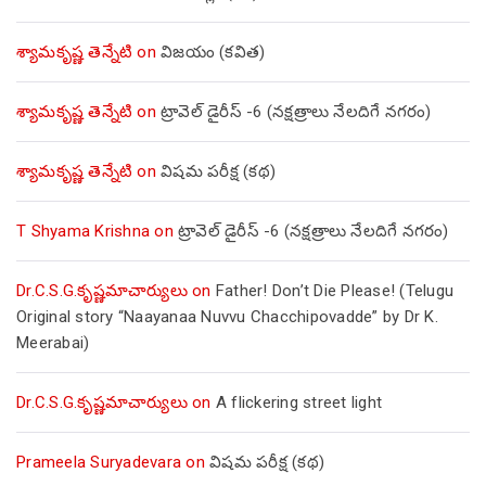
శ్యామకృష్ణ తెన్నేటి
on
విజయం (కవిత)
శ్యామకృష్ణ తెన్నేటి
on
ట్రావెల్ డైరీస్ -6 (నక్షత్రాలు నేలదిగే నగరం)
శ్యామకృష్ణ తెన్నేటి
on
విషమ పరీక్ష (క‌థ‌)
T Shyama Krishna
on
ట్రావెల్ డైరీస్ -6 (నక్షత్రాలు నేలదిగే నగరం)
Dr.C.S.G.కృష్ణమాచార్యులు
on
Father! Don’t Die Please! (Telugu
Original story “Naayanaa Nuvvu Chacchipovadde” by Dr K.
Meerabai)
Dr.C.S.G.కృష్ణమాచార్యులు
on
A flickering street light
Prameela Suryadevara
on
విషమ పరీక్ష (క‌థ‌)