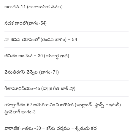
ఆరాధన-11 (ధారావాహిక నవల)
నడక దారిలో(భాగం-54)
నా జీవన యానంలో (రెండవ భాగం) – 54
జీవితం అంచున – 30 (యదార్థ గాథ)
వెనుతిరగని వెన్నెల (భాగం-71)
గీతామాధవీయం-45 (డా||కె.గీత టాక్ షో)
యాత్రాగీతం-67 అమెరికా నించి ఐరోపాకి (ఇంగ్లాండ్ -ఫ్రాన్స్ – ఇటలీ)
ట్రావెలాగ్ భాగం-3
పౌరాణిక గాథలు -30 – కనీస ధర్మము – శ్వేతుడు కథ