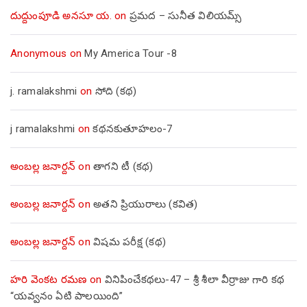
దుద్దుంపూడి అనసూ య.
on
ప్రమద – సునీత విలియమ్స్
Anonymous
on
My America Tour -8
j. ramalakshmi
on
సోది (కథ)
j ramalakshmi
on
కథనకుతూహలం-7
అంబల్ల జనార్దన్
on
తాగని టీ (కథ)
అంబల్ల జనార్దన్
on
అతని ప్రియురాలు (కవిత)
అంబల్ల జనార్దన్
on
విషమ పరీక్ష (క‌థ‌)
హరి వెంకట రమణ
on
వినిపించేకథలు-47 – శ్రీ శీలా వీర్రాజు గారి కథ
“యవ్వనం ఏటి పాలయింది”