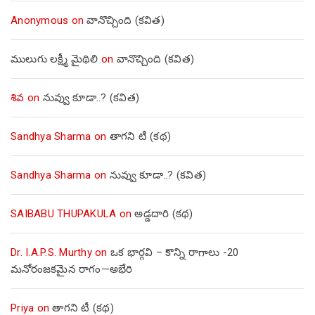
Anonymous
on
వానొచ్చింది (కవిత)
ములుగు లక్ష్మీ మైథిలి
on
వానొచ్చింది (కవిత)
శివ
on
నువ్వు కూడా..? (కవిత)
Sandhya Sharma
on
తాగని టీ (కథ)
Sandhya Sharma
on
నువ్వు కూడా..? (కవిత)
SAIBABU THUPAKULA
on
అడ్డదారి (కథ)
Dr. I.A.P.S. Murthy
on
ఒక భార్గవి – కొన్ని రాగాలు -20
మనోరంజకమైన రాగం—అభేరి
Priya
on
తాగని టీ (కథ)