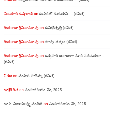
చిలుకూరి ఉషారాణి
on
ఊపిరితో ఊదుకుని…… (కవిత)
శింగరాజు శ్రీనివాసరావు
on
ఉవిధోత్పత్తి (కవిత)
శింగరాజు శ్రీనివాసరావు
on
శూన్య తత్వం (కవిత)
శింగరాజు శ్రీనివాసరావు
on
ఒక్కసారి జవాబుగా మారి ఎదుటకురా….
(కవిత)
నీరజ
on
సంసారి సాలెమ్మ (కవిత)
డా||కె.గీత
on
సంపాదకీయం-మే, 2025
డా.పి. విజయలక్ష్మి పండిట్
on
సంపాదకీయం-మే, 2025