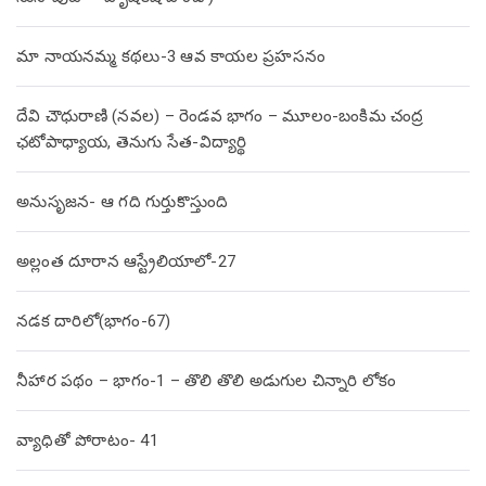
మా నాయనమ్మ కథలు-3 ఆవ కాయల ప్రహసనం
దేవి చౌధురాణి (నవల) – రెండవ భాగం – మూలం-బంకిమ చంద్ర
ఛటోపాధ్యాయ, తెనుగు సేత-విద్యార్థి
అనుసృజన- ఆ గది గుర్తుకొస్తుంది
అల్లంత దూరాన ఆస్ట్రేలియాలో-27
నడక దారిలో(భాగం-67)
నీహార పథం – భాగం-1 – తొలి తొలి అడుగుల చిన్నారి లోకం
వ్యాధితో పోరాటం- 41