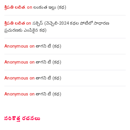
శ్రీపతి లలిత.
on
లంకంత ఇల్లు (కథ)
శ్రీపతి లలిత
on
సక్సెస్ (నెచ్చెలి-2024 కథల పోటీలో సాధారణ
ప్రచురణకు ఎంపికైన కథ)
Anonymous
on
తాగని టీ (కథ)
Anonymous
on
తాగని టీ (కథ)
Anonymous
on
తాగని టీ (కథ)
Anonymous
on
తాగని టీ (కథ)
సరికొత్త రచనలు