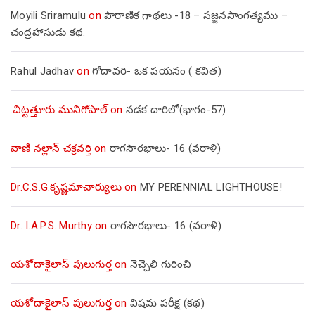
Moyili Sriramulu
on
పౌరాణిక గాథలు -18 – సజ్జనసాంగత్యము –
చంద్రహాసుడు కథ.
Rahul Jadhav
on
గోదావరి- ఒక పయనం ( కవిత)
.చిట్టత్తూరు మునిగోపాల్
on
నడక దారిలో(భాగం-57)
వాణి నల్లాన్ చక్రవర్తి
on
రాగసౌరభాలు- 16 (వరాళి)
Dr.C.S.G.కృష్ణమాచార్యులు
on
MY PERENNIAL LIGHTHOUSE!
Dr. I.A.P.S. Murthy
on
రాగసౌరభాలు- 16 (వరాళి)
యశోదాకైలాస్ పులుగుర్త
on
నెచ్చెలి గురించి
యశోదాకైలాస్ పులుగుర్త
on
విషమ పరీక్ష (క‌థ‌)