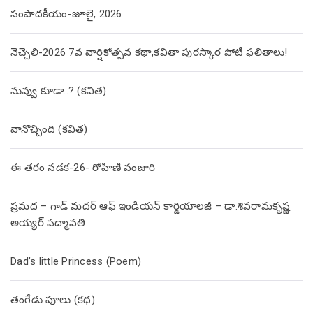
సంపాదకీయం-జూలై, 2026
నెచ్చెలి-2026 7వ వార్షికోత్సవ కథా,కవితా పురస్కార పోటీ ఫలితాలు!
నువ్వు కూడా..? (కవిత)
వానొచ్చింది (కవిత)
ఈ తరం నడక-26- రోహిణి వంజారి
ప్రమద – గాడ్ మదర్ ఆఫ్ ఇండియన్ కార్డియాలజీ – డా.శివరామకృష్ణ
అయ్యర్ పద్మావతి
Dad’s little Princess (Poem)
తంగేడు పూలు (క‌థ‌)