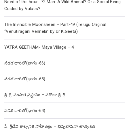
Need of the hour -72 Man: A Wild Animal? Or a Social Being
Guided by Values?
The Invincible Moonsheen – Part-49 (Telugu Original
“Venutiragani Vennela” by Dr K.Geeta)
YATRA GEETHAM- Maya Village – 4
నడక దారిలో(భాగం-66)
నడక దారిలో(భాగం-65)
శ్రీ. శ్రీ. సంసార ప్రస్థానం – సరోజా శ్రీ. శ్రీ.
నడక దారిలో(భాగం-64)
పి. శ్రీదేవి కాల్పనిక సాహిత్యం – భిన్నభావనా తాత్వికత