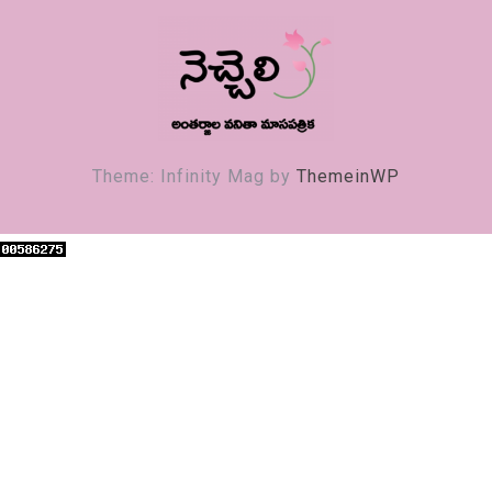
నెచ్చెలి
వనితా మాస పత్రిక
Theme: Infinity Mag by
ThemeinWP