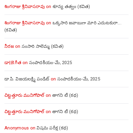
శింగరాజు శ్రీనివాసరావు
on
శూన్య తత్వం (కవిత)
శింగరాజు శ్రీనివాసరావు
on
ఒక్కసారి జవాబుగా మారి ఎదుటకురా….
(కవిత)
నీరజ
on
సంసారి సాలెమ్మ (కవిత)
డా||కె.గీత
on
సంపాదకీయం-మే, 2025
డా.పి. విజయలక్ష్మి పండిట్
on
సంపాదకీయం-మే, 2025
చిట్టత్తూరు మునిగోపాల్
on
తాగని టీ (కథ)
చిట్టత్తూరు మునిగోపాల్
on
తాగని టీ (కథ)
Anonymous
on
విషమ పరీక్ష (క‌థ‌)