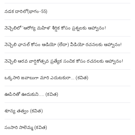
నడక దారిలో(భాగం-55)
నెచ్చెలిలో ‘ఆరోగ్య మహిళ’ శీర్షిక కోసం ప్రశ్నలకు ఆహ్వానం!
నెచ్చెలి ఛానల్ కోసం ఆడియో (లేదా) వీడియో రచనలకు ఆహ్వానం!
నెచ్చెలి ఆరవ వార్షికోత్సవ ప్రత్యేక సంచిక కోసం రచనలకు ఆహ్వానం!
ఒక్కసారి జవాబుగా మారి ఎదుటకురా…. (కవిత)
ఊపిరితో ఊదుకుని…… (కవిత)
శూన్య తత్వం (కవిత)
సంసారి సాలెమ్మ (కవిత)