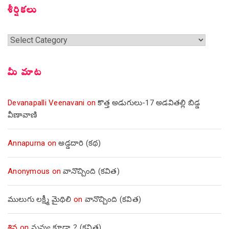
శీర్షికలు
శీర్షికలు
మీ మాట
Devanapalli Veenavani
on
కొత్త అడుగులు-17 అడవితల్లి బిడ్డ
వీణావాణి
Annapurna
on
అడ్డదారి (కథ)
Anonymous
on
వానొచ్చింది (కవిత)
ములుగు లక్ష్మీ మైథిలి
on
వానొచ్చింది (కవిత)
శివ
on
నువ్వు కూడా..? (కవిత)