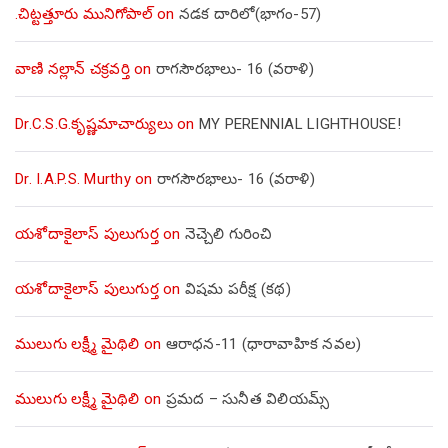
.చిట్టత్తూరు మునిగోపాల్
on
నడక దారిలో(భాగం-57)
వాణి నల్లాన్ చక్రవర్తి
on
రాగసౌరభాలు- 16 (వరాళి)
Dr.C.S.G.కృష్ణమాచార్యులు
on
MY PERENNIAL LIGHTHOUSE!
Dr. I.A.P.S. Murthy
on
రాగసౌరభాలు- 16 (వరాళి)
యశోదాకైలాస్ పులుగుర్త
on
నెచ్చెలి గురించి
యశోదాకైలాస్ పులుగుర్త
on
విషమ పరీక్ష (క‌థ‌)
ములుగు లక్ష్మీ మైథిలి
on
ఆరాధన-11 (ధారావాహిక నవల)
ములుగు లక్ష్మీ మైథిలి
on
ప్రమద – సునీత విలియమ్స్