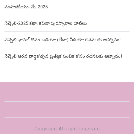
సంపాదకీయం-మే, 2025
నెచ్చెలి-2025 కథా, కవితా పురస్కారాల పోటీలు
నెచ్చెలి ఛానల్ కోసం ఆడియో (లేదా) వీడియో రచనలకు ఆహ్వానం!
నెచ్చెలి ఆరవ వార్షికోత్సవ ప్రత్యేక సంచిక కోసం రచనలకు ఆహ్వానం!
Copyright All right reserved