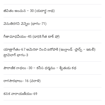
జీవితం అంచున – 30 (యదార్థ గాథ)
వెనుతిరగని వెన్నెల (భాగం-71)
గీతామాధవీయం-45 (డా||కె.గీత టాక్ షో)
యాత్రాగీతం-67 అమెరికా నించి ఐరోపాకి (ఇంగ్లాండ్ -ఫ్రాన్స్ – ఇటలీ)
ట్రావెలాగ్ భాగం-3
పౌరాణిక గాథలు -30 – కనీస ధర్మము – శ్వేతుడు కథ
రాగసౌరభాలు- 16 (వరాళి)
కనక నారాయణీయం-69