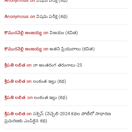
Anonymous
on
విషమ పరీక్ష (క‌థ‌)
Anonymous
on
విషమ పరీక్ష (క‌థ‌)
కొమురవెల్లి అంజయ్య
on
విజయం (కవిత)
కొమురవెల్లి అంజయ్య
on
అతని ప్రియురాలు (కవిత)
శ్రీపతి లలిత
on
నా అంతరంగ తరంగాలు-25
శ్రీపతి లలిత
on
లంకంత ఇల్లు (కథ)
శ్రీపతి లలిత.
on
లంకంత ఇల్లు (కథ)
శ్రీపతి లలిత
on
సక్సెస్ (నెచ్చెలి-2024 కథల పోటీలో సాధారణ
ప్రచురణకు ఎంపికైన కథ)