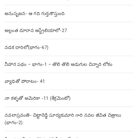
అనుసృజన- ఆ గది గుర్తుకొస్తుంది
అల్లంత దూరాన ఆస్ట్రేలియాలో-27
నడక దారిలో(భాగం-67)
నీహార పథం – భాగం-1 – తొలి తొలి అడుగుల చిన్నారి లోకం
వ్యాధితో పోరాటం- 41
నా కళ్ళతో అమెరికా -11 (శేక్రమెంటో)
నవలాస్రవంతి- చిట్టారెడ్డి సూర్యకుమారి గారి నవల జీవిత చిత్రాలు
(భాగం-2)