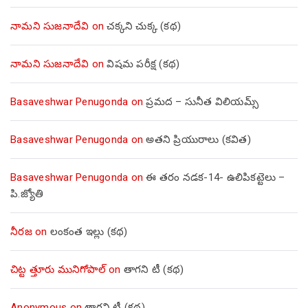
నామని సుజనాదేవి
on
చక్కని చుక్క (కథ)
నామని సుజనాదేవి
on
విషమ పరీక్ష (క‌థ‌)
Basaveshwar Penugonda
on
ప్రమద – సునీత విలియమ్స్
Basaveshwar Penugonda
on
అతని ప్రియురాలు (కవిత)
Basaveshwar Penugonda
on
ఈ తరం నడక-14- ఉలిపికట్టెలు –
పి.జ్యోతి
నీరజ
on
లంకంత ఇల్లు (కథ)
చిట్ట త్తూరు మునిగోపాల్
on
తాగని టీ (కథ)
Anonymous
on
తాగని టీ (కథ)