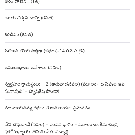
తీరం దాటిన… (క‌థ‌)
అంతు చిక్కని దాన్ని (కవిత)
కరదీపం (కవిత)
సిలికాన్ లోయ సాక్షిగా (కథలు)-14 లివ్ ఎ లైఫ్
అనుబంధాలు-ఆవేశాలు (నవల)
స్వర్ణపురి గ్రామస్థులు – 2 (అనువాదనవల) (మూలం- ‘ది పీపుల్ ఆఫ్
సునాపుట్’ – హృషికేష్ పాండా)
మా నాయనమ్మ కథలు-3 ఆవ కాయల ప్రహసనం
దేవి చౌధురాణి (నవల) – రెండవ భాగం – మూలం-బంకిమ చంద్ర
ఛటోపాధ్యాయ, తెనుగు సేత-విద్యార్థి