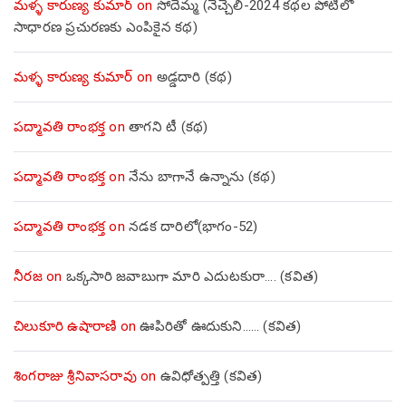
మళ్ళ కారుణ్య కుమార్
on
సోదెమ్మ (నెచ్చెలి-2024 కథల పోటీలో
సాధారణ ప్రచురణకు ఎంపికైన కథ)
మళ్ళ కారుణ్య కుమార్
on
అడ్డదారి (కథ)
పద్మావతి రాంభక్త
on
తాగని టీ (కథ)
పద్మావతి రాంభక్త
on
నేను బాగానే ఉన్నాను (క‌థ‌)
పద్మావతి రాంభక్త
on
నడక దారిలో(భాగం-52)
నీరజ
on
ఒక్కసారి జవాబుగా మారి ఎదుటకురా…. (కవిత)
చిలుకూరి ఉషారాణి
on
ఊపిరితో ఊదుకుని…… (కవిత)
శింగరాజు శ్రీనివాసరావు
on
ఉవిధోత్పత్తి (కవిత)