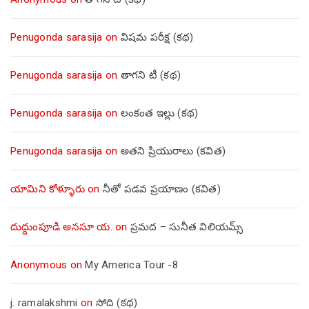
Penugonda sarasija
on
విషమ పరీక్ష (క‌థ‌)
Penugonda sarasija
on
తాగని టీ (కథ)
Penugonda sarasija
on
లంకంత ఇల్లు (కథ)
Penugonda sarasija
on
అతని ప్రియురాలు (కవిత)
యామిని కోళ్ళూరు
on
నీతో పడవ ప్రయాణం (కవిత)
దుద్దుంపూడి అనసూ య.
on
ప్రమద – సునీత విలియమ్స్
Anonymous
on
My America Tour -8
j. ramalakshmi
on
సోది (కథ)