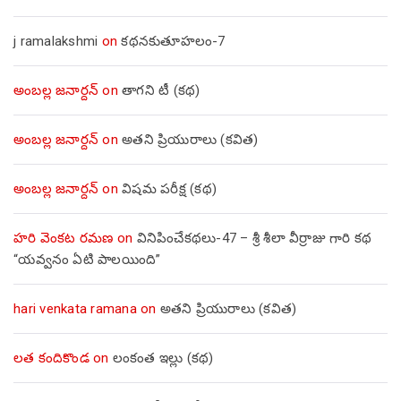
j ramalakshmi
on
కథనకుతూహలం-7
అంబల్ల జనార్దన్
on
తాగని టీ (కథ)
అంబల్ల జనార్దన్
on
అతని ప్రియురాలు (కవిత)
అంబల్ల జనార్దన్
on
విషమ పరీక్ష (క‌థ‌)
హరి వెంకట రమణ
on
వినిపించేకథలు-47 – శ్రీ శీలా వీర్రాజు గారి కథ
“యవ్వనం ఏటి పాలయింది”
hari venkata ramana
on
అతని ప్రియురాలు (కవిత)
లత కందికొండ
on
లంకంత ఇల్లు (కథ)