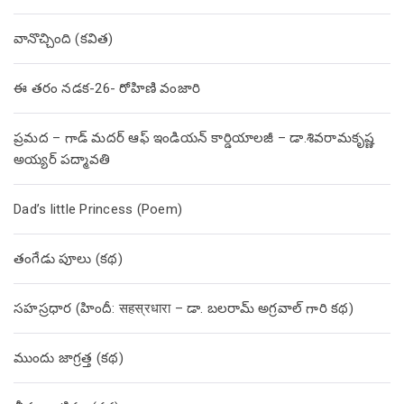
వానొచ్చింది (కవిత)
ఈ తరం నడక-26- రోహిణి వంజారి
ప్రమద – గాడ్ మదర్ ఆఫ్ ఇండియన్ కార్డియాలజీ – డా.శివరామకృష్ణ
అయ్యర్ పద్మావతి
Dad’s little Princess (Poem)
తంగేడు పూలు (క‌థ‌)
సహస్రధార (హిందీ: सहस्रधारा – డా. బలరామ్ అగ్రవాల్ గారి కథ)
ముందు జాగ్రత్త (క‌థ‌)