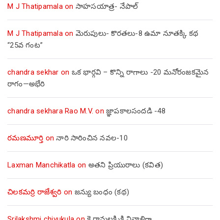
M J Thatipamala
on
సాహసయాత్ర- నేపాల్‌
M J Thatipamala
on
మెరుపులు- కొరతలు-8 ఉమా నూతక్కి కథ
“25వ గంట”
chandra sekhar
on
ఒక భార్గవి – కొన్ని రాగాలు -20 మనోరంజకమైన
రాగం—అభేరి
chandra sekhara Rao M.V.
on
జ్ఞాపకాలసందడి -48
రమణమూర్తి
on
నారి సారించిన నవల-10
Laxman Manchikatla
on
అతని ప్రియురాలు (కవిత)
చిలకమర్రి రాజేశ్వరి
on
జన్యు బంధం (కథ)
Srilakshmi chivukula
on
కె.రామలక్ష్మికి నివాళిగా