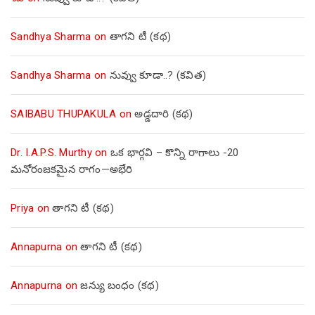
Sandhya Sharma
on
తాగని టీ (కథ)
Sandhya Sharma
on
నువ్వు కూడా..? (కవిత)
SAIBABU THUPAKULA
on
అడ్డదారి (కథ)
Dr. I.A.P.S. Murthy
on
ఒక భార్గవి – కొన్ని రాగాలు -20
మనోరంజకమైన రాగం—అభేరి
Priya
on
తాగని టీ (కథ)
Annapurna
on
తాగని టీ (కథ)
Annapurna
on
జన్యు బంధం (కథ)