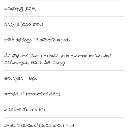
ఉవిధోత్పత్తి (కవిత)
సస్య-10 (చివరి భాగం)
కాదేదీ కథకనర్హం-15 అమెరికన్ అల్లుడు
దేవి చౌధురాణి (నవల) – రెండవ భాగం – మూలం-బంకిమ చంద్ర
ఛటోపాధ్యాయ, తెనుగు సేత-విద్యార్థి
అనుసృజన – అద్దం
ఆరాధన-11 (ధారావాహిక నవల)
నడక దారిలో(భాగం-54)
నా జీవన యానంలో (రెండవ భాగం) – 54