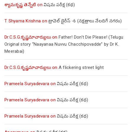
శ్యామకృష్ణ తెన్నేటి
on
విషమ పరీక్ష (క‌థ‌)
T Shyama Krishna
on
ట్రావెల్ డైరీస్ -6 (నక్షత్రాలు నేలదిగే నగరం)
Dr.C.S.G.కృష్ణమాచార్యులు
on
Father! Don’t Die Please! (Telugu
Original story “Naayanaa Nuvvu Chacchipovadde” by Dr K.
Meerabai)
Dr.C.S.G.కృష్ణమాచార్యులు
on
A flickering street light
Prameela Suryadevara
on
విషమ పరీక్ష (క‌థ‌)
Prameela Suryadevara
on
విషమ పరీక్ష (క‌థ‌)
Prameela Suryadevara
on
విషమ పరీక్ష (క‌థ‌)