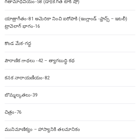
గీతామాధవీయం-58 (డా||కె.గీత టాక్ షో)
యాత్రాగీతం-81 అమెరికా నించి ఐరోపాకి (ఇంగ్లాండ్ -ఫ్రాన్స్ – ఇటలీ)
ట్రావెలాగ్ భాగం-16
కొండ మేక-గద్ద
పౌరాణిక గాథలు -42 – త్యాగబుద్ధి కథ
కనక నారాయణీయం-82
బొమ్మల్కతలు-39
చిత్రం-76
మునిమాణిక్యం – హాస్యానికి తలమానికం