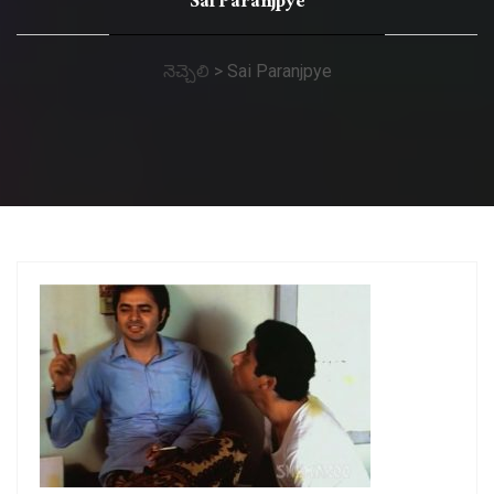
Sai Paranjpye
నెచ్చెలి
>
Sai Paranjpye