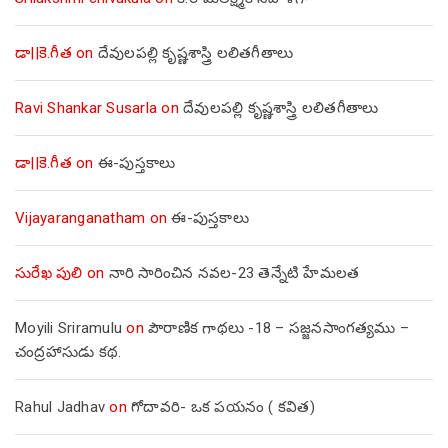
డా||కె.గీత
on
దేవులపల్లి కృష్ణశాస్త్రి లలితగీతాలు
Ravi Shankar Susarla
on
దేవులపల్లి కృష్ణశాస్త్రి లలితగీతాలు
డా||కె.గీత
on
ఈ-పుస్తకాలు
Vijayaranganatham
on
ఈ-పుస్తకాలు
సురేఖ పులి
on
నారి సారించిన నవల-23 తెన్నేటి హేమలత
Moyili Sriramulu
on
పౌరాణిక గాథలు -18 – సజ్జనసాంగత్యము –
చంద్రహాసుడు కథ.
Rahul Jadhav
on
గోదావరి- ఒక పయనం ( కవిత)