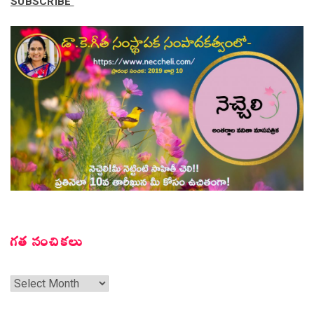
SUBSCRIBE
గత సంచికలు
గత
సంచికలు