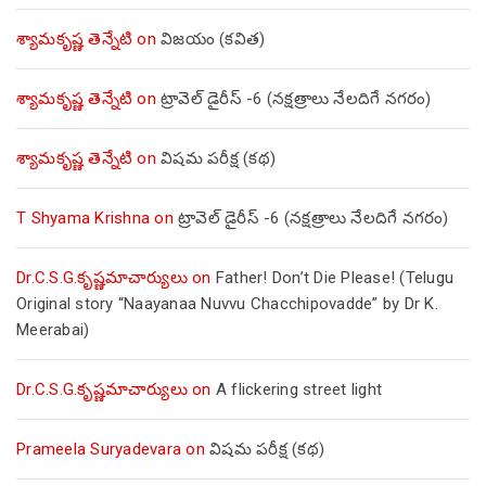
శ్యామకృష్ణ తెన్నేటి
on
విజయం (కవిత)
శ్యామకృష్ణ తెన్నేటి
on
ట్రావెల్ డైరీస్ -6 (నక్షత్రాలు నేలదిగే నగరం)
శ్యామకృష్ణ తెన్నేటి
on
విషమ పరీక్ష (క‌థ‌)
T Shyama Krishna
on
ట్రావెల్ డైరీస్ -6 (నక్షత్రాలు నేలదిగే నగరం)
Dr.C.S.G.కృష్ణమాచార్యులు
on
Father! Don’t Die Please! (Telugu
Original story “Naayanaa Nuvvu Chacchipovadde” by Dr K.
Meerabai)
Dr.C.S.G.కృష్ణమాచార్యులు
on
A flickering street light
Prameela Suryadevara
on
విషమ పరీక్ష (క‌థ‌)