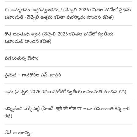
ఈ అమ్మతనం అద్దెకివ్వబడదు..! (నెచ్చెలి-2026 కవితల పోటీలో ప్రథమ
బహుమతి -నెచ్చెలి ఉత్తమ కవితా పురస్కారం పొందిన కవిత)
కొత్త ఋతువు శ్వాస (నెచ్చెలి-2026 కవితల పోటీలో ద్వితీయ
బహుమతి పొందిన కవిత)
వడలుతున్న దేహం
ప్రమద – గానకోకిల ఎస్. జానకి
అను (నెచ్చెలి-2026 కథల పోటీలో ద్వితీయ బహుమతి పొందిన కథ)
చెప్పుకింద నొక్కిపెట్టి (హిందీ: जूते की नोक पर – డా. రమాకాంత శర్మ గారి
కథ)
నేనే ఆకాశాన్ని…