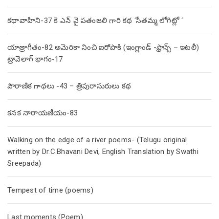
కథావాహిని-37 కె ఎన్ వై పతంజలి గారి కథ ‘సీతమ్మ లోగిట్లో ‘
యాత్రాగీతం-82 అమెరికా నించి ఐరోపాకి (ఇంగ్లాండ్ -ఫ్రాన్స్ – ఇటలీ)
ట్రావెలాగ్ భాగం-17
పౌరాణిక గాథలు -43 – త్రిపురాసురులు కథ
కనక నారాయణీయం-83
Walking on the edge of a river poems- (Telugu original
written by Dr.C.Bhavani Devi, English Translation by Swathi
Sreepada)
Tempest of time (poems)
Last moments (Poem)