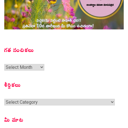
గత సంచికలు
గత
సంచికలు
శీర్షికలు
శీర్షికలు
మీ మాట