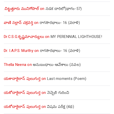
.చిట్టత్తూరు మునిగోపాల్
on
నడక దారిలో(భాగం-57)
వాణి నల్లాన్ చక్రవర్తి
on
రాగసౌరభాలు- 16 (వరాళి)
Dr.C.S.G.కృష్ణమాచార్యులు
on
MY PERENNIAL LIGHTHOUSE!
Dr. I.A.P.S. Murthy
on
రాగసౌరభాలు- 16 (వరాళి)
Thella Neena
on
అనుబంధాలు-ఆవేశాలు (నవల)
యశాదాకైలాస్ పులుగుర్త
on
Last moments (Poem)
యశోదాకైలాస్ పులుగుర్త
on
నెచ్చెలి గురించి
యశోదాకైలాస్ పులుగుర్త
on
విషమ పరీక్ష (క‌థ‌)