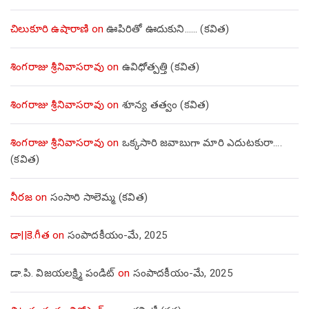
చిలుకూరి ఉషారాణి
on
ఊపిరితో ఊదుకుని…… (కవిత)
శింగరాజు శ్రీనివాసరావు
on
ఉవిధోత్పత్తి (కవిత)
శింగరాజు శ్రీనివాసరావు
on
శూన్య తత్వం (కవిత)
శింగరాజు శ్రీనివాసరావు
on
ఒక్కసారి జవాబుగా మారి ఎదుటకురా….
(కవిత)
నీరజ
on
సంసారి సాలెమ్మ (కవిత)
డా||కె.గీత
on
సంపాదకీయం-మే, 2025
డా.పి. విజయలక్ష్మి పండిట్
on
సంపాదకీయం-మే, 2025