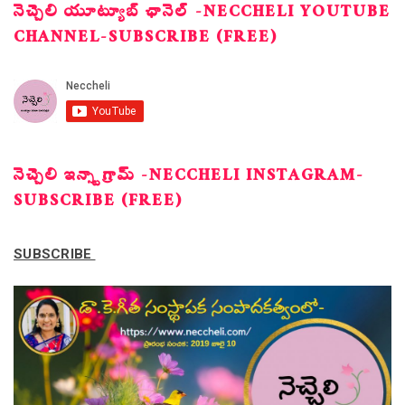
నెచ్చెలి యూట్యూబ్ ఛానెల్ -NECCHELI YOUTUBE
CHANNEL-SUBSCRIBE (FREE)
నెచ్చెలి ఇన్స్టాగ్రామ్ -NECCHELI INSTAGRAM-
SUBSCRIBE (FREE)
SUBSCRIBE