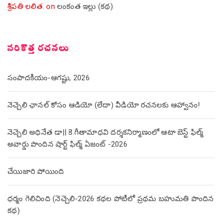
శ్రీపతి లలిత.
on
లంకంత ఇల్లు (కథ)
సరికొత్త రచనలు
సంపాదకీయం-ఆగష్టు, 2026
నెచ్చెలి ఛానల్ కోసం ఆడియో (లేదా) వీడియో రచనలకు ఆహ్వానం!
నెచ్చెలి అధినేత డా|| కె.గీతామాధవి దర్శకనిర్మాణంలో ఆటా బెస్ట్ ఫిల్మ్
అవార్డు పొందిన షార్ట్ ఫిల్మ్ ఏజంట్ -2026
చేయిజారి పోయింది
ధర్మం గెలిచింది (నెచ్చెలి-2026 కథల పోటీలో ప్రథమ బహుమతి పొందిన
కథ)