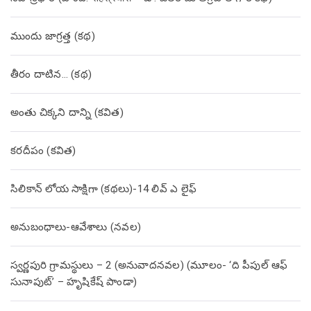
ముందు జాగ్రత్త (క‌థ‌)
తీరం దాటిన… (క‌థ‌)
అంతు చిక్కని దాన్ని (కవిత)
కరదీపం (కవిత)
సిలికాన్ లోయ సాక్షిగా (కథలు)-14 లివ్ ఎ లైఫ్
అనుబంధాలు-ఆవేశాలు (నవల)
స్వర్ణపురి గ్రామస్థులు – 2 (అనువాదనవల) (మూలం- ‘ది పీపుల్ ఆఫ్
సునాపుట్’ – హృషికేష్ పాండా)