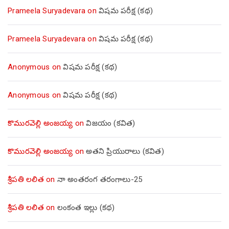
Prameela Suryadevara
on
విషమ పరీక్ష (క‌థ‌)
Prameela Suryadevara
on
విషమ పరీక్ష (క‌థ‌)
Anonymous
on
విషమ పరీక్ష (క‌థ‌)
Anonymous
on
విషమ పరీక్ష (క‌థ‌)
కొమురవెల్లి అంజయ్య
on
విజయం (కవిత)
కొమురవెల్లి అంజయ్య
on
అతని ప్రియురాలు (కవిత)
శ్రీపతి లలిత
on
నా అంతరంగ తరంగాలు-25
శ్రీపతి లలిత
on
లంకంత ఇల్లు (కథ)