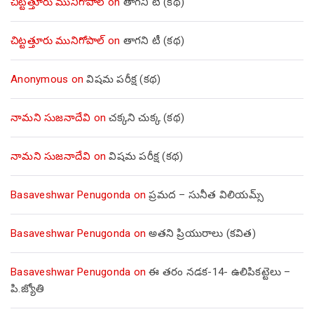
చిట్టత్తూరు మునిగోపాల్
on
తాగని టీ (కథ)
చిట్టత్తూరు మునిగోపాల్
on
తాగని టీ (కథ)
Anonymous
on
విషమ పరీక్ష (క‌థ‌)
నామని సుజనాదేవి
on
చక్కని చుక్క (కథ)
నామని సుజనాదేవి
on
విషమ పరీక్ష (క‌థ‌)
Basaveshwar Penugonda
on
ప్రమద – సునీత విలియమ్స్
Basaveshwar Penugonda
on
అతని ప్రియురాలు (కవిత)
Basaveshwar Penugonda
on
ఈ తరం నడక-14- ఉలిపికట్టెలు –
పి.జ్యోతి