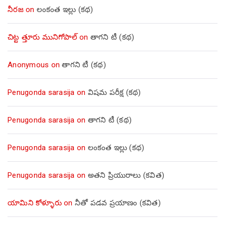
నీరజ
on
లంకంత ఇల్లు (కథ)
చిట్ట త్తూరు మునిగోపాల్
on
తాగని టీ (కథ)
Anonymous
on
తాగని టీ (కథ)
Penugonda sarasija
on
విషమ పరీక్ష (క‌థ‌)
Penugonda sarasija
on
తాగని టీ (కథ)
Penugonda sarasija
on
లంకంత ఇల్లు (కథ)
Penugonda sarasija
on
అతని ప్రియురాలు (కవిత)
యామిని కోళ్ళూరు
on
నీతో పడవ ప్రయాణం (కవిత)