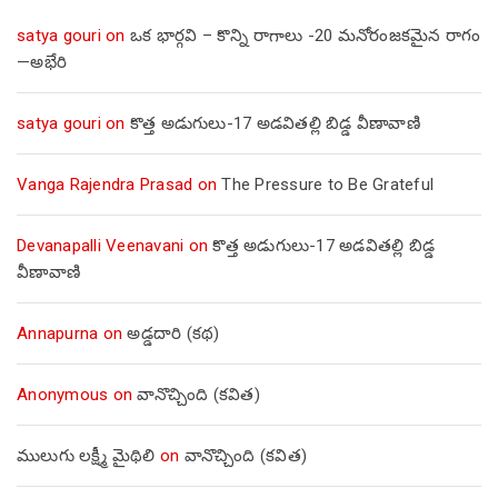
satya gouri
on
ఒక భార్గవి – కొన్ని రాగాలు -20 మనోరంజకమైన రాగం
—అభేరి
satya gouri
on
కొత్త అడుగులు-17 అడవితల్లి బిడ్డ వీణావాణి
Vanga Rajendra Prasad
on
The Pressure to Be Grateful
Devanapalli Veenavani
on
కొత్త అడుగులు-17 అడవితల్లి బిడ్డ
వీణావాణి
Annapurna
on
అడ్డదారి (కథ)
Anonymous
on
వానొచ్చింది (కవిత)
ములుగు లక్ష్మీ మైథిలి
on
వానొచ్చింది (కవిత)