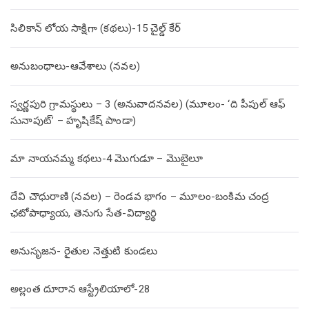
సిలికాన్ లోయ సాక్షిగా (కథలు)-15 చైల్డ్ కేర్
అనుబంధాలు-ఆవేశాలు (నవల)
స్వర్ణపురి గ్రామస్థులు – 3 (అనువాదనవల) (మూలం- ‘ది పీపుల్ ఆఫ్
సునాపుట్’ – హృషికేష్ పాండా)
మా నాయనమ్మ కథలు-4 మొగుడూ – మొబైలూ
దేవి చౌధురాణి (నవల) – రెండవ భాగం – మూలం-బంకిమ చంద్ర
ఛటోపాధ్యాయ, తెనుగు సేత-విద్యార్థి
అనుసృజన- రైతుల నెత్తుటి కుండలు
అల్లంత దూరాన ఆస్ట్రేలియాలో-28