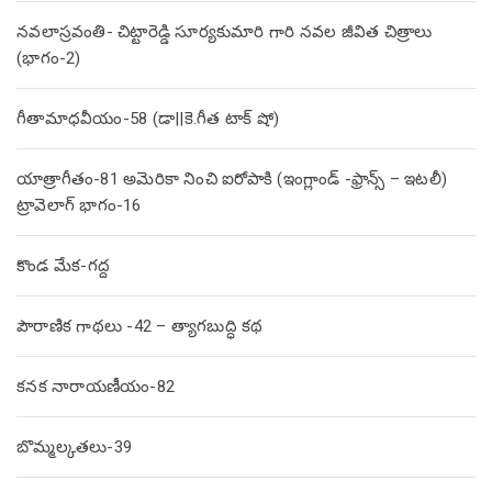
నవలాస్రవంతి- చిట్టారెడ్డి సూర్యకుమారి గారి నవల జీవిత చిత్రాలు
(భాగం-2)
గీతామాధవీయం-58 (డా||కె.గీత టాక్ షో)
యాత్రాగీతం-81 అమెరికా నించి ఐరోపాకి (ఇంగ్లాండ్ -ఫ్రాన్స్ – ఇటలీ)
ట్రావెలాగ్ భాగం-16
కొండ మేక-గద్ద
పౌరాణిక గాథలు -42 – త్యాగబుద్ధి కథ
కనక నారాయణీయం-82
బొమ్మల్కతలు-39