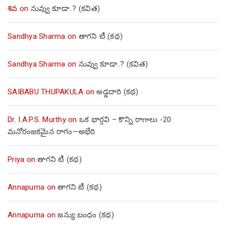
శివ
on
నువ్వు కూడా..? (కవిత)
Sandhya Sharma
on
తాగని టీ (కథ)
Sandhya Sharma
on
నువ్వు కూడా..? (కవిత)
SAIBABU THUPAKULA
on
అడ్డదారి (కథ)
Dr. I.A.P.S. Murthy
on
ఒక భార్గవి – కొన్ని రాగాలు -20
మనోరంజకమైన రాగం—అభేరి
Priya
on
తాగని టీ (కథ)
Annapurna
on
తాగని టీ (కథ)
Annapurna
on
జన్యు బంధం (కథ)