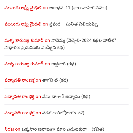
ములుగు లక్ష్మీ మైథిలి
on
ఆరాధన-11 (ధారావాహిక నవల)
ములుగు లక్ష్మీ మైథిలి
on
ప్రమద – సునీత విలియమ్స్
మళ్ళ కారుణ్య కుమార్
on
సోదెమ్మ (నెచ్చెలి-2024 కథల పోటీలో
సాధారణ ప్రచురణకు ఎంపికైన కథ)
మళ్ళ కారుణ్య కుమార్
on
అడ్డదారి (కథ)
పద్మావతి రాంభక్త
on
తాగని టీ (కథ)
పద్మావతి రాంభక్త
on
నేను బాగానే ఉన్నాను (క‌థ‌)
పద్మావతి రాంభక్త
on
నడక దారిలో(భాగం-52)
నీరజ
on
ఒక్కసారి జవాబుగా మారి ఎదుటకురా…. (కవిత)