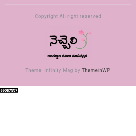
Copyright All right reserved
నెచ్చెలి
వనితా మాస పత్రిక
Theme: Infinity Mag by
ThemeinWP