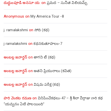
దుద్దుంపూడి అనసూ య.
on
ప్రమద – సునీత విలియమ్స్
Anonymous
on
My America Tour -8
j. ramalakshmi
on
సోది (కథ)
j ramalakshmi
on
కథనకుతూహలం-7
అంబల్ల జనార్దన్
on
తాగని టీ (కథ)
అంబల్ల జనార్దన్
on
అతని ప్రియురాలు (కవిత)
అంబల్ల జనార్దన్
on
విషమ పరీక్ష (క‌థ‌)
హరి వెంకట రమణ
on
వినిపించేకథలు-47 – శ్రీ శీలా వీర్రాజు గారి కథ
“యవ్వనం ఏటి పాలయింది”