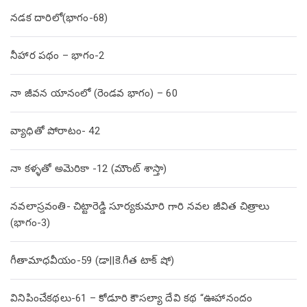
నడక దారిలో(భాగం-68)
నీహార పథం – భాగం-2
నా జీవన యానంలో (రెండవ భాగం) – 60
వ్యాధితో పోరాటం- 42
నా కళ్ళతో అమెరికా -12 (మౌంట్ శాస్తా)
నవలాస్రవంతి- చిట్టారెడ్డి సూర్యకుమారి గారి నవల జీవిత చిత్రాలు
(భాగం-3)
గీతామాధవీయం-59 (డా||కె.గీత టాక్ షో)
వినిపించేకథలు-61 – కోడూరి కౌసల్యా దేవి కథ “ఊహానందం