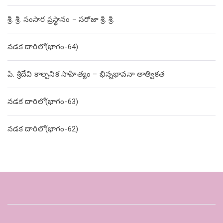
శ్రీ. శ్రీ. సంసార ప్రస్థానం – సరోజా శ్రీ. శ్రీ.
నడక దారిలో(భాగం-64)
పి. శ్రీదేవి కాల్పనిక సాహిత్యం – భిన్నభావనా తాత్వికత
నడక దారిలో(భాగం-63)
నడక దారిలో(భాగం-62)