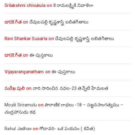
Srilakshmi chivukula
on
కె.రామలక్ష్మికి నివాళిగా
డా||కె.గీత
on
దేవులపల్లి కృష్ణశాస్త్రి లలితగీతాలు
Ravi Shankar Susarla
on
దేవులపల్లి కృష్ణశాస్త్రి లలితగీతాలు
డా||కె.గీత
on
ఈ-పుస్తకాలు
Vijayaranganatham
on
ఈ-పుస్తకాలు
సురేఖ పులి
on
నారి సారించిన నవల-23 తెన్నేటి హేమలత
Moyili Sriramulu
on
పౌరాణిక గాథలు -18 – సజ్జనసాంగత్యము –
చంద్రహాసుడు కథ.
Rahul Jadhav
on
గోదావరి- ఒక పయనం ( కవిత)