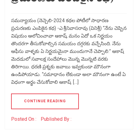
సమన్యాయం (నెచ్చెలి-2024 కథల పోటీలో సాధారణ
ప్రచురణకు ఎంపికైన కథ) -ఎ.శ్రీనివాసరావు (వినిశ్రీ) “నేను చెప్పిన
విషయం ఆలోచించావా ఆకాష్, మనం ఏదో ఒక నిర్ణయం
తొందరగా తీసుకోవాల్సిన సమయం దగ్గరకు వచ్చేసింది. నేను
ఆఫీసు వాళ్ళకు ఏ నిర్ణయమైనా ముందుగానే చెప్పాలి.” ఆకాష్
మెదడులో సవాలక్ష సందేహాలు మొన్న మొన్నటి వరకు
తిరిగాయి. ధరణి ప్రశ్నకు జవాబు ఇవ్వకుండా మౌనంగా
ఉండిపోయాడు. “సమాధానం లేకుండా అలా మౌనంగా ఉంటే ఏ
విధంగా అర్థం చేసుకోవాలి ఆకాష్. […]
CONTINUE READING
Posted On :
Published By :