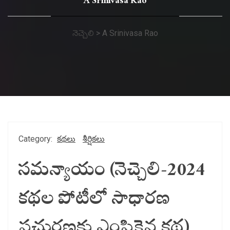
A Srinivasa Rao
నెచ్చెలి
>
A Srinivasa Rao
Category:
కథలు
శీర్షికలు
సమన్యాయం (నెచ్చెలి-2024
కథల పోటీలో సాధారణ
ప్రచురణకు ఎంపికైన కథ)