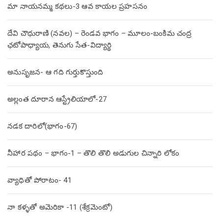
మా నాయనమ్మ కథలు-3 ఆవ కాయల ప్రహసనం
దేవి చౌధురాణి (నవల) – రెండవ భాగం – మూలం-బంకిమ చంద్ర
ఛటోపాధ్యాయ, తెనుగు సేత-విద్యార్థి
అనుసృజన- ఆ గది గుర్తుకొస్తుంది
అల్లంత దూరాన ఆస్ట్రేలియాలో-27
నడక దారిలో(భాగం-67)
నీహార పథం – భాగం-1 – తొలి తొలి అడుగుల చిన్నారి లోకం
వ్యాధితో పోరాటం- 41
నా కళ్ళతో అమెరికా -11 (శేక్రమెంటో)