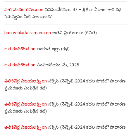
హరి వెంకట రమణ
on
వినిపించేకథలు-47 – శ్రీ శీలా వీర్రాజు గారి కథ
“యవ్వనం ఏటి పాలయింది”
hari venkata ramana
on
అతని ప్రియురాలు (కవిత)
లత కందికొండ
on
లంకంత ఇల్లు (కథ)
లత కందికొండ
on
సంపాదకీయం-మే, 2025
తెలికిచెర్ల విజయలక్ష్మి
on
సక్సెస్ (నెచ్చెలి-2024 కథల పోటీలో సాధారణ
ప్రచురణకు ఎంపికైన కథ)
తెలికిచెర్ల విజయలక్ష్మి
on
సక్సెస్ (నెచ్చెలి-2024 కథల పోటీలో సాధారణ
ప్రచురణకు ఎంపికైన కథ)
తెలికిచెర్ల విజయలక్ష్మి
on
సక్సెస్ (నెచ్చెలి-2024 కథల పోటీలో సాధారణ