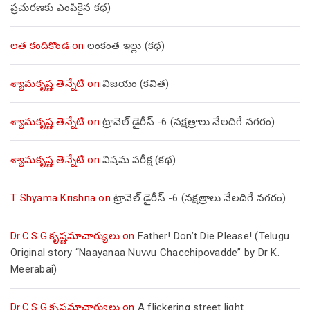
ప్రచురణకు ఎంపికైన కథ)
లత కందికొండ
on
లంకంత ఇల్లు (కథ)
శ్యామకృష్ణ తెన్నేటి
on
విజయం (కవిత)
శ్యామకృష్ణ తెన్నేటి
on
ట్రావెల్ డైరీస్ -6 (నక్షత్రాలు నేలదిగే నగరం)
శ్యామకృష్ణ తెన్నేటి
on
విషమ పరీక్ష (క‌థ‌)
T Shyama Krishna
on
ట్రావెల్ డైరీస్ -6 (నక్షత్రాలు నేలదిగే నగరం)
Dr.C.S.G.కృష్ణమాచార్యులు
on
Father! Don’t Die Please! (Telugu
Original story “Naayanaa Nuvvu Chacchipovadde” by Dr K.
Meerabai)
Dr.C.S.G.కృష్ణమాచార్యులు
on
A flickering street light