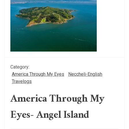
Category:
America Through My Eyes
Neccheli-English
Travelogs
America Through My
Eyes- Angel Island