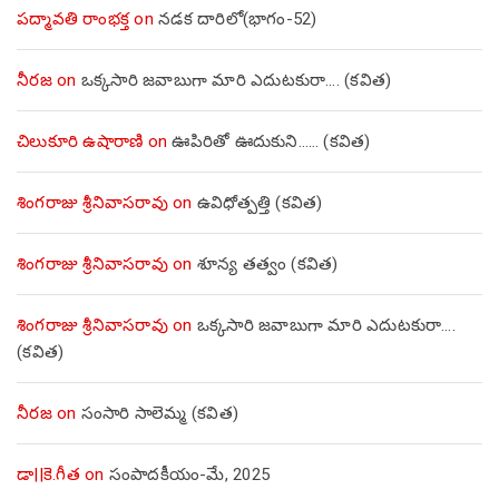
పద్మావతి రాంభక్త
on
నడక దారిలో(భాగం-52)
నీరజ
on
ఒక్కసారి జవాబుగా మారి ఎదుటకురా…. (కవిత)
చిలుకూరి ఉషారాణి
on
ఊపిరితో ఊదుకుని…… (కవిత)
శింగరాజు శ్రీనివాసరావు
on
ఉవిధోత్పత్తి (కవిత)
శింగరాజు శ్రీనివాసరావు
on
శూన్య తత్వం (కవిత)
శింగరాజు శ్రీనివాసరావు
on
ఒక్కసారి జవాబుగా మారి ఎదుటకురా….
(కవిత)
నీరజ
on
సంసారి సాలెమ్మ (కవిత)
డా||కె.గీత
on
సంపాదకీయం-మే, 2025