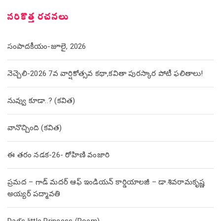
సరికొత్త రచనలు
సంపాదకీయం-జూలై, 2026
నెచ్చెలి-2026 7వ వార్షికోత్సవ కథా,కవితా పురస్కార పోటీ ఫలితాలు!
నువ్వు కూడా..? (కవిత)
వానొచ్చింది (కవిత)
ఈ తరం నడక-26- రోహిణి వంజారి
ప్రమద – గాడ్ మదర్ ఆఫ్ ఇండియన్ కార్డియాలజీ – డా.శివరామకృష్ణ
అయ్యర్ పద్మావతి
Dad’s little Princess (Poem)