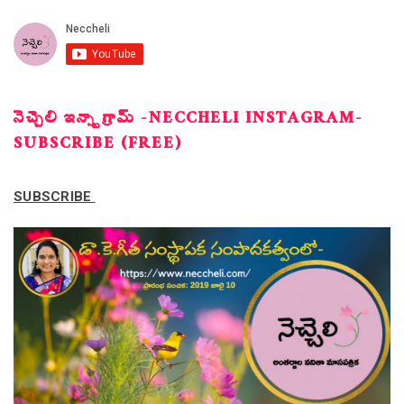
నెచ్చెలి ఇన్స్టాగ్రామ్ -NECCHELI INSTAGRAM-
SUBSCRIBE (FREE)
SUBSCRIBE