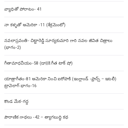
వ్యాధితో పోరాటం- 41
నా కళ్ళతో అమెరికా -11 (శేక్రమెంటో)
నవలాస్రవంతి- చిట్టారెడ్డి సూర్యకుమారి గారి నవల జీవిత చిత్రాలు
(భాగం-2)
గీతామాధవీయం-58 (డా||కె.గీత టాక్ షో)
యాత్రాగీతం-81 అమెరికా నించి ఐరోపాకి (ఇంగ్లాండ్ -ఫ్రాన్స్ – ఇటలీ)
ట్రావెలాగ్ భాగం-16
కొండ మేక-గద్ద
పౌరాణిక గాథలు -42 – త్యాగబుద్ధి కథ