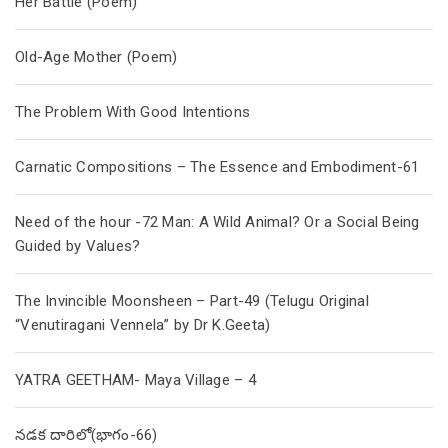
Her Battle (Poem)
Old-Age Mother (Poem)
The Problem With Good Intentions
Carnatic Compositions – The Essence and Embodiment-61
Need of the hour -72 Man: A Wild Animal? Or a Social Being
Guided by Values?
The Invincible Moonsheen – Part-49 (Telugu Original
“Venutiragani Vennela” by Dr K.Geeta)
YATRA GEETHAM- Maya Village – 4
నడక దారిలో(భాగం-66)