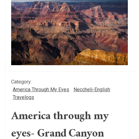
Category:
America Through My Eyes
Neccheli-English
Travelogs
America through my
eyes- Grand Canyon