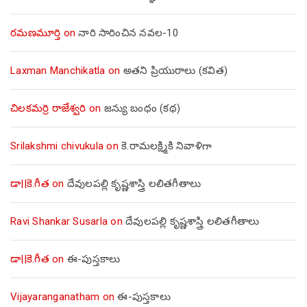
రమణమూర్తి
on
నారి సారించిన నవల-10
Laxman Manchikatla
on
అతని ప్రియురాలు (కవిత)
చిలకమర్రి రాజేశ్వరి
on
జన్యు బంధం (కథ)
Srilakshmi chivukula
on
కె.రామలక్ష్మికి నివాళిగా
డా||కె.గీత
on
దేవులపల్లి కృష్ణశాస్త్రి లలితగీతాలు
Ravi Shankar Susarla
on
దేవులపల్లి కృష్ణశాస్త్రి లలితగీతాలు
డా||కె.గీత
on
ఈ-పుస్తకాలు
Vijayaranganatham
on
ఈ-పుస్తకాలు