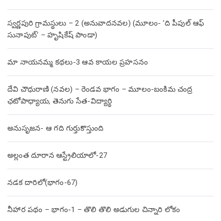
స్వర్ణపురి గ్రామస్థులు – 2 (అనువాదనవల) (మూలం- ‘ది పీపుల్ ఆఫ్
సునాపుట్’ – హృషికేష్ పాండా)
మా నాయనమ్మ కథలు-3 ఆవ కాయల ప్రహసనం
దేవి చౌధురాణి (నవల) – రెండవ భాగం – మూలం-బంకిమ చంద్ర
ఛటోపాధ్యాయ, తెనుగు సేత-విద్యార్థి
అనుసృజన- ఆ గది గుర్తుకొస్తుంది
అల్లంత దూరాన ఆస్ట్రేలియాలో-27
నడక దారిలో(భాగం-67)
నీహార పథం – భాగం-1 – తొలి తొలి అడుగుల చిన్నారి లోకం