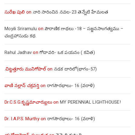
సురేఖ పులి
on
నారి సారించిన నవల-23 తెన్నేటి హేమలత
Moyili Sriramulu
on
పౌరాణిక గాథలు -18 – సజ్జనసాంగత్యము –
చంద్రహాసుడు కథ.
Rahul Jadhav
on
గోదావరి- ఒక పయనం ( కవిత)
.చిట్టత్తూరు మునిగోపాల్
on
నడక దారిలో(భాగం-57)
వాణి నల్లాన్ చక్రవర్తి
on
రాగసౌరభాలు- 16 (వరాళి)
Dr.C.S.G.కృష్ణమాచార్యులు
on
MY PERENNIAL LIGHTHOUSE!
Dr. I.A.P.S. Murthy
on
రాగసౌరభాలు- 16 (వరాళి)