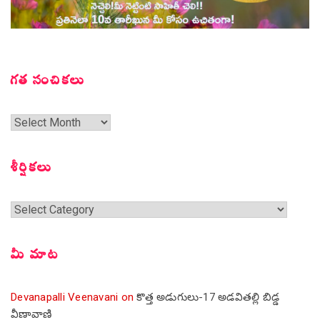
గత సంచికలు
గత
సంచికలు
శీర్షికలు
శీర్షికలు
మీ మాట
Devanapalli Veenavani
on
కొత్త అడుగులు-17 అడవితల్లి బిడ్డ
వీణావాణి