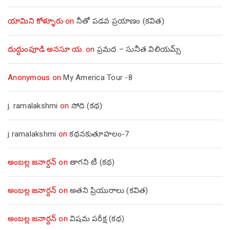
యామిని కోళ్ళూరు
on
నీతో పడవ ప్రయాణం (కవిత)
దుద్దుంపూడి అనసూ య.
on
ప్రమద – సునీత విలియమ్స్
Anonymous
on
My America Tour -8
j. ramalakshmi
on
సోది (కథ)
j ramalakshmi
on
కథనకుతూహలం-7
అంబల్ల జనార్దన్
on
తాగని టీ (కథ)
అంబల్ల జనార్దన్
on
అతని ప్రియురాలు (కవిత)
అంబల్ల జనార్దన్
on
విషమ పరీక్ష (క‌థ‌)