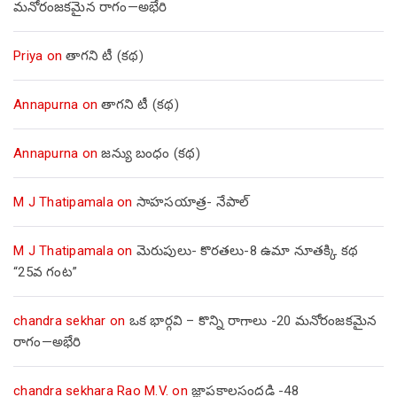
మనోరంజకమైన రాగం—అభేరి
Priya
on
తాగని టీ (కథ)
Annapurna
on
తాగని టీ (కథ)
Annapurna
on
జన్యు బంధం (కథ)
M J Thatipamala
on
సాహసయాత్ర- నేపాల్‌
M J Thatipamala
on
మెరుపులు- కొరతలు-8 ఉమా నూతక్కి కథ
“25వ గంట”
chandra sekhar
on
ఒక భార్గవి – కొన్ని రాగాలు -20 మనోరంజకమైన
రాగం—అభేరి
chandra sekhara Rao M.V.
on
జ్ఞాపకాలసందడి -48