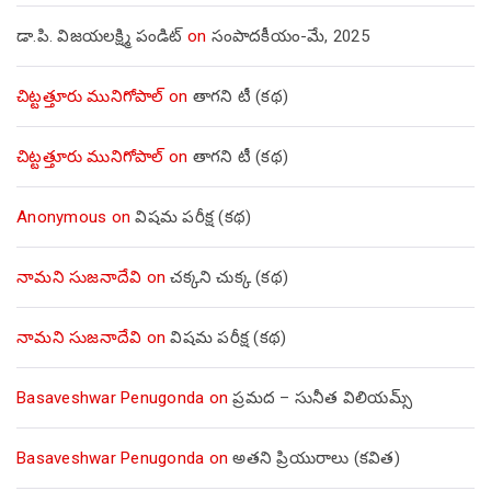
డా.పి. విజయలక్ష్మి పండిట్
on
సంపాదకీయం-మే, 2025
చిట్టత్తూరు మునిగోపాల్
on
తాగని టీ (కథ)
చిట్టత్తూరు మునిగోపాల్
on
తాగని టీ (కథ)
Anonymous
on
విషమ పరీక్ష (క‌థ‌)
నామని సుజనాదేవి
on
చక్కని చుక్క (కథ)
నామని సుజనాదేవి
on
విషమ పరీక్ష (క‌థ‌)
Basaveshwar Penugonda
on
ప్రమద – సునీత విలియమ్స్
Basaveshwar Penugonda
on
అతని ప్రియురాలు (కవిత)