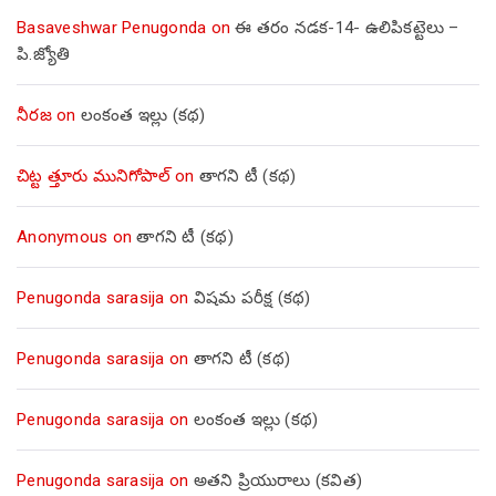
Basaveshwar Penugonda
on
ఈ తరం నడక-14- ఉలిపికట్టెలు –
పి.జ్యోతి
నీరజ
on
లంకంత ఇల్లు (కథ)
చిట్ట త్తూరు మునిగోపాల్
on
తాగని టీ (కథ)
Anonymous
on
తాగని టీ (కథ)
Penugonda sarasija
on
విషమ పరీక్ష (క‌థ‌)
Penugonda sarasija
on
తాగని టీ (కథ)
Penugonda sarasija
on
లంకంత ఇల్లు (కథ)
Penugonda sarasija
on
అతని ప్రియురాలు (కవిత)