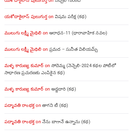
యశోదాకైలాస్ పులుగుర్త
on
నెచ్చెలి గురించి
యశోదాకైలాస్ పులుగుర్త
on
విషమ పరీక్ష (క‌థ‌)
ములుగు లక్ష్మీ మైథిలి
on
ఆరాధన-11 (ధారావాహిక నవల)
ములుగు లక్ష్మీ మైథిలి
on
ప్రమద – సునీత విలియమ్స్
మళ్ళ కారుణ్య కుమార్
on
సోదెమ్మ (నెచ్చెలి-2024 కథల పోటీలో
సాధారణ ప్రచురణకు ఎంపికైన కథ)
మళ్ళ కారుణ్య కుమార్
on
అడ్డదారి (కథ)
పద్మావతి రాంభక్త
on
తాగని టీ (కథ)
పద్మావతి రాంభక్త
on
నేను బాగానే ఉన్నాను (క‌థ‌)