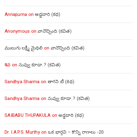
Annapurna
on
అడ్డదారి (కథ)
Anonymous
on
వానొచ్చింది (కవిత)
ములుగు లక్ష్మీ మైథిలి
on
వానొచ్చింది (కవిత)
శివ
on
నువ్వు కూడా..? (కవిత)
Sandhya Sharma
on
తాగని టీ (కథ)
Sandhya Sharma
on
నువ్వు కూడా..? (కవిత)
SAIBABU THUPAKULA
on
అడ్డదారి (కథ)
Dr. I.A.P.S. Murthy
on
ఒక భార్గవి – కొన్ని రాగాలు -20