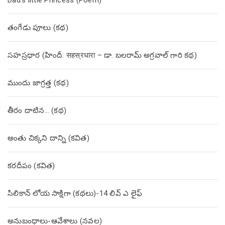
తంగేడు పూలు (క‌థ‌)
సహస్రధార (హిందీ: सहस्रधारा – డా. బలరామ్ అగ్రవాల్ గారి కథ)
ముందు జాగ్రత్త (క‌థ‌)
తీరం దాటిన… (క‌థ‌)
అంతు చిక్కని దాన్ని (కవిత)
కరదీపం (కవిత)
సిలికాన్ లోయ సాక్షిగా (కథలు)-14 లివ్ ఎ లైఫ్
అనుబంధాలు-ఆవేశాలు (నవల)