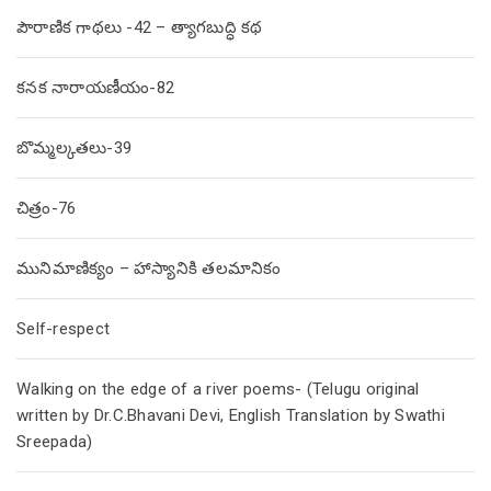
పౌరాణిక గాథలు -42 – త్యాగబుద్ధి కథ
కనక నారాయణీయం-82
బొమ్మల్కతలు-39
చిత్రం-76
మునిమాణిక్యం – హాస్యానికి తలమానికం
Self-respect
Walking on the edge of a river poems- (Telugu original
written by Dr.C.Bhavani Devi, English Translation by Swathi
Sreepada)