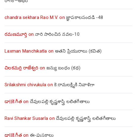
రాగం—అభేరి
chandra sekhara Rao M.V.
on
జ్ఞాపకాలసందడి -48
రమణమూర్తి
on
నారి సారించిన నవల-10
Laxman Manchikatla
on
అతని ప్రియురాలు (కవిత)
చిలకమర్రి రాజేశ్వరి
on
జన్యు బంధం (కథ)
Srilakshmi chivukula
on
కె.రామలక్ష్మికి నివాళిగా
డా||కె.గీత
on
దేవులపల్లి కృష్ణశాస్త్రి లలితగీతాలు
Ravi Shankar Susarla
on
దేవులపల్లి కృష్ణశాస్త్రి లలితగీతాలు
డా||కె.గీత
on
ఈ-పుస్తకాలు