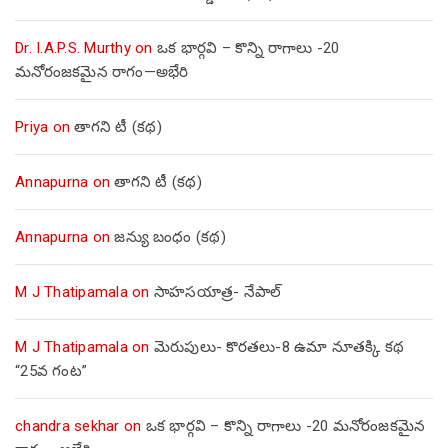
Dr. I.A.P.S. Murthy
on
ఒక భార్గవి – కొన్ని రాగాలు -20
మనోరంజకమైన రాగం—అభేరి
Priya
on
తాగని టీ (కథ)
Annapurna
on
తాగని టీ (కథ)
Annapurna
on
జన్యు బంధం (కథ)
M J Thatipamala
on
సాహసయాత్ర- నేపాల్‌
M J Thatipamala
on
మెరుపులు- కొరతలు-8 ఉమా నూతక్కి కథ
“25వ గంట”
chandra sekhar
on
ఒక భార్గవి – కొన్ని రాగాలు -20 మనోరంజకమైన