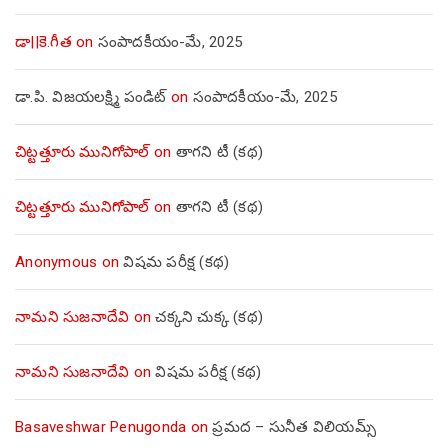
డా||కె.గీత
on
సంపాదకీయం-మే, 2025
డా.పి. విజయలక్ష్మి పండిట్
on
సంపాదకీయం-మే, 2025
చిట్టత్తూరు మునిగోపాల్
on
తాగని టీ (కథ)
చిట్టత్తూరు మునిగోపాల్
on
తాగని టీ (కథ)
Anonymous
on
విషమ పరీక్ష (క‌థ‌)
నామని సుజనాదేవి
on
చక్కని చుక్క (కథ)
నామని సుజనాదేవి
on
విషమ పరీక్ష (క‌థ‌)
Basaveshwar Penugonda
on
ప్రమద – సునీత విలియమ్స్