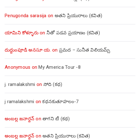
Penugonda sarasija
on
అతని ప్రియురాలు (కవిత)
యామిని కోళ్ళూరు
on
నీతో పడవ ప్రయాణం (కవిత)
దుద్దుంపూడి అనసూ య.
on
ప్రమద – సునీత విలియమ్స్
Anonymous
on
My America Tour -8
j. ramalakshmi
on
సోది (కథ)
j ramalakshmi
on
కథనకుతూహలం-7
అంబల్ల జనార్దన్
on
తాగని టీ (కథ)
అంబల్ల జనార్దన్
on
అతని ప్రియురాలు (కవిత)