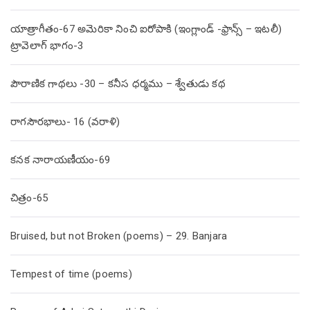
యాత్రాగీతం-67 అమెరికా నించి ఐరోపాకి (ఇంగ్లాండ్ -ఫ్రాన్స్ – ఇటలీ)
ట్రావెలాగ్ భాగం-3
పౌరాణిక గాథలు -30 – కనీస ధర్మము – శ్వేతుడు కథ
రాగసౌరభాలు- 16 (వరాళి)
కనక నారాయణీయం-69
చిత్రం-65
Bruised, but not Broken (poems) – 29. Banjara
Tempest of time (poems)