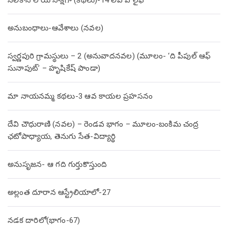
సిలికాన్ లోయ సాక్షిగా (కథలు)-14 లివ్ ఎ లైఫ్
అనుబంధాలు-ఆవేశాలు (నవల)
స్వర్ణపురి గ్రామస్థులు – 2 (అనువాదనవల) (మూలం- ‘ది పీపుల్ ఆఫ్
సునాపుట్’ – హృషికేష్ పాండా)
మా నాయనమ్మ కథలు-3 ఆవ కాయల ప్రహసనం
దేవి చౌధురాణి (నవల) – రెండవ భాగం – మూలం-బంకిమ చంద్ర
ఛటోపాధ్యాయ, తెనుగు సేత-విద్యార్థి
అనుసృజన- ఆ గది గుర్తుకొస్తుంది
అల్లంత దూరాన ఆస్ట్రేలియాలో-27
నడక దారిలో(భాగం-67)