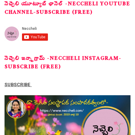
నెచ్చెలి యూట్యూబ్ ఛానెల్ -NECCHELI YOUTUBE
CHANNEL-SUBSCRIBE (FREE)
నెచ్చెలి ఇన్స్టాగ్రామ్ -NECCHELI INSTAGRAM-
SUBSCRIBE (FREE)
SUBSCRIBE