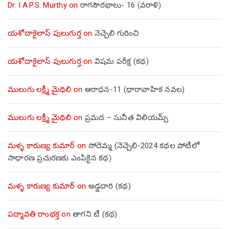
Dr. I.A.P.S. Murthy
on
రాగసౌరభాలు- 16 (వరాళి)
యశోదాకైలాస్ పులుగుర్త
on
నెచ్చెలి గురించి
యశోదాకైలాస్ పులుగుర్త
on
విషమ పరీక్ష (క‌థ‌)
ములుగు లక్ష్మీ మైథిలి
on
ఆరాధన-11 (ధారావాహిక నవల)
ములుగు లక్ష్మీ మైథిలి
on
ప్రమద – సునీత విలియమ్స్
మళ్ళ కారుణ్య కుమార్
on
సోదెమ్మ (నెచ్చెలి-2024 కథల పోటీలో
సాధారణ ప్రచురణకు ఎంపికైన కథ)
మళ్ళ కారుణ్య కుమార్
on
అడ్డదారి (కథ)
పద్మావతి రాంభక్త
on
తాగని టీ (కథ)