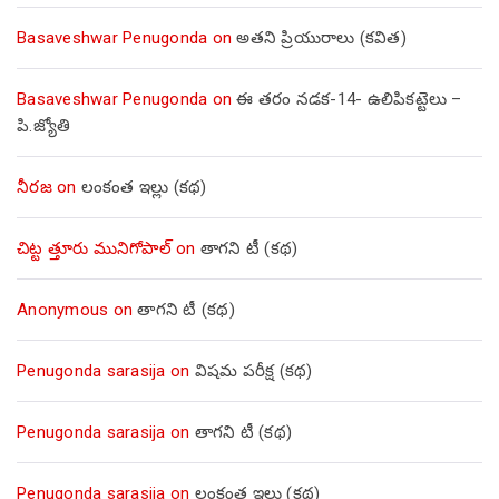
Basaveshwar Penugonda
on
అతని ప్రియురాలు (కవిత)
Basaveshwar Penugonda
on
ఈ తరం నడక-14- ఉలిపికట్టెలు –
పి.జ్యోతి
నీరజ
on
లంకంత ఇల్లు (కథ)
చిట్ట త్తూరు మునిగోపాల్
on
తాగని టీ (కథ)
Anonymous
on
తాగని టీ (కథ)
Penugonda sarasija
on
విషమ పరీక్ష (క‌థ‌)
Penugonda sarasija
on
తాగని టీ (కథ)
Penugonda sarasija
on
లంకంత ఇల్లు (కథ)