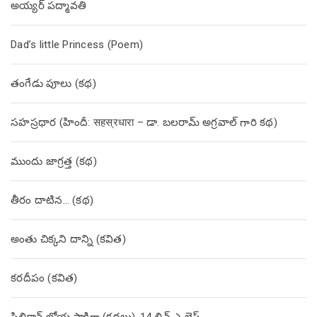
అయ్యర్ పద్మావతి
Dad’s little Princess (Poem)
తంగేడు పూలు (క‌థ‌)
సహస్రధార (హిందీ: सहस्रधारा – డా. బలరామ్ అగ్రవాల్ గారి కథ)
ముందు జాగ్రత్త (క‌థ‌)
తీరం దాటిన… (క‌థ‌)
అంతు చిక్కని దాన్ని (కవిత)
కరదీపం (కవిత)