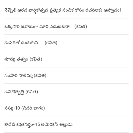
నెచ్చెలి ఆరవ వార్షికోత్సవ ప్రత్యేక సంచిక కోసం రచనలకు ఆహ్వానం!
ఒక్కసారి జవాబుగా మారి ఎదుటకురా…. (కవిత)
ఊపిరితో ఊదుకుని…… (కవిత)
శూన్య తత్వం (కవిత)
సంసారి సాలెమ్మ (కవిత)
ఉవిధోత్పత్తి (కవిత)
సస్య-10 (చివరి భాగం)
కాదేదీ కథకనర్హం-15 అమెరికన్ అల్లుడు