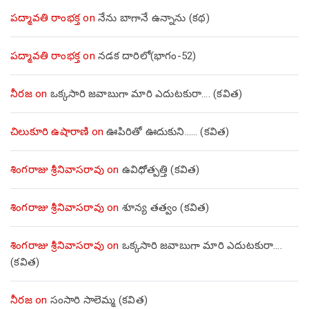
పద్మావతి రాంభక్త
on
నేను బాగానే ఉన్నాను (క‌థ‌)
పద్మావతి రాంభక్త
on
నడక దారిలో(భాగం-52)
నీరజ
on
ఒక్కసారి జవాబుగా మారి ఎదుటకురా…. (కవిత)
చిలుకూరి ఉషారాణి
on
ఊపిరితో ఊదుకుని…… (కవిత)
శింగరాజు శ్రీనివాసరావు
on
ఉవిధోత్పత్తి (కవిత)
శింగరాజు శ్రీనివాసరావు
on
శూన్య తత్వం (కవిత)
శింగరాజు శ్రీనివాసరావు
on
ఒక్కసారి జవాబుగా మారి ఎదుటకురా….
(కవిత)
నీరజ
on
సంసారి సాలెమ్మ (కవిత)