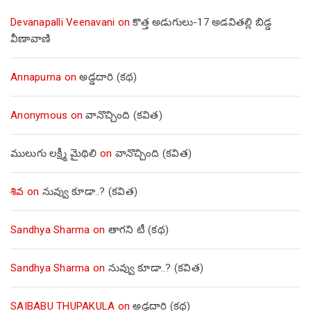
Devanapalli Veenavani
on
కొత్త అడుగులు-17 అడవితల్లి బిడ్డ
వీణావాణి
Annapurna
on
అడ్డదారి (కథ)
Anonymous
on
వానొచ్చింది (కవిత)
ములుగు లక్ష్మీ మైథిలి
on
వానొచ్చింది (కవిత)
శివ
on
నువ్వు కూడా..? (కవిత)
Sandhya Sharma
on
తాగని టీ (కథ)
Sandhya Sharma
on
నువ్వు కూడా..? (కవిత)
SAIBABU THUPAKULA
on
అడ్డదారి (కథ)