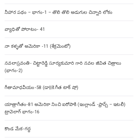
నీహార పథం – భాగం-1 – తొలి తొలి అడుగుల చిన్నారి లోకం
వ్యాధితో పోరాటం- 41
నా కళ్ళతో అమెరికా -11 (శేక్రమెంటో)
నవలాస్రవంతి- చిట్టారెడ్డి సూర్యకుమారి గారి నవల జీవిత చిత్రాలు
(భాగం-2)
గీతామాధవీయం-58 (డా||కె.గీత టాక్ షో)
యాత్రాగీతం-81 అమెరికా నించి ఐరోపాకి (ఇంగ్లాండ్ -ఫ్రాన్స్ – ఇటలీ)
ట్రావెలాగ్ భాగం-16
కొండ మేక-గద్ద