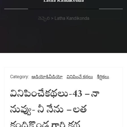
Latha Kandikonda
నెచ్చెలి
>
Latha Kandikonda
Category:
ఆడియో&వీడియో
వినిపించే కథలు
శీర్షికలు
వినిపించేకథలు-43 – నా
నువ్వు- నీ నేను – లత
కందికొండ గారి కథ