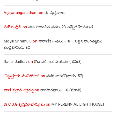
Vijayaranganatham
on
ఈ-పుస్తకాలు
సురేఖ పులి
on
నారి సారించిన నవల-23 తెన్నేటి హేమలత
Moyili Sriramulu
on
పౌరాణిక గాథలు -18 – సజ్జనసాంగత్యము –
చంద్రహాసుడు కథ.
Rahul Jadhav
on
గోదావరి- ఒక పయనం ( కవిత)
.చిట్టత్తూరు మునిగోపాల్
on
నడక దారిలో(భాగం-57)
వాణి నల్లాన్ చక్రవర్తి
on
రాగసౌరభాలు- 16 (వరాళి)
Dr.C.S.G.కృష్ణమాచార్యులు
on
MY PERENNIAL LIGHTHOUSE!