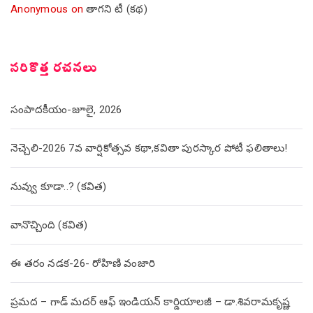
Anonymous
on
తాగని టీ (కథ)
సరికొత్త రచనలు
సంపాదకీయం-జూలై, 2026
నెచ్చెలి-2026 7వ వార్షికోత్సవ కథా,కవితా పురస్కార పోటీ ఫలితాలు!
నువ్వు కూడా..? (కవిత)
వానొచ్చింది (కవిత)
ఈ తరం నడక-26- రోహిణి వంజారి
ప్రమద – గాడ్ మదర్ ఆఫ్ ఇండియన్ కార్డియాలజీ – డా.శివరామకృష్ణ