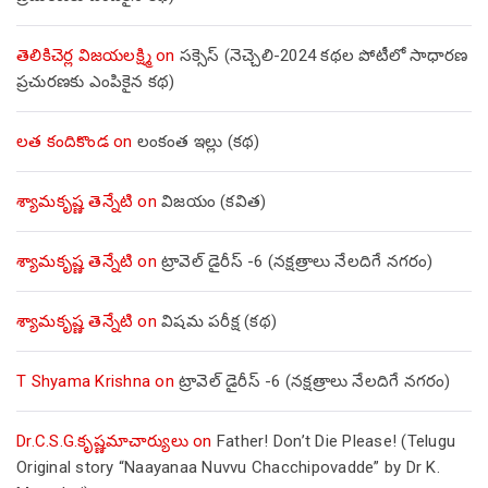
తెలికిచెర్ల విజయలక్ష్మి
on
సక్సెస్ (నెచ్చెలి-2024 కథల పోటీలో సాధారణ
ప్రచురణకు ఎంపికైన కథ)
లత కందికొండ
on
లంకంత ఇల్లు (కథ)
శ్యామకృష్ణ తెన్నేటి
on
విజయం (కవిత)
శ్యామకృష్ణ తెన్నేటి
on
ట్రావెల్ డైరీస్ -6 (నక్షత్రాలు నేలదిగే నగరం)
శ్యామకృష్ణ తెన్నేటి
on
విషమ పరీక్ష (క‌థ‌)
T Shyama Krishna
on
ట్రావెల్ డైరీస్ -6 (నక్షత్రాలు నేలదిగే నగరం)
Dr.C.S.G.కృష్ణమాచార్యులు
on
Father! Don’t Die Please! (Telugu
Original story “Naayanaa Nuvvu Chacchipovadde” by Dr K.