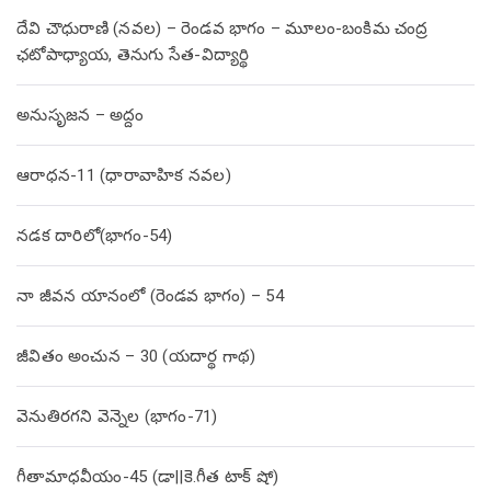
దేవి చౌధురాణి (నవల) – రెండవ భాగం – మూలం-బంకిమ చంద్ర
ఛటోపాధ్యాయ, తెనుగు సేత-విద్యార్థి
అనుసృజన – అద్దం
ఆరాధన-11 (ధారావాహిక నవల)
నడక దారిలో(భాగం-54)
నా జీవన యానంలో (రెండవ భాగం) – 54
జీవితం అంచున – 30 (యదార్థ గాథ)
వెనుతిరగని వెన్నెల (భాగం-71)
గీతామాధవీయం-45 (డా||కె.గీత టాక్ షో)