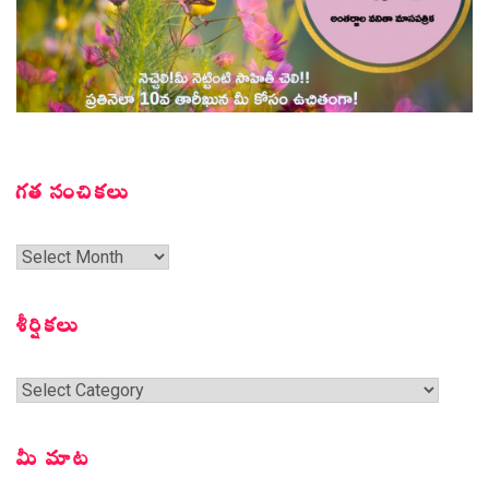
గత సంచికలు
గత
సంచికలు
శీర్షికలు
శీర్షికలు
మీ మాట