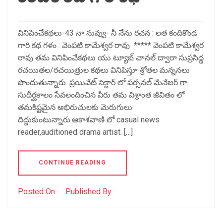
వినిపించేకథలు-43 నా నువ్వు- నీ నేను రచన : లత కందికొండ
గారి కథ గళం : వెంపటి కామేశ్వర రావు ***** వెంపటి కామేశ్వర
రావు తమ వినిపించేకథలు యు ట్యూబ్ చానల్ ద్వారా సుప్రసిద్ధ
రచయితల/రచయిత్రుల కథలు వినిపిస్తూ శ్రోతల మన్ననలు
పొందుతున్నారు. ప్రయివేట్ సెక్టార్ లో పర్సనల్ మేనేజర్ గా
సుదీర్ఘకాలం సేవలందించిన వీరు తమ విశ్రాంత జీవితం లో
తమకిష్టమైన అభిరుచులకు మెరుగులు
దిద్దుకుంటున్నారు.ఆకాశవాణి లో casual news
reader,auditioned drama artist. […]
CONTINUE READING
Posted On :
Published By :