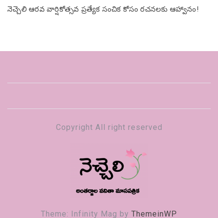
నెచ్చెలి ఆరవ వార్షికోత్సవ ప్రత్యేక సంచిక కోసం రచనలకు ఆహ్వానం!
Copyright All right reserved
నెచ్చెలి
వనితా మాస పత్రిక
Theme: Infinity Mag by
ThemeinWP