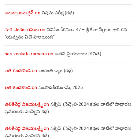
అంబల్ల జనార్దన్
on
విషమ పరీక్ష (క‌థ‌)
హరి వెంకట రమణ
on
వినిపించేకథలు-47 – శ్రీ శీలా వీర్రాజు గారి కథ
“యవ్వనం ఏటి పాలయింది”
hari venkata ramana
on
అతని ప్రియురాలు (కవిత)
లత కందికొండ
on
లంకంత ఇల్లు (కథ)
లత కందికొండ
on
సంపాదకీయం-మే, 2025
తెలికిచెర్ల విజయలక్ష్మి
on
సక్సెస్ (నెచ్చెలి-2024 కథల పోటీలో సాధారణ
ప్రచురణకు ఎంపికైన కథ)
తెలికిచెర్ల విజయలక్ష్మి
on
సక్సెస్ (నెచ్చెలి-2024 కథల పోటీలో సాధారణ
ప్రచురణకు ఎంపికైన కథ)