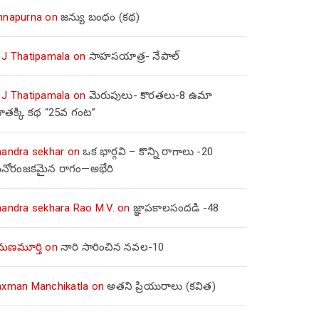
nnapurna
on
జన్యు బంధం (కథ)
 J Thatipamala
on
సాహసయాత్ర- నేపాల్‌
 J Thatipamala
on
మెరుపులు- కొరతలు-8 ఉమా
ూతక్కి కథ “25వ గంట”
handra sekhar
on
ఒక భార్గవి – కొన్ని రాగాలు -20
నోరంజకమైన రాగం—అభేరి
handra sekhara Rao M.V.
on
జ్ఞాపకాలసందడి -48
మణమూర్తి
on
నారి సారించిన నవల-10
axman Manchikatla
on
అతని ప్రియురాలు (కవిత)