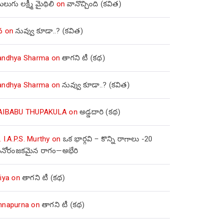
లుగు లక్ష్మీ మైథిలి
on
వానొచ్చింది (కవిత)
వ
on
నువ్వు కూడా..? (కవిత)
andhya Sharma
on
తాగని టీ (కథ)
andhya Sharma
on
నువ్వు కూడా..? (కవిత)
AIBABU THUPAKULA
on
అడ్డదారి (కథ)
. I.A.P.S. Murthy
on
ఒక భార్గవి – కొన్ని రాగాలు -20
నోరంజకమైన రాగం—అభేరి
iya
on
తాగని టీ (కథ)
nnapurna
on
తాగని టీ (కథ)