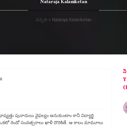
Nataraja Kalaniketan
నెచ్చెలి
>
Nataraja Kalaniketan
న
లు
Y
(
్యత్తు పునాదులు వైఫల్యం అనుకుంటాం కానీ విద్యార్థి
ో ఒకటో రెండో సంవత్సరాలు ఖాళీ దొరికితే…ఆ కాలం మామూలు