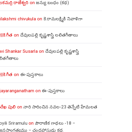
లకమర్రి రాజేశ్వరి
on
జన్యు బంధం (కథ)
ilakshmi chivukula
on
కె.రామలక్ష్మికి నివాళిగా
||కె.గీత
on
దేవులపల్లి కృష్ణశాస్త్రి లలితగీతాలు
avi Shankar Susarla
on
దేవులపల్లి కృష్ణశాస్త్రి
లితగీతాలు
||కె.గీత
on
ఈ-పుస్తకాలు
ijayaranganatham
on
ఈ-పుస్తకాలు
రేఖ పులి
on
నారి సారించిన నవల-23 తెన్నేటి హేమలత
yili Sriramulu
on
పౌరాణిక గాథలు -18 –
జ్జనసాంగత్యము – చంద్రహాసుడు కథ.