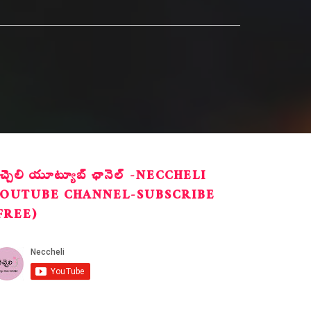
ెచ్చెలి యూట్యూబ్ ఛానెల్ -NECCHELI
OUTUBE CHANNEL-SUBSCRIBE
FREE)