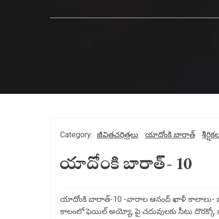
Category:
జీవితచరిత్రలు
యాదోంకి బారాత్
శీర్షిక
యాదోంకి బారాత్- 10
యాదోంకి బారాత్-10 -వారాల ఆనంద్ ఖాళీ కాలాలు- భాష
కాలంలో ఫెయిల్ అయ్యో, పై చదువులకు సీటు దొరక్క