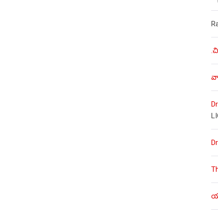
R
.చ
వా
Dr
L
Dr
T
యశ