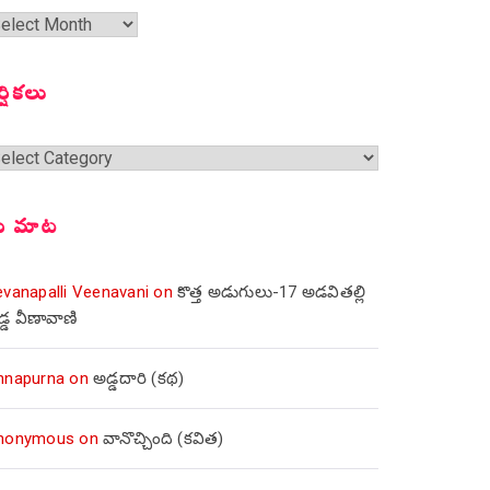
త
ంచికలు
ర్షికలు
్షికలు
ీ మాట
evanapalli Veenavani
on
కొత్త అడుగులు-17 అడవితల్లి
డ్డ వీణావాణి
nnapurna
on
అడ్డదారి (కథ)
nonymous
on
వానొచ్చింది (కవిత)