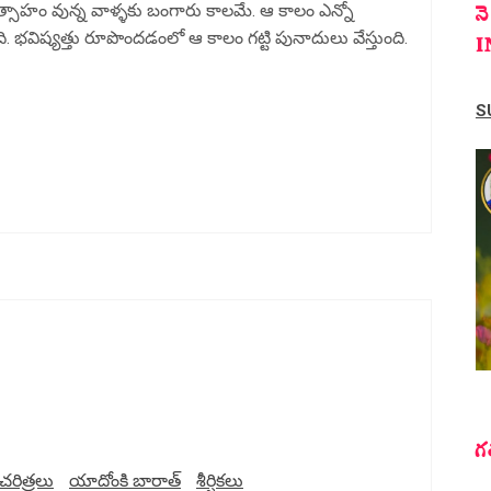
న
సాహం వున్న వాళ్ళకు బంగారు కాలమే. ఆ కాలం ఎన్నో
భవిష్యత్తు రూపొందడంలో ఆ కాలం గట్టి పునాదులు వేస్తుంది.
I
S
గ
చరిత్రలు
యాదోంకి బారాత్
శీర్షికలు