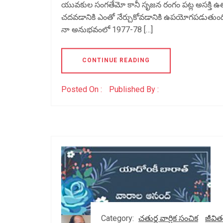
యువకుల సంగతేమో కానీ సృజన రంగం పట్ల అసక్తి ఉత్
చదవడానికి ఎంతో నేర్చుకోవడానికి ఉపయోగపడుతుంది. 
నా అనుభవంలో 1977-78 […]
CONTINUE READING
Posted On :
Published By :
Category:
చతుర్థ వార్షిక సంచిక
జీవిత