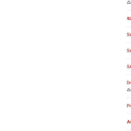
ము
శి
S
S
S
Dr
మ
Pr
A