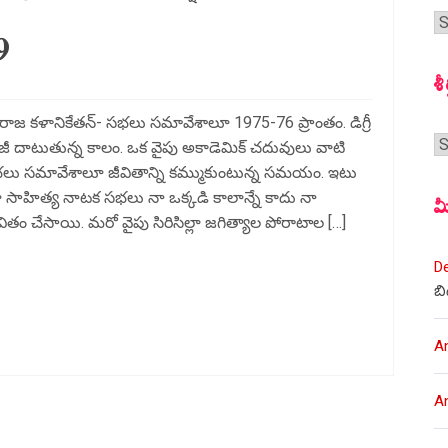
గ
9
స
శీ
జ కళానికేతన్- సభలు సమావేశాలూ 1975-76 ప్రాంతం. డిగ్రీ
శీర
ేజీ దాటుతున్న కాలం. ఒక వైపు అకాడెమిక్ చదువులు వాటి
ు సభలు సమావేశాలూ జీవితాన్ని కమ్ముకుంటున్న సమయం. ఇటు
ాహిత్య నాటక సభలు నా ఒక్కడి కాలాన్నే కాదు నా
మ
తం చేసాయి. మరో వైపు సిరిసిల్లా జగిత్యాల పోరాటాల […]
D
బి
A
A