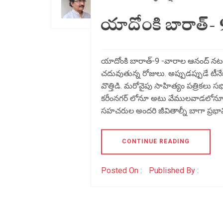
యాదోంకి బారాత్- 
యాదోంకి బారాత్-9 -వారాల ఆనంద్ నటరా
చదువుతున్న రోజులు. అప్పుడప్పుడే టీన
వొత్తిడి. మరోవైపు సాహిత్యం పత్రికల
కరీంనగర్ లోనూ అటు వేములవాడలోనూ స
సహచరుల అందరి జీవితాల్నీ బాగా ప్రభావి
CONTINUE READING
Posted On :
Published By :