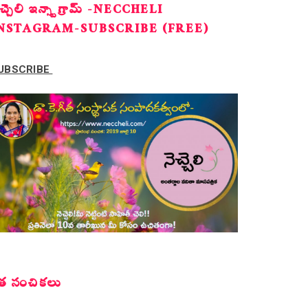
ెచ్చెలి ఇన్స్టాగ్రామ్ -NECCHELI
NSTAGRAM-SUBSCRIBE (FREE)
UBSCRIBE
త సంచికలు