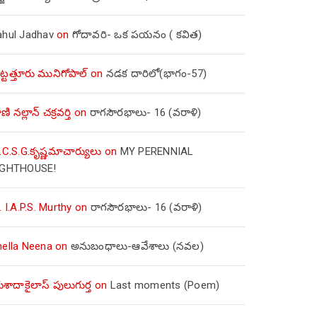
ahul Jadhav
on
గోదావరి- ఒక పయనం ( కవిత)
ిట్టత్తూరు మునిగోపాల్
on
నడక దారిలో(భాగం-57)
ణి నల్లాన్ చక్రవర్తి
on
రాగసౌరభాలు- 16 (వరాళి)
.C.S.G.కృష్ణమాచార్యులు
on
MY PERENNIAL
IGHTHOUSE!
. I.A.P.S. Murthy
on
రాగసౌరభాలు- 16 (వరాళి)
hella Neena
on
అనుబంధాలు-ఆవేశాలు (నవల)
ాదాకైలాస్ పులుగుర్త
on
Last moments (Poem)