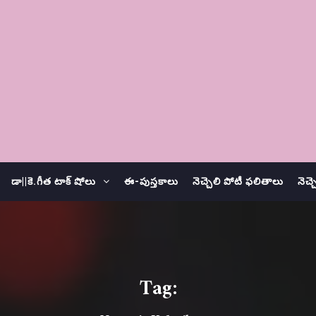
డా||కె.గీత టాక్ షోలు
ఈ-పుస్తకాలు
నెచ్చెలి పోటీ ఫలితాలు
నెచ్
Tag: