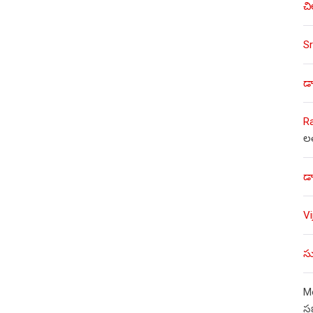
చి
Sr
డా
R
ల
డా
V
సు
Mo
స