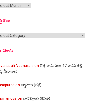
త
ంచికలు
ర్షికలు
్షికలు
ీ మాట
evanapalli Veenavani
on
కొత్త అడుగులు-17 అడవితల్లి
డ్డ వీణావాణి
nnapurna
on
అడ్డదారి (కథ)
nonymous
on
వానొచ్చింది (కవిత)