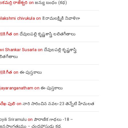
లకమర్రి రాజేశ్వరి
on
జన్యు బంధం (కథ)
ilakshmi chivukula
on
కె.రామలక్ష్మికి నివాళిగా
||కె.గీత
on
దేవులపల్లి కృష్ణశాస్త్రి లలితగీతాలు
avi Shankar Susarla
on
దేవులపల్లి కృష్ణశాస్త్రి
లితగీతాలు
||కె.గీత
on
ఈ-పుస్తకాలు
ijayaranganatham
on
ఈ-పుస్తకాలు
రేఖ పులి
on
నారి సారించిన నవల-23 తెన్నేటి హేమలత
yili Sriramulu
on
పౌరాణిక గాథలు -18 –
జ్జనసాంగత్యము – చంద్రహాసుడు కథ.