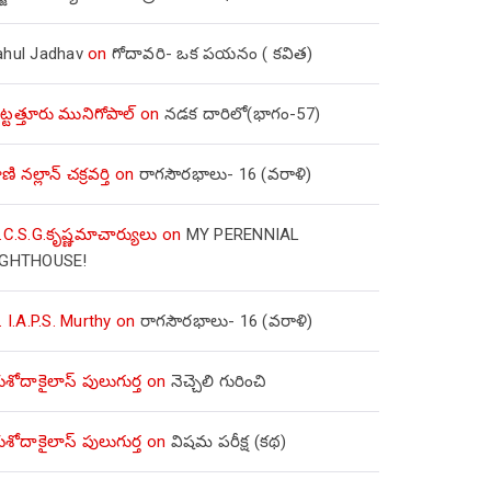
ahul Jadhav
on
గోదావరి- ఒక పయనం ( కవిత)
ిట్టత్తూరు మునిగోపాల్
on
నడక దారిలో(భాగం-57)
ణి నల్లాన్ చక్రవర్తి
on
రాగసౌరభాలు- 16 (వరాళి)
.C.S.G.కృష్ణమాచార్యులు
on
MY PERENNIAL
IGHTHOUSE!
. I.A.P.S. Murthy
on
రాగసౌరభాలు- 16 (వరాళి)
ోదాకైలాస్ పులుగుర్త
on
నెచ్చెలి గురించి
ోదాకైలాస్ పులుగుర్త
on
విషమ పరీక్ష (క‌థ‌)