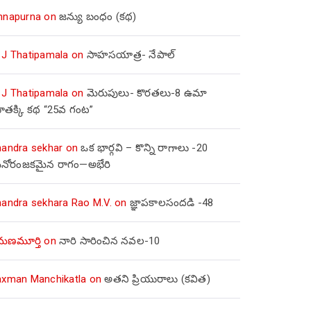
nnapurna
on
జన్యు బంధం (కథ)
 J Thatipamala
on
సాహసయాత్ర- నేపాల్‌
 J Thatipamala
on
మెరుపులు- కొరతలు-8 ఉమా
ూతక్కి కథ “25వ గంట”
handra sekhar
on
ఒక భార్గవి – కొన్ని రాగాలు -20
నోరంజకమైన రాగం—అభేరి
handra sekhara Rao M.V.
on
జ్ఞాపకాలసందడి -48
మణమూర్తి
on
నారి సారించిన నవల-10
axman Manchikatla
on
అతని ప్రియురాలు (కవిత)