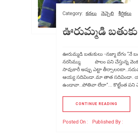
Category:
కథలు
నెచ్చెలి
శీర్షికలు
ఊరుమ్మడి బతుకు
ఊరుమ్మడి బతుకులు -నజ్మా బేగం “నే బడి
నరసిమ్ము. పొలం పని చేస్తున్న వెంకట
సావుకారీ అప్పు ఎట్టా తీర్సాలoటా…సద
ఆయ్య సదివిండా..మా తాత సదివిండా.. యా
ఉండావా…పోతివా లేదా”…. కొట్టేంత పన
CONTINUE READING
Posted On :
Published By :