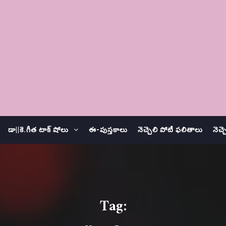
డా||కె.గీత టాక్ షోలు
ఈ-పుస్తకాలు
నెచ్చెలి పోటీ ఫలితాలు
నెచ్
Tag: