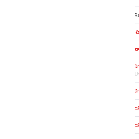
R
.చ
వా
Dr
L
Dr
యశ
యశ