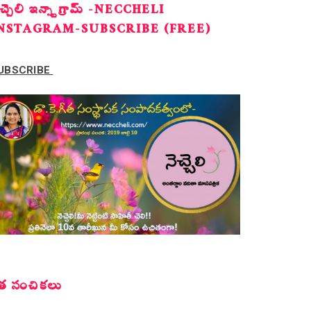
ెచ్చెలి ఇన్స్టాగ్రామ్ -NECCHELI
NSTAGRAM-SUBSCRIBE (FREE)
UBSCRIBE
త సంచికలు