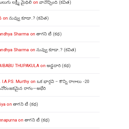
లుగు లక్ష్మీ మైథిలి
on
వానొచ్చింది (కవిత)
వ
on
నువ్వు కూడా..? (కవిత)
andhya Sharma
on
తాగని టీ (కథ)
andhya Sharma
on
నువ్వు కూడా..? (కవిత)
AIBABU THUPAKULA
on
అడ్డదారి (కథ)
. I.A.P.S. Murthy
on
ఒక భార్గవి – కొన్ని రాగాలు -20
నోరంజకమైన రాగం—అభేరి
iya
on
తాగని టీ (కథ)
nnapurna
on
తాగని టీ (కథ)