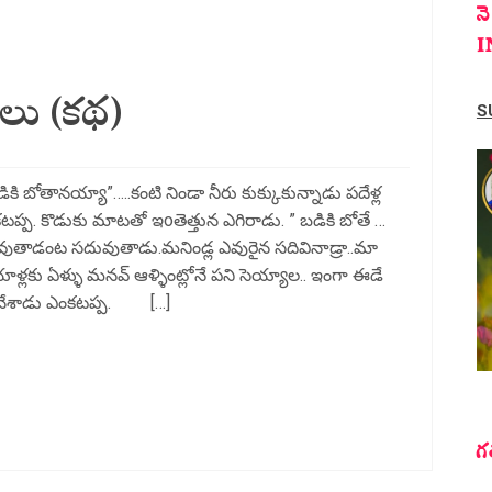
న
I
లు (కథ)
S
కి బోతానయ్యా”…..కంటి నిండా నీరు కుక్కుకున్నాడు పదేళ్ల
ప్ప. కొడుకు మాటతో ఇoతెత్తున ఎగిరాడు. ” బడికి బోతే …
ువుతాడంట సదువుతాడు.మనిండ్ల ఎవురైన సదివినాడ్రా..మా
ళ్లకు ఏళ్ళు మనవ్ ఆళ్ళింట్లోనే పని సెయ్యాల.. ఇంగా ఈడే
ి చేశాడు ఎంకటప్ప. […]
గ