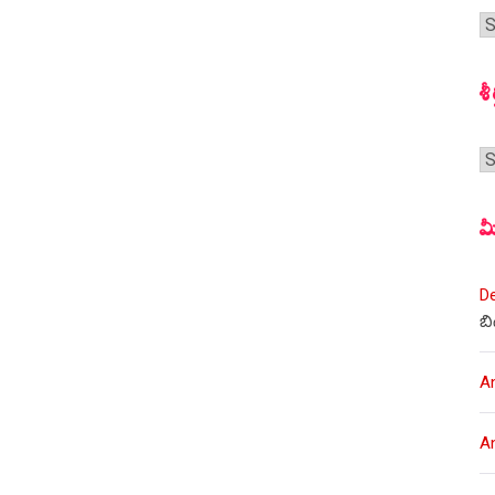
గ
స
శీ
శీర
మ
D
బి
A
A