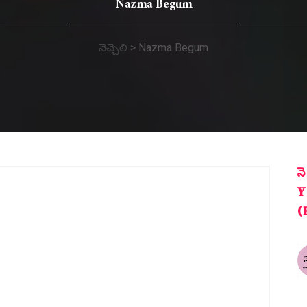
Nazma Begum
నెచ్చెలి
>
Nazma Begum
న
Y
(