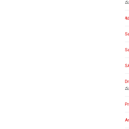
ము
శి
S
S
S
Dr
మ
Pr
A