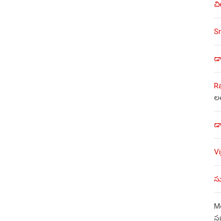
చి
Sr
డా
R
ల
డా
V
సు
Mo
స