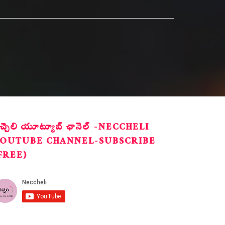
ెచ్చెలి యూట్యూబ్ ఛానెల్ -NECCHELI
OUTUBE CHANNEL-SUBSCRIBE
FREE)