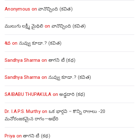
Anonymous
on
వానొచ్చింది (కవిత)
ములుగు లక్ష్మీ మైథిలి
on
వానొచ్చింది (కవిత)
శివ
on
నువ్వు కూడా..? (కవిత)
Sandhya Sharma
on
తాగని టీ (కథ)
Sandhya Sharma
on
నువ్వు కూడా..? (కవిత)
SAIBABU THUPAKULA
on
అడ్డదారి (కథ)
Dr. I.A.P.S. Murthy
on
ఒక భార్గవి – కొన్ని రాగాలు -20
మనోరంజకమైన రాగం—అభేరి
Priya
on
తాగని టీ (కథ)