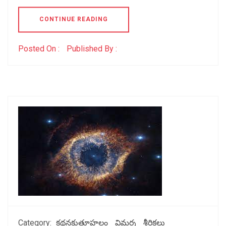
CONTINUE READING
Posted On :
Published By :
Category:
కథనకుతూహలం
విమర్శ
శీర్షికలు