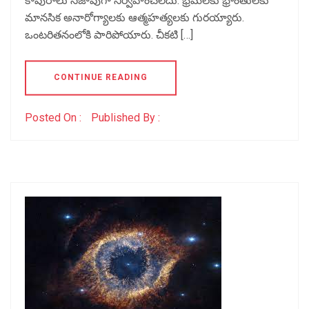
కాపురాలు సజావుగా నిర్వహించలేదు. భ్రమలకు భ్రాంతులకు
మానసిక అనారోగ్యాలకు ఆత్మహత్యలకు గురయ్యారు.
ఒంటరితనంలోకి పారిపోయారు. చీకటి […]
CONTINUE READING
Posted On :
Published By :