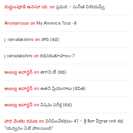
దుద్దుంపూడి అనసూ య.
on
ప్రమద – సునీత విలియమ్స్
Anonymous
on
My America Tour -8
j. ramalakshmi
on
సోది (కథ)
j ramalakshmi
on
కథనకుతూహలం-7
అంబల్ల జనార్దన్
on
తాగని టీ (కథ)
అంబల్ల జనార్దన్
on
అతని ప్రియురాలు (కవిత)
అంబల్ల జనార్దన్
on
విషమ పరీక్ష (క‌థ‌)
హరి వెంకట రమణ
on
వినిపించేకథలు-47 – శ్రీ శీలా వీర్రాజు గారి కథ
“యవ్వనం ఏటి పాలయింది”