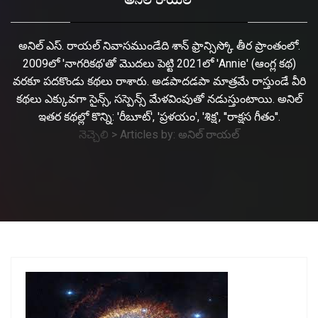
అనిల్ రాయల్
అనిల్ ఎస్. రాయల్ నివాసముండేది శాన్ ఫ్రాన్సిస్కో తీర ప్రాంతంలో.
2009లో 'నాగరికథ'తో మొదలు పెట్టి 2021లో 'Annie' (ఆంగ్ల కథ)
వరకూ పదకొండు కథలు రాశారు. అడపాదడపా మాత్రమే రాస్తుండే వీరి
కథలు ఎక్కువగా సైన్స్, సస్పెన్స్ మేళవింపుతో నడుస్తుంటాయి. అనిల్
ఇతర కథల్లో కొన్ని: 'రీబూట్', 'ప్రళయం', 'శిక్ష', ''రాక్షస గీతం''.
నెచ్చెలి
>
Articles by: అనిల్ రాయల్