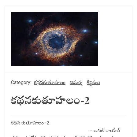
Category:
కథనకుతూహలం
విమర్శ
శీర్షికలు
కథనకుతూహలం-2
కథన కుతూహలం -2
– అనిల్ రాయల్