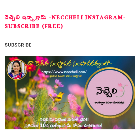
నెచ్చెలి ఇన్స్టాగ్రామ్ -NECCHELI INSTAGRAM-
SUBSCRIBE (FREE)
SUBSCRIBE