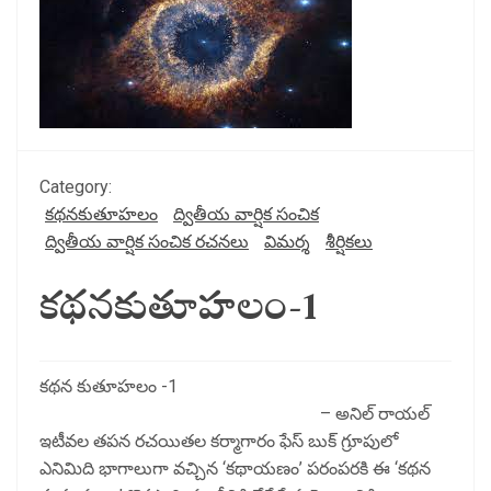
Category:
కథనకుతూహలం
ద్వితీయ వార్షిక సంచిక
ద్వితీయ వార్షిక సంచిక రచనలు
విమర్శ
శీర్షికలు
కథనకుతూహలం-1
కథన కుతూహలం -1
– అనిల్ రాయల్
ఇటీవల తపన రచయితల కర్మాగారం ఫేస్ బుక్ గ్రూపులో
ఎనిమిది భాగాలుగా వచ్చిన ‘కథాయణం’ పరంపరకి ఈ ‘కథన