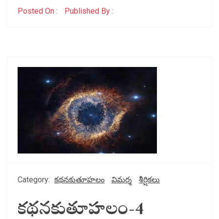
Posted On :
Published By :
Category:
కథనకుతూహలం
విమర్శ
శీర్షికలు
కథనకుతూహలం-4