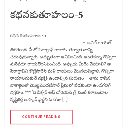
కథనకుతూహలం-5
కథన కుతూహలం -5
– అనిల్ రాయల్
తిరగరాత మీరో పేరాగ్రాఫ్ రాశారు. తర్వాత దాన్ని
చదువుకున్నారు. అద్భుతంగా అనిపించింది. అంతకన్నా గొప్పగా
మరెవరూ రాయలేరనిపించింది. అప్పుడు మీరేం చేయాలి? ఆ
పేరాగ్రాఫ్‌ని కొట్టిపారేసి మళ్లీ రాయటం మొదలుపెట్టాలి. గొప్పగా
రాయాలనుకునే వ్యక్తికి ఉండాల్సిన సుగుణం – తాను రాసిన
వాక్యాలతో మొట్టమొదటిసారే ప్రేమలో పడకుండా ఉండగలిగే
నిగ్రహం. *** ‘ది పిక్చర్ ఆఫ్ డోరియన్ గ్రే’ వంటి కళాఖండాల
సృష్టికర్త ఆస్కార్ వైల్డ్‌ని ఓ రోజు […]
CONTINUE READING