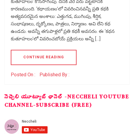
కుతూహలం’ కొనసాగింపు. దీనికి వేరే పేరు పెట్టటానికి
కారణముంది. ‘కథాయణం’లో వివరించినవన్నీ ప్రతి కథకి
అత్యవసరమైన అంశాలు: ఎత్తుగడ, ముగింపు, శీర్షిక,
సంభాషణలు, దృక్కోణం, పాత్రలు, నిర్మాణం. అవి లేని కథ
ఉండదు. అవన్నీ తగుపాళ్లలో ప్రతి కథకీ అవసరం. ఈ ‘కథన
కుతూహలం’లో వివరించబోయే ప్రక్రియలు అన్నీ […]
CONTINUE READING
Posted On :
Published By :
నెచ్చెలి యూట్యూబ్ ఛానెల్ -NECCHELI YOUTUBE
CHANNEL-SUBSCRIBE (FREE)