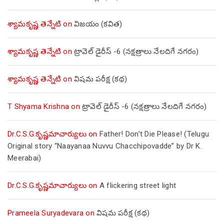
శ్యామకృష్ణ తెన్నేటి
on
విజయం (కవిత)
శ్యామకృష్ణ తెన్నేటి
on
ట్రావెల్ డైరీస్ -6 (నక్షత్రాలు నేలదిగే నగరం)
శ్యామకృష్ణ తెన్నేటి
on
విషమ పరీక్ష (క‌థ‌)
T Shyama Krishna
on
ట్రావెల్ డైరీస్ -6 (నక్షత్రాలు నేలదిగే నగరం)
Dr.C.S.G.కృష్ణమాచార్యులు
on
Father! Don’t Die Please! (Telugu
Original story “Naayanaa Nuvvu Chacchipovadde” by Dr K.
Meerabai)
Dr.C.S.G.కృష్ణమాచార్యులు
on
A flickering street light
Prameela Suryadevara
on
విషమ పరీక్ష (క‌థ‌)