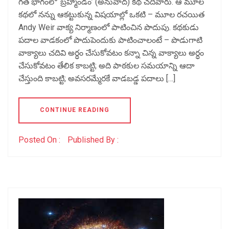
గత భాగంలో ‘బ్రహ్మాండం’ (అనువాద) కథ చదివారు. ఆ మూల
కథలో నన్ను ఆకట్టుకున్న విషయాల్లో ఒకటి – మూల రచయిత
Andy Weir వాక్య నిర్మాణంలో పాటించిన పొదుపు. కథకుడు
పదాల వాడకంలో పొదుపెందుకు పాటించాలంటే – పొడుగాటి
వాక్యాలు చదివి అర్ధం చేసుకోవటం కన్నా చిన్న వాక్యాలు అర్ధం
చేసుకోవటం తేలిక కాబట్టి; అది పాఠకుల సమయాన్ని ఆదా
చేస్తుంది కాబట్టి; అవసరమ్మేరకే వాడబడ్డ పదాలు […]
CONTINUE READING
Posted On :
Published By :