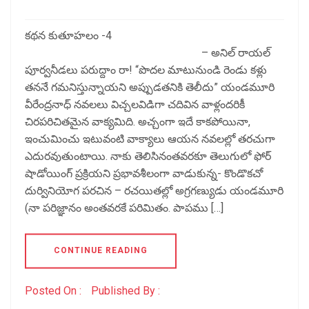
కథన కుతూహలం -4
– అనిల్ రాయల్
పూర్వనీడలు పరుద్దాం రా! “పొదల మాటునుండి రెండు కళ్లు
తననే గమనిస్తున్నాయని అప్పుడతనికి తెలీదు” యండమూరి
వీరేంద్రనాధ్ నవలలు విచ్చలవిడిగా చదివిన వాళ్లందరికీ
చిరపరిచితమైన వాక్యమిది. అచ్చంగా ఇదే కాకపోయినా,
ఇంచుమించు ఇటువంటి వాక్యాలు ఆయన నవలల్లో తరచుగా
ఎదురవుతుంటాయి. నాకు తెలిసినంతవరకూ తెలుగులో ఫోర్
షాడోయింగ్ ప్రక్రియని ప్రభావశీలంగా వాడుకున్న- కొండొకచో
దుర్వినియోగ పరచిన – రచయితల్లో అగ్రగణ్యుడు యండమూరి
(నా పరిజ్ఞానం అంతవరకే పరిమితం. పాపము […]
CONTINUE READING
Posted On :
Published By :