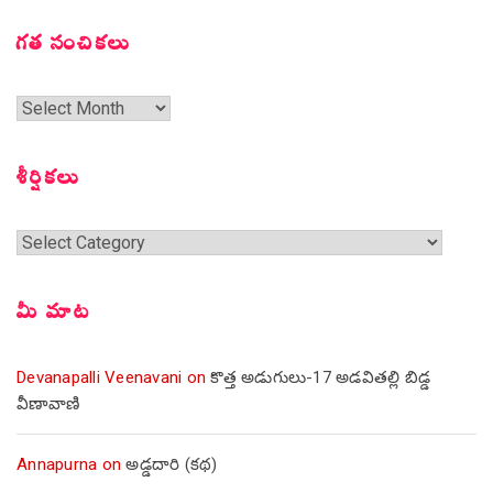
గత సంచికలు
గత
సంచికలు
శీర్షికలు
శీర్షికలు
మీ మాట
Devanapalli Veenavani
on
కొత్త అడుగులు-17 అడవితల్లి బిడ్డ
వీణావాణి
Annapurna
on
అడ్డదారి (కథ)