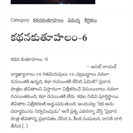
Category:
కథనకుతూహలం
విమర్శ
శీర్షికలు
కథనకుతూహలం-6
కథన కుతూహలం -6
– అనిల్ రాయల్
వ్యాఖ్యానాలు vs గతమెరుపులు vs చట్రబద్ధాలు నవలా
రచయితకి ఉన్నది, కథా రచయితకి లేనిది ఏమిటి? ప్రధాన
పాత్రల జీవితాలని విస్తారంగా చిత్రీకరించే వెసులుబాటు నవలా
రచయితకుంది, కథా రచయితకి లేదు. కథల నిడివి పూర్తిస్థాయి
జీవితాల చిత్రీకరణకి అడ్డుపడుతుంది. అందువల్ల “కథ అను
పదార్ధమును నిర్వచింపుడు” అనే ప్రశ్న ఎవరన్నా వేస్తే “ప్రధాన
పాత్ర జీవితాన్ని ప్రభావితం చేసిన ఓ కీలక సంఘటన, దానికి దారి
తీసిన […]