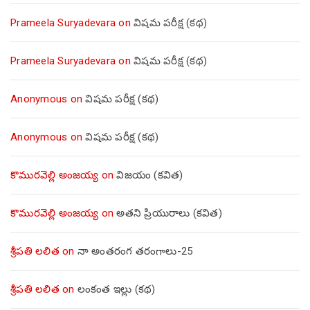
Prameela Suryadevara
on
విషమ పరీక్ష (క‌థ‌)
Prameela Suryadevara
on
విషమ పరీక్ష (క‌థ‌)
Anonymous
on
విషమ పరీక్ష (క‌థ‌)
Anonymous
on
విషమ పరీక్ష (క‌థ‌)
కొమురవెల్లి అంజయ్య
on
విజయం (కవిత)
కొమురవెల్లి అంజయ్య
on
అతని ప్రియురాలు (కవిత)
శ్రీపతి లలిత
on
నా అంతరంగ తరంగాలు-25
శ్రీపతి లలిత
on
లంకంత ఇల్లు (కథ)