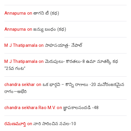
Annapurna
on
తాగని టీ (కథ)
Annapurna
on
జన్యు బంధం (కథ)
M J Thatipamala
on
సాహసయాత్ర- నేపాల్‌
M J Thatipamala
on
మెరుపులు- కొరతలు-8 ఉమా నూతక్కి కథ
“25వ గంట”
chandra sekhar
on
ఒక భార్గవి – కొన్ని రాగాలు -20 మనోరంజకమైన
రాగం—అభేరి
chandra sekhara Rao M.V.
on
జ్ఞాపకాలసందడి -48
రమణమూర్తి
on
నారి సారించిన నవల-10