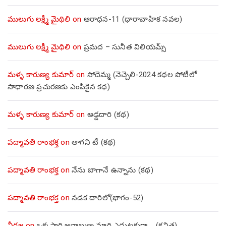
ములుగు లక్ష్మీ మైథిలి
on
ఆరాధన-11 (ధారావాహిక నవల)
ములుగు లక్ష్మీ మైథిలి
on
ప్రమద – సునీత విలియమ్స్
మళ్ళ కారుణ్య కుమార్
on
సోదెమ్మ (నెచ్చెలి-2024 కథల పోటీలో
సాధారణ ప్రచురణకు ఎంపికైన కథ)
మళ్ళ కారుణ్య కుమార్
on
అడ్డదారి (కథ)
పద్మావతి రాంభక్త
on
తాగని టీ (కథ)
పద్మావతి రాంభక్త
on
నేను బాగానే ఉన్నాను (క‌థ‌)
పద్మావతి రాంభక్త
on
నడక దారిలో(భాగం-52)
నీరజ
on
ఒక్కసారి జవాబుగా మారి ఎదుటకురా…. (కవిత)