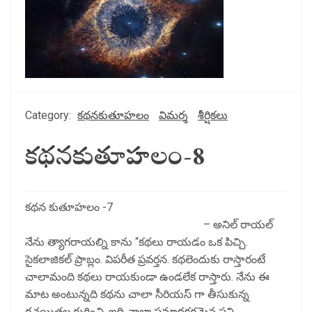
Category:
కథనకుతూహలం
విమర్శ
శీర్షికలు
కథనకుతూహలం-8
కథన కుతూహలం -7
– అనిల్ రాయల్
నేను త్యాగరాయల్ని కాను “కథలు రాయడం ఒక పిచ్చి.
సైకలాజికల్ ప్రాబ్లం. విపరీత ప్రవర్తన. కథలెందుకు రాస్తారంటే
చాలామంది కథలు రాయకుండా ఉండలేక రాస్తారు. నేను ఈ
మాట అంటున్నది కథను చాలా సీరియస్ గా తీసుకున్న
రచయితల గురించి. ఇది చాలా ప్రమాదకరమైన పని.