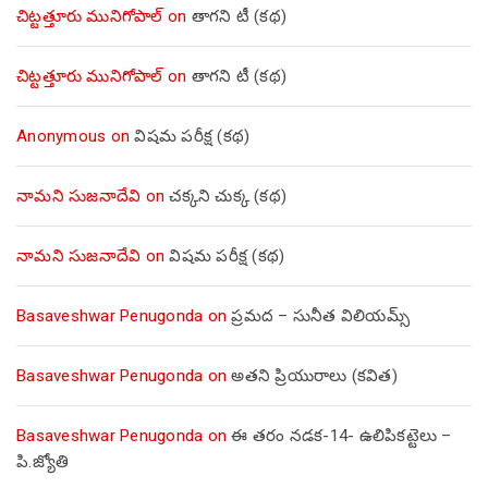
చిట్టత్తూరు మునిగోపాల్
on
తాగని టీ (కథ)
చిట్టత్తూరు మునిగోపాల్
on
తాగని టీ (కథ)
Anonymous
on
విషమ పరీక్ష (క‌థ‌)
నామని సుజనాదేవి
on
చక్కని చుక్క (కథ)
నామని సుజనాదేవి
on
విషమ పరీక్ష (క‌థ‌)
Basaveshwar Penugonda
on
ప్రమద – సునీత విలియమ్స్
Basaveshwar Penugonda
on
అతని ప్రియురాలు (కవిత)
Basaveshwar Penugonda
on
ఈ తరం నడక-14- ఉలిపికట్టెలు –
పి.జ్యోతి