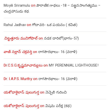
Moyili Sriramulu
on
పౌరాణిక గాథలు -18 – సజ్జనసాంగత్యము –
చంద్రహాసుడు కథ.
Rahul Jadhav
on
గోదావరి- ఒక పయనం ( కవిత)
.చిట్టత్తూరు మునిగోపాల్
on
నడక దారిలో(భాగం-57)
వాణి నల్లాన్ చక్రవర్తి
on
రాగసౌరభాలు- 16 (వరాళి)
Dr.C.S.G.కృష్ణమాచార్యులు
on
MY PERENNIAL LIGHTHOUSE!
Dr. I.A.P.S. Murthy
on
రాగసౌరభాలు- 16 (వరాళి)
యశోదాకైలాస్ పులుగుర్త
on
నెచ్చెలి గురించి
యశోదాకైలాస్ పులుగుర్త
on
విషమ పరీక్ష (క‌థ‌)