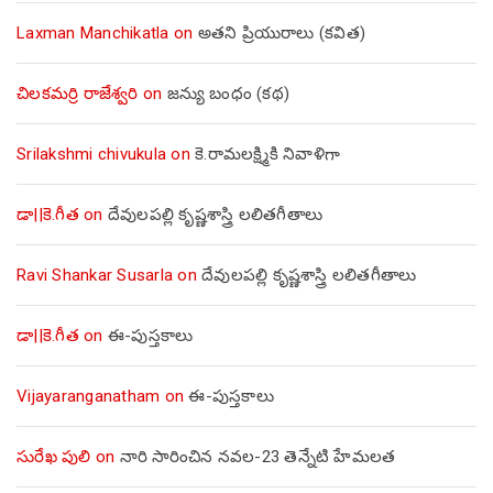
Laxman Manchikatla
on
అతని ప్రియురాలు (కవిత)
చిలకమర్రి రాజేశ్వరి
on
జన్యు బంధం (కథ)
Srilakshmi chivukula
on
కె.రామలక్ష్మికి నివాళిగా
డా||కె.గీత
on
దేవులపల్లి కృష్ణశాస్త్రి లలితగీతాలు
Ravi Shankar Susarla
on
దేవులపల్లి కృష్ణశాస్త్రి లలితగీతాలు
డా||కె.గీత
on
ఈ-పుస్తకాలు
Vijayaranganatham
on
ఈ-పుస్తకాలు
సురేఖ పులి
on
నారి సారించిన నవల-23 తెన్నేటి హేమలత