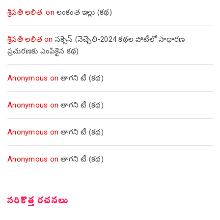
శ్రీపతి లలిత.
on
లంకంత ఇల్లు (కథ)
శ్రీపతి లలిత
on
సక్సెస్ (నెచ్చెలి-2024 కథల పోటీలో సాధారణ
ప్రచురణకు ఎంపికైన కథ)
Anonymous
on
తాగని టీ (కథ)
Anonymous
on
తాగని టీ (కథ)
Anonymous
on
తాగని టీ (కథ)
Anonymous
on
తాగని టీ (కథ)
సరికొత్త రచనలు