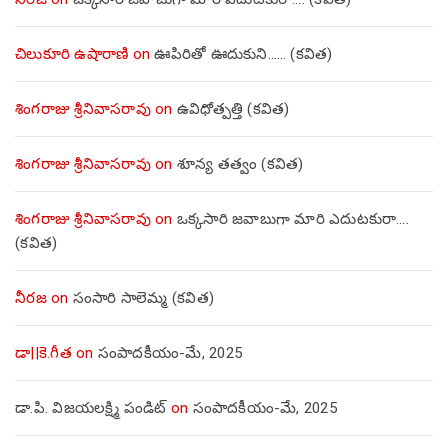
చిలుకూరి ఉషారాణి
on
ఊపిరితో ఊదుకుని…… (కవిత)
శింగరాజు శ్రీనివాసరావు
on
ఉవిధోత్పత్తి (కవిత)
శింగరాజు శ్రీనివాసరావు
on
శూన్య తత్వం (కవిత)
శింగరాజు శ్రీనివాసరావు
on
ఒక్కసారి జవాబుగా మారి ఎదుటకురా….
(కవిత)
నీరజ
on
సంసారి సాలెమ్మ (కవిత)
డా||కె.గీత
on
సంపాదకీయం-మే, 2025
డా.పి. విజయలక్ష్మి పండిట్
on
సంపాదకీయం-మే, 2025