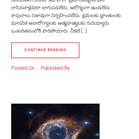
రాసినవాళ్లెవరూ బాగుపడలేదు. ఆరోగ్యంగా ఉండలేదు.
కాపురాలు సజావుగా నిర్వహించలేదు. భ్రమలకు భ్రాంతులకు
మానసిక అనారోగ్యాలకు ఆత్మహత్యలకు గురయ్యారు.
ఒంటరితనంలోకి పారిపోయారు. చీకటి […]
CONTINUE READING
Posted On :
Published By :