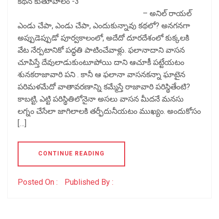
కథన కుతూహలం -3
– అనిల్ రాయల్
ఎండు చేపా, ఎండు చేపా, ఎందుకున్నావు కథలో? అనగనగా
అప్పుడెప్పుడో పూర్వకాలంలో, అదేదో దూరదేశంలో కుక్కలకి
వేట నేర్పటానికో పద్ధతి పాటించేవాళ్లు. ఫలానాదాని వాసన
చూపిస్తే దేవులాడుకుంటూపోయి దాని ఆచూకీ పట్టేయటం
శునకరాజావారి పని . కానీ ఆ ఫలానా వాసనకన్నా ఘాటైన
పరిమళమేదో వాతావరణాన్ని కమ్మేస్తే రాజావారి పరిస్థితేంటి?
కాబట్టి, ఎట్టి పరిస్థితిలోనైనా అసలు వాసన మీదనే మనసు
లగ్నం చేసేలా జాగిలాలకి తర్ఫీదునీయటం ముఖ్యం. అందుకోసం
[…]
CONTINUE READING
Posted On :
Published By :