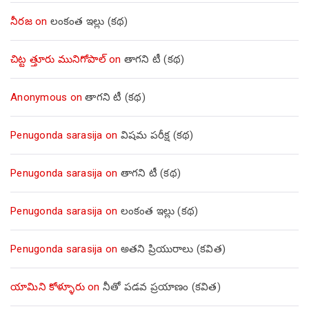
నీరజ
on
లంకంత ఇల్లు (కథ)
చిట్ట త్తూరు మునిగోపాల్
on
తాగని టీ (కథ)
Anonymous
on
తాగని టీ (కథ)
Penugonda sarasija
on
విషమ పరీక్ష (క‌థ‌)
Penugonda sarasija
on
తాగని టీ (కథ)
Penugonda sarasija
on
లంకంత ఇల్లు (కథ)
Penugonda sarasija
on
అతని ప్రియురాలు (కవిత)
యామిని కోళ్ళూరు
on
నీతో పడవ ప్రయాణం (కవిత)