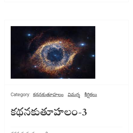
Category:
కథనకుతూహలం
విమర్శ
శీర్షికలు
కథనకుతూహలం-3