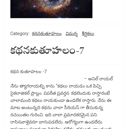
Category:
కథనకుతూహలం
విమర్శ
శీర్షికలు
కథనకుతూహలం-7
కథన కుతూహలం -7
– అనిల్ రాయల్
నేను త్యాగరాయల్ని కాను “కథలు రాయడం ఒక పిచ్చి.
సైకలాజికల్ ప్రాబ్లం. విపరీత ప్రవర్తన. కథలెందుకు రాస్తారంటే
చాలామంది కథలు రాయకుండా ఉండలేక రాస్తారు. నేను ఈ
మాట అంటున్నది కథను చాలా సీరియస్ గా తీసుకున్న
రచయితల గురించి. ఇది చాలా ప్రమాదకరమైన పని.
రాసినవాళ్లెవరూ బాగుపడలేదు. ఆరోగ్యంగా ఉండలేదు.