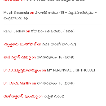
Moyili Sriramulu
on
పౌరాణిక గాథలు -18 – సజ్జనసాంగత్యము –
చంద్రహాసుడు కథ.
Rahul Jadhav
on
గోదావరి- ఒక పయనం ( కవిత)
.చిట్టత్తూరు మునిగోపాల్
on
నడక దారిలో(భాగం-57)
వాణి నల్లాన్ చక్రవర్తి
on
రాగసౌరభాలు- 16 (వరాళి)
Dr.C.S.G.కృష్ణమాచార్యులు
on
MY PERENNIAL LIGHTHOUSE!
Dr. I.A.P.S. Murthy
on
రాగసౌరభాలు- 16 (వరాళి)
యశోదాకైలాస్ పులుగుర్త
on
నెచ్చెలి గురించి