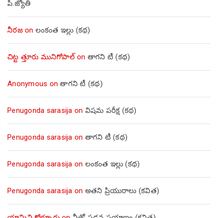
పి.జ్యోతి
నీరజ
on
లంకంత ఇల్లు (కథ)
చిట్ట త్తూరు మునిగోపాల్
on
తాగని టీ (కథ)
Anonymous
on
తాగని టీ (కథ)
Penugonda sarasija
on
విషమ పరీక్ష (క‌థ‌)
Penugonda sarasija
on
తాగని టీ (కథ)
Penugonda sarasija
on
లంకంత ఇల్లు (కథ)
Penugonda sarasija
on
అతని ప్రియురాలు (కవిత)
యామిని కోళ్ళూరు
on
నీతో పడవ ప్రయాణం (కవిత)