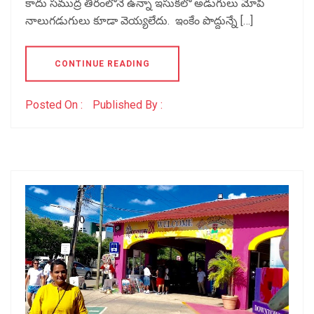
కాదు సముద్ర తీరంలోనే ఉన్నా ఇసుకలో అడుగులు మోపి
నాలుగడుగులు కూడా వెయ్యలేదు. ఇంకేం పొద్దున్నే […]
CONTINUE READING
Posted On :
Published By :