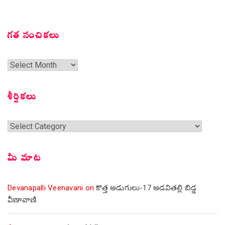
గత సంచికలు
గత
సంచికలు
శీర్షికలు
శీర్షికలు
మీ మాట
Devanapalli Veenavani
on
కొత్త అడుగులు-17 అడవితల్లి బిడ్డ
వీణావాణి