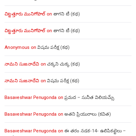
చిట్టత్తూరు మునిగోపాల్
on
తాగని టీ (కథ)
చిట్టత్తూరు మునిగోపాల్
on
తాగని టీ (కథ)
Anonymous
on
విషమ పరీక్ష (క‌థ‌)
నామని సుజనాదేవి
on
చక్కని చుక్క (కథ)
నామని సుజనాదేవి
on
విషమ పరీక్ష (క‌థ‌)
Basaveshwar Penugonda
on
ప్రమద – సునీత విలియమ్స్
Basaveshwar Penugonda
on
అతని ప్రియురాలు (కవిత)
Basaveshwar Penugonda
on
ఈ తరం నడక-14- ఉలిపికట్టెలు –