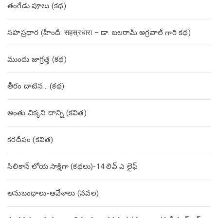
తంగేడు పూలు (క‌థ‌)
సహస్రధార (హిందీ: सहस्रधारा – డా. బలరామ్ అగ్రవాల్ గారి కథ)
ముందు జాగ్రత్త (క‌థ‌)
తీరం దాటిన… (క‌థ‌)
అంతు చిక్కని దాన్ని (కవిత)
కరదీపం (కవిత)
సిలికాన్ లోయ సాక్షిగా (కథలు)-14 లివ్ ఎ లైఫ్
అనుబంధాలు-ఆవేశాలు (నవల)