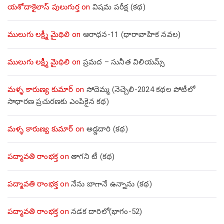
యశోదాకైలాస్ పులుగుర్త
on
విషమ పరీక్ష (క‌థ‌)
ములుగు లక్ష్మీ మైథిలి
on
ఆరాధన-11 (ధారావాహిక నవల)
ములుగు లక్ష్మీ మైథిలి
on
ప్రమద – సునీత విలియమ్స్
మళ్ళ కారుణ్య కుమార్
on
సోదెమ్మ (నెచ్చెలి-2024 కథల పోటీలో
సాధారణ ప్రచురణకు ఎంపికైన కథ)
మళ్ళ కారుణ్య కుమార్
on
అడ్డదారి (కథ)
పద్మావతి రాంభక్త
on
తాగని టీ (కథ)
పద్మావతి రాంభక్త
on
నేను బాగానే ఉన్నాను (క‌థ‌)
పద్మావతి రాంభక్త
on
నడక దారిలో(భాగం-52)