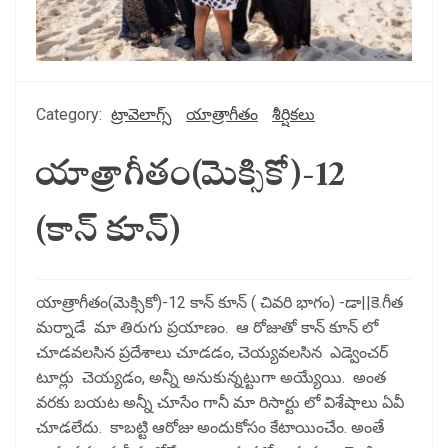
Category:
ట్రావెలాగ్స్
యాత్రాగీతం
శీర్షికలు
యాత్రాగీతం(మెక్సికో)-12
(కాన్ కూన్)
యాత్రాగీతం(మెక్సికో)-12 కాన్ కూన్ ( చివరి భాగం) -డా||కె.గీత
మర్నాడే మా తిరుగు ప్రయాణం. ఆ రోజుతో కాన్ కూన్ లో
చూడవలసిన ప్రదేశాలు చూడడం, చెయ్యవలసిన ఎడ్వెంచర్
టూర్లు చెయ్యడం, అన్నీ అనుకున్నట్టుగా అయ్యేయి. అంత
వరకు బయట అన్నీ చూసేం గానీ మా రిసార్టు లో విశేషాలు ఏవీ
చూడలేదు. కాబట్టి ఆరోజు అందుకోసం కేటాయించేం. అంతే