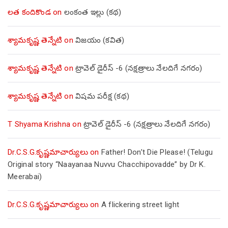
లత కందికొండ
on
లంకంత ఇల్లు (కథ)
శ్యామకృష్ణ తెన్నేటి
on
విజయం (కవిత)
శ్యామకృష్ణ తెన్నేటి
on
ట్రావెల్ డైరీస్ -6 (నక్షత్రాలు నేలదిగే నగరం)
శ్యామకృష్ణ తెన్నేటి
on
విషమ పరీక్ష (క‌థ‌)
T Shyama Krishna
on
ట్రావెల్ డైరీస్ -6 (నక్షత్రాలు నేలదిగే నగరం)
Dr.C.S.G.కృష్ణమాచార్యులు
on
Father! Don’t Die Please! (Telugu
Original story “Naayanaa Nuvvu Chacchipovadde” by Dr K.
Meerabai)
Dr.C.S.G.కృష్ణమాచార్యులు
on
A flickering street light