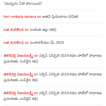
“యవ్వనం ఏటి పాలయింది”
hari venkata ramana
on
అతని ప్రియురాలు (కవిత)
లత కందికొండ
on
లంకంత ఇల్లు (కథ)
లత కందికొండ
on
సంపాదకీయం-మే, 2025
తెలికిచెర్ల విజయలక్ష్మి
on
సక్సెస్ (నెచ్చెలి-2024 కథల పోటీలో సాధారణ
ప్రచురణకు ఎంపికైన కథ)
తెలికిచెర్ల విజయలక్ష్మి
on
సక్సెస్ (నెచ్చెలి-2024 కథల పోటీలో సాధారణ
ప్రచురణకు ఎంపికైన కథ)
తెలికిచెర్ల విజయలక్ష్మి
on
సక్సెస్ (నెచ్చెలి-2024 కథల పోటీలో సాధారణ
ప్రచురణకు ఎంపికైన కథ)