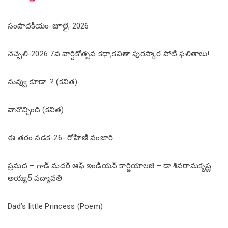
సంపాదకీయం-జూలై, 2026
నెచ్చెలి-2026 7వ వార్షికోత్సవ కథా,కవితా పురస్కార పోటీ ఫలితాలు!
నువ్వు కూడా..? (కవిత)
వానొచ్చింది (కవిత)
ఈ తరం నడక-26- రోహిణి వంజారి
ప్రమద – గాడ్ మదర్ ఆఫ్ ఇండియన్ కార్డియాలజీ – డా.శివరామకృష్ణ
అయ్యర్ పద్మావతి
Dad’s little Princess (Poem)