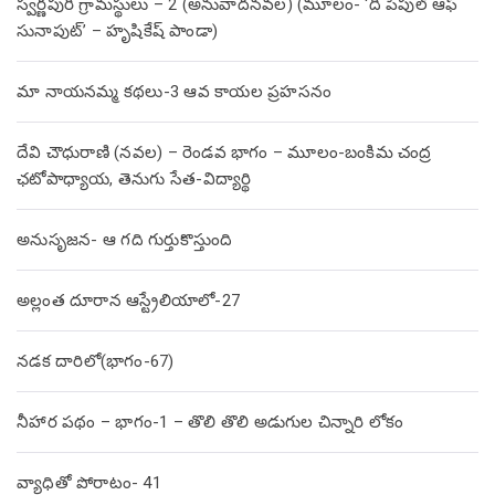
స్వర్ణపురి గ్రామస్థులు – 2 (అనువాదనవల) (మూలం- ‘ది పీపుల్ ఆఫ్
సునాపుట్’ – హృషికేష్ పాండా)
మా నాయనమ్మ కథలు-3 ఆవ కాయల ప్రహసనం
దేవి చౌధురాణి (నవల) – రెండవ భాగం – మూలం-బంకిమ చంద్ర
ఛటోపాధ్యాయ, తెనుగు సేత-విద్యార్థి
అనుసృజన- ఆ గది గుర్తుకొస్తుంది
అల్లంత దూరాన ఆస్ట్రేలియాలో-27
నడక దారిలో(భాగం-67)
నీహార పథం – భాగం-1 – తొలి తొలి అడుగుల చిన్నారి లోకం
వ్యాధితో పోరాటం- 41