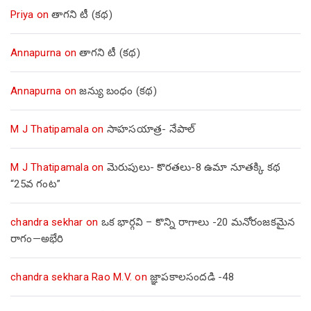
Priya
on
తాగని టీ (కథ)
Annapurna
on
తాగని టీ (కథ)
Annapurna
on
జన్యు బంధం (కథ)
M J Thatipamala
on
సాహసయాత్ర- నేపాల్‌
M J Thatipamala
on
మెరుపులు- కొరతలు-8 ఉమా నూతక్కి కథ
“25వ గంట”
chandra sekhar
on
ఒక భార్గవి – కొన్ని రాగాలు -20 మనోరంజకమైన
రాగం—అభేరి
chandra sekhara Rao M.V.
on
జ్ఞాపకాలసందడి -48