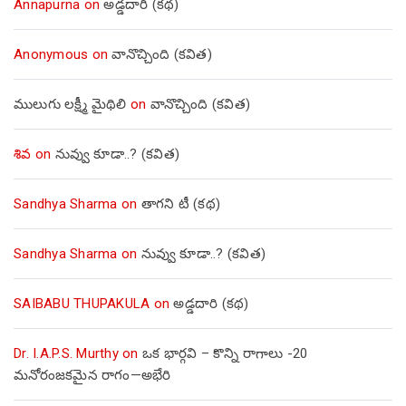
Annapurna
on
అడ్డదారి (కథ)
Anonymous
on
వానొచ్చింది (కవిత)
ములుగు లక్ష్మీ మైథిలి
on
వానొచ్చింది (కవిత)
శివ
on
నువ్వు కూడా..? (కవిత)
Sandhya Sharma
on
తాగని టీ (కథ)
Sandhya Sharma
on
నువ్వు కూడా..? (కవిత)
SAIBABU THUPAKULA
on
అడ్డదారి (కథ)
Dr. I.A.P.S. Murthy
on
ఒక భార్గవి – కొన్ని రాగాలు -20
మనోరంజకమైన రాగం—అభేరి