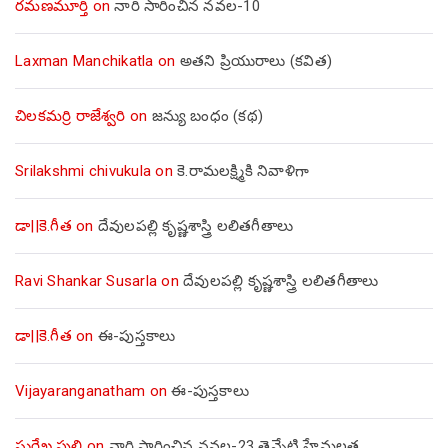
రమణమూర్తి
on
నారి సారించిన నవల-10
Laxman Manchikatla
on
అతని ప్రియురాలు (కవిత)
చిలకమర్రి రాజేశ్వరి
on
జన్యు బంధం (కథ)
Srilakshmi chivukula
on
కె.రామలక్ష్మికి నివాళిగా
డా||కె.గీత
on
దేవులపల్లి కృష్ణశాస్త్రి లలితగీతాలు
Ravi Shankar Susarla
on
దేవులపల్లి కృష్ణశాస్త్రి లలితగీతాలు
డా||కె.గీత
on
ఈ-పుస్తకాలు
Vijayaranganatham
on
ఈ-పుస్తకాలు
సురేఖ పులి
on
నారి సారించిన నవల-23 తెన్నేటి హేమలత