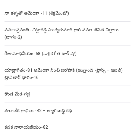
నా కళ్ళతో అమెరికా -11 (శేక్రమెంటో)
నవలాస్రవంతి- చిట్టారెడ్డి సూర్యకుమారి గారి నవల జీవిత చిత్రాలు
(భాగం-2)
గీతామాధవీయం-58 (డా||కె.గీత టాక్ షో)
యాత్రాగీతం-81 అమెరికా నించి ఐరోపాకి (ఇంగ్లాండ్ -ఫ్రాన్స్ – ఇటలీ)
ట్రావెలాగ్ భాగం-16
కొండ మేక-గద్ద
పౌరాణిక గాథలు -42 – త్యాగబుద్ధి కథ
కనక నారాయణీయం-82