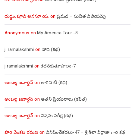
దుద్దుంపూడి అనసూ య.
on
ప్రమద – సునీత విలియమ్స్
Anonymous
on
My America Tour -8
j. ramalakshmi
on
సోది (కథ)
j ramalakshmi
on
కథనకుతూహలం-7
అంబల్ల జనార్దన్
on
తాగని టీ (కథ)
అంబల్ల జనార్దన్
on
అతని ప్రియురాలు (కవిత)
అంబల్ల జనార్దన్
on
విషమ పరీక్ష (క‌థ‌)
హరి వెంకట రమణ
on
వినిపించేకథలు-47 – శ్రీ శీలా వీర్రాజు గారి కథ