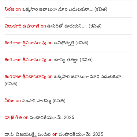
నీరజ
on
ఒక్కసారి జవాబుగా మారి ఎదుటకురా…. (కవిత)
చిలుకూరి ఉషారాణి
on
ఊపిరితో ఊదుకుని…… (కవిత)
శింగరాజు శ్రీనివాసరావు
on
ఉవిధోత్పత్తి (కవిత)
శింగరాజు శ్రీనివాసరావు
on
శూన్య తత్వం (కవిత)
శింగరాజు శ్రీనివాసరావు
on
ఒక్కసారి జవాబుగా మారి ఎదుటకురా….
(కవిత)
నీరజ
on
సంసారి సాలెమ్మ (కవిత)
డా||కె.గీత
on
సంపాదకీయం-మే, 2025
డా.పి. విజయలక్ష్మి పండిట్
on
సంపాదకీయం-మే, 2025