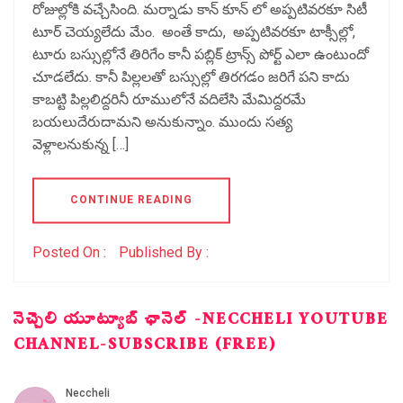
రోజుల్లోకి వచ్చేసింది. మర్నాడు కాన్ కూన్ లో అప్పటివరకూ సిటీ
టూర్ చెయ్యలేదు మేం. అంతే కాదు, అప్పటివరకూ టాక్సీల్లో,
టూరు బస్సుల్లోనే తిరిగేం కానీ పబ్లిక్ ట్రాన్స్ పోర్ట్ ఎలా ఉంటుందో
చూడలేదు. కానీ పిల్లలతో బస్సుల్లో తిరగడం జరిగే పని కాదు
కాబట్టి పిల్లలిద్దరినీ రూములోనే వదిలేసి మేమిద్దరమే
బయలుదేరుదామని అనుకున్నాం. ముందు సత్య
వెళ్లాలనుకున్న […]
CONTINUE READING
Posted On :
Published By :
నెచ్చెలి యూట్యూబ్ ఛానెల్ -NECCHELI YOUTUBE
CHANNEL-SUBSCRIBE (FREE)