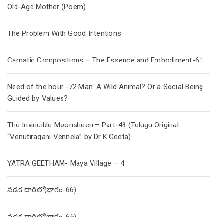
Old-Age Mother (Poem)
The Problem With Good Intentions
Carnatic Compositions – The Essence and Embodiment-61
Need of the hour -72 Man: A Wild Animal? Or a Social Being
Guided by Values?
The Invincible Moonsheen – Part-49 (Telugu Original
“Venutiragani Vennela” by Dr K.Geeta)
YATRA GEETHAM- Maya Village – 4
నడక దారిలో(భాగం-66)
నడక దారిలో(భాగం-65)