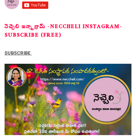
నెచ్చెలి ఇన్స్టాగ్రామ్ -NECCHELI INSTAGRAM-
SUBSCRIBE (FREE)
SUBSCRIBE