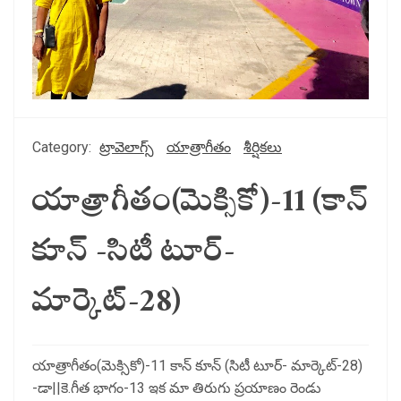
Category:
ట్రావెలాగ్స్
యాత్రాగీతం
శీర్షికలు
యాత్రాగీతం(మెక్సికో)-11 (కాన్
కూన్ -సిటీ టూర్-
మార్కెట్-28)
యాత్రాగీతం(మెక్సికో)-11 కాన్ కూన్ (సిటీ టూర్- మార్కెట్-28)
-డా||కె.గీత భాగం-13 ఇక మా తిరుగు ప్రయాణం రెండు