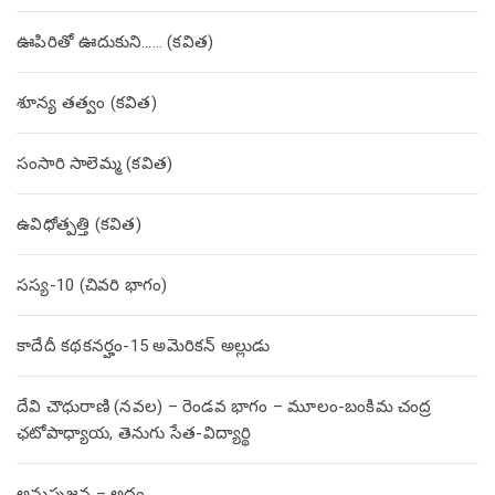
ఊపిరితో ఊదుకుని…… (కవిత)
శూన్య తత్వం (కవిత)
సంసారి సాలెమ్మ (కవిత)
ఉవిధోత్పత్తి (కవిత)
సస్య-10 (చివరి భాగం)
కాదేదీ కథకనర్హం-15 అమెరికన్ అల్లుడు
దేవి చౌధురాణి (నవల) – రెండవ భాగం – మూలం-బంకిమ చంద్ర
ఛటోపాధ్యాయ, తెనుగు సేత-విద్యార్థి
అనుసృజన – అద్దం