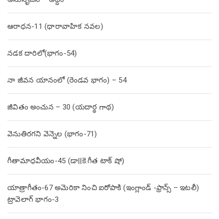
ఆరాధన-11 (ధారావాహిక నవల)
నడక దారిలో(భాగం-54)
నా జీవన యానంలో (రెండవ భాగం) – 54
జీవితం అంచున – 30 (యదార్థ గాథ)
వెనుతిరగని వెన్నెల (భాగం-71)
గీతామాధవీయం-45 (డా||కె.గీత టాక్ షో)
యాత్రాగీతం-67 అమెరికా నించి ఐరోపాకి (ఇంగ్లాండ్ -ఫ్రాన్స్ – ఇటలీ)
ట్రావెలాగ్ భాగం-3