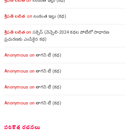
శ్రీపతి లలిత
on
లంకంత ఇల్లు (కథ)
శ్రీపతి లలిత.
on
లంకంత ఇల్లు (కథ)
శ్రీపతి లలిత
on
సక్సెస్ (నెచ్చెలి-2024 కథల పోటీలో సాధారణ
ప్రచురణకు ఎంపికైన కథ)
Anonymous
on
తాగని టీ (కథ)
Anonymous
on
తాగని టీ (కథ)
Anonymous
on
తాగని టీ (కథ)
Anonymous
on
తాగని టీ (కథ)
సరికొత్త రచనలు