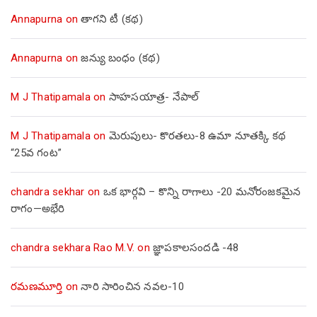
Annapurna
on
తాగని టీ (కథ)
Annapurna
on
జన్యు బంధం (కథ)
M J Thatipamala
on
సాహసయాత్ర- నేపాల్‌
M J Thatipamala
on
మెరుపులు- కొరతలు-8 ఉమా నూతక్కి కథ
“25వ గంట”
chandra sekhar
on
ఒక భార్గవి – కొన్ని రాగాలు -20 మనోరంజకమైన
రాగం—అభేరి
chandra sekhara Rao M.V.
on
జ్ఞాపకాలసందడి -48
రమణమూర్తి
on
నారి సారించిన నవల-10