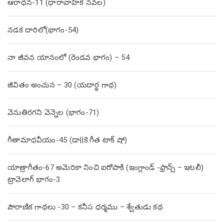
ఆరాధన-11 (ధారావాహిక నవల)
నడక దారిలో(భాగం-54)
నా జీవన యానంలో (రెండవ భాగం) – 54
జీవితం అంచున – 30 (యదార్థ గాథ)
వెనుతిరగని వెన్నెల (భాగం-71)
గీతామాధవీయం-45 (డా||కె.గీత టాక్ షో)
యాత్రాగీతం-67 అమెరికా నించి ఐరోపాకి (ఇంగ్లాండ్ -ఫ్రాన్స్ – ఇటలీ)
ట్రావెలాగ్ భాగం-3
పౌరాణిక గాథలు -30 – కనీస ధర్మము – శ్వేతుడు కథ