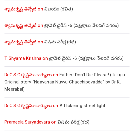
శ్యామకృష్ణ తెన్నేటి
on
విజయం (కవిత)
శ్యామకృష్ణ తెన్నేటి
on
ట్రావెల్ డైరీస్ -6 (నక్షత్రాలు నేలదిగే నగరం)
శ్యామకృష్ణ తెన్నేటి
on
విషమ పరీక్ష (క‌థ‌)
T Shyama Krishna
on
ట్రావెల్ డైరీస్ -6 (నక్షత్రాలు నేలదిగే నగరం)
Dr.C.S.G.కృష్ణమాచార్యులు
on
Father! Don’t Die Please! (Telugu
Original story “Naayanaa Nuvvu Chacchipovadde” by Dr K.
Meerabai)
Dr.C.S.G.కృష్ణమాచార్యులు
on
A flickering street light
Prameela Suryadevara
on
విషమ పరీక్ష (క‌థ‌)