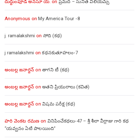
దుద్దుంపూడి అనసూ య.
on
ప్రమద – సునీత విలియమ్స్
Anonymous
on
My America Tour -8
j. ramalakshmi
on
సోది (కథ)
j ramalakshmi
on
కథనకుతూహలం-7
అంబల్ల జనార్దన్
on
తాగని టీ (కథ)
అంబల్ల జనార్దన్
on
అతని ప్రియురాలు (కవిత)
అంబల్ల జనార్దన్
on
విషమ పరీక్ష (క‌థ‌)
హరి వెంకట రమణ
on
వినిపించేకథలు-47 – శ్రీ శీలా వీర్రాజు గారి కథ
“యవ్వనం ఏటి పాలయింది”