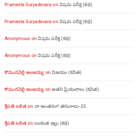
Prameela Suryadevara
on
విషమ పరీక్ష (క‌థ‌)
Prameela Suryadevara
on
విషమ పరీక్ష (క‌థ‌)
Anonymous
on
విషమ పరీక్ష (క‌థ‌)
Anonymous
on
విషమ పరీక్ష (క‌థ‌)
కొమురవెల్లి అంజయ్య
on
విజయం (కవిత)
కొమురవెల్లి అంజయ్య
on
అతని ప్రియురాలు (కవిత)
శ్రీపతి లలిత
on
నా అంతరంగ తరంగాలు-25
శ్రీపతి లలిత
on
లంకంత ఇల్లు (కథ)