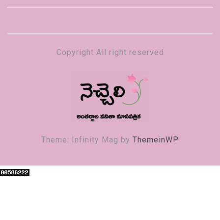
Copyright All right reserved
నెచ్చెలి
వనితా మాస పత్రిక
Theme: Infinity Mag by
ThemeinWP