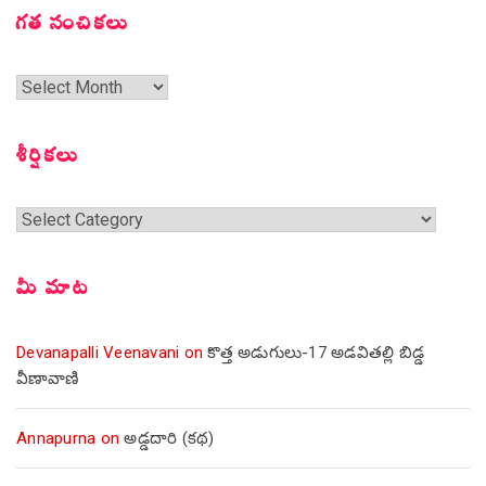
గత సంచికలు
గత
సంచికలు
శీర్షికలు
శీర్షికలు
మీ మాట
Devanapalli Veenavani
on
కొత్త అడుగులు-17 అడవితల్లి బిడ్డ
వీణావాణి
Annapurna
on
అడ్డదారి (కథ)