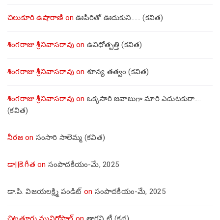
చిలుకూరి ఉషారాణి
on
ఊపిరితో ఊదుకుని…… (కవిత)
శింగరాజు శ్రీనివాసరావు
on
ఉవిధోత్పత్తి (కవిత)
శింగరాజు శ్రీనివాసరావు
on
శూన్య తత్వం (కవిత)
శింగరాజు శ్రీనివాసరావు
on
ఒక్కసారి జవాబుగా మారి ఎదుటకురా….
(కవిత)
నీరజ
on
సంసారి సాలెమ్మ (కవిత)
డా||కె.గీత
on
సంపాదకీయం-మే, 2025
డా.పి. విజయలక్ష్మి పండిట్
on
సంపాదకీయం-మే, 2025
చిట్టత్తూరు మునిగోపాల్
on
తాగని టీ (కథ)