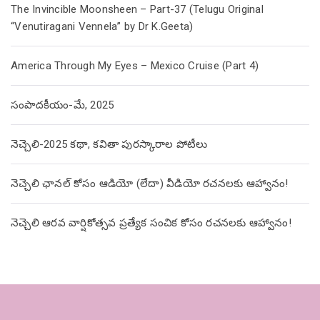
The Invincible Moonsheen – Part-37 (Telugu Original
“Venutiragani Vennela” by Dr K.Geeta)
America Through My Eyes – Mexico Cruise (Part 4)
సంపాదకీయం-మే, 2025
నెచ్చెలి-2025 కథా, కవితా పురస్కారాల పోటీలు
నెచ్చెలి ఛానల్ కోసం ఆడియో (లేదా) వీడియో రచనలకు ఆహ్వానం!
నెచ్చెలి ఆరవ వార్షికోత్సవ ప్రత్యేక సంచిక కోసం రచనలకు ఆహ్వానం!