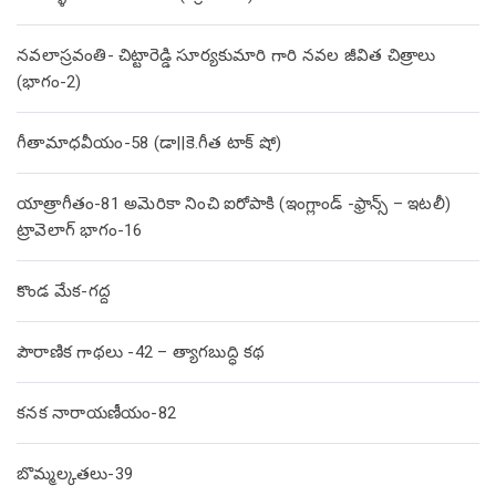
నవలాస్రవంతి- చిట్టారెడ్డి సూర్యకుమారి గారి నవల జీవిత చిత్రాలు
(భాగం-2)
గీతామాధవీయం-58 (డా||కె.గీత టాక్ షో)
యాత్రాగీతం-81 అమెరికా నించి ఐరోపాకి (ఇంగ్లాండ్ -ఫ్రాన్స్ – ఇటలీ)
ట్రావెలాగ్ భాగం-16
కొండ మేక-గద్ద
పౌరాణిక గాథలు -42 – త్యాగబుద్ధి కథ
కనక నారాయణీయం-82
బొమ్మల్కతలు-39