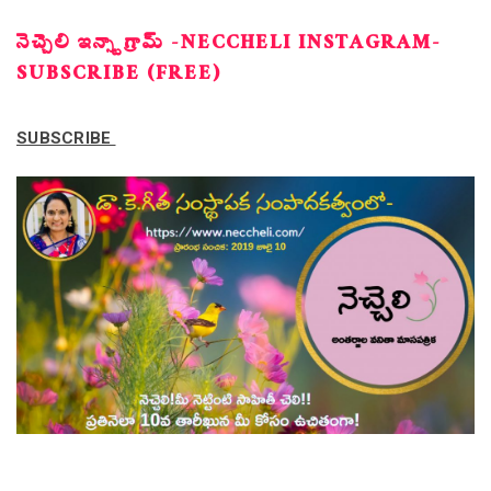
నెచ్చెలి ఇన్స్టాగ్రామ్ -NECCHELI INSTAGRAM-
SUBSCRIBE (FREE)
SUBSCRIBE