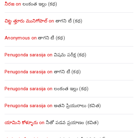
నీరజ
on
లంకంత ఇల్లు (కథ)
చిట్ట త్తూరు మునిగోపాల్
on
తాగని టీ (కథ)
Anonymous
on
తాగని టీ (కథ)
Penugonda sarasija
on
విషమ పరీక్ష (క‌థ‌)
Penugonda sarasija
on
తాగని టీ (కథ)
Penugonda sarasija
on
లంకంత ఇల్లు (కథ)
Penugonda sarasija
on
అతని ప్రియురాలు (కవిత)
యామిని కోళ్ళూరు
on
నీతో పడవ ప్రయాణం (కవిత)