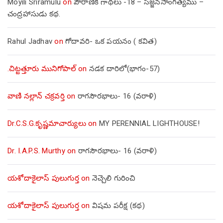
Moyili Sriramulu
on
పౌరాణిక గాథలు -18 – సజ్జనసాంగత్యము –
చంద్రహాసుడు కథ.
Rahul Jadhav
on
గోదావరి- ఒక పయనం ( కవిత)
.చిట్టత్తూరు మునిగోపాల్
on
నడక దారిలో(భాగం-57)
వాణి నల్లాన్ చక్రవర్తి
on
రాగసౌరభాలు- 16 (వరాళి)
Dr.C.S.G.కృష్ణమాచార్యులు
on
MY PERENNIAL LIGHTHOUSE!
Dr. I.A.P.S. Murthy
on
రాగసౌరభాలు- 16 (వరాళి)
యశోదాకైలాస్ పులుగుర్త
on
నెచ్చెలి గురించి
యశోదాకైలాస్ పులుగుర్త
on
విషమ పరీక్ష (క‌థ‌)