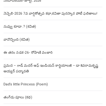
సంపాదకీయం-జూలై, 2026
నెచ్చెలి-2026 7వ వార్షికోత్సవ కథా,కవితా పురస్కార పోటీ ఫలితాలు!
నువ్వు కూడా..? (కవిత)
వానొచ్చింది (కవిత)
ఈ తరం నడక-26- రోహిణి వంజారి
ప్రమద – గాడ్ మదర్ ఆఫ్ ఇండియన్ కార్డియాలజీ – డా.శివరామకృష్ణ
అయ్యర్ పద్మావతి
Dad’s little Princess (Poem)
తంగేడు పూలు (క‌థ‌)