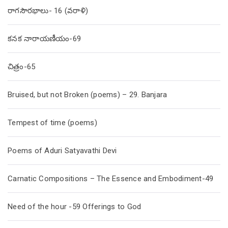
రాగసౌరభాలు- 16 (వరాళి)
కనక నారాయణీయం-69
చిత్రం-65
Bruised, but not Broken (poems) – 29. Banjara
Tempest of time (poems)
Poems of Aduri Satyavathi Devi
Carnatic Compositions – The Essence and Embodiment-49
Need of the hour -59 Offerings to God