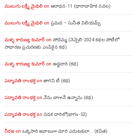
ములుగు లక్ష్మీ మైథిలి
on
ఆరాధన-11 (ధారావాహిక నవల)
ములుగు లక్ష్మీ మైథిలి
on
ప్రమద – సునీత విలియమ్స్
మళ్ళ కారుణ్య కుమార్
on
సోదెమ్మ (నెచ్చెలి-2024 కథల పోటీలో
సాధారణ ప్రచురణకు ఎంపికైన కథ)
మళ్ళ కారుణ్య కుమార్
on
అడ్డదారి (కథ)
పద్మావతి రాంభక్త
on
తాగని టీ (కథ)
పద్మావతి రాంభక్త
on
నేను బాగానే ఉన్నాను (క‌థ‌)
పద్మావతి రాంభక్త
on
నడక దారిలో(భాగం-52)
నీరజ
on
ఒక్కసారి జవాబుగా మారి ఎదుటకురా…. (కవిత)