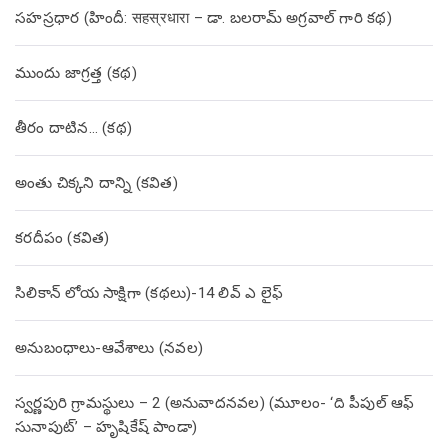
సహస్రధార (హిందీ: सहस्रधारा – డా. బలరామ్ అగ్రవాల్ గారి కథ)
ముందు జాగ్రత్త (క‌థ‌)
తీరం దాటిన… (క‌థ‌)
అంతు చిక్కని దాన్ని (కవిత)
కరదీపం (కవిత)
సిలికాన్ లోయ సాక్షిగా (కథలు)-14 లివ్ ఎ లైఫ్
అనుబంధాలు-ఆవేశాలు (నవల)
స్వర్ణపురి గ్రామస్థులు – 2 (అనువాదనవల) (మూలం- ‘ది పీపుల్ ఆఫ్
సునాపుట్’ – హృషికేష్ పాండా)