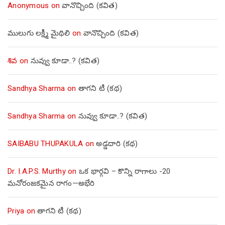
Anonymous
on
వానొచ్చింది (కవిత)
ములుగు లక్ష్మీ మైథిలి
on
వానొచ్చింది (కవిత)
శివ
on
నువ్వు కూడా..? (కవిత)
Sandhya Sharma
on
తాగని టీ (కథ)
Sandhya Sharma
on
నువ్వు కూడా..? (కవిత)
SAIBABU THUPAKULA
on
అడ్డదారి (కథ)
Dr. I.A.P.S. Murthy
on
ఒక భార్గవి – కొన్ని రాగాలు -20
మనోరంజకమైన రాగం—అభేరి
Priya
on
తాగని టీ (కథ)