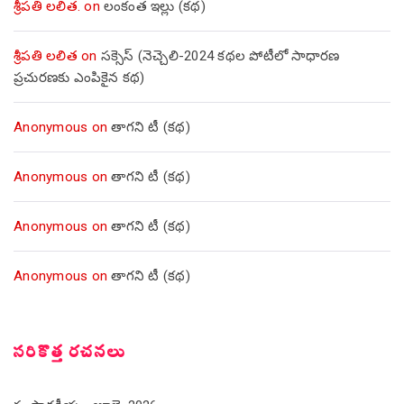
శ్రీపతి లలిత.
on
లంకంత ఇల్లు (కథ)
శ్రీపతి లలిత
on
సక్సెస్ (నెచ్చెలి-2024 కథల పోటీలో సాధారణ
ప్రచురణకు ఎంపికైన కథ)
Anonymous
on
తాగని టీ (కథ)
Anonymous
on
తాగని టీ (కథ)
Anonymous
on
తాగని టీ (కథ)
Anonymous
on
తాగని టీ (కథ)
సరికొత్త రచనలు