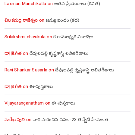
Laxman Manchikatla
on
అతని ప్రియురాలు (కవిత)
చిలకమర్రి రాజేశ్వరి
on
జన్యు బంధం (కథ)
Srilakshmi chivukula
on
కె.రామలక్ష్మికి నివాళిగా
డా||కె.గీత
on
దేవులపల్లి కృష్ణశాస్త్రి లలితగీతాలు
Ravi Shankar Susarla
on
దేవులపల్లి కృష్ణశాస్త్రి లలితగీతాలు
డా||కె.గీత
on
ఈ-పుస్తకాలు
Vijayaranganatham
on
ఈ-పుస్తకాలు
సురేఖ పులి
on
నారి సారించిన నవల-23 తెన్నేటి హేమలత