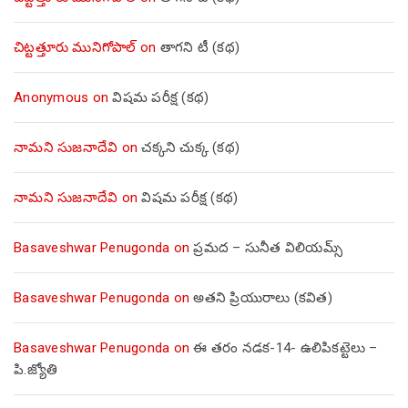
చిట్టత్తూరు మునిగోపాల్
on
తాగని టీ (కథ)
Anonymous
on
విషమ పరీక్ష (క‌థ‌)
నామని సుజనాదేవి
on
చక్కని చుక్క (కథ)
నామని సుజనాదేవి
on
విషమ పరీక్ష (క‌థ‌)
Basaveshwar Penugonda
on
ప్రమద – సునీత విలియమ్స్
Basaveshwar Penugonda
on
అతని ప్రియురాలు (కవిత)
Basaveshwar Penugonda
on
ఈ తరం నడక-14- ఉలిపికట్టెలు –
పి.జ్యోతి