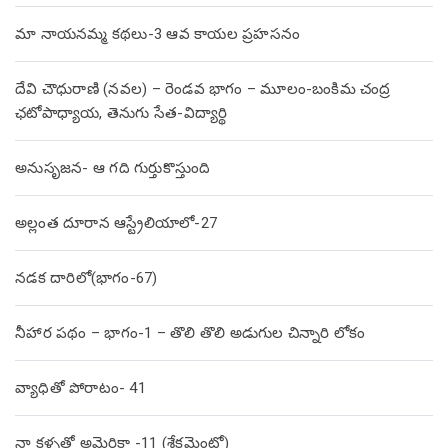
మా నాయనమ్మ కథలు-3 ఆవ కాయల ప్రహసనం
దేవి చౌధురాణి (నవల) – రెండవ భాగం – మూలం-బంకిమ చంద్ర
ఛటోపాధ్యాయ, తెనుగు సేత-విద్యార్థి
అనుసృజన- ఆ గది గుర్తుకొస్తుంది
అల్లంత దూరాన ఆస్ట్రేలియాలో-27
నడక దారిలో(భాగం-67)
నీహార పథం – భాగం-1 – తొలి తొలి అడుగుల చిన్నారి లోకం
వ్యాధితో పోరాటం- 41
నా కళ్ళతో అమెరికా -11 (శేక్రమెంటో)