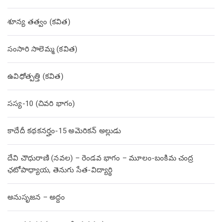
శూన్య తత్వం (కవిత)
సంసారి సాలెమ్మ (కవిత)
ఉవిధోత్పత్తి (కవిత)
సస్య-10 (చివరి భాగం)
కాదేదీ కథకనర్హం-15 అమెరికన్ అల్లుడు
దేవి చౌధురాణి (నవల) – రెండవ భాగం – మూలం-బంకిమ చంద్ర
ఛటోపాధ్యాయ, తెనుగు సేత-విద్యార్థి
అనుసృజన – అద్దం