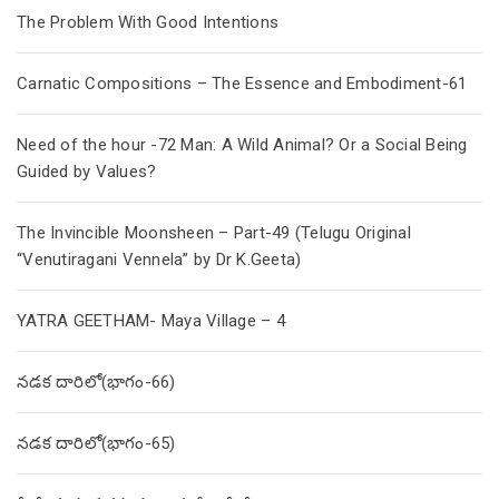
The Problem With Good Intentions
Carnatic Compositions – The Essence and Embodiment-61
Need of the hour -72 Man: A Wild Animal? Or a Social Being
Guided by Values?
The Invincible Moonsheen – Part-49 (Telugu Original
“Venutiragani Vennela” by Dr K.Geeta)
YATRA GEETHAM- Maya Village – 4
నడక దారిలో(భాగం-66)
నడక దారిలో(భాగం-65)