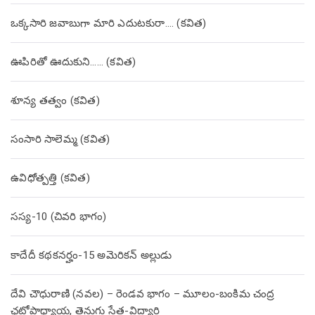
ఒక్కసారి జవాబుగా మారి ఎదుటకురా…. (కవిత)
ఊపిరితో ఊదుకుని…… (కవిత)
శూన్య తత్వం (కవిత)
సంసారి సాలెమ్మ (కవిత)
ఉవిధోత్పత్తి (కవిత)
సస్య-10 (చివరి భాగం)
కాదేదీ కథకనర్హం-15 అమెరికన్ అల్లుడు
దేవి చౌధురాణి (నవల) – రెండవ భాగం – మూలం-బంకిమ చంద్ర
ఛటోపాధ్యాయ, తెనుగు సేత-విద్యార్థి