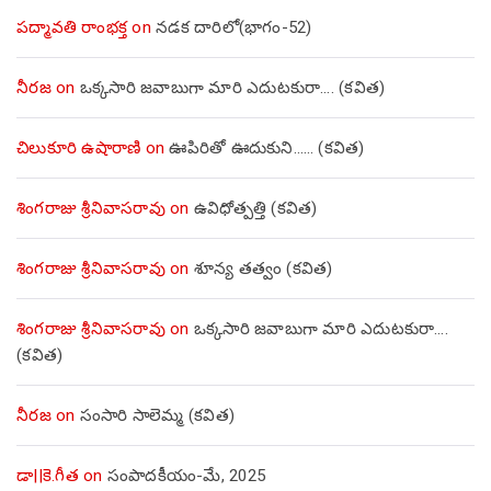
పద్మావతి రాంభక్త
on
నడక దారిలో(భాగం-52)
నీరజ
on
ఒక్కసారి జవాబుగా మారి ఎదుటకురా…. (కవిత)
చిలుకూరి ఉషారాణి
on
ఊపిరితో ఊదుకుని…… (కవిత)
శింగరాజు శ్రీనివాసరావు
on
ఉవిధోత్పత్తి (కవిత)
శింగరాజు శ్రీనివాసరావు
on
శూన్య తత్వం (కవిత)
శింగరాజు శ్రీనివాసరావు
on
ఒక్కసారి జవాబుగా మారి ఎదుటకురా….
(కవిత)
నీరజ
on
సంసారి సాలెమ్మ (కవిత)
డా||కె.గీత
on
సంపాదకీయం-మే, 2025