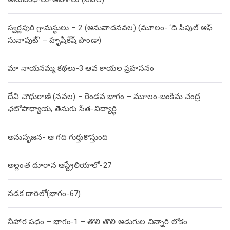
స్వర్ణపురి గ్రామస్థులు – 2 (అనువాదనవల) (మూలం- ‘ది పీపుల్ ఆఫ్
సునాపుట్’ – హృషికేష్ పాండా)
మా నాయనమ్మ కథలు-3 ఆవ కాయల ప్రహసనం
దేవి చౌధురాణి (నవల) – రెండవ భాగం – మూలం-బంకిమ చంద్ర
ఛటోపాధ్యాయ, తెనుగు సేత-విద్యార్థి
అనుసృజన- ఆ గది గుర్తుకొస్తుంది
అల్లంత దూరాన ఆస్ట్రేలియాలో-27
నడక దారిలో(భాగం-67)
నీహార పథం – భాగం-1 – తొలి తొలి అడుగుల చిన్నారి లోకం