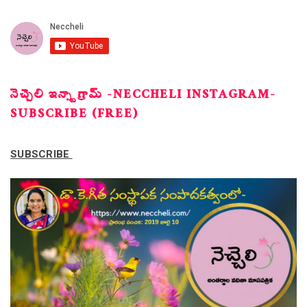
నెచ్చెలి ఇన్స్టాగ్రామ్ -NECCHELI INSTAGRAM-
SUBSCRIBE (FREE)
SUBSCRIBE