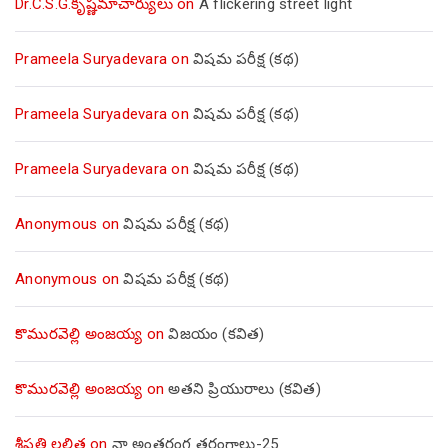
Dr.C.S.G.కృష్ణమాచార్యులు
on
A flickering street light
Prameela Suryadevara
on
విషమ పరీక్ష (క‌థ‌)
Prameela Suryadevara
on
విషమ పరీక్ష (క‌థ‌)
Prameela Suryadevara
on
విషమ పరీక్ష (క‌థ‌)
Anonymous
on
విషమ పరీక్ష (క‌థ‌)
Anonymous
on
విషమ పరీక్ష (క‌థ‌)
కొమురవెల్లి అంజయ్య
on
విజయం (కవిత)
కొమురవెల్లి అంజయ్య
on
అతని ప్రియురాలు (కవిత)
శ్రీపతి లలిత
on
నా అంతరంగ తరంగాలు-25