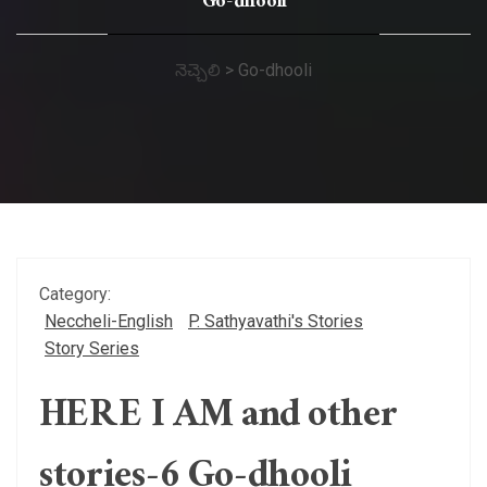
Go-dhooli
నెచ్చెలి
>
Go-dhooli
Category:
Neccheli-English
P. Sathyavathi's Stories
Story Series
HERE I AM and other
stories-6 Go-dhooli