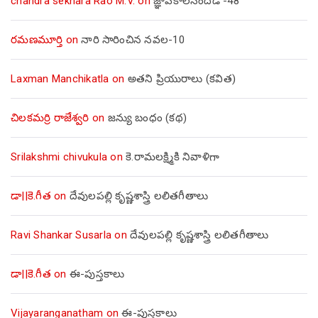
chandra sekhara Rao M.V.
on
జ్ఞాపకాలసందడి -48
రమణమూర్తి
on
నారి సారించిన నవల-10
Laxman Manchikatla
on
అతని ప్రియురాలు (కవిత)
చిలకమర్రి రాజేశ్వరి
on
జన్యు బంధం (కథ)
Srilakshmi chivukula
on
కె.రామలక్ష్మికి నివాళిగా
డా||కె.గీత
on
దేవులపల్లి కృష్ణశాస్త్రి లలితగీతాలు
Ravi Shankar Susarla
on
దేవులపల్లి కృష్ణశాస్త్రి లలితగీతాలు
డా||కె.గీత
on
ఈ-పుస్తకాలు
Vijayaranganatham
on
ఈ-పుస్తకాలు