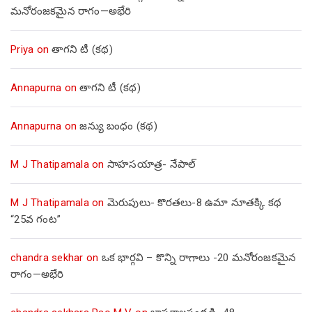
మనోరంజకమైన రాగం—అభేరి
Priya
on
తాగని టీ (కథ)
Annapurna
on
తాగని టీ (కథ)
Annapurna
on
జన్యు బంధం (కథ)
M J Thatipamala
on
సాహసయాత్ర- నేపాల్‌
M J Thatipamala
on
మెరుపులు- కొరతలు-8 ఉమా నూతక్కి కథ
“25వ గంట”
chandra sekhar
on
ఒక భార్గవి – కొన్ని రాగాలు -20 మనోరంజకమైన
రాగం—అభేరి