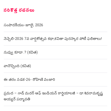
సరికొత్త రచనలు
సంపాదకీయం-జూలై, 2026
నెచ్చెలి-2026 7వ వార్షికోత్సవ కథా,కవితా పురస్కార పోటీ ఫలితాలు!
నువ్వు కూడా..? (కవిత)
వానొచ్చింది (కవిత)
ఈ తరం నడక-26- రోహిణి వంజారి
ప్రమద – గాడ్ మదర్ ఆఫ్ ఇండియన్ కార్డియాలజీ – డా.శివరామకృష్ణ
అయ్యర్ పద్మావతి