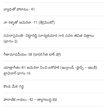
వ్యాధితో పోరాటం- 41
నా కళ్ళతో అమెరికా -11 (శేక్రమెంటో)
నవలాస్రవంతి- చిట్టారెడ్డి సూర్యకుమారి గారి నవల జీవిత చిత్రాలు
(భాగం-2)
గీతామాధవీయం-58 (డా||కె.గీత టాక్ షో)
యాత్రాగీతం-81 అమెరికా నించి ఐరోపాకి (ఇంగ్లాండ్ -ఫ్రాన్స్ – ఇటలీ)
ట్రావెలాగ్ భాగం-16
కొండ మేక-గద్ద
పౌరాణిక గాథలు -42 – త్యాగబుద్ధి కథ