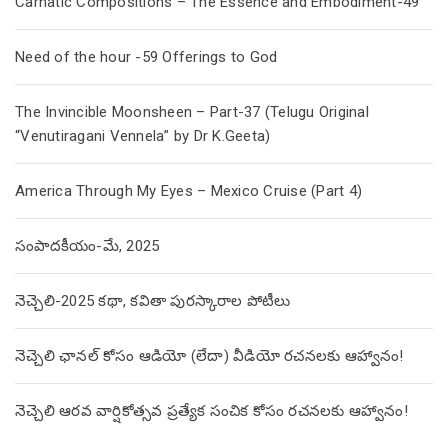
Carnatic Compositions – The Essence and Embodiment-49
Need of the hour -59 Offerings to God
The Invincible Moonsheen – Part-37 (Telugu Original
“Venutiragani Vennela” by Dr K.Geeta)
America Through My Eyes – Mexico Cruise (Part 4)
సంపాదకీయం-మే, 2025
నెచ్చెలి-2025 కథా, కవితా పురస్కారాల పోటీలు
నెచ్చెలి ఛానల్ కోసం ఆడియో (లేదా) వీడియో రచనలకు ఆహ్వానం!
నెచ్చెలి ఆరవ వార్షికోత్సవ ప్రత్యేక సంచిక కోసం రచనలకు ఆహ్వానం!