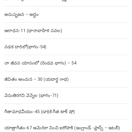
అనుసృజన – అద్దం
ఆరాధన-11 (ధారావాహిక నవల)
నడక దారిలో(భాగం-54)
నా జీవన యానంలో (రెండవ భాగం) – 54
జీవితం అంచున – 30 (యదార్థ గాథ)
వెనుతిరగని వెన్నెల (భాగం-71)
గీతామాధవీయం-45 (డా||కె.గీత టాక్ షో)
యాత్రాగీతం-67 అమెరికా నించి ఐరోపాకి (ఇంగ్లాండ్ -ఫ్రాన్స్ – ఇటలీ)