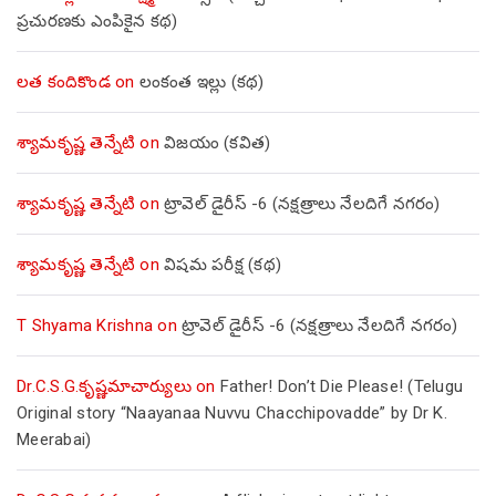
ప్రచురణకు ఎంపికైన కథ)
లత కందికొండ
on
లంకంత ఇల్లు (కథ)
శ్యామకృష్ణ తెన్నేటి
on
విజయం (కవిత)
శ్యామకృష్ణ తెన్నేటి
on
ట్రావెల్ డైరీస్ -6 (నక్షత్రాలు నేలదిగే నగరం)
శ్యామకృష్ణ తెన్నేటి
on
విషమ పరీక్ష (క‌థ‌)
T Shyama Krishna
on
ట్రావెల్ డైరీస్ -6 (నక్షత్రాలు నేలదిగే నగరం)
Dr.C.S.G.కృష్ణమాచార్యులు
on
Father! Don’t Die Please! (Telugu
Original story “Naayanaa Nuvvu Chacchipovadde” by Dr K.
Meerabai)