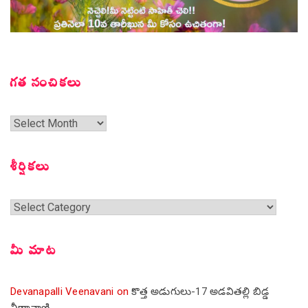
గత సంచికలు
గత
సంచికలు
శీర్షికలు
శీర్షికలు
మీ మాట
Devanapalli Veenavani
on
కొత్త అడుగులు-17 అడవితల్లి బిడ్డ
వీణావాణి