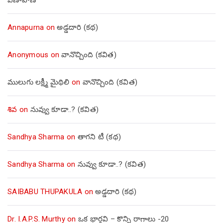
Annapurna
on
అడ్డదారి (కథ)
Anonymous
on
వానొచ్చింది (కవిత)
ములుగు లక్ష్మీ మైథిలి
on
వానొచ్చింది (కవిత)
శివ
on
నువ్వు కూడా..? (కవిత)
Sandhya Sharma
on
తాగని టీ (కథ)
Sandhya Sharma
on
నువ్వు కూడా..? (కవిత)
SAIBABU THUPAKULA
on
అడ్డదారి (కథ)
Dr. I.A.P.S. Murthy
on
ఒక భార్గవి – కొన్ని రాగాలు -20