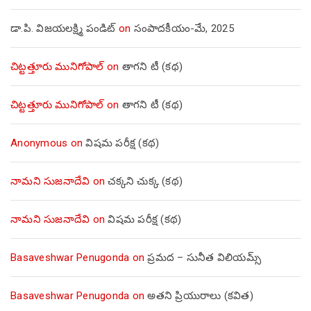
డా.పి. విజయలక్ష్మి పండిట్
on
సంపాదకీయం-మే, 2025
చిట్టత్తూరు మునిగోపాల్
on
తాగని టీ (కథ)
చిట్టత్తూరు మునిగోపాల్
on
తాగని టీ (కథ)
Anonymous
on
విషమ పరీక్ష (క‌థ‌)
నామని సుజనాదేవి
on
చక్కని చుక్క (కథ)
నామని సుజనాదేవి
on
విషమ పరీక్ష (క‌థ‌)
Basaveshwar Penugonda
on
ప్రమద – సునీత విలియమ్స్
Basaveshwar Penugonda
on
అతని ప్రియురాలు (కవిత)