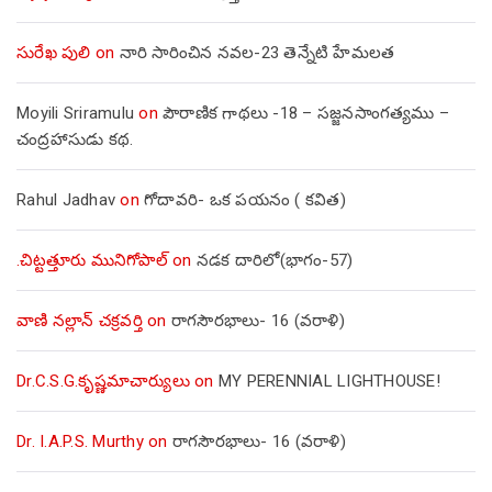
సురేఖ పులి
on
నారి సారించిన నవల-23 తెన్నేటి హేమలత
Moyili Sriramulu
on
పౌరాణిక గాథలు -18 – సజ్జనసాంగత్యము –
చంద్రహాసుడు కథ.
Rahul Jadhav
on
గోదావరి- ఒక పయనం ( కవిత)
.చిట్టత్తూరు మునిగోపాల్
on
నడక దారిలో(భాగం-57)
వాణి నల్లాన్ చక్రవర్తి
on
రాగసౌరభాలు- 16 (వరాళి)
Dr.C.S.G.కృష్ణమాచార్యులు
on
MY PERENNIAL LIGHTHOUSE!
Dr. I.A.P.S. Murthy
on
రాగసౌరభాలు- 16 (వరాళి)