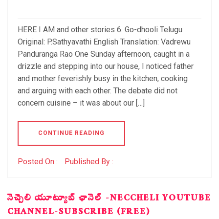
HERE I AM and other stories 6. Go-dhooli Telugu
Original: P.Sathyavathi English Translation: Vadrewu
Panduranga Rao One Sunday afternoon, caught in a
drizzle and stepping into our house, I noticed father
and mother feverishly busy in the kitchen, cooking
and arguing with each other. The debate did not
concern cuisine – it was about our […]
CONTINUE READING
Posted On :
Published By :
నెచ్చెలి యూట్యూబ్ ఛానెల్ -NECCHELI YOUTUBE
CHANNEL-SUBSCRIBE (FREE)