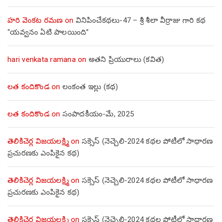
హరి వెంకట రమణ
on
వినిపించేకథలు-47 – శ్రీ శీలా వీర్రాజు గారి కథ
“యవ్వనం ఏటి పాలయింది”
hari venkata ramana
on
అతని ప్రియురాలు (కవిత)
లత కందికొండ
on
లంకంత ఇల్లు (కథ)
లత కందికొండ
on
సంపాదకీయం-మే, 2025
తెలికిచెర్ల విజయలక్ష్మి
on
సక్సెస్ (నెచ్చెలి-2024 కథల పోటీలో సాధారణ
ప్రచురణకు ఎంపికైన కథ)
తెలికిచెర్ల విజయలక్ష్మి
on
సక్సెస్ (నెచ్చెలి-2024 కథల పోటీలో సాధారణ
ప్రచురణకు ఎంపికైన కథ)
తెలికిచెర్ల విజయలక్ష్మి
on
సక్సెస్ (నెచ్చెలి-2024 కథల పోటీలో సాధారణ