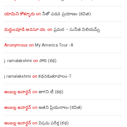
యామిని కోళ్ళూరు
on
నీతో పడవ ప్రయాణం (కవిత)
దుద్దుంపూడి అనసూ య.
on
ప్రమద – సునీత విలియమ్స్
Anonymous
on
My America Tour -8
j. ramalakshmi
on
సోది (కథ)
j ramalakshmi
on
కథనకుతూహలం-7
అంబల్ల జనార్దన్
on
తాగని టీ (కథ)
అంబల్ల జనార్దన్
on
అతని ప్రియురాలు (కవిత)
అంబల్ల జనార్దన్
on
విషమ పరీక్ష (క‌థ‌)