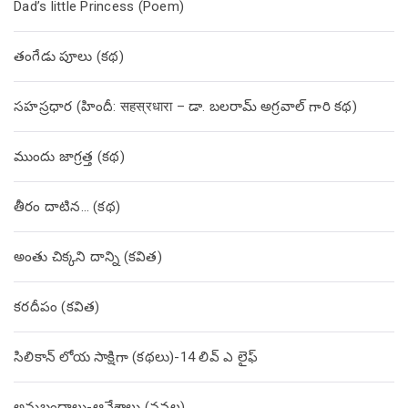
Dad’s little Princess (Poem)
తంగేడు పూలు (క‌థ‌)
సహస్రధార (హిందీ: सहस्रधारा – డా. బలరామ్ అగ్రవాల్ గారి కథ)
ముందు జాగ్రత్త (క‌థ‌)
తీరం దాటిన… (క‌థ‌)
అంతు చిక్కని దాన్ని (కవిత)
కరదీపం (కవిత)
సిలికాన్ లోయ సాక్షిగా (కథలు)-14 లివ్ ఎ లైఫ్
అనుబంధాలు-ఆవేశాలు (నవల)