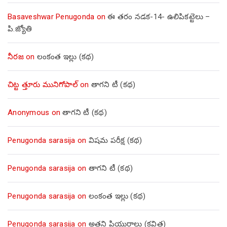
Basaveshwar Penugonda
on
ఈ తరం నడక-14- ఉలిపికట్టెలు –
పి.జ్యోతి
నీరజ
on
లంకంత ఇల్లు (కథ)
చిట్ట త్తూరు మునిగోపాల్
on
తాగని టీ (కథ)
Anonymous
on
తాగని టీ (కథ)
Penugonda sarasija
on
విషమ పరీక్ష (క‌థ‌)
Penugonda sarasija
on
తాగని టీ (కథ)
Penugonda sarasija
on
లంకంత ఇల్లు (కథ)
Penugonda sarasija
on
అతని ప్రియురాలు (కవిత)