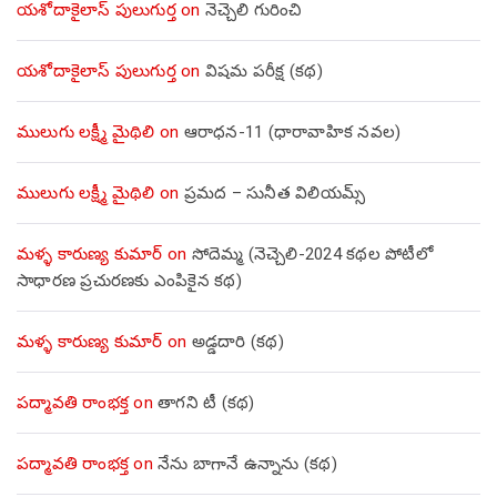
యశోదాకైలాస్ పులుగుర్త
on
నెచ్చెలి గురించి
యశోదాకైలాస్ పులుగుర్త
on
విషమ పరీక్ష (క‌థ‌)
ములుగు లక్ష్మీ మైథిలి
on
ఆరాధన-11 (ధారావాహిక నవల)
ములుగు లక్ష్మీ మైథిలి
on
ప్రమద – సునీత విలియమ్స్
మళ్ళ కారుణ్య కుమార్
on
సోదెమ్మ (నెచ్చెలి-2024 కథల పోటీలో
సాధారణ ప్రచురణకు ఎంపికైన కథ)
మళ్ళ కారుణ్య కుమార్
on
అడ్డదారి (కథ)
పద్మావతి రాంభక్త
on
తాగని టీ (కథ)
పద్మావతి రాంభక్త
on
నేను బాగానే ఉన్నాను (క‌థ‌)