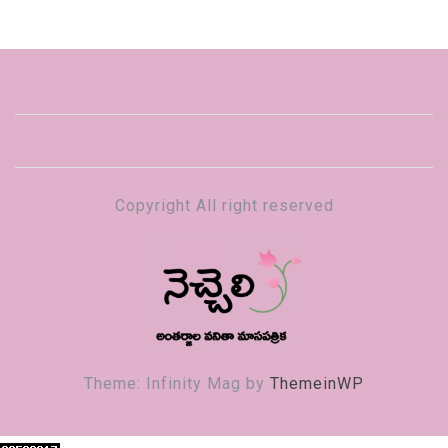
Copyright All right reserved
నెచ్చెలి
వనితా మాస పత్రిక
Theme: Infinity Mag by
ThemeinWP