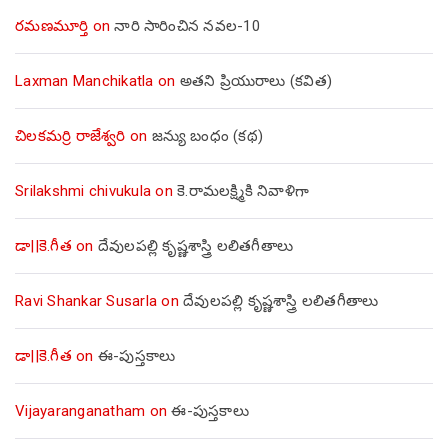
రమణమూర్తి
on
నారి సారించిన నవల-10
Laxman Manchikatla
on
అతని ప్రియురాలు (కవిత)
చిలకమర్రి రాజేశ్వరి
on
జన్యు బంధం (కథ)
Srilakshmi chivukula
on
కె.రామలక్ష్మికి నివాళిగా
డా||కె.గీత
on
దేవులపల్లి కృష్ణశాస్త్రి లలితగీతాలు
Ravi Shankar Susarla
on
దేవులపల్లి కృష్ణశాస్త్రి లలితగీతాలు
డా||కె.గీత
on
ఈ-పుస్తకాలు
Vijayaranganatham
on
ఈ-పుస్తకాలు