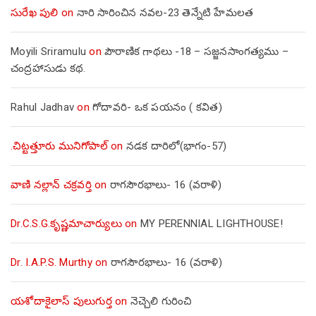
సురేఖ పులి
on
నారి సారించిన నవల-23 తెన్నేటి హేమలత
Moyili Sriramulu
on
పౌరాణిక గాథలు -18 – సజ్జనసాంగత్యము –
చంద్రహాసుడు కథ.
Rahul Jadhav
on
గోదావరి- ఒక పయనం ( కవిత)
.చిట్టత్తూరు మునిగోపాల్
on
నడక దారిలో(భాగం-57)
వాణి నల్లాన్ చక్రవర్తి
on
రాగసౌరభాలు- 16 (వరాళి)
Dr.C.S.G.కృష్ణమాచార్యులు
on
MY PERENNIAL LIGHTHOUSE!
Dr. I.A.P.S. Murthy
on
రాగసౌరభాలు- 16 (వరాళి)
యశోదాకైలాస్ పులుగుర్త
on
నెచ్చెలి గురించి