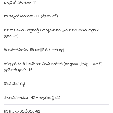
వ్యాధితో పోరాటం- 41
నా కళ్ళతో అమెరికా -11 (శేక్రమెంటో)
నవలాస్రవంతి- చిట్టారెడ్డి సూర్యకుమారి గారి నవల జీవిత చిత్రాలు
(భాగం-2)
గీతామాధవీయం-58 (డా||కె.గీత టాక్ షో)
యాత్రాగీతం-81 అమెరికా నించి ఐరోపాకి (ఇంగ్లాండ్ -ఫ్రాన్స్ – ఇటలీ)
ట్రావెలాగ్ భాగం-16
కొండ మేక-గద్ద
పౌరాణిక గాథలు -42 – త్యాగబుద్ధి కథ
కనక నారాయణీయం-82