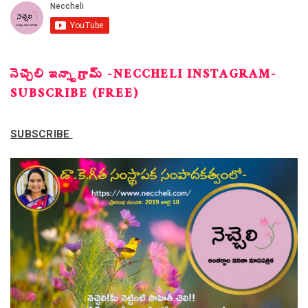
నెచ్చెలి ఇన్స్టాగ్రామ్ -NECCHELI INSTAGRAM-
SUBSCRIBE (FREE)
SUBSCRIBE