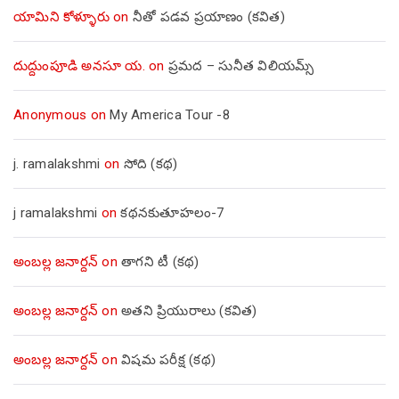
యామిని కోళ్ళూరు
on
నీతో పడవ ప్రయాణం (కవిత)
దుద్దుంపూడి అనసూ య.
on
ప్రమద – సునీత విలియమ్స్
Anonymous
on
My America Tour -8
j. ramalakshmi
on
సోది (కథ)
j ramalakshmi
on
కథనకుతూహలం-7
అంబల్ల జనార్దన్
on
తాగని టీ (కథ)
అంబల్ల జనార్దన్
on
అతని ప్రియురాలు (కవిత)
అంబల్ల జనార్దన్
on
విషమ పరీక్ష (క‌థ‌)