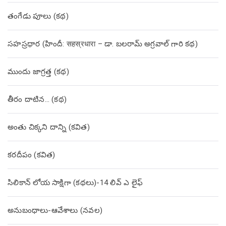
తంగేడు పూలు (క‌థ‌)
సహస్రధార (హిందీ: सहस्रधारा – డా. బలరామ్ అగ్రవాల్ గారి కథ)
ముందు జాగ్రత్త (క‌థ‌)
తీరం దాటిన… (క‌థ‌)
అంతు చిక్కని దాన్ని (కవిత)
కరదీపం (కవిత)
సిలికాన్ లోయ సాక్షిగా (కథలు)-14 లివ్ ఎ లైఫ్
అనుబంధాలు-ఆవేశాలు (నవల)