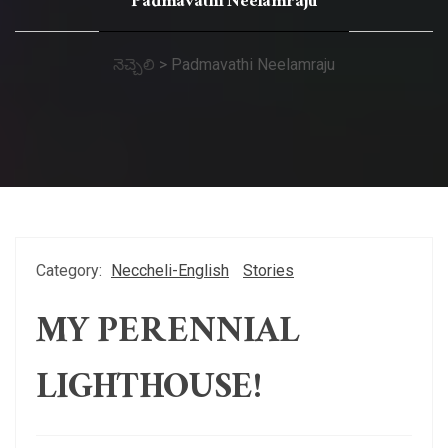
Padmavathi Neelamraju
నెచ్చెలి
>
Padmavathi Neelamraju
Category:
Neccheli-English
Stories
MY PERENNIAL
LIGHTHOUSE!