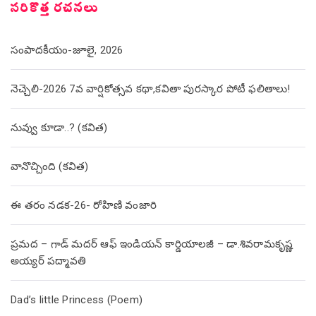
సరికొత్త రచనలు
సంపాదకీయం-జూలై, 2026
నెచ్చెలి-2026 7వ వార్షికోత్సవ కథా,కవితా పురస్కార పోటీ ఫలితాలు!
నువ్వు కూడా..? (కవిత)
వానొచ్చింది (కవిత)
ఈ తరం నడక-26- రోహిణి వంజారి
ప్రమద – గాడ్ మదర్ ఆఫ్ ఇండియన్ కార్డియాలజీ – డా.శివరామకృష్ణ
అయ్యర్ పద్మావతి
Dad’s little Princess (Poem)