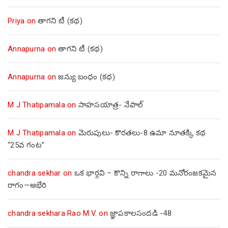
Priya
on
తాగని టీ (కథ)
Annapurna
on
తాగని టీ (కథ)
Annapurna
on
జన్యు బంధం (కథ)
M J Thatipamala
on
సాహసయాత్ర- నేపాల్‌
M J Thatipamala
on
మెరుపులు- కొరతలు-8 ఉమా నూతక్కి కథ
“25వ గంట”
chandra sekhar
on
ఒక భార్గవి – కొన్ని రాగాలు -20 మనోరంజకమైన
రాగం—అభేరి
chandra sekhara Rao M.V.
on
జ్ఞాపకాలసందడి -48