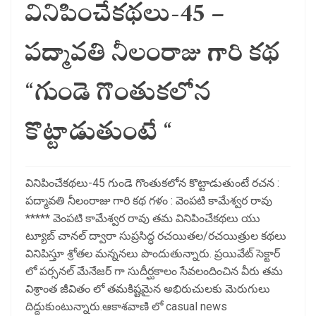
వినిపించేకథలు-45 –
పద్మావతి నీలంరాజు గారి కథ
“గుండె గొంతుకలోన
కొట్టాడుతుంటే “
వినిపించేకథలు-45 గుండె గొంతుకలోన కొట్టాడుతుంటే రచన :
పద్మావతి నీలంరాజు గారి కథ గళం : వెంపటి కామేశ్వర రావు
***** వెంపటి కామేశ్వర రావు తమ వినిపించేకథలు యు
ట్యూబ్ చానల్ ద్వారా సుప్రసిద్ధ రచయితల/రచయిత్రుల కథలు
వినిపిస్తూ శ్రోతల మన్ననలు పొందుతున్నారు. ప్రయివేట్ సెక్టార్
లో పర్సనల్ మేనేజర్ గా సుదీర్ఘకాలం సేవలందించిన వీరు తమ
విశ్రాంత జీవితం లో తమకిష్టమైన అభిరుచులకు మెరుగులు
దిద్దుకుంటున్నారు.ఆకాశవాణి లో casual news