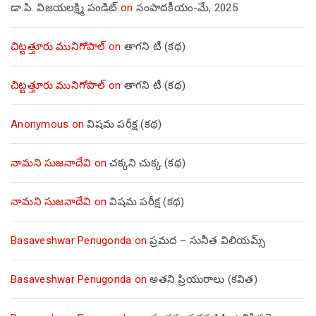
డా.పి. విజయలక్ష్మి పండిట్
on
సంపాదకీయం-మే, 2025
చిట్టత్తూరు మునిగోపాల్
on
తాగని టీ (కథ)
చిట్టత్తూరు మునిగోపాల్
on
తాగని టీ (కథ)
Anonymous
on
విషమ పరీక్ష (క‌థ‌)
నామని సుజనాదేవి
on
చక్కని చుక్క (కథ)
నామని సుజనాదేవి
on
విషమ పరీక్ష (క‌థ‌)
Basaveshwar Penugonda
on
ప్రమద – సునీత విలియమ్స్
Basaveshwar Penugonda
on
అతని ప్రియురాలు (కవిత)