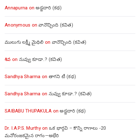
Annapurna
on
అడ్డదారి (కథ)
Anonymous
on
వానొచ్చింది (కవిత)
ములుగు లక్ష్మీ మైథిలి
on
వానొచ్చింది (కవిత)
శివ
on
నువ్వు కూడా..? (కవిత)
Sandhya Sharma
on
తాగని టీ (కథ)
Sandhya Sharma
on
నువ్వు కూడా..? (కవిత)
SAIBABU THUPAKULA
on
అడ్డదారి (కథ)
Dr. I.A.P.S. Murthy
on
ఒక భార్గవి – కొన్ని రాగాలు -20
మనోరంజకమైన రాగం—అభేరి