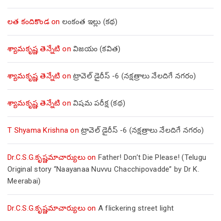
లత కందికొండ
on
లంకంత ఇల్లు (కథ)
శ్యామకృష్ణ తెన్నేటి
on
విజయం (కవిత)
శ్యామకృష్ణ తెన్నేటి
on
ట్రావెల్ డైరీస్ -6 (నక్షత్రాలు నేలదిగే నగరం)
శ్యామకృష్ణ తెన్నేటి
on
విషమ పరీక్ష (క‌థ‌)
T Shyama Krishna
on
ట్రావెల్ డైరీస్ -6 (నక్షత్రాలు నేలదిగే నగరం)
Dr.C.S.G.కృష్ణమాచార్యులు
on
Father! Don’t Die Please! (Telugu
Original story “Naayanaa Nuvvu Chacchipovadde” by Dr K.
Meerabai)
Dr.C.S.G.కృష్ణమాచార్యులు
on
A flickering street light