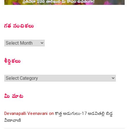
గత సంచికలు
గత
సంచికలు
శీర్షికలు
శీర్షికలు
మీ మాట
Devanapalli Veenavani
on
కొత్త అడుగులు-17 అడవితల్లి బిడ్డ
వీణావాణి