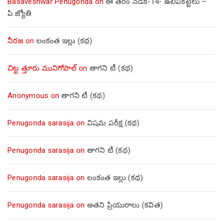
Basaveshwar Penugonda
on
ఈ తరం నడక-14- ఉలిపికట్టెలు –
పి.జ్యోతి
నీరజ
on
లంకంత ఇల్లు (కథ)
చిట్ట త్తూరు మునిగోపాల్
on
తాగని టీ (కథ)
Anonymous
on
తాగని టీ (కథ)
Penugonda sarasija
on
విషమ పరీక్ష (క‌థ‌)
Penugonda sarasija
on
తాగని టీ (కథ)
Penugonda sarasija
on
లంకంత ఇల్లు (కథ)
Penugonda sarasija
on
అతని ప్రియురాలు (కవిత)