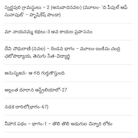
స్వర్ణపురి గ్రామస్థులు – 2 (అనువాదనవల) (మూలం- ‘ది పీపుల్ ఆఫ్
సునాపుట్’ – హృషికేష్ పాండా)
మా నాయనమ్మ కథలు-3 ఆవ కాయల ప్రహసనం
దేవి చౌధురాణి (నవల) – రెండవ భాగం – మూలం-బంకిమ చంద్ర
ఛటోపాధ్యాయ, తెనుగు సేత-విద్యార్థి
అనుసృజన- ఆ గది గుర్తుకొస్తుంది
అల్లంత దూరాన ఆస్ట్రేలియాలో-27
నడక దారిలో(భాగం-67)
నీహార పథం – భాగం-1 – తొలి తొలి అడుగుల చిన్నారి లోకం