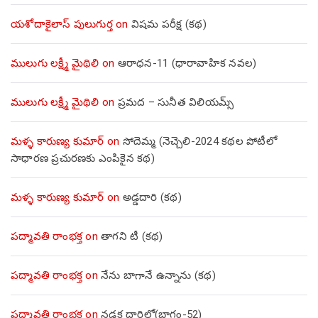
యశోదాకైలాస్ పులుగుర్త
on
విషమ పరీక్ష (క‌థ‌)
ములుగు లక్ష్మీ మైథిలి
on
ఆరాధన-11 (ధారావాహిక నవల)
ములుగు లక్ష్మీ మైథిలి
on
ప్రమద – సునీత విలియమ్స్
మళ్ళ కారుణ్య కుమార్
on
సోదెమ్మ (నెచ్చెలి-2024 కథల పోటీలో
సాధారణ ప్రచురణకు ఎంపికైన కథ)
మళ్ళ కారుణ్య కుమార్
on
అడ్డదారి (కథ)
పద్మావతి రాంభక్త
on
తాగని టీ (కథ)
పద్మావతి రాంభక్త
on
నేను బాగానే ఉన్నాను (క‌థ‌)
పద్మావతి రాంభక్త
on
నడక దారిలో(భాగం-52)