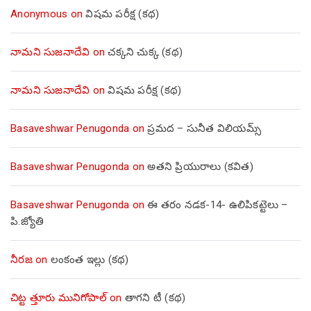
Anonymous
on
విషమ పరీక్ష (క‌థ‌)
నామని సుజనాదేవి
on
చక్కని చుక్క (కథ)
నామని సుజనాదేవి
on
విషమ పరీక్ష (క‌థ‌)
Basaveshwar Penugonda
on
ప్రమద – సునీత విలియమ్స్
Basaveshwar Penugonda
on
అతని ప్రియురాలు (కవిత)
Basaveshwar Penugonda
on
ఈ తరం నడక-14- ఉలిపికట్టెలు –
పి.జ్యోతి
నీరజ
on
లంకంత ఇల్లు (కథ)
చిట్ట త్తూరు మునిగోపాల్
on
తాగని టీ (కథ)