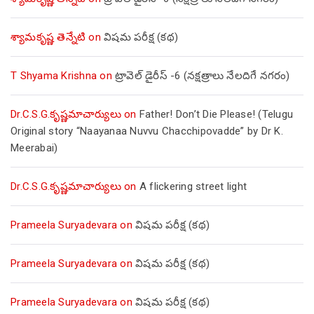
శ్యామకృష్ణ తెన్నేటి
on
విషమ పరీక్ష (క‌థ‌)
T Shyama Krishna
on
ట్రావెల్ డైరీస్ -6 (నక్షత్రాలు నేలదిగే నగరం)
Dr.C.S.G.కృష్ణమాచార్యులు
on
Father! Don’t Die Please! (Telugu
Original story “Naayanaa Nuvvu Chacchipovadde” by Dr K.
Meerabai)
Dr.C.S.G.కృష్ణమాచార్యులు
on
A flickering street light
Prameela Suryadevara
on
విషమ పరీక్ష (క‌థ‌)
Prameela Suryadevara
on
విషమ పరీక్ష (క‌థ‌)
Prameela Suryadevara
on
విషమ పరీక్ష (క‌థ‌)