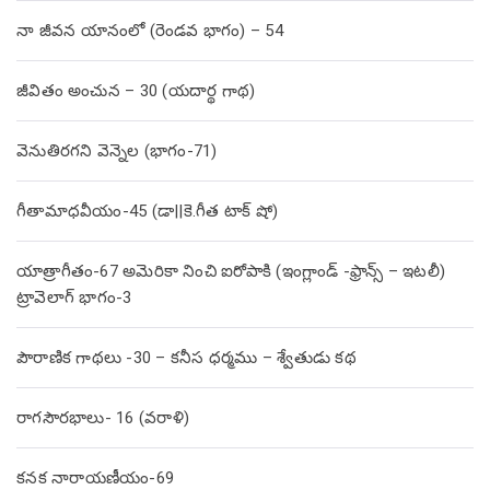
నా జీవన యానంలో (రెండవ భాగం) – 54
జీవితం అంచున – 30 (యదార్థ గాథ)
వెనుతిరగని వెన్నెల (భాగం-71)
గీతామాధవీయం-45 (డా||కె.గీత టాక్ షో)
యాత్రాగీతం-67 అమెరికా నించి ఐరోపాకి (ఇంగ్లాండ్ -ఫ్రాన్స్ – ఇటలీ)
ట్రావెలాగ్ భాగం-3
పౌరాణిక గాథలు -30 – కనీస ధర్మము – శ్వేతుడు కథ
రాగసౌరభాలు- 16 (వరాళి)
కనక నారాయణీయం-69