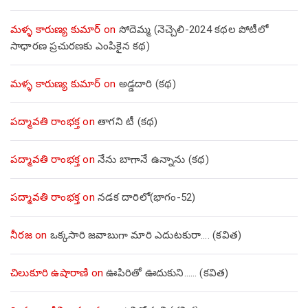
మళ్ళ కారుణ్య కుమార్
on
సోదెమ్మ (నెచ్చెలి-2024 కథల పోటీలో
సాధారణ ప్రచురణకు ఎంపికైన కథ)
మళ్ళ కారుణ్య కుమార్
on
అడ్డదారి (కథ)
పద్మావతి రాంభక్త
on
తాగని టీ (కథ)
పద్మావతి రాంభక్త
on
నేను బాగానే ఉన్నాను (క‌థ‌)
పద్మావతి రాంభక్త
on
నడక దారిలో(భాగం-52)
నీరజ
on
ఒక్కసారి జవాబుగా మారి ఎదుటకురా…. (కవిత)
చిలుకూరి ఉషారాణి
on
ఊపిరితో ఊదుకుని…… (కవిత)