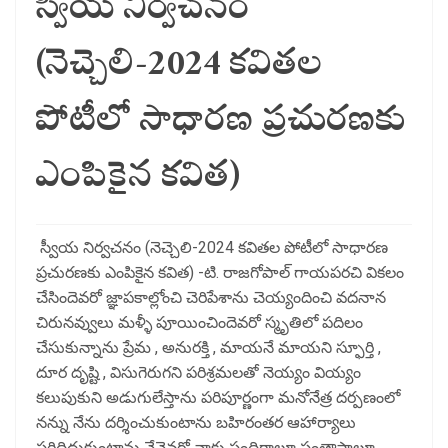
స్వీయ నిర్వచనం
(నెచ్చెలి-2024 కవితల
పోటీలో సాధారణ ప్రచురణకు
ఎంపికైన కవిత)
స్వీయ నిర్వచనం (నెచ్చెలి-2024 కవితల పోటీలో సాధారణ
ప్రచురణకు ఎంపికైన కవిత) -టి. రాజగోపాల్ గాయపరచి వికలం
చేసిందెవరో జ్ఞాపకాల్లోంచి చెరిపేశాను చెయ్యందించి వదనాన
చిరునవ్వులు మళ్ళీ పూయించిందెవరో స్మృతిలో పదిలం
చేసుకున్నాను ప్రేమ , అనురక్తి , మాయనే మాయని స్ఫూర్తి ,
దూర దృష్టి , విసుగెరుగని పరిశ్రమలతో నెయ్యం వియ్యం
కలుపుకుని అడుగులేస్తాను పరిపూర్ణంగా మనోనేత్ర దర్పణంలో
నన్ను నేను దర్శించుకుంటాను బహిరంతర ఆహార్యాలు
సరిదిద్దుకుంటాను నేనెవరో నాకు సందిగ్ధాలూ సంతాపాలూ