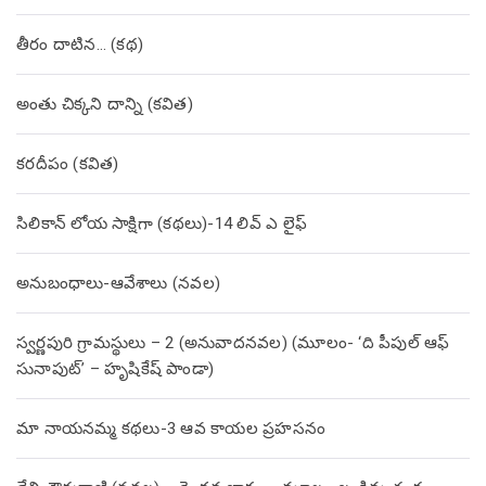
తీరం దాటిన… (క‌థ‌)
అంతు చిక్కని దాన్ని (కవిత)
కరదీపం (కవిత)
సిలికాన్ లోయ సాక్షిగా (కథలు)-14 లివ్ ఎ లైఫ్
అనుబంధాలు-ఆవేశాలు (నవల)
స్వర్ణపురి గ్రామస్థులు – 2 (అనువాదనవల) (మూలం- ‘ది పీపుల్ ఆఫ్
సునాపుట్’ – హృషికేష్ పాండా)
మా నాయనమ్మ కథలు-3 ఆవ కాయల ప్రహసనం