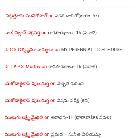
.చిట్టత్తూరు మునిగోపాల్
on
నడక దారిలో(భాగం-57)
వాణి నల్లాన్ చక్రవర్తి
on
రాగసౌరభాలు- 16 (వరాళి)
Dr.C.S.G.కృష్ణమాచార్యులు
on
MY PERENNIAL LIGHTHOUSE!
Dr. I.A.P.S. Murthy
on
రాగసౌరభాలు- 16 (వరాళి)
యశోదాకైలాస్ పులుగుర్త
on
నెచ్చెలి గురించి
యశోదాకైలాస్ పులుగుర్త
on
విషమ పరీక్ష (క‌థ‌)
ములుగు లక్ష్మీ మైథిలి
on
ఆరాధన-11 (ధారావాహిక నవల)
ములుగు లక్ష్మీ మైథిలి
on
ప్రమద – సునీత విలియమ్స్