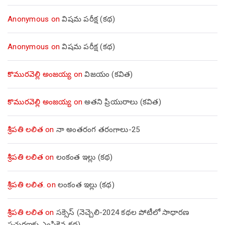
Anonymous
on
విషమ పరీక్ష (క‌థ‌)
Anonymous
on
విషమ పరీక్ష (క‌థ‌)
కొమురవెల్లి అంజయ్య
on
విజయం (కవిత)
కొమురవెల్లి అంజయ్య
on
అతని ప్రియురాలు (కవిత)
శ్రీపతి లలిత
on
నా అంతరంగ తరంగాలు-25
శ్రీపతి లలిత
on
లంకంత ఇల్లు (కథ)
శ్రీపతి లలిత.
on
లంకంత ఇల్లు (కథ)
శ్రీపతి లలిత
on
సక్సెస్ (నెచ్చెలి-2024 కథల పోటీలో సాధారణ
ప్రచురణకు ఎంపికైన కథ)