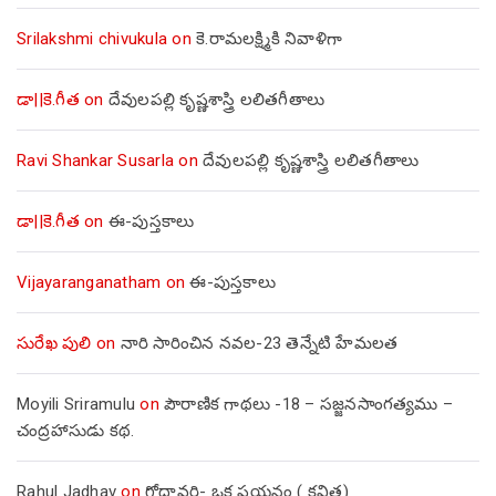
Srilakshmi chivukula
on
కె.రామలక్ష్మికి నివాళిగా
డా||కె.గీత
on
దేవులపల్లి కృష్ణశాస్త్రి లలితగీతాలు
Ravi Shankar Susarla
on
దేవులపల్లి కృష్ణశాస్త్రి లలితగీతాలు
డా||కె.గీత
on
ఈ-పుస్తకాలు
Vijayaranganatham
on
ఈ-పుస్తకాలు
సురేఖ పులి
on
నారి సారించిన నవల-23 తెన్నేటి హేమలత
Moyili Sriramulu
on
పౌరాణిక గాథలు -18 – సజ్జనసాంగత్యము –
చంద్రహాసుడు కథ.
Rahul Jadhav
on
గోదావరి- ఒక పయనం ( కవిత)