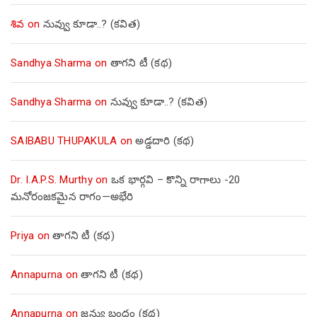
శివ
on
నువ్వు కూడా..? (కవిత)
Sandhya Sharma
on
తాగని టీ (కథ)
Sandhya Sharma
on
నువ్వు కూడా..? (కవిత)
SAIBABU THUPAKULA
on
అడ్డదారి (కథ)
Dr. I.A.P.S. Murthy
on
ఒక భార్గవి – కొన్ని రాగాలు -20
మనోరంజకమైన రాగం—అభేరి
Priya
on
తాగని టీ (కథ)
Annapurna
on
తాగని టీ (కథ)
Annapurna
on
జన్యు బంధం (కథ)