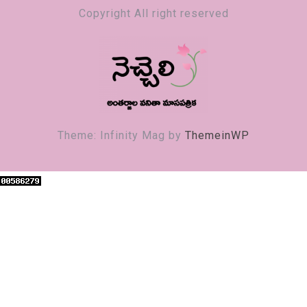
Copyright All right reserved
నెచ్చెలి
వనితా మాస పత్రిక
Theme: Infinity Mag by
ThemeinWP