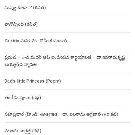
నువ్వు కూడా..? (కవిత)
వానొచ్చింది (కవిత)
ఈ తరం నడక-26- రోహిణి వంజారి
ప్రమద – గాడ్ మదర్ ఆఫ్ ఇండియన్ కార్డియాలజీ – డా.శివరామకృష్ణ
అయ్యర్ పద్మావతి
Dad’s little Princess (Poem)
తంగేడు పూలు (క‌థ‌)
సహస్రధార (హిందీ: सहस्रधारा – డా. బలరామ్ అగ్రవాల్ గారి కథ)
ముందు జాగ్రత్త (క‌థ‌)