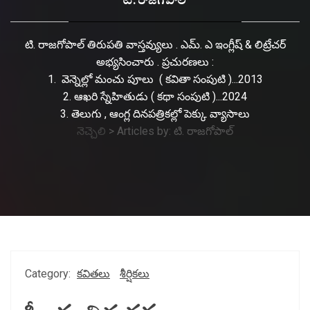
టి. రాజగోపాల్
టి. రాజగోపాల్ తిరుపతి వాస్తవ్యులు . ఎమ్. ఎ ఇంగ్లీష్ & లిట్రేచర్
అభ్యసించారు . ప్రచురణలు :
1. వెన్నెల్లో మంచు పూలు ( కవితా సంపుటి )...2013
2. ఆఖరి స్నేహితుడు ( కథా సంపుటి )...2024
3. తెలుగు , ఆంగ్ల దినపత్రికల్లో పెక్కు వ్యాసాలు
నెచ్చెలి
>
Articles by: టి. రాజగోపాల్
Category:
కవితలు
శీర్షికలు