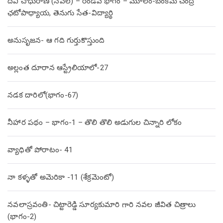
దేవి చౌధురాణి (నవల) – రెండవ భాగం – మూలం-బంకిమ చంద్ర
ఛటోపాధ్యాయ, తెనుగు సేత-విద్యార్థి
అనుసృజన- ఆ గది గుర్తుకొస్తుంది
అల్లంత దూరాన ఆస్ట్రేలియాలో-27
నడక దారిలో(భాగం-67)
నీహార పథం – భాగం-1 – తొలి తొలి అడుగుల చిన్నారి లోకం
వ్యాధితో పోరాటం- 41
నా కళ్ళతో అమెరికా -11 (శేక్రమెంటో)
నవలాస్రవంతి- చిట్టారెడ్డి సూర్యకుమారి గారి నవల జీవిత చిత్రాలు
(భాగం-2)