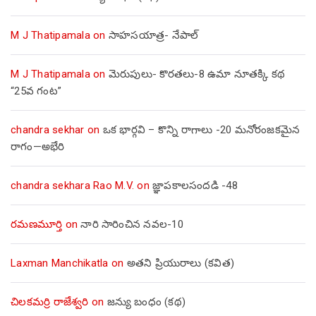
M J Thatipamala
on
సాహసయాత్ర- నేపాల్‌
M J Thatipamala
on
మెరుపులు- కొరతలు-8 ఉమా నూతక్కి కథ
“25వ గంట”
chandra sekhar
on
ఒక భార్గవి – కొన్ని రాగాలు -20 మనోరంజకమైన
రాగం—అభేరి
chandra sekhara Rao M.V.
on
జ్ఞాపకాలసందడి -48
రమణమూర్తి
on
నారి సారించిన నవల-10
Laxman Manchikatla
on
అతని ప్రియురాలు (కవిత)
చిలకమర్రి రాజేశ్వరి
on
జన్యు బంధం (కథ)