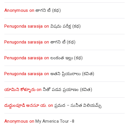
Anonymous
on
తాగని టీ (కథ)
Penugonda sarasija
on
విషమ పరీక్ష (క‌థ‌)
Penugonda sarasija
on
తాగని టీ (కథ)
Penugonda sarasija
on
లంకంత ఇల్లు (కథ)
Penugonda sarasija
on
అతని ప్రియురాలు (కవిత)
యామిని కోళ్ళూరు
on
నీతో పడవ ప్రయాణం (కవిత)
దుద్దుంపూడి అనసూ య.
on
ప్రమద – సునీత విలియమ్స్
Anonymous
on
My America Tour -8