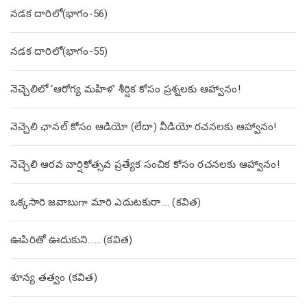
నడక దారిలో(భాగం-56)
నడక దారిలో(భాగం-55)
నెచ్చెలిలో ‘ఆరోగ్య మహిళ’ శీర్షిక కోసం ప్రశ్నలకు ఆహ్వానం!
నెచ్చెలి ఛానల్ కోసం ఆడియో (లేదా) వీడియో రచనలకు ఆహ్వానం!
నెచ్చెలి ఆరవ వార్షికోత్సవ ప్రత్యేక సంచిక కోసం రచనలకు ఆహ్వానం!
ఒక్కసారి జవాబుగా మారి ఎదుటకురా…. (కవిత)
ఊపిరితో ఊదుకుని…… (కవిత)
శూన్య తత్వం (కవిత)