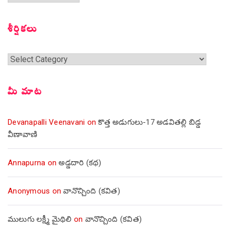
సంచికలు
శీర్షికలు
శీర్షికలు
మీ మాట
Devanapalli Veenavani
on
కొత్త అడుగులు-17 అడవితల్లి బిడ్డ
వీణావాణి
Annapurna
on
అడ్డదారి (కథ)
Anonymous
on
వానొచ్చింది (కవిత)
ములుగు లక్ష్మీ మైథిలి
on
వానొచ్చింది (కవిత)