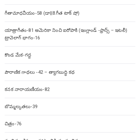
గీతామాధవీయం-58 (డా||కె.గీత టాక్ షో)
యాత్రాగీతం-81 అమెరికా నించి ఐరోపాకి (ఇంగ్లాండ్ -ఫ్రాన్స్ – ఇటలీ)
ట్రావెలాగ్ భాగం-16
కొండ మేక-గద్ద
పౌరాణిక గాథలు -42 – త్యాగబుద్ధి కథ
కనక నారాయణీయం-82
బొమ్మల్కతలు-39
చిత్రం-76