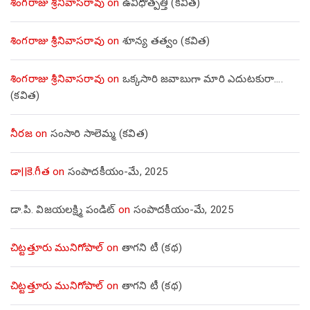
శింగరాజు శ్రీనివాసరావు
on
ఉవిధోత్పత్తి (కవిత)
శింగరాజు శ్రీనివాసరావు
on
శూన్య తత్వం (కవిత)
శింగరాజు శ్రీనివాసరావు
on
ఒక్కసారి జవాబుగా మారి ఎదుటకురా….
(కవిత)
నీరజ
on
సంసారి సాలెమ్మ (కవిత)
డా||కె.గీత
on
సంపాదకీయం-మే, 2025
డా.పి. విజయలక్ష్మి పండిట్
on
సంపాదకీయం-మే, 2025
చిట్టత్తూరు మునిగోపాల్
on
తాగని టీ (కథ)
చిట్టత్తూరు మునిగోపాల్
on
తాగని టీ (కథ)