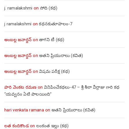
j. ramalakshmi
on
సోది (కథ)
j ramalakshmi
on
కథనకుతూహలం-7
అంబల్ల జనార్దన్
on
తాగని టీ (కథ)
అంబల్ల జనార్దన్
on
అతని ప్రియురాలు (కవిత)
అంబల్ల జనార్దన్
on
విషమ పరీక్ష (క‌థ‌)
హరి వెంకట రమణ
on
వినిపించేకథలు-47 – శ్రీ శీలా వీర్రాజు గారి కథ
“యవ్వనం ఏటి పాలయింది”
hari venkata ramana
on
అతని ప్రియురాలు (కవిత)
లత కందికొండ
on
లంకంత ఇల్లు (కథ)