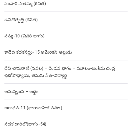
సంసారి సాలెమ్మ (కవిత)
ఉవిధోత్పత్తి (కవిత)
సస్య-10 (చివరి భాగం)
కాదేదీ కథకనర్హం-15 అమెరికన్ అల్లుడు
దేవి చౌధురాణి (నవల) – రెండవ భాగం – మూలం-బంకిమ చంద్ర
ఛటోపాధ్యాయ, తెనుగు సేత-విద్యార్థి
అనుసృజన – అద్దం
ఆరాధన-11 (ధారావాహిక నవల)
నడక దారిలో(భాగం-54)