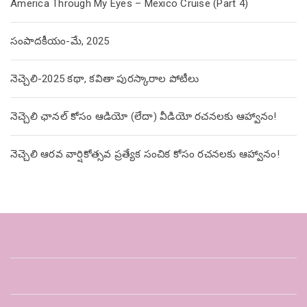
America Through My Eyes – Mexico Cruise (Part 4)
సంపాదకీయం-మే, 2025
నెచ్చెలి-2025 కథా, కవితా పురస్కారాల పోటీలు
నెచ్చెలి ఛానల్ కోసం ఆడియో (లేదా) వీడియో రచనలకు ఆహ్వానం!
నెచ్చెలి ఆరవ వార్షికోత్సవ ప్రత్యేక సంచిక కోసం రచనలకు ఆహ్వానం!