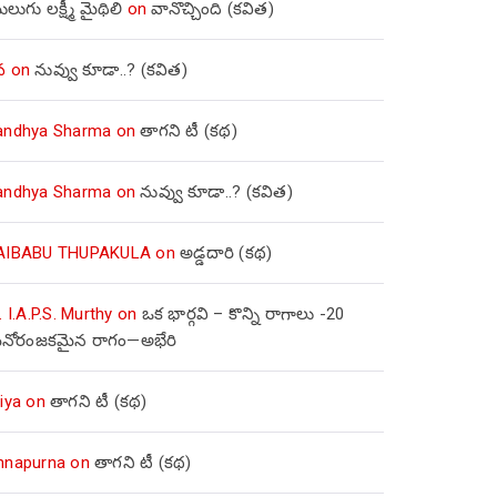
లుగు లక్ష్మీ మైథిలి
on
వానొచ్చింది (కవిత)
వ
on
నువ్వు కూడా..? (కవిత)
andhya Sharma
on
తాగని టీ (కథ)
andhya Sharma
on
నువ్వు కూడా..? (కవిత)
AIBABU THUPAKULA
on
అడ్డదారి (కథ)
. I.A.P.S. Murthy
on
ఒక భార్గవి – కొన్ని రాగాలు -20
నోరంజకమైన రాగం—అభేరి
iya
on
తాగని టీ (కథ)
nnapurna
on
తాగని టీ (కథ)