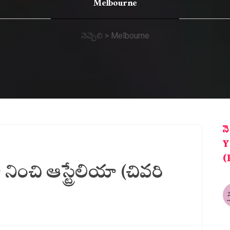
Melbourne
నెచ్చెలి
>
Melbourne
న
Y
(
ించి ఆస్ట్రేలియా (చివరి