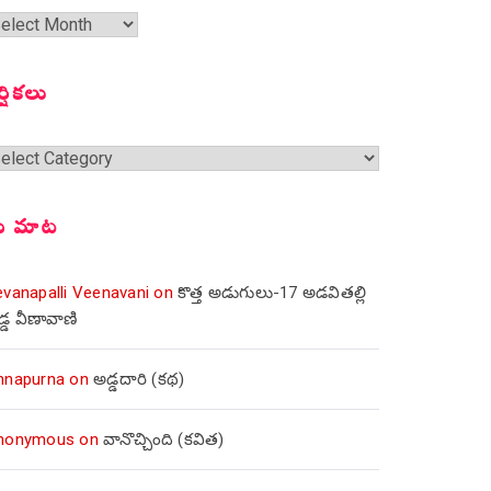
త
ంచికలు
ర్షికలు
్షికలు
ీ మాట
evanapalli Veenavani
on
కొత్త అడుగులు-17 అడవితల్లి
డ్డ వీణావాణి
nnapurna
on
అడ్డదారి (కథ)
nonymous
on
వానొచ్చింది (కవిత)