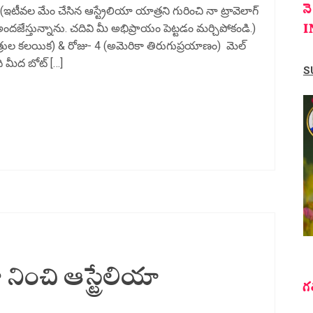
న
(ఇటీవల మేం చేసిన ఆస్ట్రేలియా యాత్రని గురించి నా ట్రావెలాగ్
I
ందజేస్తున్నాను. చదివి మీ అభిప్రాయం పెట్టడం మర్చిపోకండి.)
 మిత్రుల కలయిక) & రోజు- 4 (అమెరికా తిరుగుప్రయాణం) మెల్
 మీద బోట్ […]
S
నించి ఆస్ట్రేలియా
గ