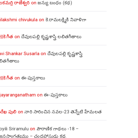
లకమర్రి రాజేశ్వరి
on
జన్యు బంధం (కథ)
ilakshmi chivukula
on
కె.రామలక్ష్మికి నివాళిగా
||కె.గీత
on
దేవులపల్లి కృష్ణశాస్త్రి లలితగీతాలు
avi Shankar Susarla
on
దేవులపల్లి కృష్ణశాస్త్రి
లితగీతాలు
||కె.గీత
on
ఈ-పుస్తకాలు
ijayaranganatham
on
ఈ-పుస్తకాలు
రేఖ పులి
on
నారి సారించిన నవల-23 తెన్నేటి హేమలత
yili Sriramulu
on
పౌరాణిక గాథలు -18 –
జ్జనసాంగత్యము – చంద్రహాసుడు కథ.