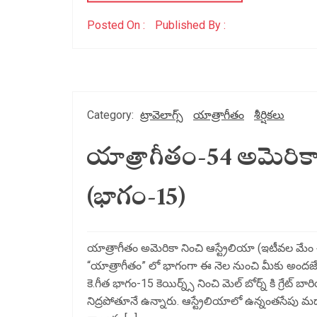
Posted On :
Published By :
Category:
ట్రావెలాగ్స్
యాత్రాగీతం
శీర్షికలు
యాత్రాగీతం-54 అమెరికా 
(భాగం-15)
యాత్రాగీతం అమెరికా నించి ఆస్ట్రేలియా (ఇటీవల మేం చేస
“యాత్రాగీతం” లో భాగంగా ఈ నెల నుంచి మీకు అందజేస్త
కె.గీత భాగం-15 కెయిర్న్స్ నించి మెల్ బోర్న్ కి గ్రేట్
నిద్రపోతూనే ఉన్నారు. ఆస్ట్రేలియాలో ఉన్నంతసేపు మధ