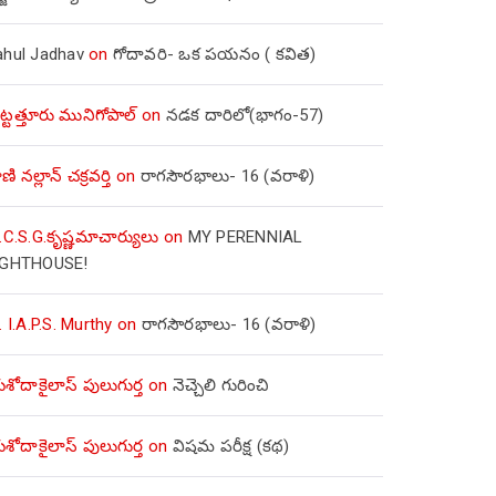
ahul Jadhav
on
గోదావరి- ఒక పయనం ( కవిత)
ిట్టత్తూరు మునిగోపాల్
on
నడక దారిలో(భాగం-57)
ణి నల్లాన్ చక్రవర్తి
on
రాగసౌరభాలు- 16 (వరాళి)
.C.S.G.కృష్ణమాచార్యులు
on
MY PERENNIAL
IGHTHOUSE!
. I.A.P.S. Murthy
on
రాగసౌరభాలు- 16 (వరాళి)
ోదాకైలాస్ పులుగుర్త
on
నెచ్చెలి గురించి
ోదాకైలాస్ పులుగుర్త
on
విషమ పరీక్ష (క‌థ‌)