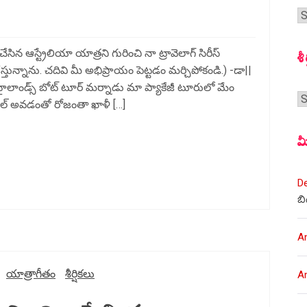
గ
స
ిన ఆస్ట్రేలియా యాత్రని గురించి నా ట్రావెలాగ్ సిరీస్
శీ
ున్నాను. చదివి మీ అభిప్రాయం పెట్టడం మర్చిపోకండి.) -డా||
టీ హైలాండ్స్ బోట్ టూర్ మర్నాడు మా ప్యాకేజీ టూరులో మేం
శీర
న్సిల్ అవడంతో రోజంతా ఖాళీ […]
మ
D
బి
A
యాత్రాగీతం
శీర్షికలు
A