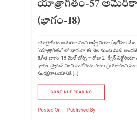
యాత్రాగీతం-57 అమెరికా 
(భాగం-18)
యాత్రాగీతం అమెరికా నించి ఆస్ట్రేలియా (ఇటీవల మేం చేస
“యాత్రాగీతం” లో భాగంగా ఈ నెల నుంచి మీకు అందజేస్త
కె.గీత భాగం-18 మెల్ బోర్న్ – రోజు 2- క్వీన్ విక్టోరి
భాగం బ్రైటన్ నించి మరోగంట పాటు ప్రయాణించి మధ్యా
సంరక్షణాలయానికి […]
CONTINUE READING
Posted On :
Published By :