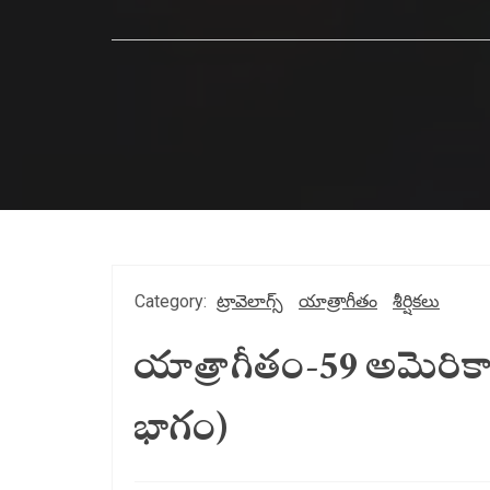
Category:
ట్రావెలాగ్స్
యాత్రాగీతం
శీర్షికలు
యాత్రాగీతం-59 అమెరికా న
భాగం)