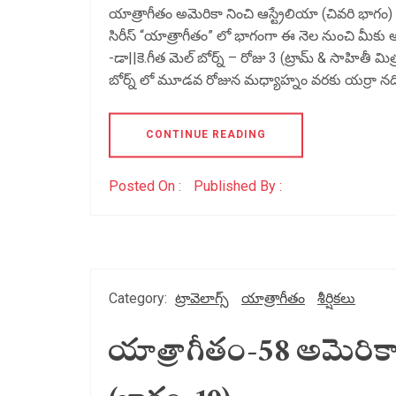
యాత్రాగీతం అమెరికా నించి ఆస్ట్రేలియా (చివరి భాగం) 
సిరీస్ “యాత్రాగీతం” లో భాగంగా ఈ నెల నుంచి మీకు అ
-డా||కె.గీత మెల్ బోర్న్ – రోజు 3 (ట్రామ్ & సాహితీ
బోర్న్ లో మూడవ రోజున మధ్యాహ్నం వరకు యర్రా నది
CONTINUE READING
Posted On :
Published By :
Category:
ట్రావెలాగ్స్
యాత్రాగీతం
శీర్షికలు
యాత్రాగీతం-58 అమెరికా 