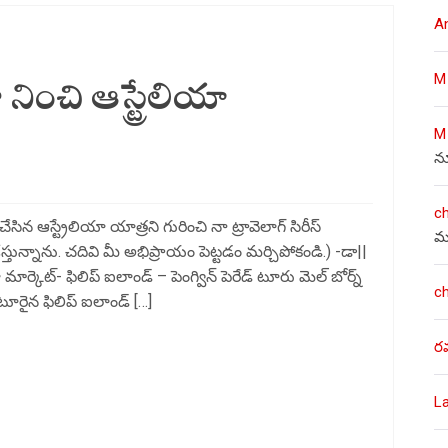
A
నించి ఆస్ట్రేలియా
M
M
న
c
ిన ఆస్ట్రేలియా యాత్రని గురించి నా ట్రావెలాగ్ సిరీస్
మ
ున్నాను. చదివి మీ అభిప్రాయం పెట్టడం మర్చిపోకండి.) -డా||
ా మార్కెట్- ఫిలిప్ ఐలాండ్ – పెంగ్విన్ పెరేడ్ టూరు మెల్ బోర్న్
c
ూరైన ఫిలిప్ ఐలాండ్ […]
ర
L