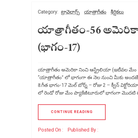
Category:
ట్రావెలాగ్స్
యాత్రాగీతం
శీర్షికలు
యాత్రాగీతం-56 అమెరికా 
(భాగం-17)
యాత్రాగీతం అమెరికా నించి ఆస్ట్రేలియా (ఇటీవల మేం చేస
“యాత్రాగీతం” లో భాగంగా ఈ నెల నుంచి మీకు అందజేస్త
కె.గీత భాగం-17 మెల్ బోర్న్ – రోజు 2 – క్వీన్ విక్టోరియ
లో రెండో రోజు మేం ప్యాకేజీటూరులో భాగంగా మొదటి ట
CONTINUE READING
Posted On :
Published By :