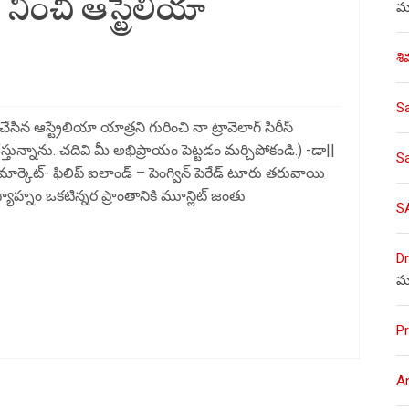
నించి ఆస్ట్రేలియా
ము
శి
S
ిన ఆస్ట్రేలియా యాత్రని గురించి నా ట్రావెలాగ్ సిరీస్
ున్నాను. చదివి మీ అభిప్రాయం పెట్టడం మర్చిపోకండి.) -డా||
S
యా మార్కెట్- ఫిలిప్ ఐలాండ్ – పెంగ్విన్ పెరేడ్ టూరు తరువాయి
హ్నం ఒకటిన్నర ప్రాంతానికి మూన్లిట్ జంతు
S
Dr
మ
Pr
A