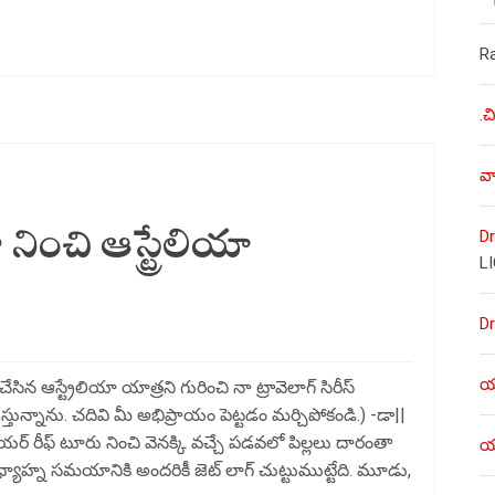
R
.చ
వా
నించి ఆస్ట్రేలియా
Dr
L
Dr
యశ
ిన ఆస్ట్రేలియా యాత్రని గురించి నా ట్రావెలాగ్ సిరీస్
ున్నాను. చదివి మీ అభిప్రాయం పెట్టడం మర్చిపోకండి.) -డా||
 బారియర్ రీఫ్ టూరు నించి వెనక్కి వచ్చే పడవలో పిల్లలు దారంతా
యశ
్యాహ్న సమయానికి అందరికీ జెట్ లాగ్ చుట్టుముట్టేది. మూడు,