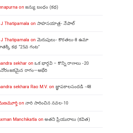
nnapurna
on
జన్యు బంధం (కథ)
 J Thatipamala
on
సాహసయాత్ర- నేపాల్‌
 J Thatipamala
on
మెరుపులు- కొరతలు-8 ఉమా
ూతక్కి కథ “25వ గంట”
handra sekhar
on
ఒక భార్గవి – కొన్ని రాగాలు -20
నోరంజకమైన రాగం—అభేరి
handra sekhara Rao M.V.
on
జ్ఞాపకాలసందడి -48
మణమూర్తి
on
నారి సారించిన నవల-10
axman Manchikatla
on
అతని ప్రియురాలు (కవిత)