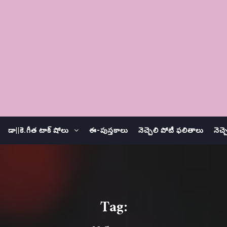
డా||కె.గీత టాక్ షోలు
ఈ-పుస్తకాలు
నెచ్చెలి పోటీ ఫలితాలు
నెచ్
Tag: