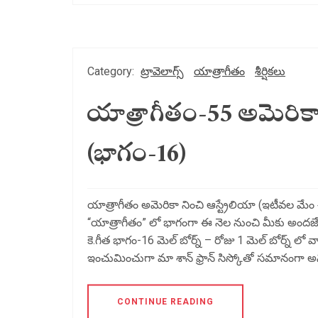
Category:
ట్రావెలాగ్స్
యాత్రాగీతం
శీర్షికలు
యాత్రాగీతం-55 అమెరికా 
(భాగం-16)
యాత్రాగీతం అమెరికా నించి ఆస్ట్రేలియా (ఇటీవల మేం చేస
“యాత్రాగీతం” లో భాగంగా ఈ నెల నుంచి మీకు అందజేస్త
కె.గీత భాగం-16 మెల్ బోర్న్ – రోజు 1 మెల్ బోర్న్ లో
ఇంచుమించుగా మా శాన్ ఫ్రాన్ సిస్కోతో సమానంగా అనిపి
CONTINUE READING