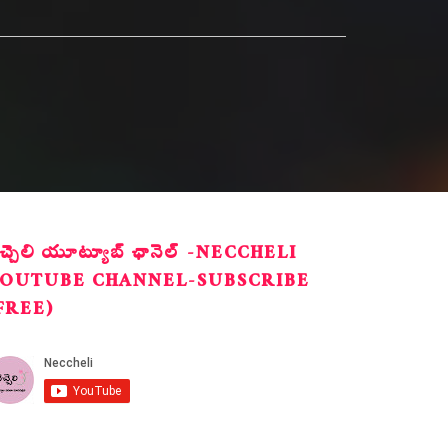
ెచ్చెలి యూట్యూబ్ ఛానెల్ -NECCHELI
OUTUBE CHANNEL-SUBSCRIBE
FREE)