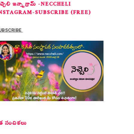
ెచ్చెలి ఇన్స్టాగ్రామ్ -NECCHELI
NSTAGRAM-SUBSCRIBE (FREE)
UBSCRIBE
త సంచికలు