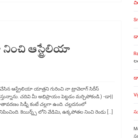
చి
Sr
డా
నించి ఆస్ట్రేలియా
R
ల
డా
ిన ఆస్ట్రేలియా యాత్రని గురించి నా ట్రావెలాగ్ సిరీస్
V
ున్నాను. చదివి మీ అభిప్రాయం పెట్టడం మర్చిపోకండి.) -డా||
 వాతావరణం సిడ్నీ కంటే చల్లగా ఉంది. చల్లదనంలో
సు
ంచింది. కెయిర్న్స్ లోని వేడిమి, ఉక్కపోతల నించి రెండు […]
Mo
స