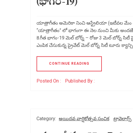
(భాగం-19)
యాత్రాగీతం అమెరికా నించి ఆస్ట్రేలియా (ఇటీవల మేం చేస
“యాత్రాగీతం” లో భాగంగా ఈ నెల నుంచి మీకు అందజేస్త
కె.గీత భాగం-19 మెల్ బోర్న్ – రోజు 3 మెల్ బోర్న్ సి
ఎంపిక చేసుకున్న ప్రైవేట్ మెల్ బోర్న్ సిటీ టూరు క్యా
CONTINUE READING
Posted On :
Published By :
Category:
అయిదవ వార్షికోత్సవ సంచిక
ట్రావెలాగ్స్