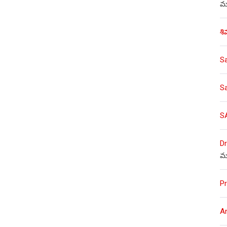
ము
శి
S
S
S
Dr
మ
Pr
A