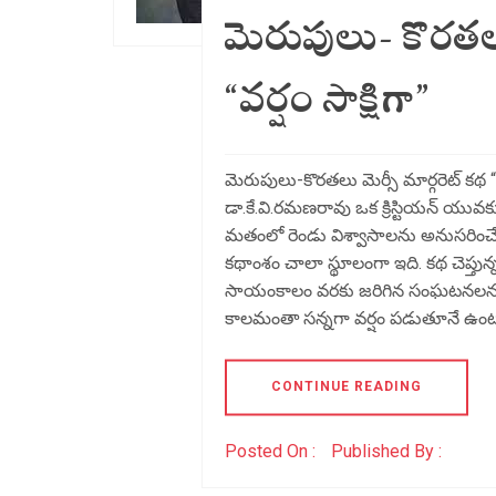
మెరుపులు- కొరతలు-
“వర్షం సాక్షిగా”
మెరుపులు-కొరతలు మెర్సీ
డా.కే.వి.రమణరావు ఒక క్రిస్టియన్ యువ
మతంలో రెండు విశ్వాసాలను అనుసరించే ర
కథాంశం చాలా స్థూలంగా ఇది. కథ చెప్తు
సాయంకాలం వరకు జరిగిన సంఘటనలను కాల
కాలమంతా సన్నగా వర్షం పడుతూనే ఉంటు
CONTINUE READING
Posted On :
Published By :