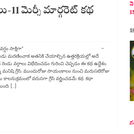
న
11 మెర్సీ మార్గరెట్ కథ
I
S
 మార్గరెట్ కథ “వర్షం సాక్షిగా” –
కుడు మరణించాక అతనికి చేయాల్సిన ఉత్తరక్రియల్లో అదే
ెండు వర్గాలు విభేదించడం గురించి చెప్పడం ఈ కథ ఉద్దేశం.
న్న మనిషి గ్రేసి. ముందురోజు సాయంకాలం నుంచి మరుసటిరోజు
నుక్రమంలో వరుసగా గ్రేసి వర్ణించడమే కథ. కథా
ంది. […]
గ