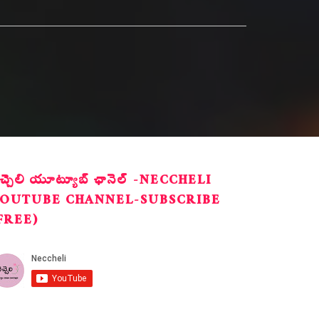
ెచ్చెలి యూట్యూబ్ ఛానెల్ -NECCHELI
OUTUBE CHANNEL-SUBSCRIBE
FREE)