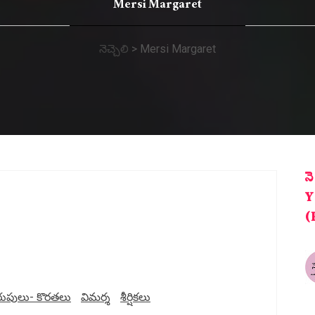
Mersi Margaret
నెచ్చెలి
>
Mersi Margaret
న
Y
(
రుపులు- కొరతలు
విమర్శ
శీర్షికలు