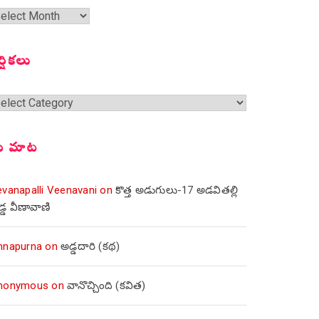
త
ంచికలు
ర్షికలు
్షికలు
ీ మాట
evanapalli Veenavani
on
కొత్త అడుగులు-17 అడవితల్లి
డ్డ వీణావాణి
nnapurna
on
అడ్డదారి (కథ)
nonymous
on
వానొచ్చింది (కవిత)