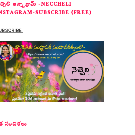
ెచ్చెలి ఇన్స్టాగ్రామ్ -NECCHELI
NSTAGRAM-SUBSCRIBE (FREE)
UBSCRIBE
త సంచికలు