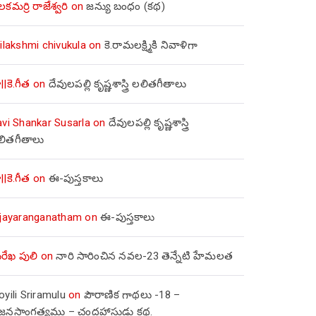
లకమర్రి రాజేశ్వరి
on
జన్యు బంధం (కథ)
ilakshmi chivukula
on
కె.రామలక్ష్మికి నివాళిగా
||కె.గీత
on
దేవులపల్లి కృష్ణశాస్త్రి లలితగీతాలు
avi Shankar Susarla
on
దేవులపల్లి కృష్ణశాస్త్రి
లితగీతాలు
||కె.గీత
on
ఈ-పుస్తకాలు
ijayaranganatham
on
ఈ-పుస్తకాలు
రేఖ పులి
on
నారి సారించిన నవల-23 తెన్నేటి హేమలత
yili Sriramulu
on
పౌరాణిక గాథలు -18 –
జ్జనసాంగత్యము – చంద్రహాసుడు కథ.