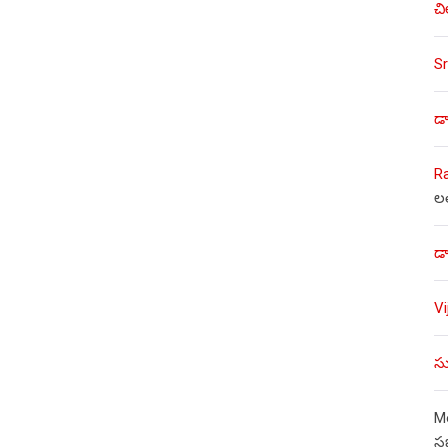
చి
Sr
డా
R
ల
డా
V
సు
Mo
స