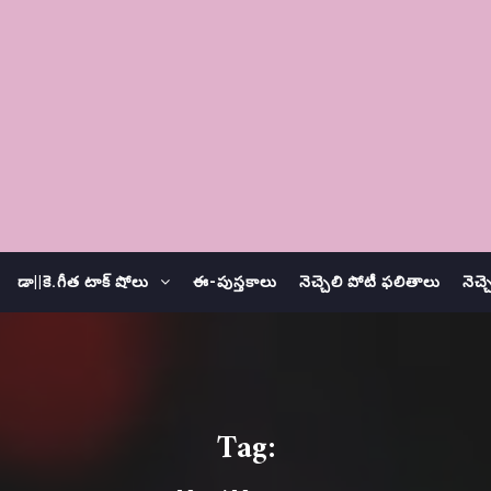
డా||కె.గీత టాక్ షోలు
ఈ-పుస్తకాలు
నెచ్చెలి పోటీ ఫలితాలు
నెచ్
Tag: