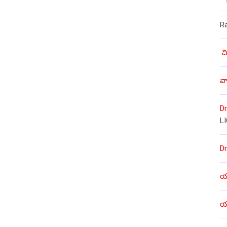
R
.చ
వా
Dr
L
Dr
యశ
యశ