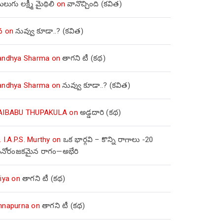
లుగు లక్ష్మీ మైథిలి
on
వానొచ్చింది (కవిత)
వ
on
నువ్వు కూడా..? (కవిత)
andhya Sharma
on
తాగని టీ (కథ)
andhya Sharma
on
నువ్వు కూడా..? (కవిత)
AIBABU THUPAKULA
on
అడ్డదారి (కథ)
. I.A.P.S. Murthy
on
ఒక భార్గవి – కొన్ని రాగాలు -20
నోరంజకమైన రాగం—అభేరి
iya
on
తాగని టీ (కథ)
nnapurna
on
తాగని టీ (కథ)