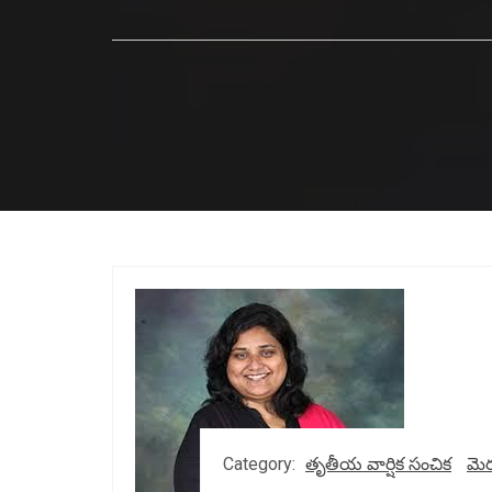
Category:
తృతీయ వార్షిక సంచిక
మె