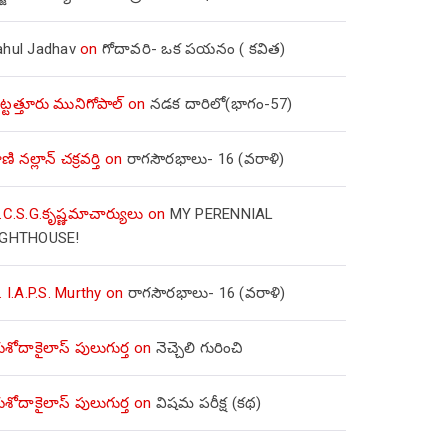
ahul Jadhav
on
గోదావరి- ఒక పయనం ( కవిత)
ిట్టత్తూరు మునిగోపాల్
on
నడక దారిలో(భాగం-57)
ణి నల్లాన్ చక్రవర్తి
on
రాగసౌరభాలు- 16 (వరాళి)
.C.S.G.కృష్ణమాచార్యులు
on
MY PERENNIAL
IGHTHOUSE!
. I.A.P.S. Murthy
on
రాగసౌరభాలు- 16 (వరాళి)
ోదాకైలాస్ పులుగుర్త
on
నెచ్చెలి గురించి
ోదాకైలాస్ పులుగుర్త
on
విషమ పరీక్ష (క‌థ‌)