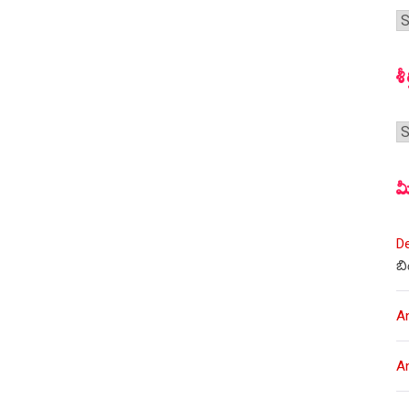
గ
స
శీ
శీర
మ
D
బి
A
A