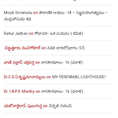
Moyili Sriramulu
on
పౌరాణిక గాథలు -18 – సజ్జనసాంగత్యము –
చంద్రహాసుడు కథ.
Rahul Jadhav
on
గోదావరి- ఒక పయనం ( కవిత)
.చిట్టత్తూరు మునిగోపాల్
on
నడక దారిలో(భాగం-57)
వాణి నల్లాన్ చక్రవర్తి
on
రాగసౌరభాలు- 16 (వరాళి)
Dr.C.S.G.కృష్ణమాచార్యులు
on
MY PERENNIAL LIGHTHOUSE!
Dr. I.A.P.S. Murthy
on
రాగసౌరభాలు- 16 (వరాళి)
యశోదాకైలాస్ పులుగుర్త
on
నెచ్చెలి గురించి