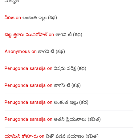
పి.జ్యోతి
నీరజ
on
లంకంత ఇల్లు (కథ)
చిట్ట త్తూరు మునిగోపాల్
on
తాగని టీ (కథ)
Anonymous
on
తాగని టీ (కథ)
Penugonda sarasija
on
విషమ పరీక్ష (క‌థ‌)
Penugonda sarasija
on
తాగని టీ (కథ)
Penugonda sarasija
on
లంకంత ఇల్లు (కథ)
Penugonda sarasija
on
అతని ప్రియురాలు (కవిత)
యామిని కోళ్ళూరు
on
నీతో పడవ ప్రయాణం (కవిత)