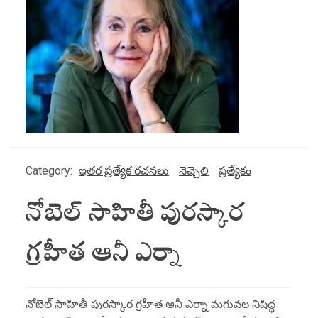
Category:
ఇతర ప్రత్యేక రచనలు
నెచ్చెలి
ప్రత్యేకం
నోబెల్ సాహితీ పురస్కార
గ్రహీత ఆనీ ఎర్నా
నోబెల్ సాహితీ పురస్కార గ్రహీత ఆనీ ఎర్నా మగువల నిషిద్ధ