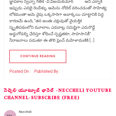
జ్ఞాపకాల స్వేచ్ఛా గీతిక -వి.విజయకుమార్ ఆనీ ఎర్నాకి
ఇప్పుడు ఎనభై రెండేళ్ళు. ఆమెను నోబెల్ వరించడంతో సాహిత్య
లోకమంతా ఆమె వైపు ఒక్కసారిగా అవాక్కయి చూట్టానికి పెద్ద
కారణమే ఉంది, “తన అంతః చక్షువుతో వైయక్తిక
స్మృతిపథంలోని మూలాల, ఎడబాట్ల, సమిష్టిగా ఎదురొడ్డే
అడ్డుగోడల్ని ఛేదిస్తూ శోధించే స్పష్టతకూ, సాహసానికీ”
నీరాజనాలు పడుతూ ఈ తొలి ఫ్రెంచ్ మహిళామణికి […]
CONTINUE READING
Posted On :
Published By :
నెచ్చెలి యూట్యూబ్ ఛానెల్ -NECCHELI YOUTUBE
CHANNEL-SUBSCRIBE (FREE)