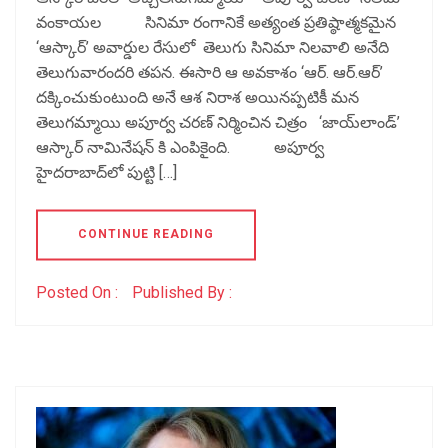
వంకాయల సినిమా రంగానికే అత్యంత ప్రతిష్ఠాత్మకమైన
‘ఆస్కార్’ అవార్డుల రేసులో తెలుగు సినిమా నిలవాలి అనేది
తెలుగువారందరి తపన. ఈసారి ఆ అవకాశం ‘ఆర్. ఆర్.ఆర్’
దక్కించుకుంటుంది అనే ఆశ నిరాశ అయినప్పటికీ మన
తెలుగమ్మాయి అపూర్వ చరణ్ నిర్మించిన చిత్రం ‘జాయ్‌లాండ్’
ఆస్కార్ నామినేషన్ కి ఎంపికైంది. అపూర్వ
హైదరాబాద్‌లో పుట్టి […]
CONTINUE READING
Posted On :
Published By :