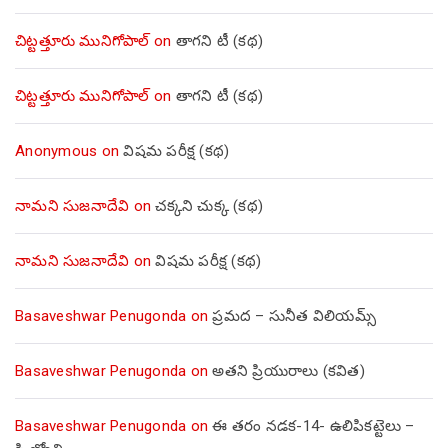
చిట్టత్తూరు మునిగోపాల్
on
తాగని టీ (కథ)
చిట్టత్తూరు మునిగోపాల్
on
తాగని టీ (కథ)
Anonymous
on
విషమ పరీక్ష (క‌థ‌)
నామని సుజనాదేవి
on
చక్కని చుక్క (కథ)
నామని సుజనాదేవి
on
విషమ పరీక్ష (క‌థ‌)
Basaveshwar Penugonda
on
ప్రమద – సునీత విలియమ్స్
Basaveshwar Penugonda
on
అతని ప్రియురాలు (కవిత)
Basaveshwar Penugonda
on
ఈ తరం నడక-14- ఉలిపికట్టెలు –