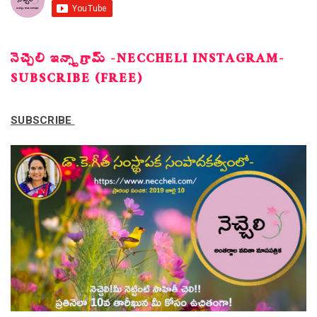
నెచ్చెలి ఇన్స్టాగ్రామ్ -NECCHELI INSTAGRAM-
SUBSCRIBE (FREE)
SUBSCRIBE