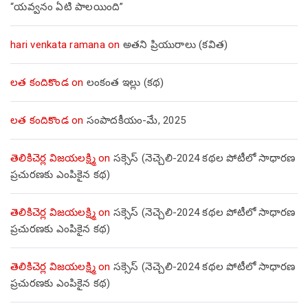
“యవ్వనం ఏటి పాలయింది”
hari venkata ramana
on
అతని ప్రియురాలు (కవిత)
లత కందికొండ
on
లంకంత ఇల్లు (కథ)
లత కందికొండ
on
సంపాదకీయం-మే, 2025
తెలికిచెర్ల విజయలక్ష్మి
on
సక్సెస్ (నెచ్చెలి-2024 కథల పోటీలో సాధారణ
ప్రచురణకు ఎంపికైన కథ)
తెలికిచెర్ల విజయలక్ష్మి
on
సక్సెస్ (నెచ్చెలి-2024 కథల పోటీలో సాధారణ
ప్రచురణకు ఎంపికైన కథ)
తెలికిచెర్ల విజయలక్ష్మి
on
సక్సెస్ (నెచ్చెలి-2024 కథల పోటీలో సాధారణ
ప్రచురణకు ఎంపికైన కథ)