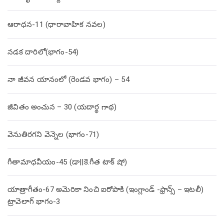
ఆరాధన-11 (ధారావాహిక నవల)
నడక దారిలో(భాగం-54)
నా జీవన యానంలో (రెండవ భాగం) – 54
జీవితం అంచున – 30 (యదార్థ గాథ)
వెనుతిరగని వెన్నెల (భాగం-71)
గీతామాధవీయం-45 (డా||కె.గీత టాక్ షో)
యాత్రాగీతం-67 అమెరికా నించి ఐరోపాకి (ఇంగ్లాండ్ -ఫ్రాన్స్ – ఇటలీ)
ట్రావెలాగ్ భాగం-3