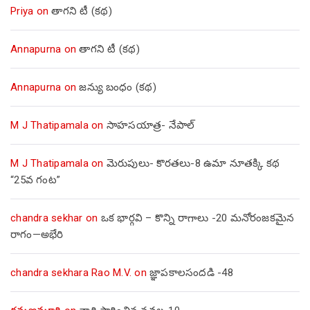
Priya
on
తాగని టీ (కథ)
Annapurna
on
తాగని టీ (కథ)
Annapurna
on
జన్యు బంధం (కథ)
M J Thatipamala
on
సాహసయాత్ర- నేపాల్‌
M J Thatipamala
on
మెరుపులు- కొరతలు-8 ఉమా నూతక్కి కథ
“25వ గంట”
chandra sekhar
on
ఒక భార్గవి – కొన్ని రాగాలు -20 మనోరంజకమైన
రాగం—అభేరి
chandra sekhara Rao M.V.
on
జ్ఞాపకాలసందడి -48