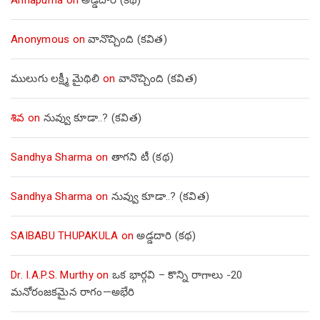
Anonymous
on
వానొచ్చింది (కవిత)
ములుగు లక్ష్మీ మైథిలి
on
వానొచ్చింది (కవిత)
శివ
on
నువ్వు కూడా..? (కవిత)
Sandhya Sharma
on
తాగని టీ (కథ)
Sandhya Sharma
on
నువ్వు కూడా..? (కవిత)
SAIBABU THUPAKULA
on
అడ్డదారి (కథ)
Dr. I.A.P.S. Murthy
on
ఒక భార్గవి – కొన్ని రాగాలు -20
మనోరంజకమైన రాగం—అభేరి