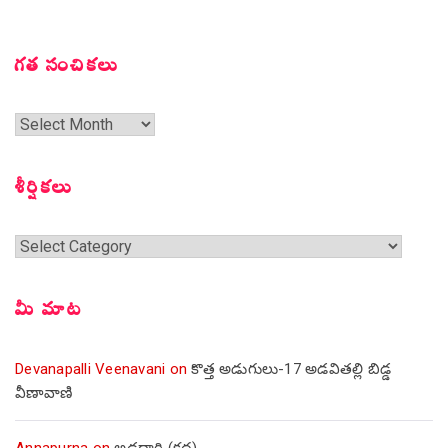
గత సంచికలు
గత
సంచికలు
శీర్షికలు
శీర్షికలు
మీ మాట
Devanapalli Veenavani
on
కొత్త అడుగులు-17 అడవితల్లి బిడ్డ
వీణావాణి
Annapurna
on
అడ్డదారి (కథ)