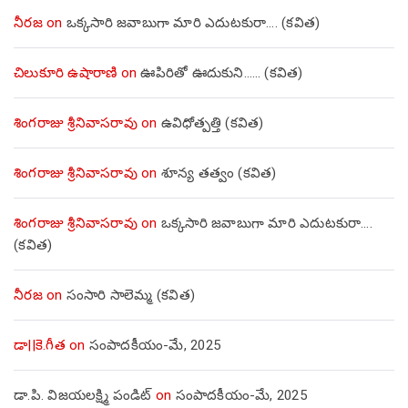
నీరజ
on
ఒక్కసారి జవాబుగా మారి ఎదుటకురా…. (కవిత)
చిలుకూరి ఉషారాణి
on
ఊపిరితో ఊదుకుని…… (కవిత)
శింగరాజు శ్రీనివాసరావు
on
ఉవిధోత్పత్తి (కవిత)
శింగరాజు శ్రీనివాసరావు
on
శూన్య తత్వం (కవిత)
శింగరాజు శ్రీనివాసరావు
on
ఒక్కసారి జవాబుగా మారి ఎదుటకురా….
(కవిత)
నీరజ
on
సంసారి సాలెమ్మ (కవిత)
డా||కె.గీత
on
సంపాదకీయం-మే, 2025
డా.పి. విజయలక్ష్మి పండిట్
on
సంపాదకీయం-మే, 2025