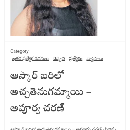
Category:
ఇతర ప్రత్యేక రచనలు
నెచ్చెలి
ప్రత్యేకం
వ్యాసాలు
ఆస్కార్ బరిలో
అచ్చతెనుగమ్మాయి –
అపూర్వ చరణ్
ఆస్కార్ బరిలో అచ్చతెనుగమ్మాయి – అపూర్వ చరణ్ -నీలిమ