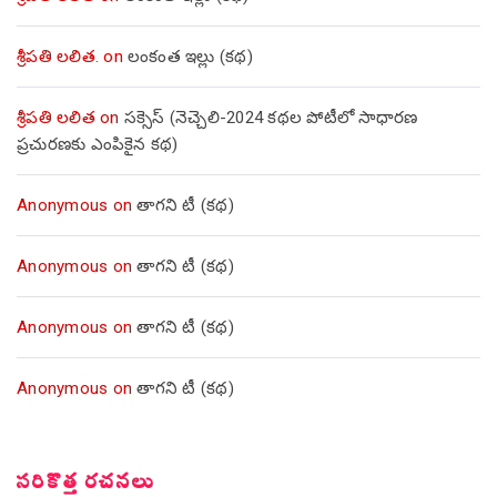
శ్రీపతి లలిత.
on
లంకంత ఇల్లు (కథ)
శ్రీపతి లలిత
on
సక్సెస్ (నెచ్చెలి-2024 కథల పోటీలో సాధారణ
ప్రచురణకు ఎంపికైన కథ)
Anonymous
on
తాగని టీ (కథ)
Anonymous
on
తాగని టీ (కథ)
Anonymous
on
తాగని టీ (కథ)
Anonymous
on
తాగని టీ (కథ)
సరికొత్త రచనలు