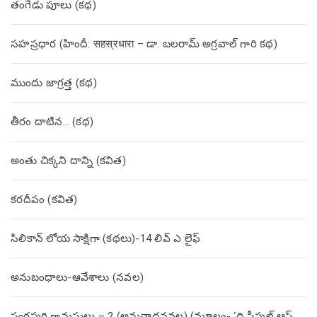
తంగేడు పూలు (క‌థ‌)
సహస్రధార (హిందీ: सहस्रधारा – డా. బలరామ్ అగ్రవాల్ గారి కథ)
ముందు జాగ్రత్త (క‌థ‌)
తీరం దాటిన… (క‌థ‌)
అంతు చిక్కని దాన్ని (కవిత)
కరదీపం (కవిత)
సిలికాన్ లోయ సాక్షిగా (కథలు)-14 లివ్ ఎ లైఫ్
అనుబంధాలు-ఆవేశాలు (నవల)
స్వర్ణపురి గ్రామస్థులు – 2 (అనువాదనవల) (మూలం- ‘ది పీపుల్ ఆఫ్