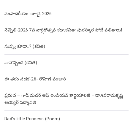
సంపాదకీయం-జూలై, 2026
నెచ్చెలి-2026 7వ వార్షికోత్సవ కథా,కవితా పురస్కార పోటీ ఫలితాలు!
నువ్వు కూడా..? (కవిత)
వానొచ్చింది (కవిత)
ఈ తరం నడక-26- రోహిణి వంజారి
ప్రమద – గాడ్ మదర్ ఆఫ్ ఇండియన్ కార్డియాలజీ – డా.శివరామకృష్ణ
అయ్యర్ పద్మావతి
Dad’s little Princess (Poem)