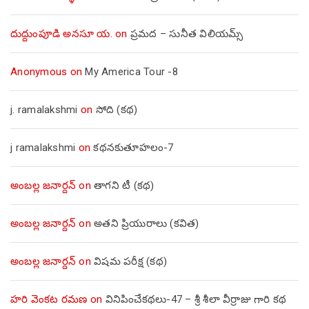
దుద్దుంపూడి అనసూ య.
on
ప్రమద – సునీత విలియమ్స్
Anonymous
on
My America Tour -8
j. ramalakshmi
on
సోది (కథ)
j ramalakshmi
on
కథనకుతూహలం-7
అంబల్ల జనార్దన్
on
తాగని టీ (కథ)
అంబల్ల జనార్దన్
on
అతని ప్రియురాలు (కవిత)
అంబల్ల జనార్దన్
on
విషమ పరీక్ష (క‌థ‌)
హరి వెంకట రమణ
on
వినిపించేకథలు-47 – శ్రీ శీలా వీర్రాజు గారి కథ