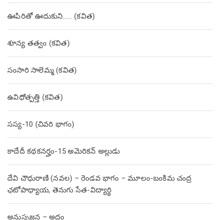
ఊపిరితో ఊదుకుని…… (కవిత)
శూన్య తత్వం (కవిత)
సంసారి సాలెమ్మ (కవిత)
ఉవిధోత్పత్తి (కవిత)
సస్య-10 (చివరి భాగం)
కాదేదీ కథకనర్హం-15 అమెరికన్ అల్లుడు
దేవి చౌధురాణి (నవల) – రెండవ భాగం – మూలం-బంకిమ చంద్ర
ఛటోపాధ్యాయ, తెనుగు సేత-విద్యార్థి
అనుసృజన – అద్దం