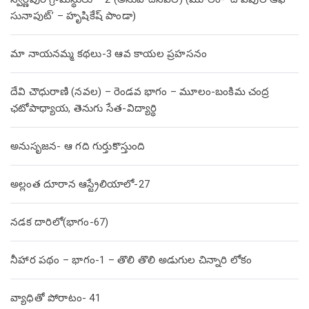
సునాపుట్’ – హృషికేష్ పాండా)
మా నాయనమ్మ కథలు-3 ఆవ కాయల ప్రహసనం
దేవి చౌధురాణి (నవల) – రెండవ భాగం – మూలం-బంకిమ చంద్ర
ఛటోపాధ్యాయ, తెనుగు సేత-విద్యార్థి
అనుసృజన- ఆ గది గుర్తుకొస్తుంది
అల్లంత దూరాన ఆస్ట్రేలియాలో-27
నడక దారిలో(భాగం-67)
నీహార పథం – భాగం-1 – తొలి తొలి అడుగుల చిన్నారి లోకం
వ్యాధితో పోరాటం- 41