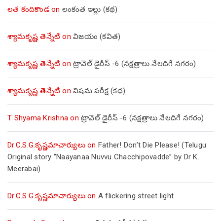
లత కందికొండ
on
లంకంత ఇల్లు (కథ)
శ్యామకృష్ణ తెన్నేటి
on
విజయం (కవిత)
శ్యామకృష్ణ తెన్నేటి
on
ట్రావెల్ డైరీస్ -6 (నక్షత్రాలు నేలదిగే నగరం)
శ్యామకృష్ణ తెన్నేటి
on
విషమ పరీక్ష (క‌థ‌)
T Shyama Krishna
on
ట్రావెల్ డైరీస్ -6 (నక్షత్రాలు నేలదిగే నగరం)
Dr.C.S.G.కృష్ణమాచార్యులు
on
Father! Don’t Die Please! (Telugu
Original story “Naayanaa Nuvvu Chacchipovadde” by Dr K.
Meerabai)
Dr.C.S.G.కృష్ణమాచార్యులు
on
A flickering street light