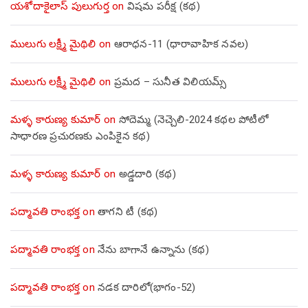
యశోదాకైలాస్ పులుగుర్త
on
విషమ పరీక్ష (క‌థ‌)
ములుగు లక్ష్మీ మైథిలి
on
ఆరాధన-11 (ధారావాహిక నవల)
ములుగు లక్ష్మీ మైథిలి
on
ప్రమద – సునీత విలియమ్స్
మళ్ళ కారుణ్య కుమార్
on
సోదెమ్మ (నెచ్చెలి-2024 కథల పోటీలో
సాధారణ ప్రచురణకు ఎంపికైన కథ)
మళ్ళ కారుణ్య కుమార్
on
అడ్డదారి (కథ)
పద్మావతి రాంభక్త
on
తాగని టీ (కథ)
పద్మావతి రాంభక్త
on
నేను బాగానే ఉన్నాను (క‌థ‌)
పద్మావతి రాంభక్త
on
నడక దారిలో(భాగం-52)