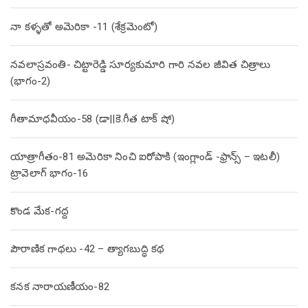
నా కళ్ళతో అమెరికా -11 (శేక్రమెంటో)
నవలాస్రవంతి- చిట్టారెడ్డి సూర్యకుమారి గారి నవల జీవిత చిత్రాలు
(భాగం-2)
గీతామాధవీయం-58 (డా||కె.గీత టాక్ షో)
యాత్రాగీతం-81 అమెరికా నించి ఐరోపాకి (ఇంగ్లాండ్ -ఫ్రాన్స్ – ఇటలీ)
ట్రావెలాగ్ భాగం-16
కొండ మేక-గద్ద
పౌరాణిక గాథలు -42 – త్యాగబుద్ధి కథ
కనక నారాయణీయం-82