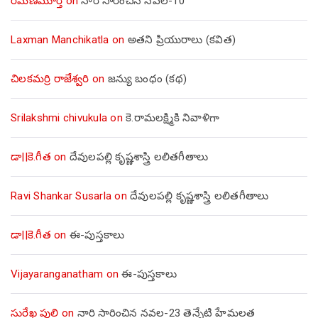
రమణమూర్తి
on
నారి సారించిన నవల-10
Laxman Manchikatla
on
అతని ప్రియురాలు (కవిత)
చిలకమర్రి రాజేశ్వరి
on
జన్యు బంధం (కథ)
Srilakshmi chivukula
on
కె.రామలక్ష్మికి నివాళిగా
డా||కె.గీత
on
దేవులపల్లి కృష్ణశాస్త్రి లలితగీతాలు
Ravi Shankar Susarla
on
దేవులపల్లి కృష్ణశాస్త్రి లలితగీతాలు
డా||కె.గీత
on
ఈ-పుస్తకాలు
Vijayaranganatham
on
ఈ-పుస్తకాలు
సురేఖ పులి
on
నారి సారించిన నవల-23 తెన్నేటి హేమలత