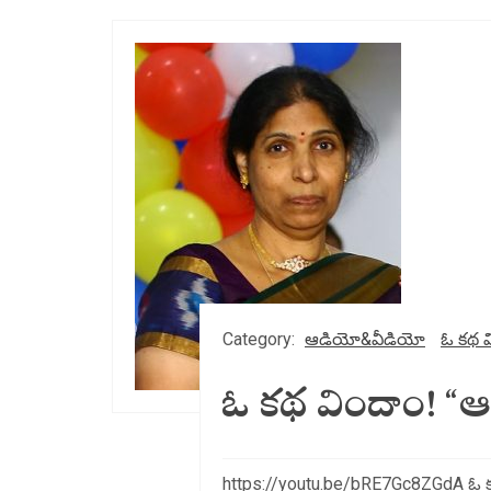
Category:
ఆడియో&వీడియో
ఓ కథ వ
ఓ కథ విందాం! “ఆ
https://youtu.be/bRE7Gc8ZGdA ఓ కథ