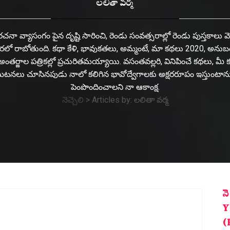
లలితా వర్మ
 రచనా వ్యాసంగం పైన దృష్టి సారించి, రెండు సంవత్సరాల్లో రెండు పుస్తక
ం త్వరలో రాబోతుంది. కథా కేళి, భావుకతలు, అమ్మంటే, మా కథలు 2020, అ
ధ అంతర్జాల పత్రికల్లో ప్రచురితమయ్యాయి. వసంతవల్లరి, వినిపించే కథలు
సంఘటనలు చూసినపుడు నాలో కలిగిన భావోద్వేగాలకు అక్షరరూపం ఇస్తు
పెంపొందించాలని నా ఆకాంక్ష.
నెచ్చెలి
>
Articles by: లలితా వర్మ
న
Y
(