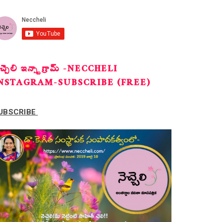
ెచ్చెలి ఇన్స్టాగ్రామ్ -NECCHELI
NSTAGRAM-SUBSCRIBE (FREE)
UBSCRIBE