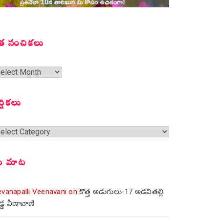
త సంచికలు
త
ంచికలు
ర్షికలు
్షికలు
ీ మాట
evanapalli Veenavani
on
కొత్త అడుగులు-17 అడవితల్లి
డ్డ వీణావాణి