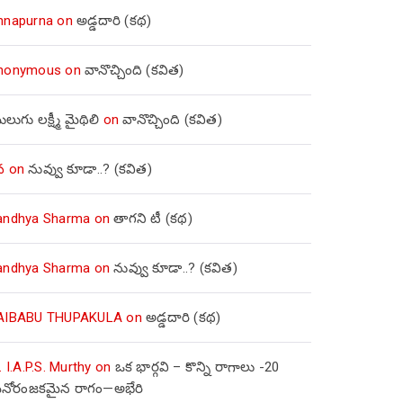
nnapurna
on
అడ్డదారి (కథ)
nonymous
on
వానొచ్చింది (కవిత)
లుగు లక్ష్మీ మైథిలి
on
వానొచ్చింది (కవిత)
వ
on
నువ్వు కూడా..? (కవిత)
andhya Sharma
on
తాగని టీ (కథ)
andhya Sharma
on
నువ్వు కూడా..? (కవిత)
AIBABU THUPAKULA
on
అడ్డదారి (కథ)
. I.A.P.S. Murthy
on
ఒక భార్గవి – కొన్ని రాగాలు -20
నోరంజకమైన రాగం—అభేరి