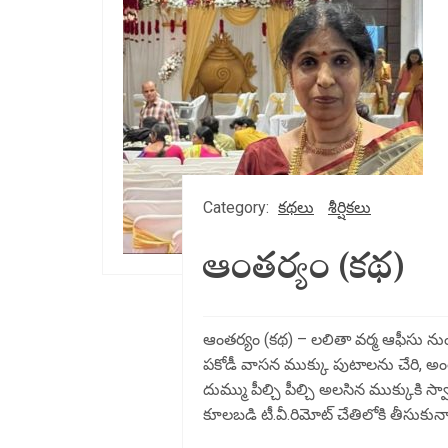
Category:
కథలు
శీర్షికలు
ఆంతర్యం (కథ)
ఆంతర్యం (కథ) – లలితా వర్మ ఆఫీసు ను
పకోడీ వాసన ముక్కు పుటాలను చేరి, అంత 
దుమ్ము పీల్చి పీల్చి అలసిన ముక్కుకి
కూలబడి టీ.వీ.రిమోట్ చేతిలోకి తీసుకున