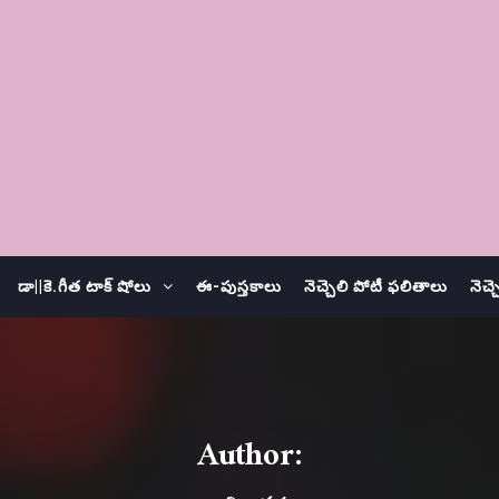
డా||కె.గీత టాక్ షోలు
ఈ-పుస్తకాలు
నెచ్చెలి పోటీ ఫలితాలు
నెచ్
Author: