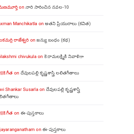
మణమూర్తి
on
నారి సారించిన నవల-10
axman Manchikatla
on
అతని ప్రియురాలు (కవిత)
లకమర్రి రాజేశ్వరి
on
జన్యు బంధం (కథ)
ilakshmi chivukula
on
కె.రామలక్ష్మికి నివాళిగా
||కె.గీత
on
దేవులపల్లి కృష్ణశాస్త్రి లలితగీతాలు
avi Shankar Susarla
on
దేవులపల్లి కృష్ణశాస్త్రి
లితగీతాలు
||కె.గీత
on
ఈ-పుస్తకాలు
ijayaranganatham
on
ఈ-పుస్తకాలు