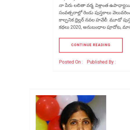
నా పేరు లలితా వర్మ. విశ్రాంత ఉపాధ్యాయ
సంవత్సరాల్లో రెండు పుస్తకాలు వెలువ
కాల్పనిక ధ్రిల్లర్ నవల హవేలీ. మూడో పు
కథలు 2020, అనుబంధాల పూదోట, మాన
CONTINUE READING
Posted On :
Published By :