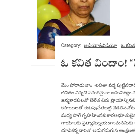
Category:
ఆడియో&వీడియో
ఓ కవిత
ఓ కవిత విందాం! 
మేం పోరాడుతాం -లలితా వర్మ పుట్టినద
జీవితం నిన్నటి సమరమైనా అనునిత్యం
జన్మకారకులతో లేలేత చిరు ప్రాయాన్నినల
కసాయిలతో కడుపుచేతబట్టి వెడలినచోటలై
మధ్య సాగే గృహహింసకుకారణభూతులైన పత
గాయాలకు ప్రత్యామ్నాయంగా,మనసుకు క
చూపేకన్నవారితో అడుగడుగున ఆంక్షలతోఅస్త