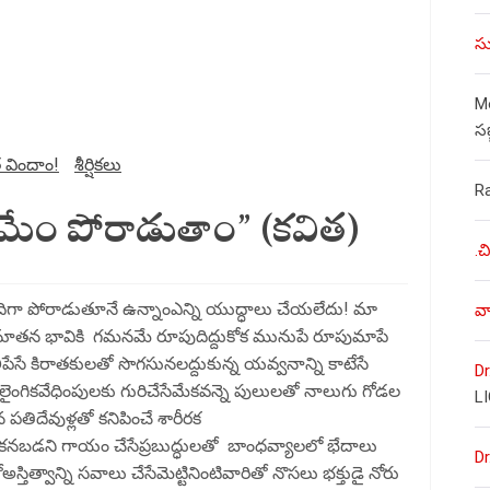
సు
Mo
స
 విందాం!
శీర్షికలు
R
“మేం పోరాడుతాం” (కవిత)
.చ
ాదిగా పోరాడుతూనే ఉన్నాంఎన్ని యుద్ధాలు చేయలేదు! మా
వా
 నూతన భావికి గమనమే రూపుదిద్దుకోక మునుపే రూపుమాపే
ిపేసే కిరాతకులతో సొగసునలద్దుకున్న యవ్వనాన్ని కాటేసే
Dr
ంగికవేధింపులకు గురిచేసేమేకవన్నె పులులతో నాలుగు గోడల
L
ిదేవుళ్లతో కనిపించే శారీరక
నబడని గాయం చేసేప్రబుద్ధులతో బాంధవ్యాలలో భేదాలు
Dr
ిత్వాన్ని సవాలు చేసేమెట్టినింటివారితో నొసలు భక్తుడై నోరు