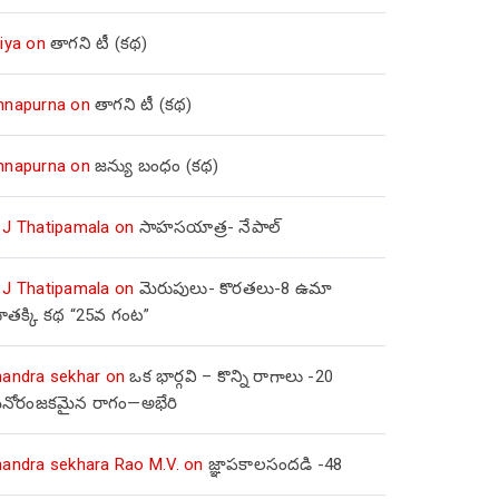
iya
on
తాగని టీ (కథ)
nnapurna
on
తాగని టీ (కథ)
nnapurna
on
జన్యు బంధం (కథ)
 J Thatipamala
on
సాహసయాత్ర- నేపాల్‌
 J Thatipamala
on
మెరుపులు- కొరతలు-8 ఉమా
ూతక్కి కథ “25వ గంట”
handra sekhar
on
ఒక భార్గవి – కొన్ని రాగాలు -20
నోరంజకమైన రాగం—అభేరి
handra sekhara Rao M.V.
on
జ్ఞాపకాలసందడి -48