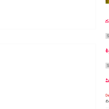
గ
గ
స
శీ
శీర
మ
D
బి