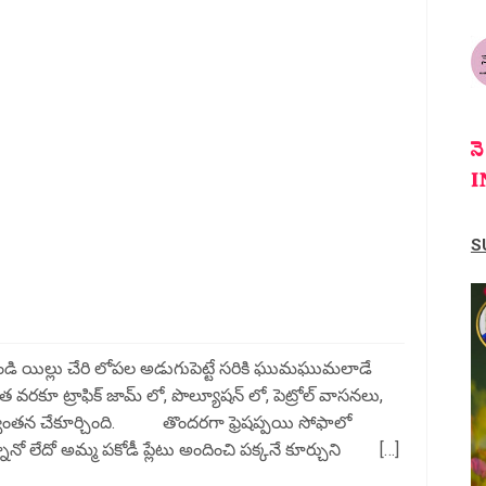
న
I
S
ండి యిల్లు చేరి లోపల అడుగుపెట్టే సరికి ఘుమఘుమలాడే
వరకూ ట్రాఫిక్ జామ్ లో, పొల్యూషన్ లో, పెట్రోల్ వాసనలు,
 స్వాంతన చేకూర్చింది. తొందరగా ఫ్రెషప్పయి సోఫాలో
్నానో లేదో అమ్మ పకోడీ ప్లేటు అందించి పక్కనే కూర్చుని […]