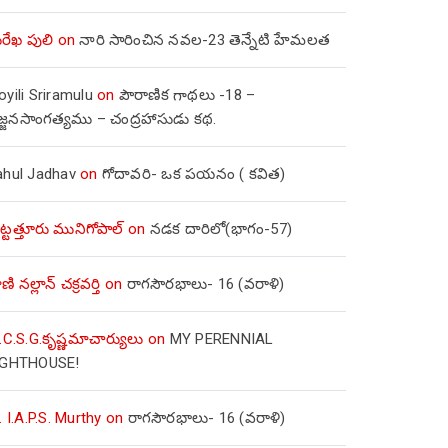
రేఖ పులి
on
నారి సారించిన నవల-23 తెన్నేటి హేమలత
yili Sriramulu
on
పౌరాణిక గాథలు -18 –
జ్జనసాంగత్యము – చంద్రహాసుడు కథ.
ahul Jadhav
on
గోదావరి- ఒక పయనం ( కవిత)
ిట్టత్తూరు మునిగోపాల్
on
నడక దారిలో(భాగం-57)
ణి నల్లాన్ చక్రవర్తి
on
రాగసౌరభాలు- 16 (వరాళి)
.C.S.G.కృష్ణమాచార్యులు
on
MY PERENNIAL
IGHTHOUSE!
. I.A.P.S. Murthy
on
రాగసౌరభాలు- 16 (వరాళి)