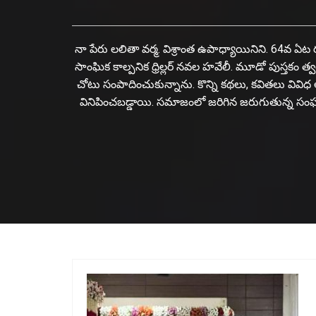
నా పేరు లలితా వర్మ. విశ్రాంత ఉపాధ్యాయినిని. 64వ ఏట
సాంఘిక కాల్పనిక ధ్రిల్లర్ నవల హవేలీ. మూడో పుస్తక
చోటు సంపాదించుకున్నాను. కొన్ని కథలు, కవితలు వివి
వినిపించబడ్డాయి. సమాజంలో జరిగిన జరుగుతున్న 