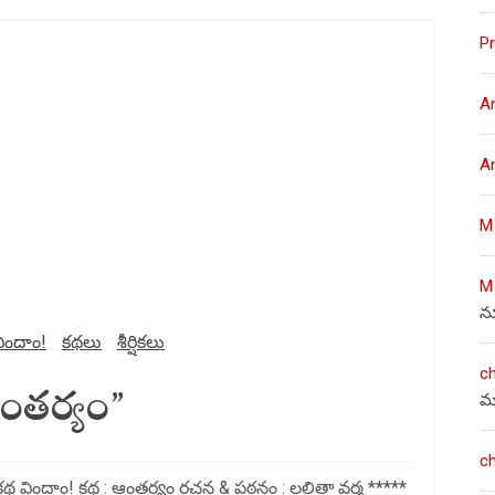
Pr
A
A
M
M
న
ిందాం!
కథలు
శీర్షికలు
c
ంతర్యం”
మ
c
 విందాం! కథ : ఆంతర్యం రచన & పఠనం : లలితా వర్మ *****