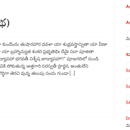
A
థ)
A
ము
 కుందేందు తుషారహార ధవళా యా శుభ్రవస్త్రాన్వితా యా వీణా
 బ్రహ్మాచ్యుత శంకర ప్రభృతిభిః దేవైః సదా పూజితా
శి
్యాపహా భగవతీ నిశ్శేష జాడ్యాపహా!!” పూజగదిలో నుండి
కి సోకుతున్న అత్తగారి సరస్వతీ ప్రార్థన, అంతులేని
S
ద్దిగా తెరచి వున్న తలుపు సందు గుండా […]
S
S
Dr
మ