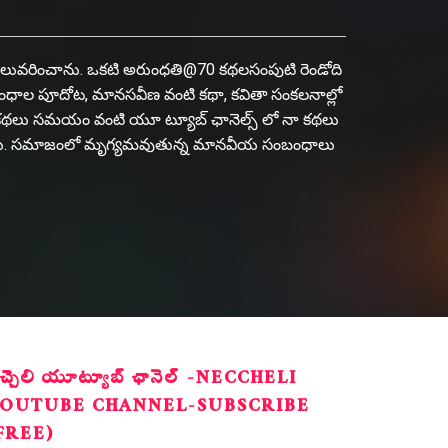
ాలు వెలువరించాను. ఒకటి అరుంధతి@70 కథలసంపుటి రెండోది
నుబంధాల పూదోట, మానసవీణ వంటి కథా, కవితా సంకలనాల్లో
, మీ కథలు సమయం వంటి యూ ట్యూబ్ ఛానెల్స్ లో నా కథలు
ంటాను. సమాజంలో మృగ్యమవుతున్న మానవీయ సంబంధాలు
ెచ్చెలి యూట్యూబ్ ఛానెల్ -NECCHELI
OUTUBE CHANNEL-SUBSCRIBE
FREE)