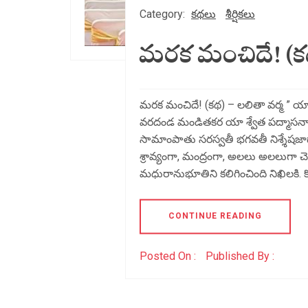
Category:
కథలు
శీర్షికలు
మరక మంచిదే! (క
మరక మంచిదే! (కథ) – లలితా వర్మ ” యా
వరదండ మండితకర యా శ్వేత పద్మాసనా యా
సామాంపాతు సరస్వతీ భగవతీ నిశ్శేషజాడ
శ్రావ్యంగా, మంద్రంగా, అలలు అలలుగా చెవి
మధురానుభూతిని కలిగించింది నిఖిలకి. కొ
CONTINUE READING
Posted On :
Published By :