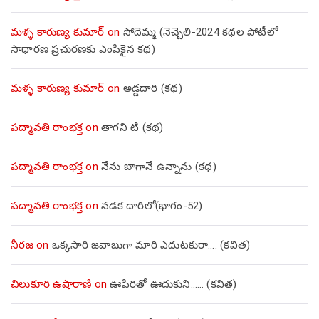
మళ్ళ కారుణ్య కుమార్
on
సోదెమ్మ (నెచ్చెలి-2024 కథల పోటీలో
సాధారణ ప్రచురణకు ఎంపికైన కథ)
మళ్ళ కారుణ్య కుమార్
on
అడ్డదారి (కథ)
పద్మావతి రాంభక్త
on
తాగని టీ (కథ)
పద్మావతి రాంభక్త
on
నేను బాగానే ఉన్నాను (క‌థ‌)
పద్మావతి రాంభక్త
on
నడక దారిలో(భాగం-52)
నీరజ
on
ఒక్కసారి జవాబుగా మారి ఎదుటకురా…. (కవిత)
చిలుకూరి ఉషారాణి
on
ఊపిరితో ఊదుకుని…… (కవిత)