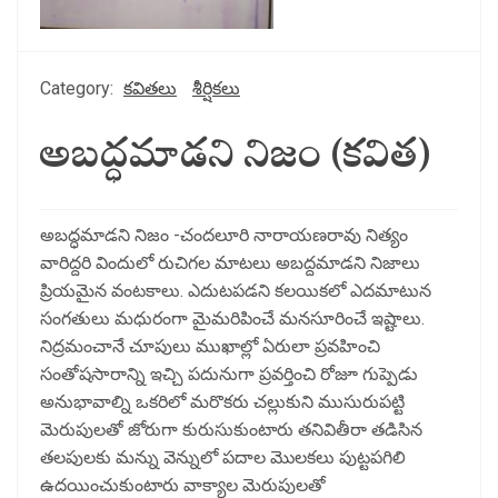
Category:
కవితలు
శీర్షికలు
అబద్ధమాడని నిజం (కవిత)
అబద్ధమాడని నిజం -చందలూరి నారాయణరావు నిత్యం
వారిద్దరి విందులో రుచిగల మాటలు అబద్దమాడని నిజాలు
ప్రియమైన వంటకాలు. ఎదుటపడని కలయికలో ఎదమాటున
సంగతులు మధురంగా మైమరిపించే మనసూరించే ఇష్టాలు.
నిద్రమంచానే చూపులు ముఖాల్లో ఏరులా ప్రవహించి
సంతోషసారాన్ని ఇచ్చి పదునుగా ప్రవర్తించి రోజూ గుప్పెడు
అనుభావాల్ని ఒకరిలో మరొకరు చల్లుకుని ముసురుపట్టి
మెరుపులతో జోరుగా కురుసుకుంటారు తనివితీరా తడిసిన
తలపులకు మన్ను వెన్నులో పదాల మొలకలు పుట్టపగిలి
ఉదయించుకుంటారు వాక్యాల మెరుపులతో