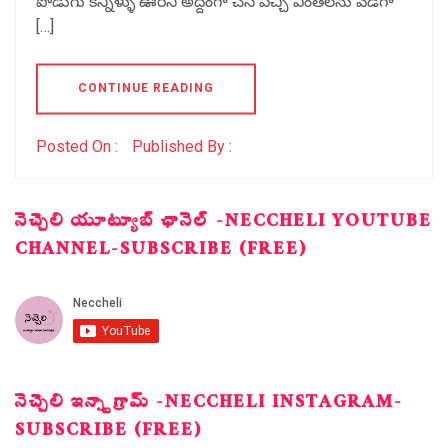
పొడుగు కన్నీళ్ళు ఊరిని అద్దంగా చేసి పచ్చి వింతలను వేడిగా
[…]
CONTINUE READING
Posted On :
Published By :
నెచ్చెలి యూట్యూబ్ ఛానెల్ -NECCHELI YOUTUBE
CHANNEL-SUBSCRIBE (FREE)
నెచ్చెలి ఇన్స్టాగ్రామ్ -NECCHELI INSTAGRAM-
SUBSCRIBE (FREE)