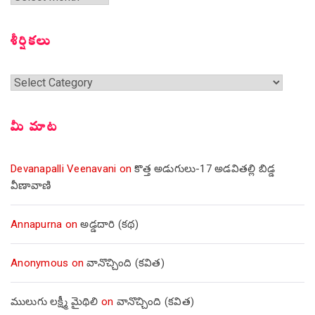
సంచికలు
శీర్షికలు
శీర్షికలు
మీ మాట
Devanapalli Veenavani
on
కొత్త అడుగులు-17 అడవితల్లి బిడ్డ
వీణావాణి
Annapurna
on
అడ్డదారి (కథ)
Anonymous
on
వానొచ్చింది (కవిత)
ములుగు లక్ష్మీ మైథిలి
on
వానొచ్చింది (కవిత)