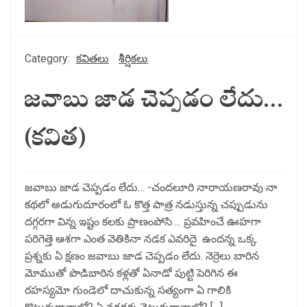
Category:
కవితలు
శీర్షికలు
జవాబు జాడ చెప్పడం లేదు…
(కవిత)
జవాబు జాడ చెప్పడం లేదు… -చందలూరి నారాయణరావు నా
కథలో అడుగుదూరంలో ఓ కొత్త పాత్ర నడుస్తున్న చప్పుడును
దగ్గరగా విన్న ఇష్టం కలకు ప్రాణంపోసి…. ప్రవహించే ఊహగా
పరిగెత్తె ఆశగా ఎంత వెతికినా నడక ఎవరిదై ఉందన్న ఒక్క
ప్రశ్నకు ఏ క్షణం జవాబు జాడ చెప్పడం లేదు. నెర్రెలు బారిన
మోముతో పొడిబారిన కళ్లతో ఏనాడో పుట్టి పెరిగిన ఈ
రహస్యమో గుండెలో దాచుకున్న సత్యంగా ఏ గాలికి