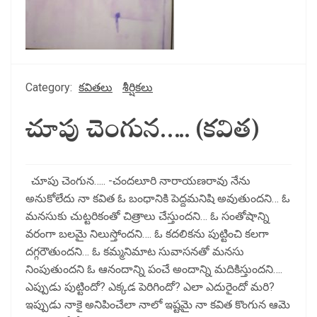
Category:
కవితలు
శీర్షికలు
చూపు చెంగున….. (కవిత)
చూపు చెంగున….. -చందలూరి నారాయణరావు నేను
అనుకోలేదు నా కవిత ఓ బంధానికి పెద్దమనిషి అవుతుందని… ఓ
మనసుకు చుట్టరికంతో చిత్రాలు చేస్తుందని… ఓ సంతోషాన్ని
వరంగా బలమై నిలుస్తోందని…. ఓ కదలికను పుట్టించి కలగా
దగ్గరౌతుందని… ఓ కమ్మనిమాట సువాసనతో మనసు
నింపుతుందని ఓ ఆనందాన్ని పంచే అందాన్ని మదికిస్తుందని….
ఎప్పుడు పుట్టిందో? ఎక్కడ పెరిగిందో? ఎలా ఎదురైందో మరి?
ఇప్పుడు నాకై అనిపించేలా నాలో ఇష్టమై నా కవిత కొంగున ఆమె