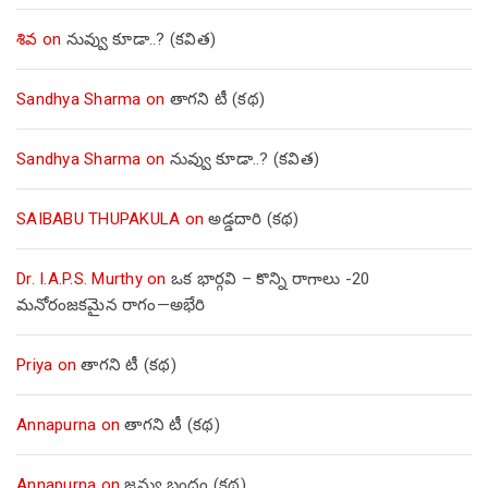
శివ
on
నువ్వు కూడా..? (కవిత)
Sandhya Sharma
on
తాగని టీ (కథ)
Sandhya Sharma
on
నువ్వు కూడా..? (కవిత)
SAIBABU THUPAKULA
on
అడ్డదారి (కథ)
Dr. I.A.P.S. Murthy
on
ఒక భార్గవి – కొన్ని రాగాలు -20
మనోరంజకమైన రాగం—అభేరి
Priya
on
తాగని టీ (కథ)
Annapurna
on
తాగని టీ (కథ)
Annapurna
on
జన్యు బంధం (కథ)