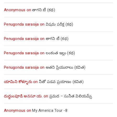
Anonymous
on
తాగని టీ (కథ)
Penugonda sarasija
on
విషమ పరీక్ష (క‌థ‌)
Penugonda sarasija
on
తాగని టీ (కథ)
Penugonda sarasija
on
లంకంత ఇల్లు (కథ)
Penugonda sarasija
on
అతని ప్రియురాలు (కవిత)
యామిని కోళ్ళూరు
on
నీతో పడవ ప్రయాణం (కవిత)
దుద్దుంపూడి అనసూ య.
on
ప్రమద – సునీత విలియమ్స్
Anonymous
on
My America Tour -8