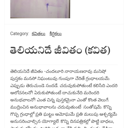
Category:
కవితలు
శీర్షికలు
తెలియనిదే జీవితం (కవిత)
తెలియనిదే జీవితం -చందలూరి నారాయణరావు మనిషో
పుస్తకం మనసో నిఘంటువు గుంపుగా చేరితే గ్రంధాలయమే.
ఎప్పుడు తెరుచుండె సందడే. చదువుకుపోతుంటే కలిసేది ఎందరి
ఆలోచనలనో! ఏరుకుపోతుంటే దాచుకునేది మరెందరి
అనుభవాలనో! ఎంత చిన్న పుస్తకమైనా ఎంతో కొంత వెలుగే.
ముద్రించిన అనుభావాలను చదువుతుంటే సంతోషమే. కొన్ని
గొప్ప గ్రంధాల్లో ప్రతి ఘట్టం ఆమోఘమే ప్రతి మలుపు ఆశ్చర్యమే
అనుసరించాల్సిన యోగ్యాలే. కొన్ని దినపత్రికల్లో పొట్టి బాధలు,