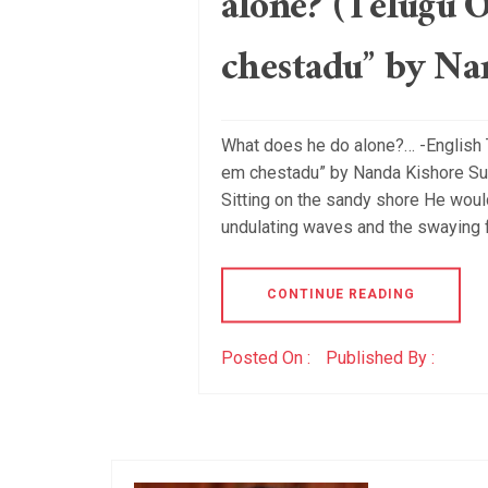
alone? (Telugu 
chestadu” by Na
What does he do alone?… -English T
em chestadu” by Nanda Kishore Suf
Sitting on the sandy shore He would
undulating waves and the swaying f
CONTINUE READING
Posted On :
Published By :