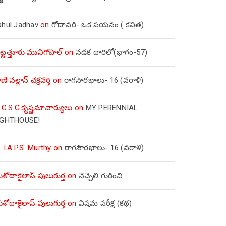
ahul Jadhav
on
గోదావరి- ఒక పయనం ( కవిత)
ిట్టత్తూరు మునిగోపాల్
on
నడక దారిలో(భాగం-57)
ణి నల్లాన్ చక్రవర్తి
on
రాగసౌరభాలు- 16 (వరాళి)
.C.S.G.కృష్ణమాచార్యులు
on
MY PERENNIAL
IGHTHOUSE!
. I.A.P.S. Murthy
on
రాగసౌరభాలు- 16 (వరాళి)
ోదాకైలాస్ పులుగుర్త
on
నెచ్చెలి గురించి
ోదాకైలాస్ పులుగుర్త
on
విషమ పరీక్ష (క‌థ‌)