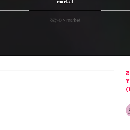
market
నెచ్చెలి
>
market
న
Y
(