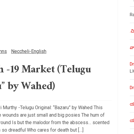
R
.చ
వా
mns
Neccheli-English
 -19 Market (Telugu
Dr
L
u” by Wahed)
Dr
యశ
i Murthy -Telugu Original: “Bazaru” by Wahed This
e wounds are just small and big posies The hum of
యశ
around Is but the malodor from the abscess… scented
so dreadful Who cares for death but […]