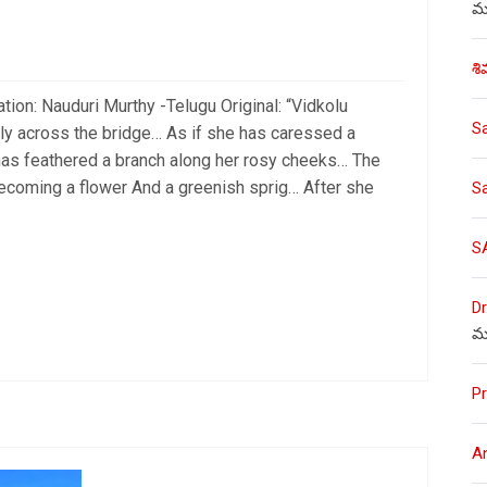
ము
శి
ation: Nauduri Murthy -Telugu Original: “Vidkolu
S
tly across the bridge… As if she has caressed a
 has feathered a branch along her rosy cheeks… The
ecoming a flower And a greenish sprig… After she
S
S
Dr
మ
Pr
A