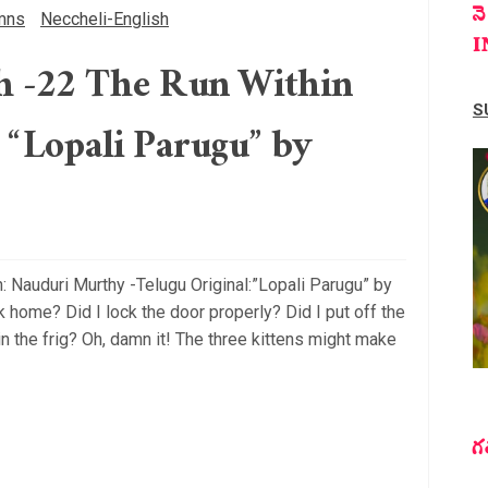
న
mns
Neccheli-English
I
 -22 The Run Within
S
 “Lopali Parugu” by
: Nauduri Murthy -Telugu Original:”Lopali Parugu” by
 home? Did I lock the door properly? Did I put off the
n the frig? Oh, damn it! The three kittens might make
గ