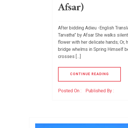
Afsar)
After bidding Adieu -English Transl
Tarvatha” by Afsar She walks silen
flower with her delicate hands; Or,
bridge whelms in Spring Himself b
crosses […]
CONTINUE READING
Posted On :
Published By :