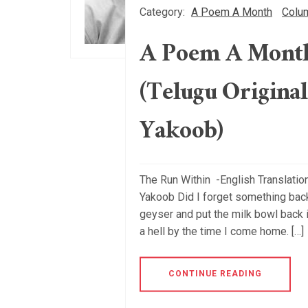
Category:
A Poem A Month
Colu
A Poem A Month
(Telugu Original
Yakoob)
The Run Within -English Translation
Yakoob Did I forget something back
geyser and put the milk bowl back i
a hell by the time I come home. […]
CONTINUE READING