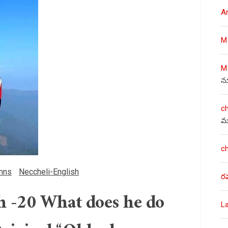
A
M
M
న
c
మ
c
mns
Neccheli-English
ర
 -20 What does he do
L