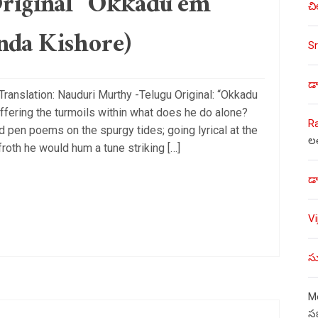
Original “Okkadu em
చి
nda Kishore)
Sr
డా
ranslation: Nauduri Murthy -Telugu Original: “Okkadu
fering the turmoils within what does he do alone?
R
 pen poems on the spurgy tides; going lyrical at the
ల
roth he would hum a tune striking […]
డా
V
సు
Mo
స