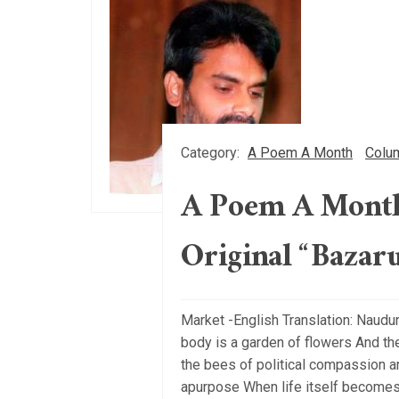
Category:
A Poem A Month
Colu
A Poem A Month
Original “Bazar
Market -English Translation: Naudur
body is a garden of flowers And th
the bees of political compassion 
apurpose When life itself becomes 