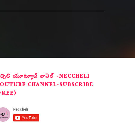
ెచ్చెలి యూట్యూబ్ ఛానెల్ -NECCHELI
OUTUBE CHANNEL-SUBSCRIBE
FREE)