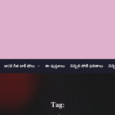
డా||కె.గీత టాక్ షోలు
ఈ-పుస్తకాలు
నెచ్చెలి పోటీ ఫలితాలు
నెచ్
Tag: