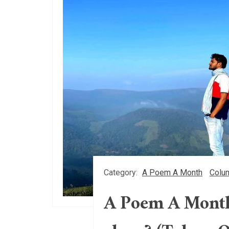
Category:
A Poem A Month
Colu
A Poem A Month