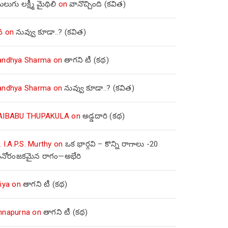
లుగు లక్ష్మీ మైథిలి
on
వానొచ్చింది (కవిత)
వ
on
నువ్వు కూడా..? (కవిత)
andhya Sharma
on
తాగని టీ (కథ)
andhya Sharma
on
నువ్వు కూడా..? (కవిత)
AIBABU THUPAKULA
on
అడ్డదారి (కథ)
. I.A.P.S. Murthy
on
ఒక భార్గవి – కొన్ని రాగాలు -20
నోరంజకమైన రాగం—అభేరి
iya
on
తాగని టీ (కథ)
nnapurna
on
తాగని టీ (కథ)