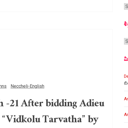
గ
స
శీ
శీర
మ
D
బి
mns
Neccheli-English
-21 After bidding Adieu
A
l “Vidkolu Tarvatha” by
A