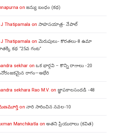
nnapurna
on
జన్యు బంధం (కథ)
 J Thatipamala
on
సాహసయాత్ర- నేపాల్‌
 J Thatipamala
on
మెరుపులు- కొరతలు-8 ఉమా
ూతక్కి కథ “25వ గంట”
handra sekhar
on
ఒక భార్గవి – కొన్ని రాగాలు -20
నోరంజకమైన రాగం—అభేరి
handra sekhara Rao M.V.
on
జ్ఞాపకాలసందడి -48
మణమూర్తి
on
నారి సారించిన నవల-10
axman Manchikatla
on
అతని ప్రియురాలు (కవిత)