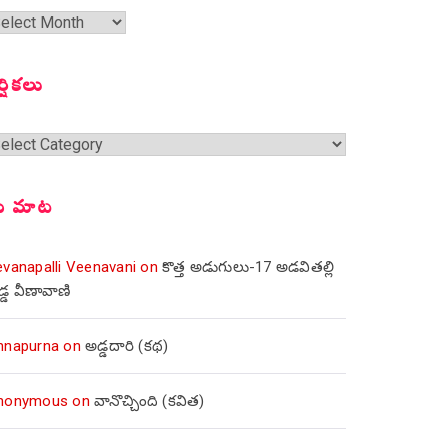
త
ంచికలు
ర్షికలు
్షికలు
ీ మాట
evanapalli Veenavani
on
కొత్త అడుగులు-17 అడవితల్లి
డ్డ వీణావాణి
nnapurna
on
అడ్డదారి (కథ)
nonymous
on
వానొచ్చింది (కవిత)