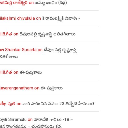
లకమర్రి రాజేశ్వరి
on
జన్యు బంధం (కథ)
ilakshmi chivukula
on
కె.రామలక్ష్మికి నివాళిగా
||కె.గీత
on
దేవులపల్లి కృష్ణశాస్త్రి లలితగీతాలు
avi Shankar Susarla
on
దేవులపల్లి కృష్ణశాస్త్రి
లితగీతాలు
||కె.గీత
on
ఈ-పుస్తకాలు
ijayaranganatham
on
ఈ-పుస్తకాలు
రేఖ పులి
on
నారి సారించిన నవల-23 తెన్నేటి హేమలత
yili Sriramulu
on
పౌరాణిక గాథలు -18 –
జ్జనసాంగత్యము – చంద్రహాసుడు కథ.