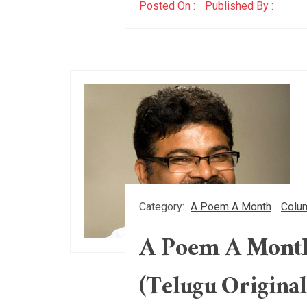
Posted On :
Published By :
Category:
A Poem A Month
Colu
A Poem A Month 
(Telugu Origina