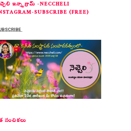
ెచ్చెలి ఇన్స్టాగ్రామ్ -NECCHELI
NSTAGRAM-SUBSCRIBE (FREE)
UBSCRIBE
త సంచికలు