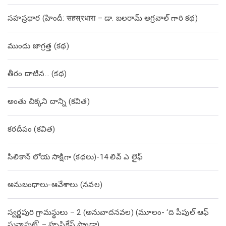
సహస్రధార (హిందీ: सहस्रधारा – డా. బలరామ్ అగ్రవాల్ గారి కథ)
ముందు జాగ్రత్త (క‌థ‌)
తీరం దాటిన… (క‌థ‌)
అంతు చిక్కని దాన్ని (కవిత)
కరదీపం (కవిత)
సిలికాన్ లోయ సాక్షిగా (కథలు)-14 లివ్ ఎ లైఫ్
అనుబంధాలు-ఆవేశాలు (నవల)
స్వర్ణపురి గ్రామస్థులు – 2 (అనువాదనవల) (మూలం- ‘ది పీపుల్ ఆఫ్
సునాపుట్’ – హృషికేష్ పాండా)