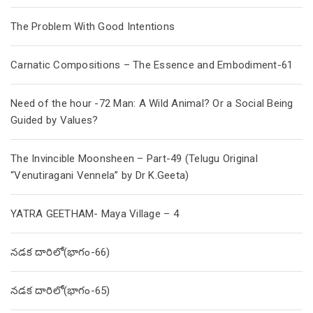
The Problem With Good Intentions
Carnatic Compositions – The Essence and Embodiment-61
Need of the hour -72 Man: A Wild Animal? Or a Social Being
Guided by Values?
The Invincible Moonsheen – Part-49 (Telugu Original
“Venutiragani Vennela” by Dr K.Geeta)
YATRA GEETHAM- Maya Village – 4
నడక దారిలో(భాగం-66)
నడక దారిలో(భాగం-65)