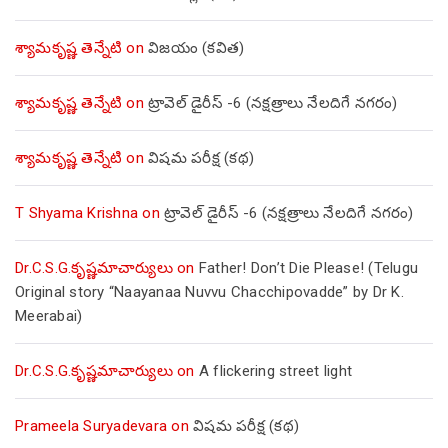
శ్యామకృష్ణ తెన్నేటి
on
విజయం (కవిత)
శ్యామకృష్ణ తెన్నేటి
on
ట్రావెల్ డైరీస్ -6 (నక్షత్రాలు నేలదిగే నగరం)
శ్యామకృష్ణ తెన్నేటి
on
విషమ పరీక్ష (క‌థ‌)
T Shyama Krishna
on
ట్రావెల్ డైరీస్ -6 (నక్షత్రాలు నేలదిగే నగరం)
Dr.C.S.G.కృష్ణమాచార్యులు
on
Father! Don’t Die Please! (Telugu
Original story “Naayanaa Nuvvu Chacchipovadde” by Dr K.
Meerabai)
Dr.C.S.G.కృష్ణమాచార్యులు
on
A flickering street light
Prameela Suryadevara
on
విషమ పరీక్ష (క‌థ‌)