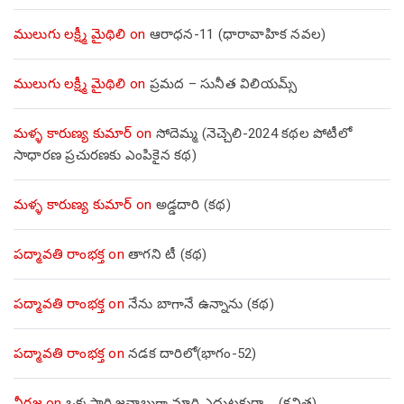
ములుగు లక్ష్మీ మైథిలి
on
ఆరాధన-11 (ధారావాహిక నవల)
ములుగు లక్ష్మీ మైథిలి
on
ప్రమద – సునీత విలియమ్స్
మళ్ళ కారుణ్య కుమార్
on
సోదెమ్మ (నెచ్చెలి-2024 కథల పోటీలో
సాధారణ ప్రచురణకు ఎంపికైన కథ)
మళ్ళ కారుణ్య కుమార్
on
అడ్డదారి (కథ)
పద్మావతి రాంభక్త
on
తాగని టీ (కథ)
పద్మావతి రాంభక్త
on
నేను బాగానే ఉన్నాను (క‌థ‌)
పద్మావతి రాంభక్త
on
నడక దారిలో(భాగం-52)
నీరజ
on
ఒక్కసారి జవాబుగా మారి ఎదుటకురా…. (కవిత)