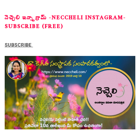
నెచ్చెలి ఇన్స్టాగ్రామ్ -NECCHELI INSTAGRAM-
SUBSCRIBE (FREE)
SUBSCRIBE