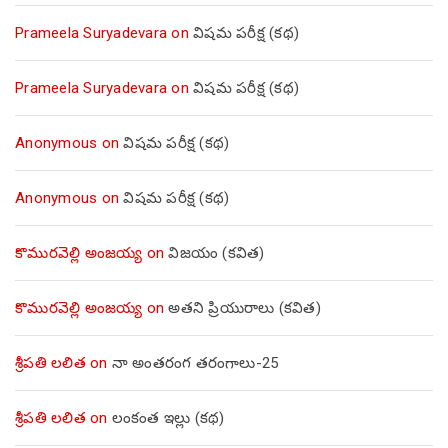
Prameela Suryadevara
on
విషమ పరీక్ష (క‌థ‌)
Prameela Suryadevara
on
విషమ పరీక్ష (క‌థ‌)
Anonymous
on
విషమ పరీక్ష (క‌థ‌)
Anonymous
on
విషమ పరీక్ష (క‌థ‌)
కొమురవెల్లి అంజయ్య
on
విజయం (కవిత)
కొమురవెల్లి అంజయ్య
on
అతని ప్రియురాలు (కవిత)
శ్రీపతి లలిత
on
నా అంతరంగ తరంగాలు-25
శ్రీపతి లలిత
on
లంకంత ఇల్లు (కథ)