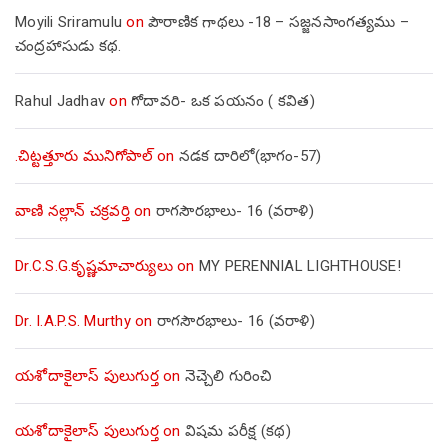
Moyili Sriramulu
on
పౌరాణిక గాథలు -18 – సజ్జనసాంగత్యము –
చంద్రహాసుడు కథ.
Rahul Jadhav
on
గోదావరి- ఒక పయనం ( కవిత)
.చిట్టత్తూరు మునిగోపాల్
on
నడక దారిలో(భాగం-57)
వాణి నల్లాన్ చక్రవర్తి
on
రాగసౌరభాలు- 16 (వరాళి)
Dr.C.S.G.కృష్ణమాచార్యులు
on
MY PERENNIAL LIGHTHOUSE!
Dr. I.A.P.S. Murthy
on
రాగసౌరభాలు- 16 (వరాళి)
యశోదాకైలాస్ పులుగుర్త
on
నెచ్చెలి గురించి
యశోదాకైలాస్ పులుగుర్త
on
విషమ పరీక్ష (క‌థ‌)