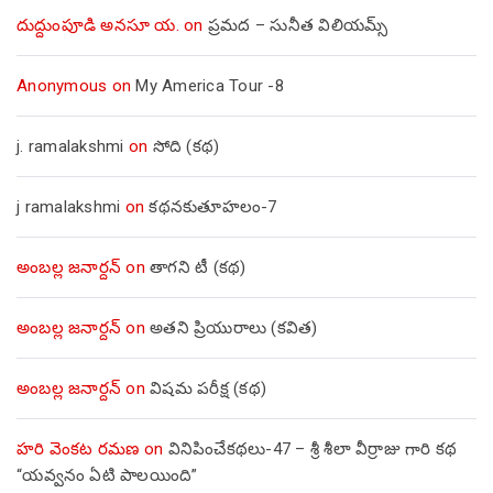
దుద్దుంపూడి అనసూ య.
on
ప్రమద – సునీత విలియమ్స్
Anonymous
on
My America Tour -8
j. ramalakshmi
on
సోది (కథ)
j ramalakshmi
on
కథనకుతూహలం-7
అంబల్ల జనార్దన్
on
తాగని టీ (కథ)
అంబల్ల జనార్దన్
on
అతని ప్రియురాలు (కవిత)
అంబల్ల జనార్దన్
on
విషమ పరీక్ష (క‌థ‌)
హరి వెంకట రమణ
on
వినిపించేకథలు-47 – శ్రీ శీలా వీర్రాజు గారి కథ
“యవ్వనం ఏటి పాలయింది”