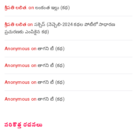
శ్రీపతి లలిత.
on
లంకంత ఇల్లు (కథ)
శ్రీపతి లలిత
on
సక్సెస్ (నెచ్చెలి-2024 కథల పోటీలో సాధారణ
ప్రచురణకు ఎంపికైన కథ)
Anonymous
on
తాగని టీ (కథ)
Anonymous
on
తాగని టీ (కథ)
Anonymous
on
తాగని టీ (కథ)
Anonymous
on
తాగని టీ (కథ)
సరికొత్త రచనలు