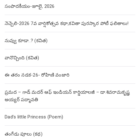
సంపాదకీయం-జూలై, 2026
నెచ్చెలి-2026 7వ వార్షికోత్సవ కథా,కవితా పురస్కార పోటీ ఫలితాలు!
నువ్వు కూడా..? (కవిత)
వానొచ్చింది (కవిత)
ఈ తరం నడక-26- రోహిణి వంజారి
ప్రమద – గాడ్ మదర్ ఆఫ్ ఇండియన్ కార్డియాలజీ – డా.శివరామకృష్ణ
అయ్యర్ పద్మావతి
Dad’s little Princess (Poem)
తంగేడు పూలు (క‌థ‌)