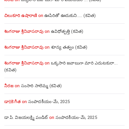
చిలుకూరి ఉషారాణి
on
ఊపిరితో ఊదుకుని…… (కవిత)
శింగరాజు శ్రీనివాసరావు
on
ఉవిధోత్పత్తి (కవిత)
శింగరాజు శ్రీనివాసరావు
on
శూన్య తత్వం (కవిత)
శింగరాజు శ్రీనివాసరావు
on
ఒక్కసారి జవాబుగా మారి ఎదుటకురా….
(కవిత)
నీరజ
on
సంసారి సాలెమ్మ (కవిత)
డా||కె.గీత
on
సంపాదకీయం-మే, 2025
డా.పి. విజయలక్ష్మి పండిట్
on
సంపాదకీయం-మే, 2025