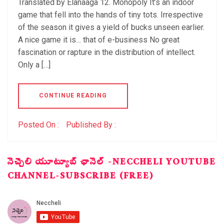
Translated by Elanaaga 12. Monopoly It’s an indoor
game that fell into the hands of tiny tots. Irrespective
of the season it gives a yield of bucks unseen earlier.
A nice game it is… that of e-business No great
fascination or rapture in the distribution of intellect.
Only a […]
CONTINUE READING
Posted On :
Published By :
నెచ్చెలి యూట్యూబ్ ఛానెల్ -NECCHELI YOUTUBE
CHANNEL-SUBSCRIBE (FREE)