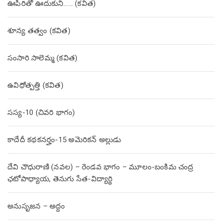
ఊపిరితో ఊదుకుని…… (కవిత)
శూన్య తత్వం (కవిత)
సంసారి సాలెమ్మ (కవిత)
ఉవిధోత్పత్తి (కవిత)
సస్య-10 (చివరి భాగం)
కాదేదీ కథకనర్హం-15 అమెరికన్ అల్లుడు
దేవి చౌధురాణి (నవల) – రెండవ భాగం – మూలం-బంకిమ చంద్ర
ఛటోపాధ్యాయ, తెనుగు సేత-విద్యార్థి
అనుసృజన – అద్దం