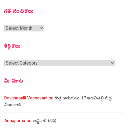
గత సంచికలు
గత
సంచికలు
శీర్షికలు
శీర్షికలు
మీ మాట
Devanapalli Veenavani
on
కొత్త అడుగులు-17 అడవితల్లి బిడ్డ
వీణావాణి
Annapurna
on
అడ్డదారి (కథ)