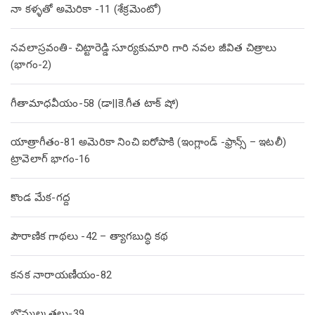
నా కళ్ళతో అమెరికా -11 (శేక్రమెంటో)
నవలాస్రవంతి- చిట్టారెడ్డి సూర్యకుమారి గారి నవల జీవిత చిత్రాలు
(భాగం-2)
గీతామాధవీయం-58 (డా||కె.గీత టాక్ షో)
యాత్రాగీతం-81 అమెరికా నించి ఐరోపాకి (ఇంగ్లాండ్ -ఫ్రాన్స్ – ఇటలీ)
ట్రావెలాగ్ భాగం-16
కొండ మేక-గద్ద
పౌరాణిక గాథలు -42 – త్యాగబుద్ధి కథ
కనక నారాయణీయం-82
బొమ్మల్కతలు-39