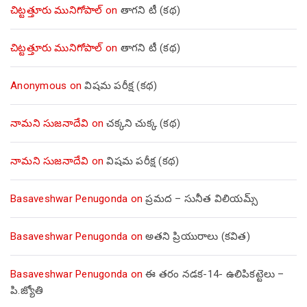
చిట్టత్తూరు మునిగోపాల్
on
తాగని టీ (కథ)
చిట్టత్తూరు మునిగోపాల్
on
తాగని టీ (కథ)
Anonymous
on
విషమ పరీక్ష (క‌థ‌)
నామని సుజనాదేవి
on
చక్కని చుక్క (కథ)
నామని సుజనాదేవి
on
విషమ పరీక్ష (క‌థ‌)
Basaveshwar Penugonda
on
ప్రమద – సునీత విలియమ్స్
Basaveshwar Penugonda
on
అతని ప్రియురాలు (కవిత)
Basaveshwar Penugonda
on
ఈ తరం నడక-14- ఉలిపికట్టెలు –
పి.జ్యోతి