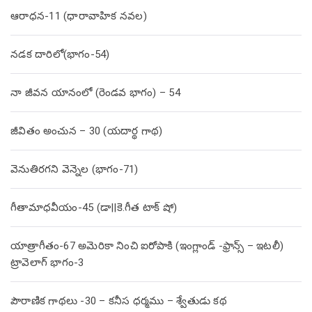
ఆరాధన-11 (ధారావాహిక నవల)
నడక దారిలో(భాగం-54)
నా జీవన యానంలో (రెండవ భాగం) – 54
జీవితం అంచున – 30 (యదార్థ గాథ)
వెనుతిరగని వెన్నెల (భాగం-71)
గీతామాధవీయం-45 (డా||కె.గీత టాక్ షో)
యాత్రాగీతం-67 అమెరికా నించి ఐరోపాకి (ఇంగ్లాండ్ -ఫ్రాన్స్ – ఇటలీ)
ట్రావెలాగ్ భాగం-3
పౌరాణిక గాథలు -30 – కనీస ధర్మము – శ్వేతుడు కథ