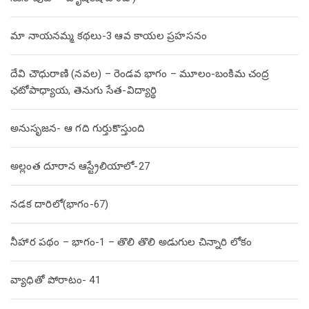
మా నాయనమ్మ కథలు-3 ఆవ కాయల ప్రహసనం
దేవి చౌధురాణి (నవల) – రెండవ భాగం – మూలం-బంకిమ చంద్ర
ఛటోపాధ్యాయ, తెనుగు సేత-విద్యార్థి
అనుసృజన- ఆ గది గుర్తుకొస్తుంది
అల్లంత దూరాన ఆస్ట్రేలియాలో-27
నడక దారిలో(భాగం-67)
నీహార పథం – భాగం-1 – తొలి తొలి అడుగుల చిన్నారి లోకం
వ్యాధితో పోరాటం- 41