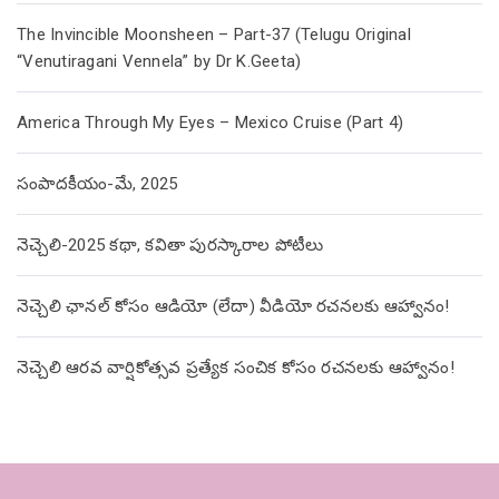
The Invincible Moonsheen – Part-37 (Telugu Original
“Venutiragani Vennela” by Dr K.Geeta)
America Through My Eyes – Mexico Cruise (Part 4)
సంపాదకీయం-మే, 2025
నెచ్చెలి-2025 కథా, కవితా పురస్కారాల పోటీలు
నెచ్చెలి ఛానల్ కోసం ఆడియో (లేదా) వీడియో రచనలకు ఆహ్వానం!
నెచ్చెలి ఆరవ వార్షికోత్సవ ప్రత్యేక సంచిక కోసం రచనలకు ఆహ్వానం!