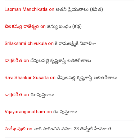
Laxman Manchikatla
on
అతని ప్రియురాలు (కవిత)
చిలకమర్రి రాజేశ్వరి
on
జన్యు బంధం (కథ)
Srilakshmi chivukula
on
కె.రామలక్ష్మికి నివాళిగా
డా||కె.గీత
on
దేవులపల్లి కృష్ణశాస్త్రి లలితగీతాలు
Ravi Shankar Susarla
on
దేవులపల్లి కృష్ణశాస్త్రి లలితగీతాలు
డా||కె.గీత
on
ఈ-పుస్తకాలు
Vijayaranganatham
on
ఈ-పుస్తకాలు
సురేఖ పులి
on
నారి సారించిన నవల-23 తెన్నేటి హేమలత