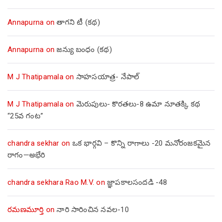
Annapurna
on
తాగని టీ (కథ)
Annapurna
on
జన్యు బంధం (కథ)
M J Thatipamala
on
సాహసయాత్ర- నేపాల్‌
M J Thatipamala
on
మెరుపులు- కొరతలు-8 ఉమా నూతక్కి కథ
“25వ గంట”
chandra sekhar
on
ఒక భార్గవి – కొన్ని రాగాలు -20 మనోరంజకమైన
రాగం—అభేరి
chandra sekhara Rao M.V.
on
జ్ఞాపకాలసందడి -48
రమణమూర్తి
on
నారి సారించిన నవల-10