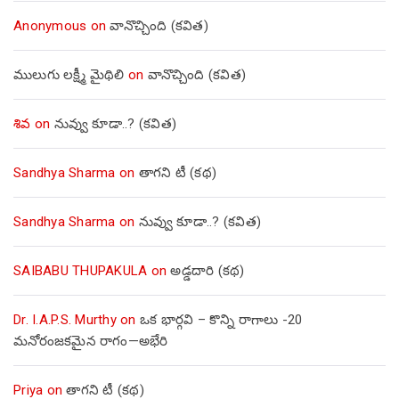
Anonymous
on
వానొచ్చింది (కవిత)
ములుగు లక్ష్మీ మైథిలి
on
వానొచ్చింది (కవిత)
శివ
on
నువ్వు కూడా..? (కవిత)
Sandhya Sharma
on
తాగని టీ (కథ)
Sandhya Sharma
on
నువ్వు కూడా..? (కవిత)
SAIBABU THUPAKULA
on
అడ్డదారి (కథ)
Dr. I.A.P.S. Murthy
on
ఒక భార్గవి – కొన్ని రాగాలు -20
మనోరంజకమైన రాగం—అభేరి
Priya
on
తాగని టీ (కథ)