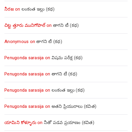
నీరజ
on
లంకంత ఇల్లు (కథ)
చిట్ట త్తూరు మునిగోపాల్
on
తాగని టీ (కథ)
Anonymous
on
తాగని టీ (కథ)
Penugonda sarasija
on
విషమ పరీక్ష (క‌థ‌)
Penugonda sarasija
on
తాగని టీ (కథ)
Penugonda sarasija
on
లంకంత ఇల్లు (కథ)
Penugonda sarasija
on
అతని ప్రియురాలు (కవిత)
యామిని కోళ్ళూరు
on
నీతో పడవ ప్రయాణం (కవిత)