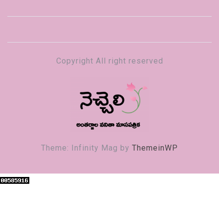
Copyright All right reserved
నెచ్చెలి
వనితా మాస పత్రిక
Theme: Infinity Mag by
ThemeinWP