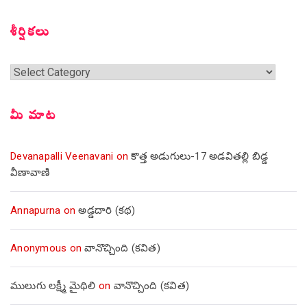
సంచికలు
శీర్షికలు
శీర్షికలు
మీ మాట
Devanapalli Veenavani
on
కొత్త అడుగులు-17 అడవితల్లి బిడ్డ
వీణావాణి
Annapurna
on
అడ్డదారి (కథ)
Anonymous
on
వానొచ్చింది (కవిత)
ములుగు లక్ష్మీ మైథిలి
on
వానొచ్చింది (కవిత)