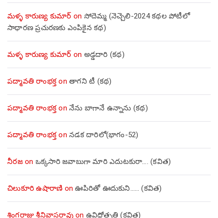
మళ్ళ కారుణ్య కుమార్
on
సోదెమ్మ (నెచ్చెలి-2024 కథల పోటీలో
సాధారణ ప్రచురణకు ఎంపికైన కథ)
మళ్ళ కారుణ్య కుమార్
on
అడ్డదారి (కథ)
పద్మావతి రాంభక్త
on
తాగని టీ (కథ)
పద్మావతి రాంభక్త
on
నేను బాగానే ఉన్నాను (క‌థ‌)
పద్మావతి రాంభక్త
on
నడక దారిలో(భాగం-52)
నీరజ
on
ఒక్కసారి జవాబుగా మారి ఎదుటకురా…. (కవిత)
చిలుకూరి ఉషారాణి
on
ఊపిరితో ఊదుకుని…… (కవిత)
శింగరాజు శ్రీనివాసరావు
on
ఉవిధోత్పత్తి (కవిత)