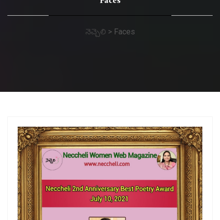
Faces
నెచ్చెలి
>
Faces