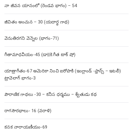
నా జీవన యానంలో (రెండవ భాగం) – 54
జీవితం అంచున – 30 (యదార్థ గాథ)
వెనుతిరగని వెన్నెల (భాగం-71)
గీతామాధవీయం-45 (డా||కె.గీత టాక్ షో)
యాత్రాగీతం-67 అమెరికా నించి ఐరోపాకి (ఇంగ్లాండ్ -ఫ్రాన్స్ – ఇటలీ)
ట్రావెలాగ్ భాగం-3
పౌరాణిక గాథలు -30 – కనీస ధర్మము – శ్వేతుడు కథ
రాగసౌరభాలు- 16 (వరాళి)
కనక నారాయణీయం-69