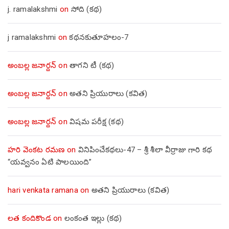
j. ramalakshmi
on
సోది (కథ)
j ramalakshmi
on
కథనకుతూహలం-7
అంబల్ల జనార్దన్
on
తాగని టీ (కథ)
అంబల్ల జనార్దన్
on
అతని ప్రియురాలు (కవిత)
అంబల్ల జనార్దన్
on
విషమ పరీక్ష (క‌థ‌)
హరి వెంకట రమణ
on
వినిపించేకథలు-47 – శ్రీ శీలా వీర్రాజు గారి కథ
“యవ్వనం ఏటి పాలయింది”
hari venkata ramana
on
అతని ప్రియురాలు (కవిత)
లత కందికొండ
on
లంకంత ఇల్లు (కథ)