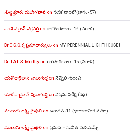
.చిట్టత్తూరు మునిగోపాల్
on
నడక దారిలో(భాగం-57)
వాణి నల్లాన్ చక్రవర్తి
on
రాగసౌరభాలు- 16 (వరాళి)
Dr.C.S.G.కృష్ణమాచార్యులు
on
MY PERENNIAL LIGHTHOUSE!
Dr. I.A.P.S. Murthy
on
రాగసౌరభాలు- 16 (వరాళి)
యశోదాకైలాస్ పులుగుర్త
on
నెచ్చెలి గురించి
యశోదాకైలాస్ పులుగుర్త
on
విషమ పరీక్ష (క‌థ‌)
ములుగు లక్ష్మీ మైథిలి
on
ఆరాధన-11 (ధారావాహిక నవల)
ములుగు లక్ష్మీ మైథిలి
on
ప్రమద – సునీత విలియమ్స్