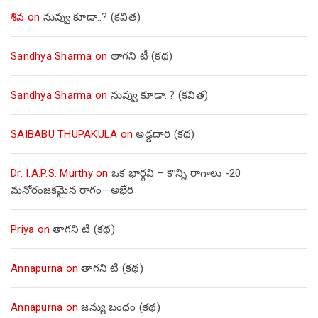
శివ
on
నువ్వు కూడా..? (కవిత)
Sandhya Sharma
on
తాగని టీ (కథ)
Sandhya Sharma
on
నువ్వు కూడా..? (కవిత)
SAIBABU THUPAKULA
on
అడ్డదారి (కథ)
Dr. I.A.P.S. Murthy
on
ఒక భార్గవి – కొన్ని రాగాలు -20
మనోరంజకమైన రాగం—అభేరి
Priya
on
తాగని టీ (కథ)
Annapurna
on
తాగని టీ (కథ)
Annapurna
on
జన్యు బంధం (కథ)