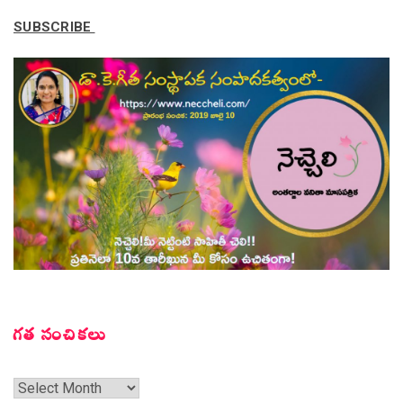
SUBSCRIBE
గత సంచికలు
గత