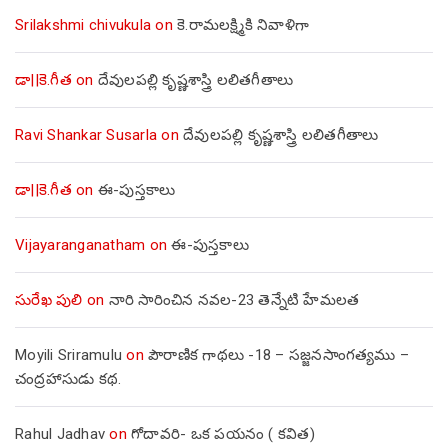
Srilakshmi chivukula
on
కె.రామలక్ష్మికి నివాళిగా
డా||కె.గీత
on
దేవులపల్లి కృష్ణశాస్త్రి లలితగీతాలు
Ravi Shankar Susarla
on
దేవులపల్లి కృష్ణశాస్త్రి లలితగీతాలు
డా||కె.గీత
on
ఈ-పుస్తకాలు
Vijayaranganatham
on
ఈ-పుస్తకాలు
సురేఖ పులి
on
నారి సారించిన నవల-23 తెన్నేటి హేమలత
Moyili Sriramulu
on
పౌరాణిక గాథలు -18 – సజ్జనసాంగత్యము –
చంద్రహాసుడు కథ.
Rahul Jadhav
on
గోదావరి- ఒక పయనం ( కవిత)