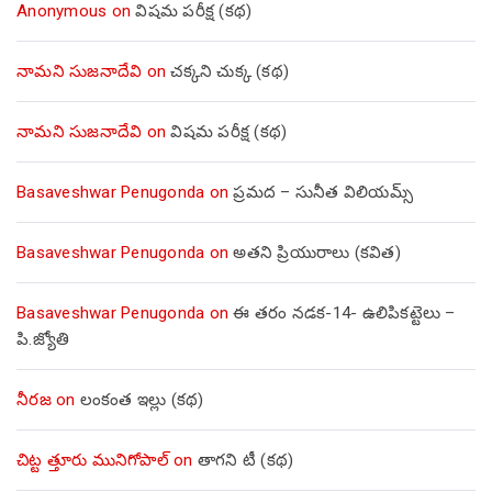
Anonymous
on
విషమ పరీక్ష (క‌థ‌)
నామని సుజనాదేవి
on
చక్కని చుక్క (కథ)
నామని సుజనాదేవి
on
విషమ పరీక్ష (క‌థ‌)
Basaveshwar Penugonda
on
ప్రమద – సునీత విలియమ్స్
Basaveshwar Penugonda
on
అతని ప్రియురాలు (కవిత)
Basaveshwar Penugonda
on
ఈ తరం నడక-14- ఉలిపికట్టెలు –
పి.జ్యోతి
నీరజ
on
లంకంత ఇల్లు (కథ)
చిట్ట త్తూరు మునిగోపాల్
on
తాగని టీ (కథ)