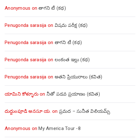
Anonymous
on
తాగని టీ (కథ)
Penugonda sarasija
on
విషమ పరీక్ష (క‌థ‌)
Penugonda sarasija
on
తాగని టీ (కథ)
Penugonda sarasija
on
లంకంత ఇల్లు (కథ)
Penugonda sarasija
on
అతని ప్రియురాలు (కవిత)
యామిని కోళ్ళూరు
on
నీతో పడవ ప్రయాణం (కవిత)
దుద్దుంపూడి అనసూ య.
on
ప్రమద – సునీత విలియమ్స్
Anonymous
on
My America Tour -8