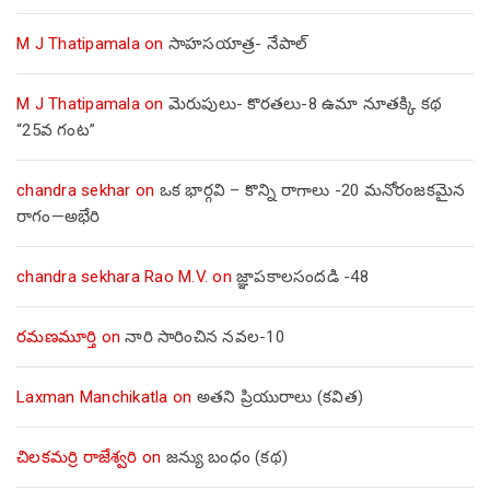
M J Thatipamala
on
సాహసయాత్ర- నేపాల్‌
M J Thatipamala
on
మెరుపులు- కొరతలు-8 ఉమా నూతక్కి కథ
“25వ గంట”
chandra sekhar
on
ఒక భార్గవి – కొన్ని రాగాలు -20 మనోరంజకమైన
రాగం—అభేరి
chandra sekhara Rao M.V.
on
జ్ఞాపకాలసందడి -48
రమణమూర్తి
on
నారి సారించిన నవల-10
Laxman Manchikatla
on
అతని ప్రియురాలు (కవిత)
చిలకమర్రి రాజేశ్వరి
on
జన్యు బంధం (కథ)