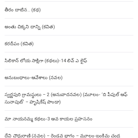
తీరం దాటిన… (క‌థ‌)
అంతు చిక్కని దాన్ని (కవిత)
కరదీపం (కవిత)
సిలికాన్ లోయ సాక్షిగా (కథలు)-14 లివ్ ఎ లైఫ్
అనుబంధాలు-ఆవేశాలు (నవల)
స్వర్ణపురి గ్రామస్థులు – 2 (అనువాదనవల) (మూలం- ‘ది పీపుల్ ఆఫ్
సునాపుట్’ – హృషికేష్ పాండా)
మా నాయనమ్మ కథలు-3 ఆవ కాయల ప్రహసనం
దేవి చౌధురాణి (నవల) – రెండవ భాగం – మూలం-బంకిమ చంద్ర