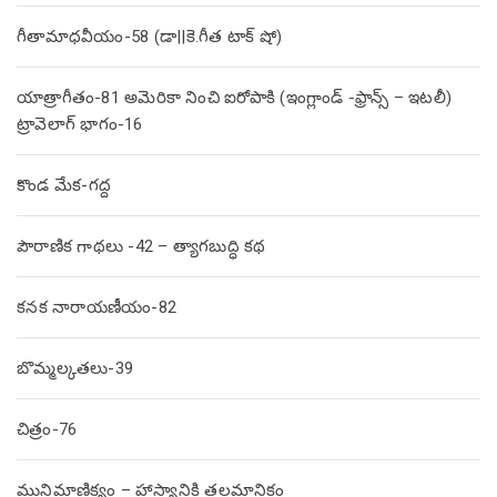
గీతామాధవీయం-58 (డా||కె.గీత టాక్ షో)
యాత్రాగీతం-81 అమెరికా నించి ఐరోపాకి (ఇంగ్లాండ్ -ఫ్రాన్స్ – ఇటలీ)
ట్రావెలాగ్ భాగం-16
కొండ మేక-గద్ద
పౌరాణిక గాథలు -42 – త్యాగబుద్ధి కథ
కనక నారాయణీయం-82
బొమ్మల్కతలు-39
చిత్రం-76
మునిమాణిక్యం – హాస్యానికి తలమానికం