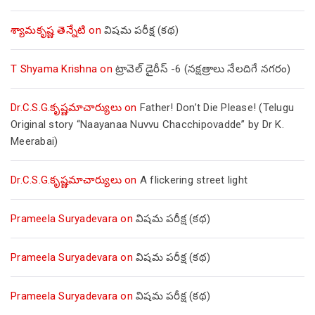
శ్యామకృష్ణ తెన్నేటి
on
విషమ పరీక్ష (క‌థ‌)
T Shyama Krishna
on
ట్రావెల్ డైరీస్ -6 (నక్షత్రాలు నేలదిగే నగరం)
Dr.C.S.G.కృష్ణమాచార్యులు
on
Father! Don’t Die Please! (Telugu
Original story “Naayanaa Nuvvu Chacchipovadde” by Dr K.
Meerabai)
Dr.C.S.G.కృష్ణమాచార్యులు
on
A flickering street light
Prameela Suryadevara
on
విషమ పరీక్ష (క‌థ‌)
Prameela Suryadevara
on
విషమ పరీక్ష (క‌థ‌)
Prameela Suryadevara
on
విషమ పరీక్ష (క‌థ‌)