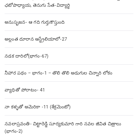
ఛటోపాధ్యాయ, తెనుగు సేత-విద్యార్థి
అనుసృజన- ఆ గది గుర్తుకొస్తుంది
అల్లంత దూరాన ఆస్ట్రేలియాలో-27
నడక దారిలో(భాగం-67)
నీహార పథం – భాగం-1 – తొలి తొలి అడుగుల చిన్నారి లోకం
వ్యాధితో పోరాటం- 41
నా కళ్ళతో అమెరికా -11 (శేక్రమెంటో)
నవలాస్రవంతి- చిట్టారెడ్డి సూర్యకుమారి గారి నవల జీవిత చిత్రాలు
(భాగం-2)