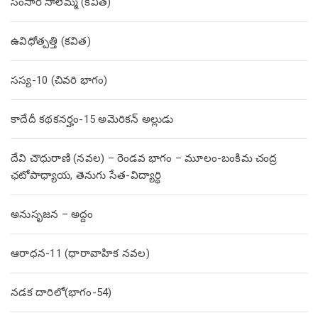
సంసారి సాలెమ్మ (కవిత)
ఉవిధోత్పత్తి (కవిత)
సస్య-10 (చివరి భాగం)
కాదేదీ కథకనర్హం-15 అమెరికన్ అల్లుడు
దేవి చౌధురాణి (నవల) – రెండవ భాగం – మూలం-బంకిమ చంద్ర
ఛటోపాధ్యాయ, తెనుగు సేత-విద్యార్థి
అనుసృజన – అద్దం
ఆరాధన-11 (ధారావాహిక నవల)
నడక దారిలో(భాగం-54)