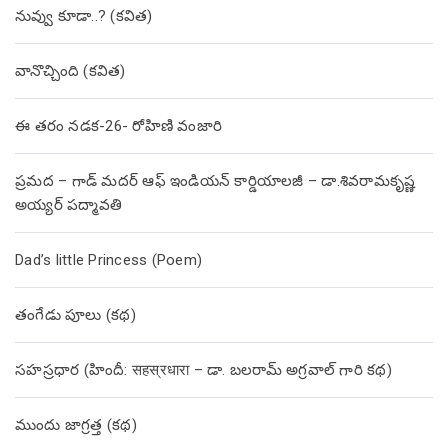
నువ్వు కూడా..? (కవిత)
వానొచ్చింది (కవిత)
ఈ తరం నడక-26- రోహిణి వంజారి
ప్రమద – గాడ్ మదర్ ఆఫ్ ఇండియన్ కార్డియాలజీ – డా.శివరామకృష్ణ
అయ్యర్ పద్మావతి
Dad’s little Princess (Poem)
తంగేడు పూలు (క‌థ‌)
సహస్రధార (హిందీ: सहस्रधारा – డా. బలరామ్ అగ్రవాల్ గారి కథ)
ముందు జాగ్రత్త (క‌థ‌)