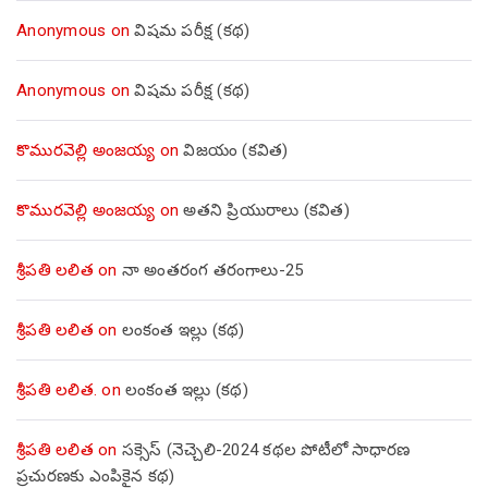
Anonymous
on
విషమ పరీక్ష (క‌థ‌)
Anonymous
on
విషమ పరీక్ష (క‌థ‌)
కొమురవెల్లి అంజయ్య
on
విజయం (కవిత)
కొమురవెల్లి అంజయ్య
on
అతని ప్రియురాలు (కవిత)
శ్రీపతి లలిత
on
నా అంతరంగ తరంగాలు-25
శ్రీపతి లలిత
on
లంకంత ఇల్లు (కథ)
శ్రీపతి లలిత.
on
లంకంత ఇల్లు (కథ)
శ్రీపతి లలిత
on
సక్సెస్ (నెచ్చెలి-2024 కథల పోటీలో సాధారణ
ప్రచురణకు ఎంపికైన కథ)