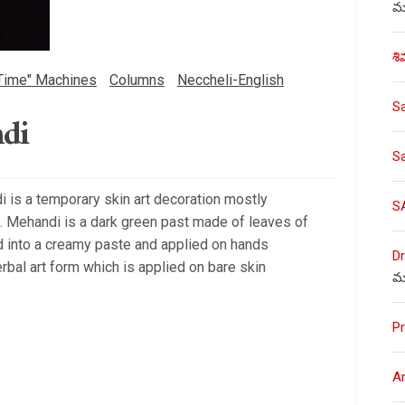
ము
శి
Time" Machines
Columns
Neccheli-English
S
di
S
 is a temporary skin art decoration mostly
S
. Mehandi is a dark green past made of leaves of
d into a creamy paste and applied on hands
Dr
herbal art form which is applied on bare skin
మ
Pr
A