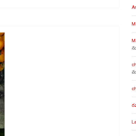
A
M
M
న
c
మ
c
ర
L