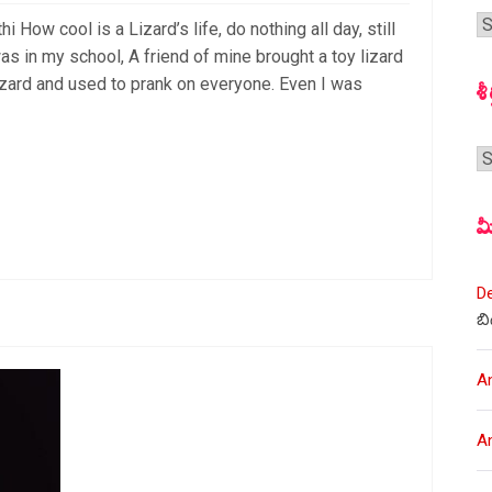
గ
i How cool is a Lizard’s life, do nothing all day, still
స
s in my school, A friend of mine brought a toy lizard
lizard and used to prank on everyone. Even I was
శీ
శీర
మ
D
బి
A
A