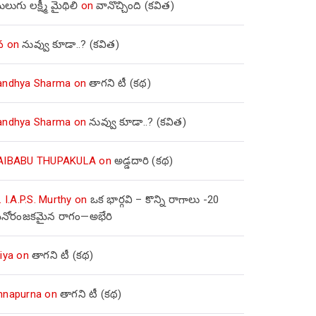
లుగు లక్ష్మీ మైథిలి
on
వానొచ్చింది (కవిత)
వ
on
నువ్వు కూడా..? (కవిత)
andhya Sharma
on
తాగని టీ (కథ)
andhya Sharma
on
నువ్వు కూడా..? (కవిత)
AIBABU THUPAKULA
on
అడ్డదారి (కథ)
. I.A.P.S. Murthy
on
ఒక భార్గవి – కొన్ని రాగాలు -20
నోరంజకమైన రాగం—అభేరి
iya
on
తాగని టీ (కథ)
nnapurna
on
తాగని టీ (కథ)