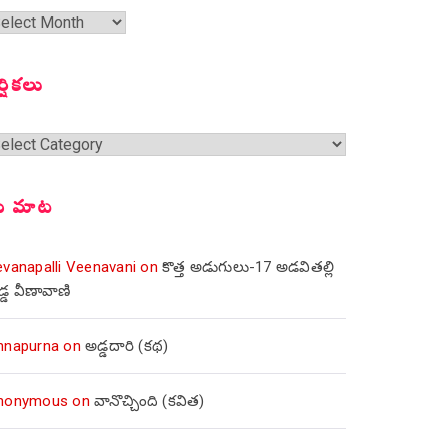
త
ంచికలు
ర్షికలు
్షికలు
ీ మాట
evanapalli Veenavani
on
కొత్త అడుగులు-17 అడవితల్లి
డ్డ వీణావాణి
nnapurna
on
అడ్డదారి (కథ)
nonymous
on
వానొచ్చింది (కవిత)