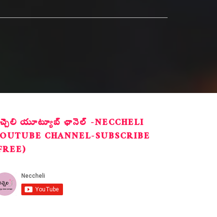
ెచ్చెలి యూట్యూబ్ ఛానెల్ -NECCHELI
OUTUBE CHANNEL-SUBSCRIBE
FREE)