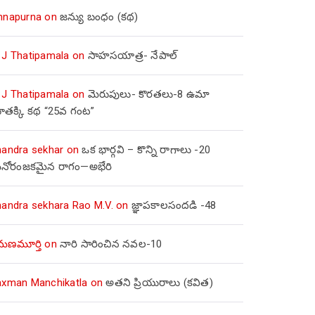
nnapurna
on
జన్యు బంధం (కథ)
 J Thatipamala
on
సాహసయాత్ర- నేపాల్‌
 J Thatipamala
on
మెరుపులు- కొరతలు-8 ఉమా
ూతక్కి కథ “25వ గంట”
handra sekhar
on
ఒక భార్గవి – కొన్ని రాగాలు -20
నోరంజకమైన రాగం—అభేరి
handra sekhara Rao M.V.
on
జ్ఞాపకాలసందడి -48
మణమూర్తి
on
నారి సారించిన నవల-10
axman Manchikatla
on
అతని ప్రియురాలు (కవిత)