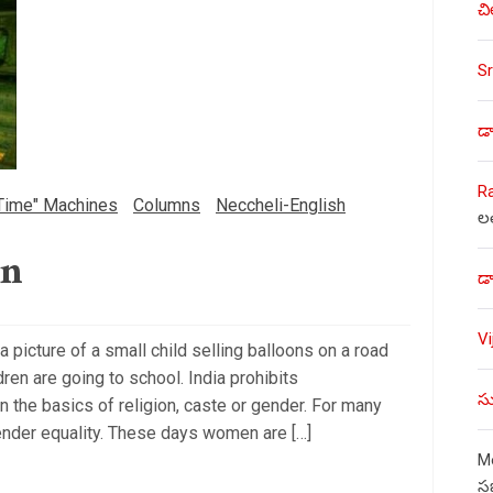
చి
Sr
డా
R
Time" Machines
Columns
Neccheli-English
ల
on
డా
V
 picture of a small child selling balloons on a road
dren are going to school. India prohibits
సు
n the basics of religion, caste or gender. For many
gender equality. These days women are […]
Mo
స