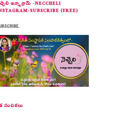
ెచ్చెలి ఇన్స్టాగ్రామ్ -NECCHELI
NSTAGRAM-SUBSCRIBE (FREE)
UBSCRIBE
త సంచికలు