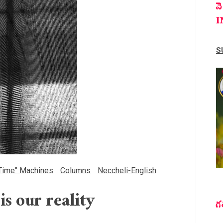
న
I
S
Time" Machines
Columns
Neccheli-English
is our reality
గ