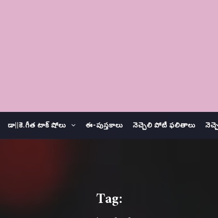
డా||కె.గీత టాక్ షోలు
ఈ-పుస్తకాలు
నెచ్చెలి పోటీ ఫలితాలు
నెచ్
Tag: