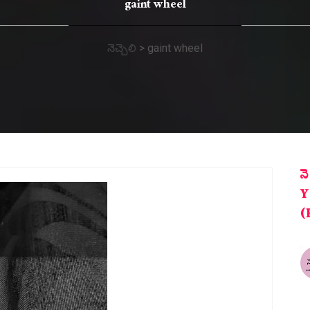
gaint wheel
నెచ్చెలి
>
gaint wheel
న
Y
(