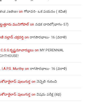
ahul Jadhav
on
గోదావరి- ఒక పయనం ( కవిత)
ిట్టత్తూరు మునిగోపాల్
on
నడక దారిలో(భాగం-57)
ణి నల్లాన్ చక్రవర్తి
on
రాగసౌరభాలు- 16 (వరాళి)
.C.S.G.కృష్ణమాచార్యులు
on
MY PERENNIAL
IGHTHOUSE!
. I.A.P.S. Murthy
on
రాగసౌరభాలు- 16 (వరాళి)
ోదాకైలాస్ పులుగుర్త
on
నెచ్చెలి గురించి
ోదాకైలాస్ పులుగుర్త
on
విషమ పరీక్ష (క‌థ‌)