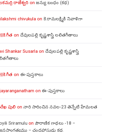
లకమర్రి రాజేశ్వరి
on
జన్యు బంధం (కథ)
ilakshmi chivukula
on
కె.రామలక్ష్మికి నివాళిగా
||కె.గీత
on
దేవులపల్లి కృష్ణశాస్త్రి లలితగీతాలు
avi Shankar Susarla
on
దేవులపల్లి కృష్ణశాస్త్రి
లితగీతాలు
||కె.గీత
on
ఈ-పుస్తకాలు
ijayaranganatham
on
ఈ-పుస్తకాలు
రేఖ పులి
on
నారి సారించిన నవల-23 తెన్నేటి హేమలత
yili Sriramulu
on
పౌరాణిక గాథలు -18 –
జ్జనసాంగత్యము – చంద్రహాసుడు కథ.