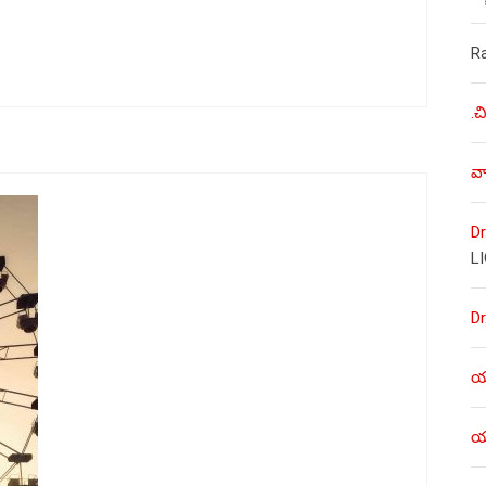
R
.చ
వా
Dr
L
Dr
యశ
యశ