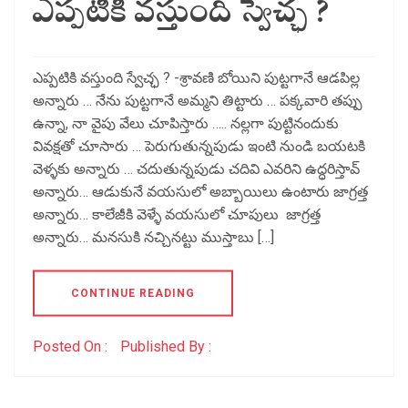
ఎప్పటికి వస్తుంది స్వేచ్ఛ ?
ఎప్పటికి వస్తుంది స్వేచ్ఛ ? -శ్రావణి బోయిని పుట్టగానే ఆడపిల్ల
అన్నారు … నేను పుట్టగానే అమ్మని తిట్టారు … పక్కవారి తప్పు
ఉన్నా, నా వైపు వేలు చూపిస్తారు ….. నల్లగా పుట్టినందుకు
వివక్షతో చూసారు … పెరుగుతున్నపుడు ఇంటి నుండి బయటకి
వెళ్ళకు అన్నారు … చదుతున్నపుడు చదివి ఎవరిని ఉద్ధరిస్తావ్
అన్నారు… ఆడుకునే వయసులో అబ్బాయిలు ఉంటారు జాగ్రత్త
అన్నారు… కాలేజీకి వెళ్ళే వయసులో చూపులు జాగ్రత్త
అన్నారు… మనసుకి నచ్చినట్టు ముస్తాబు […]
CONTINUE READING
Posted On :
Published By :