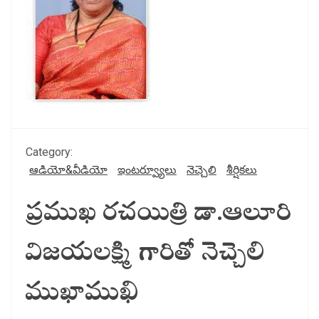
Category:
ఆడియో&వీడియో
ఇంటర్వ్యూలు
నెచ్చెలి
శీర్షికలు
ప్రముఖ రచయిత్రి డా.ఆలూరి
విజయలక్ష్మి గారితో నెచ్చెలి
ముఖాముఖి