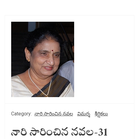
Category:
నారి సారించిన నవల
విమర్శ
శీర్షికలు
నారి సారించిన నవల-31