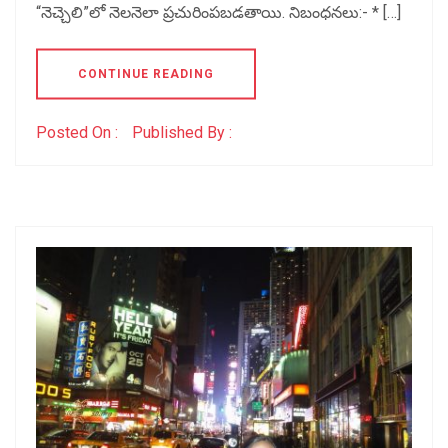
“నెచ్చెలి”లో నెలనెలా ప్రచురింపబడతాయి. నిబంధనలు:- * […]
CONTINUE READING
Posted On :
Published By :