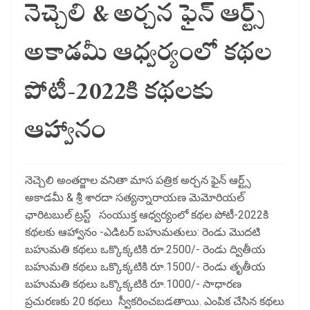
నెచ్చెలి & అర్చన ఫైన్ ఆర్ట్స్
అకాడమీ ఆధ్వర్యంలో కథల
పోటీ-2022కి కథలకు
ఆహ్వానం
నెచ్చెలి అంతర్జాల వనితా మాస పత్రిక అర్చన ఫైన్ ఆర్ట్స్
అకాడమీ & శ్రీ శారదా సత్యన్నారాయణ మెమోరియల్
ఛారిటబుల్ ట్రస్ట్ సంయుక్త ఆధ్వర్యంలో కథల పోటీ-2022కి
కథలకు ఆహ్వానం -ఎడిటర్ బహుమతులు: రెండు మొదటి
బహుమతి కథలు ఒక్కొక్కటికి రూ.2500/- రెండు ద్వితీయ
బహుమతి కథలు ఒక్కొక్కటికి రూ.1500/- రెండు తృతీయ
బహుమతి కథలు ఒక్కొక్కటికి రూ.1000/- సాధారణ
ప్రచురణకు 20 కథలు స్వీకరించబడతాయి. ఎంపిక చేసిన కథలు