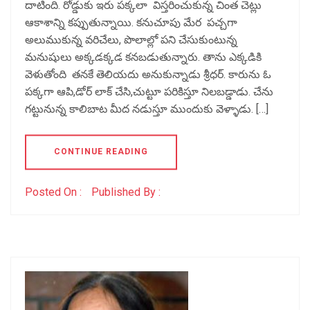
దాటింది. రోడ్డుకు ఇరు పక్కలా విస్తరించుకున్న చింత చెట్లు
ఆకాశాన్ని కప్పుతున్నాయి. కనుచూపు మేర పచ్చగా
అలుముకున్న వరిచేలు, పొలాల్లో పని చేసుకుంటున్న
మనుషులు అక్కడక్కడ కనబడుతున్నారు. తాను ఎక్కడికి
వెళుతోంది తనకే తెలియదు అనుకున్నాడు శ్రీధర్. కారును ఓ
పక్కగా ఆపి,డోర్ లాక్ చేసి,చుట్టూ పరికిస్తూ నిలబడ్డాడు. చేను
గట్టునున్న కాలిబాట మీద నడుస్తూ ముందుకు వెళ్ళాడు. […]
CONTINUE READING
Posted On :
Published By :