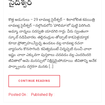
సైదీశ్వర్
కొత్త అడుగులు – 29 లావణ్య సైదీశ్వర్ – శిలాలోలిత కవయిత్రి
లావణ్య సైదీశ్వర్ —నల్గొండలోని ‘హాలిమా’లో పుట్టి పెరిగింది.
అమ్మా, నాన్నలు సరస్వతి యాదగిరి గార్లు. వీరు స్వంతంగా
స్కూల్ నడిపేవారట. తల్లిదండ్రుల తోడ్పాటే కాక,పెళ్లయ్యాక
కూడా ప్రోత్సాహం,స్వేచ్ఛ ఉండటం వల్ల లావణ్య రచనా
వ్యాసంగం కొనసాగింది. కవిత్వమంటే చిన్నప్పటి నుంచీ చాలా
ఇష్టం. చాలా ఎక్కువగా పుస్తకాలు చదవడం వల్ల ఎందరెందరి
జీవితాలో ఆమె మనస్సులో నిక్షిప్తమైపోయాయి. జీవితాన్ని అనేక
పార్శ్వాలను దగ్గరగా మనకు […]
CONTINUE READING
Posted On :
Published By :