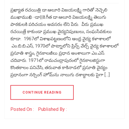
ప్రఖ్యాత రచయిత్రి డా.ఆలూరి విజయలక్ష్మి గారితో నెచ్చెలి
ముఖాముఖి -డా||కె.గీత డా.ఆలూరి విజయలక్ష్మి తెలుగు
పాఠకులకి పరిచయం అవసరం లేని పేరు. వీరు ప్రముఖ
రచయిత్రే కాకుండా ప్రముఖ వైద్యనిపుణులు, సంఘసేవకులు
కూడా. 1967లో విశాఖపట్టణంలోని ఆంధ్ర వైద్య కళాశాలలో
ఎం.బి.బి.ఎస్, 1970లో పాట్నాలోని ప్రిన్స్ వేల్స్ వైద్య కళాశాలలో
ప్రసూతి శాస్త్రం, గైనకాలజీలు ప్రధాన అంశాలుగా ఎం.ఎస్.
చదివారు. 1971లో రామచంద్రాపురంలో గైనకాలజిస్టుగా
కొంతకాలం పనిచేసి, తరువాత కాకినాడలో ప్రసూతి వైద్యం
ప్రధానంగా నర్సింగ్ హోమ్‌ను నాలుగు దశాబ్దాలకు పైగా […]
CONTINUE READING
Posted On :
Published By :