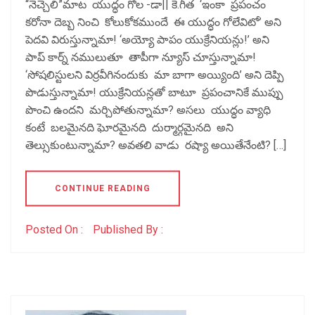
“నెచ్చెలి”మాట యుద్ధం గోల -డా|| కె.గీత ‘ఇంకా ప్రపంచం
కరోనా దెబ్బ నించి కోలుకోకముందే ఈ యుద్ధం గోలేవిటో’ అని
పెదవి విరుస్తున్నామా! ‘అయ్యో పాపం యుక్రేనియన్లు!’ అని
పాప్ కార్న్ నములుతూ తాపీగా న్యూస్ చూస్తున్నామా!
‘సోషలిస్టులని విర్రవీగినందుకు మా బాగా అయ్యింది’ అని దెప్పి
పొడుస్తున్నామా! యుక్రేనియన్లతో బాటూ ప్రపంచానికే ముప్పు
పొంచి ఉందని మర్చిపోతున్నామా? అసలు యుద్ధం వ్యాధి
కంటే బలమైనది ఘోరమైనది దుర్మార్గమైనది అని
తెల్సుకుంటున్నామా? అవతలి వాడు రష్యా అయితేనేంటి? […]
CONTINUE READING
Posted On :
Published By :