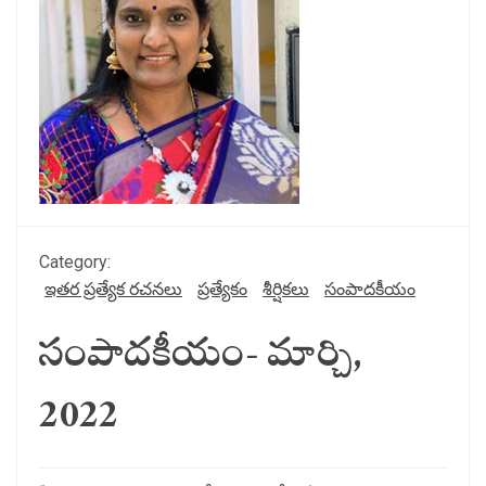
Category:
ఇతర ప్రత్యేక రచనలు
ప్రత్యేకం
శీర్షికలు
సంపాదకీయం
సంపాదకీయం- మార్చి,
2022