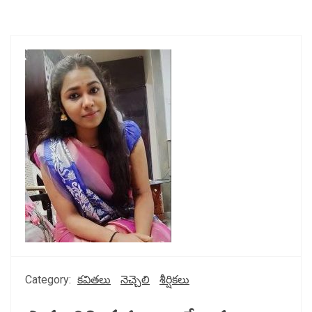
Category:
కవితలు
నెచ్చెలి
శీర్షికలు