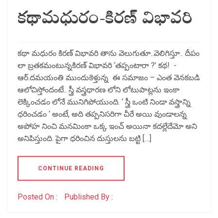
కథామధురం-కిరణ్ విభావరి
కథా మధురం కిరణ్ విభావరి తాను వెలుగుతూ..వెలిగిస్తూ.. దీపం
లా బ్రతకమంటున్నకిరణ్ విభావరి ‘తప్పంటారా ?’ కథ! -
ఆర్.దమయంతి ముందుకెళ్తున్న ఈ సమాజం – ఎంత వెనకబడి
ఆలోచిస్తోందంటే.. స్త్రీ వస్త్రధారణ లోని లోటుపాట్లను ఇంకా
లెక్కించడం లోనే మునిగిపోయుంది. ‘ స్త్రీ ఒంటి నిండా వస్త్రాన్ని
ధరించడం ‘ అంటే, అది తప్పనిసరిగా చీరే అయి వుండాలన్న
అపోహ నించి మనమింకా ఒక్క ఇంచ్ అయినా కదల్లేదేమో అని
అనిపిస్తుంది. పైగా ధరించిన దుస్తులను బట్టి […]
CONTINUE READING
Posted On :
Published By :