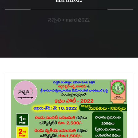
march2022
నెచ్చెలి
>
march2022