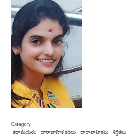
Category:
కథామధురం
ధారావాహిక కథలు
ధారావాహికలు
శీర్షికలు