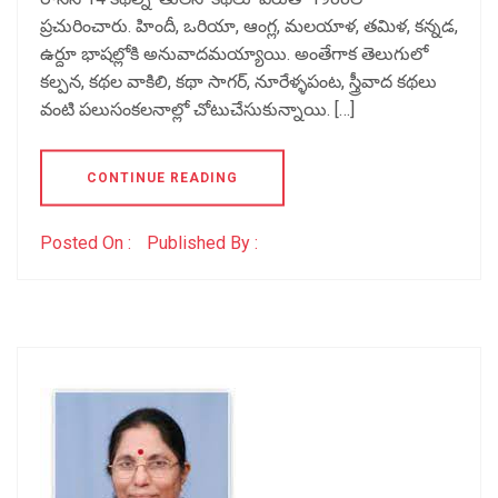
ప్రచురించారు. హిందీ, ఒరియా, ఆంగ్ల, మలయాళ, తమిళ, కన్నడ,
ఉర్దూ భాషల్లోకి అనువాదమయ్యాయి. అంతేగాక తెలుగులో
కల్పన, కథల వాకిలి, కథా సాగర్, నూరేళ్ళపంట, స్త్రీవాద కథలు
వంటి పలుసంకలనాల్లో చోటుచేసుకున్నాయి. […]
CONTINUE READING
Posted On :
Published By :