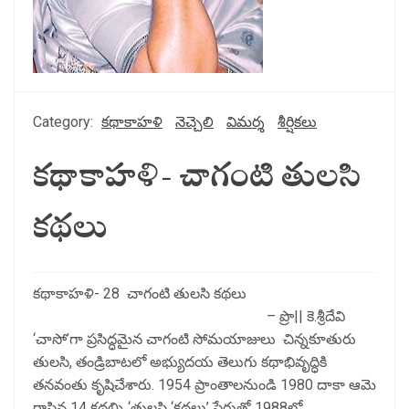
Category:
కథాకాహళి
నెచ్చెలి
విమర్శ
శీర్షికలు
కథాకాహళి- చాగంటి తులసి
కథలు
కథాకాహళి- 28 చాగంటి తులసి కథలు
– ప్రొ|| కె.శ్రీదేవి
‘చాసో’గా ప్రసిద్ధమైన చాగంటి సోమయాజులు చిన్నకూతురు
తులసి, తండ్రిబాటలో అభ్యుదయ తెలుగు కథాభివృద్ధికి
తనవంతు కృషిచేశారు. 1954 ప్రాంతాలనుండి 1980 దాకా ఆమె
రాసిన 14 కథల్ని ‘తులసి ‘కథలు’ పేరుతో 1988లో