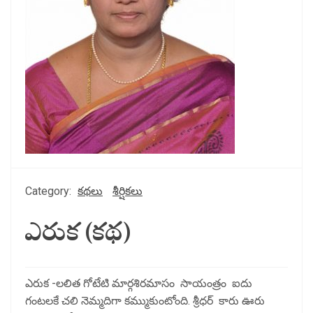
Category:
కథలు
శీర్షికలు
ఎరుక (కథ)
ఎరుక -లలిత గోటేటి మార్గశిరమాసం సాయంత్రం ఐదు
గంటలకే చలి నెమ్మదిగా కమ్ముకుంటోంది. శ్రీధర్ కారు ఊరు