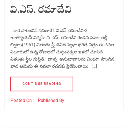
వి.ఎస్. రమాదేవి
నారి సారించిన నవల-31 వి.ఎస్. రమాదేవి-2
-కాత్యాయనీ విద్మహే వి. ఎస్ . రమాదేవి రెండవ నవల తల్లీ
బిడ్డలు(1961) వితంతు స్త్రీ జీవిత వ్యధా భరిత చిత్రం ఈ నవల.
ఏలూరులో ఉన్న రోజులలో చుట్టుపక్కల ఇళ్లలో చూసిన
వితంతు స్త్రీల దుస్థితి, వాళ్ళ అనుభావాలను వింటూ పొందిన
బాధ ఆమెను ఈ నవలా రచనకు ప్రేరేపించాయి. […]
CONTINUE READING
Posted On :
Published By :