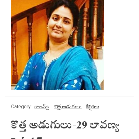
Category:
కాలమ్స్
కొత్త అడుగులు
శీర్షికలు
కొత్త అడుగులు-29 లావణ్య