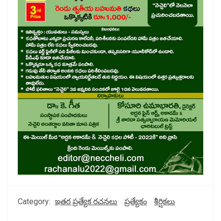
Category:
ఇతర ప్రత్యేక రచనలు
ప్రత్యేకం
శీర్షికలు