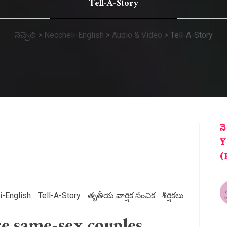
Tell-A-Story
నెచ్చెలి
>
Neccheli-English
>
Audio & Video
>
Tell-A-Story
న
Y
(
i-English
Tell-A-Story
తృతీయ వార్షిక సంచిక
శీర్షికలు