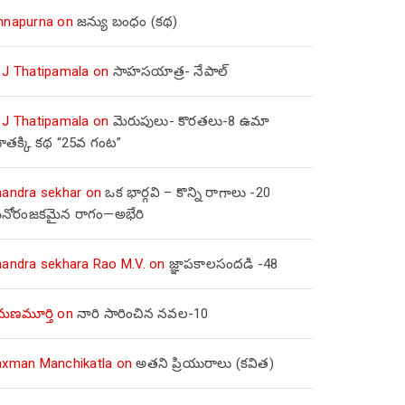
nnapurna
on
జన్యు బంధం (కథ)
 J Thatipamala
on
సాహసయాత్ర- నేపాల్‌
 J Thatipamala
on
మెరుపులు- కొరతలు-8 ఉమా
ూతక్కి కథ “25వ గంట”
handra sekhar
on
ఒక భార్గవి – కొన్ని రాగాలు -20
నోరంజకమైన రాగం—అభేరి
handra sekhara Rao M.V.
on
జ్ఞాపకాలసందడి -48
మణమూర్తి
on
నారి సారించిన నవల-10
axman Manchikatla
on
అతని ప్రియురాలు (కవిత)