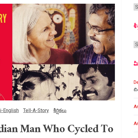
గ
స
శీ
శీర
మ
D
బి
A
i-English
Tell-A-Story
శీర్షికలు
ndian Man Who Cycled To
A