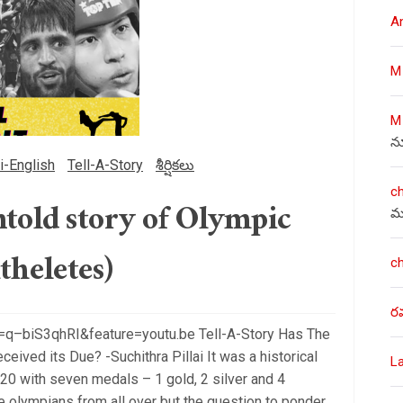
A
M
M
న
i-English
Tell-A-Story
శీర్షికలు
c
ntold story of Olympic
మ
theletes)
c
ర
q–biS3qhRI&feature=youtu.be Tell-A-Story Has The
ceived its Due? -Suchithra Pillai It was a historical
L
020 with seven medals – 1 gold, 2 silver and 4
 olympians from all over but the question to ponder