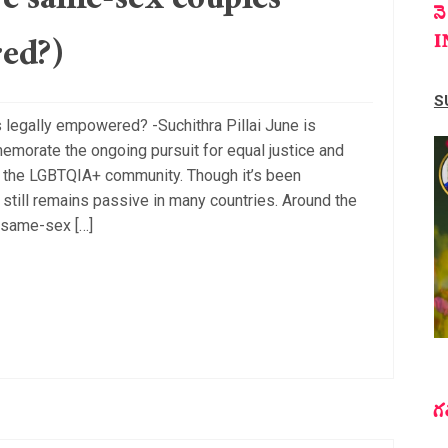
re same-sex couples
న
ed?)
I
S
legally empowered? -Suchithra Pillai June is
emorate the ongoing pursuit for equal justice and
for the LGBTQIA+ community. Though it’s been
still remains passive in many countries. Around the
 same-sex […]
గ