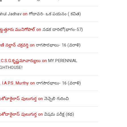
ahul Jadhav
on
గోదావరి- ఒక పయనం ( కవిత)
ిట్టత్తూరు మునిగోపాల్
on
నడక దారిలో(భాగం-57)
ణి నల్లాన్ చక్రవర్తి
on
రాగసౌరభాలు- 16 (వరాళి)
.C.S.G.కృష్ణమాచార్యులు
on
MY PERENNIAL
IGHTHOUSE!
. I.A.P.S. Murthy
on
రాగసౌరభాలు- 16 (వరాళి)
ోదాకైలాస్ పులుగుర్త
on
నెచ్చెలి గురించి
ోదాకైలాస్ పులుగుర్త
on
విషమ పరీక్ష (క‌థ‌)