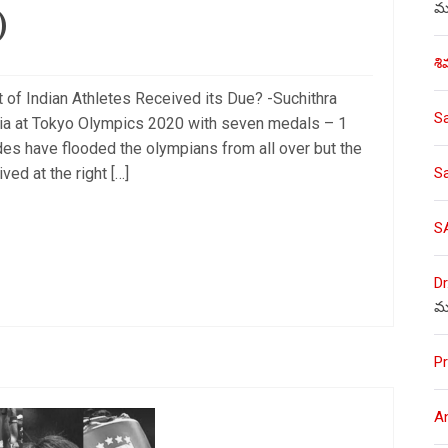
)
ము
శి
t of Indian Athletes Received its Due? -Suchithra
S
 India at Tokyo Olympics 2020 with seven medals – 1
des have flooded the olympians from all over but the
ved at the right […]
S
S
Dr
మ
Pr
A