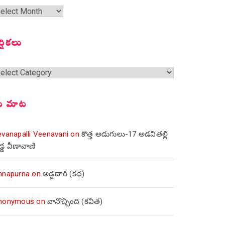
త
ంచికలు
ర్షికలు
్షికలు
ీ మాట
evanapalli Veenavani
on
కొత్త అడుగులు-17 అడవితల్లి
డ్డ వీణావాణి
nnapurna
on
అడ్డదారి (కథ)
nonymous
on
వానొచ్చింది (కవిత)