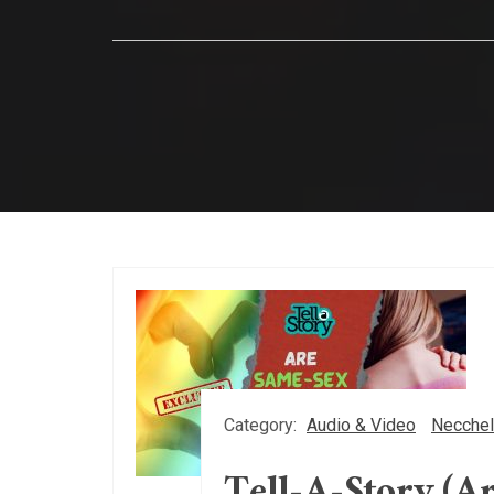
Category:
Audio & Video
Necchel