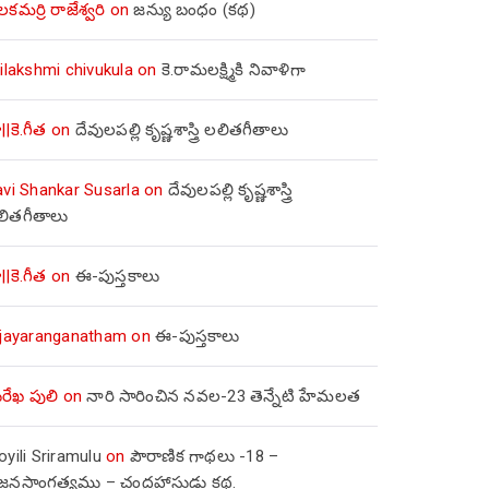
లకమర్రి రాజేశ్వరి
on
జన్యు బంధం (కథ)
ilakshmi chivukula
on
కె.రామలక్ష్మికి నివాళిగా
||కె.గీత
on
దేవులపల్లి కృష్ణశాస్త్రి లలితగీతాలు
avi Shankar Susarla
on
దేవులపల్లి కృష్ణశాస్త్రి
లితగీతాలు
||కె.గీత
on
ఈ-పుస్తకాలు
ijayaranganatham
on
ఈ-పుస్తకాలు
రేఖ పులి
on
నారి సారించిన నవల-23 తెన్నేటి హేమలత
yili Sriramulu
on
పౌరాణిక గాథలు -18 –
జ్జనసాంగత్యము – చంద్రహాసుడు కథ.