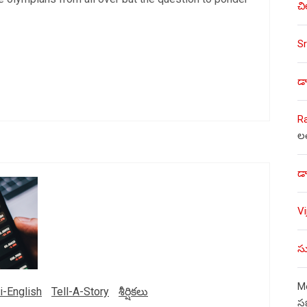
చి
Sr
డా
R
ల
డా
V
సు
Mo
i-English
Tell-A-Story
శీర్షికలు
స