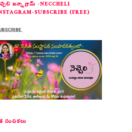
ెచ్చెలి ఇన్స్టాగ్రామ్ -NECCHELI
NSTAGRAM-SUBSCRIBE (FREE)
UBSCRIBE
త సంచికలు