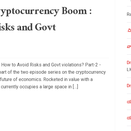
ryptocurrency Boom :
R
sks and Govt
.చ
వా
Dr
 How to Avoid Risks and Govt violations? Part-2 -
L
 part of the two episode series on the cryptocurrency
 future of economics. Rocketed in value with a
Dr
 currently occupies a large space in […]
యశ
యశ