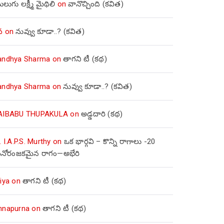
లుగు లక్ష్మీ మైథిలి
on
వానొచ్చింది (కవిత)
వ
on
నువ్వు కూడా..? (కవిత)
andhya Sharma
on
తాగని టీ (కథ)
andhya Sharma
on
నువ్వు కూడా..? (కవిత)
AIBABU THUPAKULA
on
అడ్డదారి (కథ)
. I.A.P.S. Murthy
on
ఒక భార్గవి – కొన్ని రాగాలు -20
నోరంజకమైన రాగం—అభేరి
iya
on
తాగని టీ (కథ)
nnapurna
on
తాగని టీ (కథ)