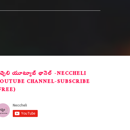
ెచ్చెలి యూట్యూబ్ ఛానెల్ -NECCHELI
OUTUBE CHANNEL-SUBSCRIBE
FREE)