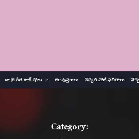
డా||కె.గీత టాక్ షోలు
ఈ-పుస్తకాలు
నెచ్చెలి పోటీ ఫలితాలు
నెచ్
Category: