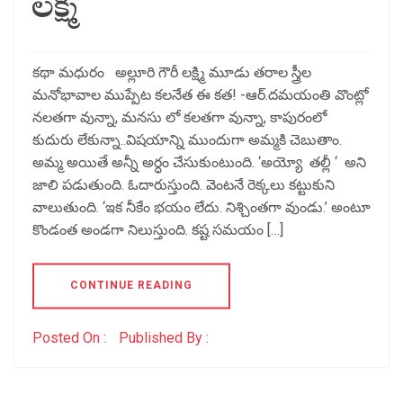
లక్ష్మి
కథా మధురం అల్లూరి గౌరీ లక్ష్మి మూడు తరాల స్త్రీల
మనోభావాల ముప్పేట కలనేత ఈ కత! -ఆర్.దమయంతి వొంట్లో
నలతగా వున్నా, మనసు లో కలతగా వున్నా, కాపురంలో
కుదురు లేకున్నా..విషయాన్ని ముందుగా అమ్మకి చెబుతాం.
అమ్మ అయితే అన్నీ అర్ధం చేసుకుంటుంది. ‘అయ్యో తల్లీ ‘ అని
జాలి పడుతుంది. ఓదారుస్తుంది. వెంటనే రెక్కలు కట్టుకుని
వాలుతుంది. ‘ఇక నీకేం భయం లేదు. నిశ్చింతగా వుండు.’ అంటూ
కొండంత అండగా నిలుస్తుంది. కష్ట సమయం […]
CONTINUE READING
Posted On :
Published By :