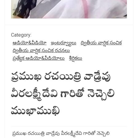
Category:
ఆడియో&వీడియో
ఇంటర్వ్యూలు
ద్వితీయ వార్షిక సంచిక
ద్వితీయ వార్షిక సంచిక రచనలు
ప్రత్యేక ఆడియో&వీడియోలు
శీర్షికలు
ప్రముఖ రచయిత్రి వాడ్రేవు
వీరలక్ష్మీదేవి గారితో నెచ్చెలి
ముఖాముఖి
ప్రముఖ రచయిత్రి వాడ్రేవు వీరలక్ష్మీదేవి గారితో నెచ్చెలి