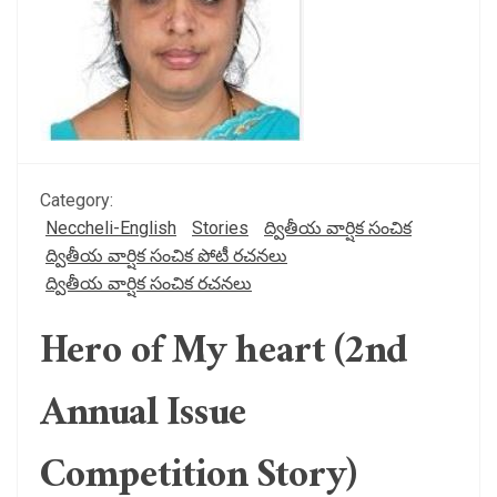
Category:
Neccheli-English
Stories
ద్వితీయ వార్షిక సంచిక
ద్వితీయ వార్షిక సంచిక పోటీ రచనలు
ద్వితీయ వార్షిక సంచిక రచనలు
Hero of My heart (2nd
Annual Issue
Competition Story)