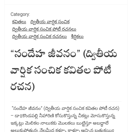
Category:
కవితలు
ద్వితీయ వార్షిక సంచిక
ద్వితీయ వార్షిక సంచిక పోటీ రచనలు
ద్వితీయ వార్షిక సంచిక రచనలు
శీర్షికలు
“సందేహ జీవనం” (ద్వితీయ
వార్షిక సంచిక కవితల పోటీ
రచన)
“సందేహ జీవనం” (ద్వితీయ వార్షిక సంచిక కవితల పోటీ రచన)
– డా॥కొండపల్లి నీహారిణి కోసుకొస్తున్న చీకట్లు మోసుకొస్తున్న
ఇక్కట్లు మెలికల నాలుకకు మొలకలు బుట్టిస్తూ అబద్ధాలే
అల్లుకుపోతున్న నేలమీద కళ్ళూ, కాళ్ళూ ఆన్చిన బతుకయ్యి