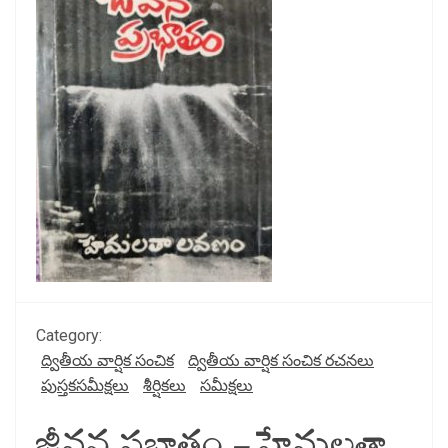
Category:
ద్వితీయ వార్షిక సంచిక
ద్వితీయ వార్షిక సంచిక రచనలు
పుస్తకసమీక్షలు
శీర్షికలు
సమీక్షలు