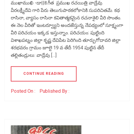
ముఖాముఖి -డా||కె.గీత ప్రముఖ రచయిత్రి వాడ్రేవు
వీరలక్ష్మీదేవి గారి పేరు తెలుగుపాఠకలోకానికి సుపరిచితమే. కథ
రాసినా, వ్యాసం రాసినా కవితాత్మకమైన రచనాశైలి వీరి సొంతం.
ఈ నెల వీరితో ఇంటర్వ్యూని అందజేస్తున్న నేపథ్యంలో సూక్ష్మంగా
వీరి పరిచయం ఇక్కడ ఇస్తున్నాం. పరిచయం: పుట్టింది
విశాఖపట్నం జిల్లా కృష్ణ దేవిపేట పెరిగింది తూర్పుగోదావరి జిల్లా
శరభవరం గ్రామం జూలై 19 వ తేదీ 1954 పుట్టిన తేదీ
తల్లితండ్రులు: వాడ్రేవు […]
CONTINUE READING
Posted On :
Published By :