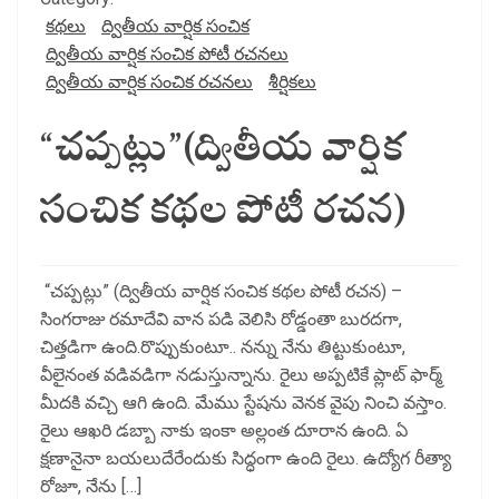
కథలు
ద్వితీయ వార్షిక సంచిక
ద్వితీయ వార్షిక సంచిక పోటీ రచనలు
ద్వితీయ వార్షిక సంచిక రచనలు
శీర్షికలు
“చప్పట్లు”(ద్వితీయ వార్షిక
సంచిక కథల పోటీ రచన)
“చప్పట్లు” (ద్వితీయ వార్షిక సంచిక కథల పోటీ రచన) –
సింగరాజు రమాదేవి వాన పడి వెలిసి రోడ్డంతా బురదగా,
చిత్తడిగా ఉంది.రొప్పుకుంటూ.. నన్ను నేను తిట్టుకుంటూ,
వీలైనంత వడివడిగా నడుస్తున్నాను. రైలు అప్పటికే ప్లాట్ ఫార్మ్
మీదకి వచ్చి ఆగి ఉంది. మేము స్టేషను వెనక వైపు నించి వస్తాం.
రైలు ఆఖరి డబ్బా నాకు ఇంకా అల్లంత దూరాన ఉంది. ఏ
క్షణానైనా బయలుదేరేందుకు సిద్ధంగా ఉంది రైలు. ఉద్యోగ రీత్యా
రోజూ, నేను […]