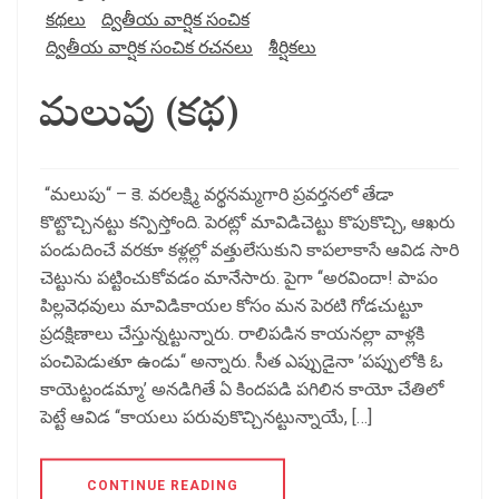
కథలు
ద్వితీయ వార్షిక సంచిక
ద్వితీయ వార్షిక సంచిక రచనలు
శీర్షికలు
మలుపు (కథ)
“మలుపు“ – కె. వరలక్ష్మి వర్థనమ్మగారి ప్రవర్తనలో తేడా
కొట్టొచ్చినట్టు కన్పిస్తోంది. పెరట్లో మావిడిచెట్టు కొపుకొచ్చి, ఆఖరు
పండుదించే వరకూ కళ్లల్లో వత్తులేసుకుని కాపలాకాసే ఆవిడ సారి
చెట్టును పట్టించుకోవడం మానేసారు. పైగా ‘‘అరవిందా! పాపం
పిల్లవెధవులు మావిడికాయల కోసం మన పెరటి గోడచుట్టూ
ప్రదక్షిణాలు చేస్తున్నట్టున్నారు. రాలిపడిన కాయనల్లా వాళ్లకి
పంచిపెడుతూ ఉండు‘‘ అన్నారు. సీత ఎప్పుడైనా ’పప్పులోకి ఓ
కాయెట్టండమ్మా’ అనడిగితే ఏ కిందపడి పగిలిన కాయో చేతిలో
పెట్టే ఆవిడ ‘‘కాయలు పరువుకొచ్చినట్టున్నాయే, […]
CONTINUE READING