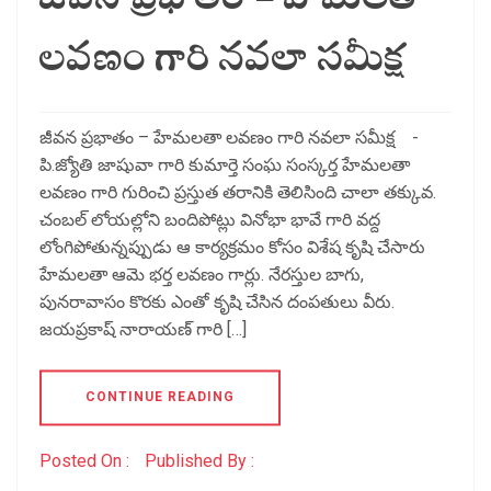
జీవన ప్రభాతం – హేమలతా
లవణం గారి నవలా సమీక్ష
జీవన ప్రభాతం – హేమలతా లవణం గారి నవలా సమీక్ష -
పి.జ్యోతి జాషువా గారి కుమార్తె సంఘ సంస్కర్త హేమలతా
లవణం గారి గురించి ప్రస్తుత తరానికి తెలిసింది చాలా తక్కువ.
చంబల్ లోయల్లోని బందిపోట్లు వినోభా భావే గారి వద్ద
లోంగిపోతున్నప్పుడు ఆ కార్యక్రమం కోసం విశేష కృషి చేసారు
హేమలతా ఆమె భర్త లవణం గార్లు. నేరస్తుల బాగు,
పునరావాసం కొరకు ఎంతో కృషి చేసిన దంపతులు వీరు.
జయప్రకాష్ నారాయణ్ గారి […]
CONTINUE READING
Posted On :
Published By :