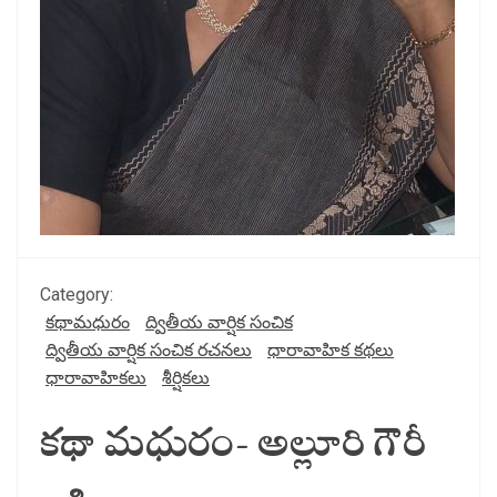
Category:
కథామధురం
ద్వితీయ వార్షిక సంచిక
ద్వితీయ వార్షిక సంచిక రచనలు
ధారావాహిక కథలు
ధారావాహికలు
శీర్షికలు
కథా మధురం- అల్లూరి గౌరీ