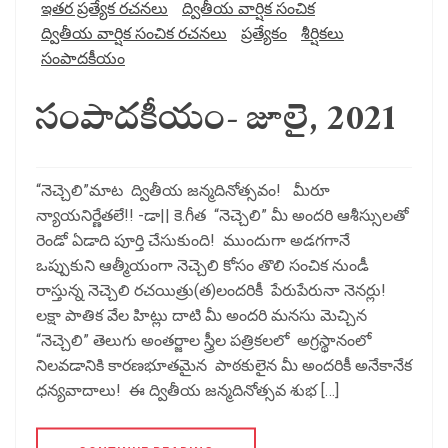
ఇతర ప్రత్యేక రచనలు
ద్వితీయ వార్షిక సంచిక
ద్వితీయ వార్షిక సంచిక రచనలు
ప్రత్యేకం
శీర్షికలు
సంపాదకీయం
సంపాదకీయం- జూలై, 2021
“నెచ్చెలి”మాట ద్వితీయ జన్మదినోత్సవం! మీరూ
న్యాయనిర్ణేతలే!! -డా|| కె.గీత “నెచ్చెలి” మీ అందరి ఆశీస్సులతో
రెండో ఏడాది పూర్తి చేసుకుంది! ముందుగా అడగగానే
ఒప్పుకుని ఆత్మీయంగా నెచ్చెలి కోసం తొలి సంచిక నుండీ
రాస్తున్న నెచ్చెలి రచయిత్రు(త)లందరికీ పేరుపేరునా నెనర్లు!
లక్షా పాతిక వేల హిట్లు దాటి మీ అందరి మనసు మెచ్చిన
“నెచ్చెలి” తెలుగు అంతర్జాల స్త్రీల పత్రికలలో అగ్రస్థానంలో
నిలవడానికి కారణభూతమైన పాఠకులైన మీ అందరికీ అనేకానేక
ధన్యవాదాలు! ఈ ద్వితీయ జన్మదినోత్సవ శుభ […]