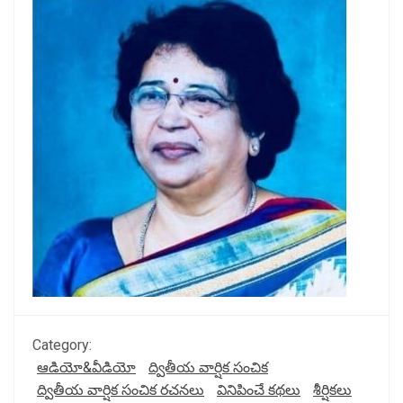
Category:
ఆడియో&వీడియో
ద్వితీయ వార్షిక సంచిక
ద్వితీయ వార్షిక సంచిక రచనలు
వినిపించే కథలు
శీర్షికలు