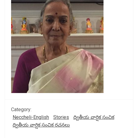
Category:
Neccheli-English
Stories
ద్వితీయ వార్షిక సంచిక
ద్వితీయ వార్షిక సంచిక రచనలు