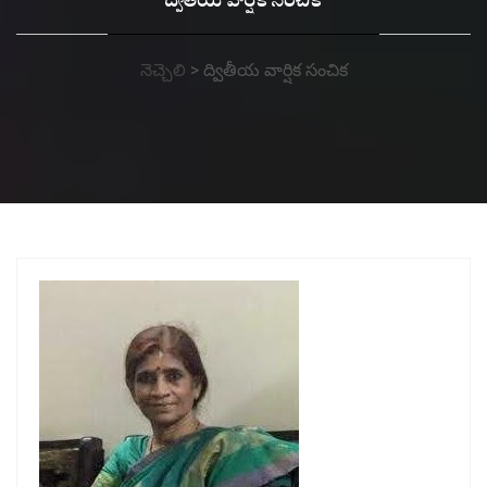
ద్వితీయ వార్షిక సంచిక
నెచ్చెలి
>
ద్వితీయ వార్షిక సంచిక