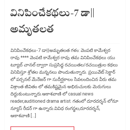
వినిపించేకథలు-7 డా||
అమృతలత
వినిపించేకథలు-7 డా||అమృతలత గళం: వెంపటి కామేశ్వర
రావు **** వెంపటి కామేశ్వర రావు తమ వినిపించేకథలు యు
ట్యూబ్ చానల్ ద్వారా సుప్రసిద్ధ రచయితల/రచయిత్రుల కథలు
వినిపిస్తూ శ్రోతల మన్ననలు పొందుతున్నారు. ప్రయివేట్ సెక్టార్
లో పర్సనల్ మేనేజర్ గా సుదీర్ఘకాలం సేవలందించిన వీరు తమ
విశ్రాంత జీవితం లో తమకిష్టమైన అభిరుచులకు మెరుగులు
దిద్దుకుంటున్నారు.ఆకాశవాణి లో casual news
reader,auditioned drama artist. గతంలో దూరదర్శన్ లోనూ
న్యూస్ రీడర్ గా ఉన్నారు.వివిధ రంగస్థల,దూరదర్శన్,
ఆకాశవాణి […]